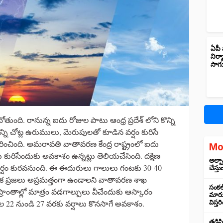
ఏపీ 
నిర్
సాగ
తుంది. రానున్న ఐదు రోజుల పాటు ఆంధ్ర ప్రదేశ్ లోని కొన్ని
ొన్ని చోట్ల ఉరుములు, మెరుపులతో కూడిన వర్షం కురిసే
ించింది. అమరావతి వాతావరణ కేంద్ర రాష్ట్రంలో ఐదు
Mo
ు కురిసేందుకు అవకాశం ఉన్నట్లు తెలియచేసింది. దక్షిణ
అల్బా
వర్షం కురవనుంది. ఈ ఈదురులు గాలులు గంటకు 30-40
చేస్తు
నుక ప్రజలు అప్రమత్తంగా ఉండాలని వాతావరణ శాఖ
సంకల్
 ప్రాంతాల్లో మాత్రం వడగాల్పులు వీచేందుకు ఆస్కారం
మారుస
ెల 22 నుండి 27 వరకు వర్షాలు కొనసాగే అవకాశం.
విస్త
తడిసి