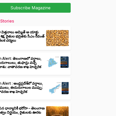
Subscribe Magazine
Stories
ీ విత్తనాలు అమ్మితే ఆ యాక్టు
 శిక్ష, రైతుల భద్రతకు సీఎం రేవంత్
ి కీలక చర్యలు
 Alert: తెలంగాణలో వర్షాలు,
ుగాలులు, తుఫాన్లు వచ్చే
ాశం: వాతావరణ శాఖ హెచ్చరిక
 Alert : ఆంధ్రప్రదేశ్‌లో వర్షాలు,
ములు, ఈదురుగాలుల ముప్పు:
ావరణ శాఖ హెచ్చరిక
ిన ధాన్యానికీ భరోసా – తెలంగాణ
ుత్వం నిర్ణయం, రైతులకు ఊరట