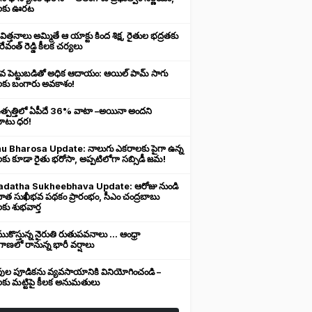
లకు ఊరట
 విత్తనాలు అమ్మితే ఆ యాక్టు కింద శిక్ష, రైతుల భద్రతకు
రేవంత్ రెడ్డి కీలక చర్యలు
ువ పెట్టుబడితో అధిక ఆదాయం: ఆయిల్ పామ్ సాగు
లకు బంగారు అవకాశం!
ఉత్పత్తిలో ఏపీదే 36% వాటా –అయినా అందని
ుబాటు ధర!
u Bharosa Update: నాలుగు ఎకరాలకు పైగా ఉన్న
కు కూడా రైతు భరోసా, అప్పటిలోగా సబ్సిడీ జమ!
datha Sukheebhava Update: ఆరోజు నుండి
దాత సుఖీభవ పథకం ప్రారంభం, సీఎం చంద్రబాబు
కు శుభవార్త
కొస్తున్న నైరుతి రుతుపవనాలు ... ఆంధ్రా
ాణలో రానున్న భారీ వర్షాలు
వుల పూడికను వ్యవసాయానికి వినియోగించండి –
లకు మట్టిపై కీలక అనుమతులు