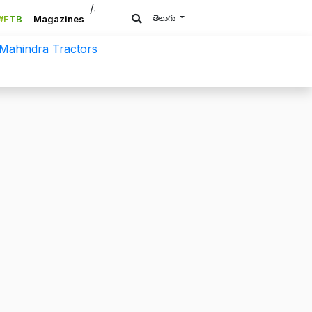
/a>
తెలుగు
#FTB
Magazines