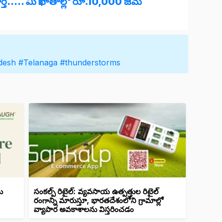
్త..... మీ ఖాతాల్లో రూ.10,000 జమ
desh
#Telanaga
#thunderstorms
ు
సంకల్ప్ రిటైల్: వ్యవసాయ ఉత్పత్తుల రిటైల్
రంగాన్ని మారుస్తూ, భారతదేశంలోని గ్రామాల్లో
వ్యాపార అవకాశాలను విస్తరించడం