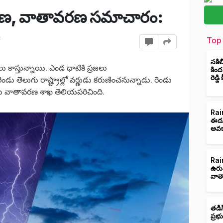
లంగాణ, వాతావరణ సమాచారం:
Top 
T
నకిల
ు కాస్తున్నాయి. ఎండ ధాటికి ప్రజలు
కింద
రెడ్డ
ు తెలుగు రాష్ట్రాల్లో వర్ణుడు కరుణించనున్నాడు. రెండు
్నట్లు వాతావరణ శాఖ తెలియపరిచింది.
Rain
ఈదుర
అవక
Rain
ఉరు
వాత
తడిస
ప్రభ