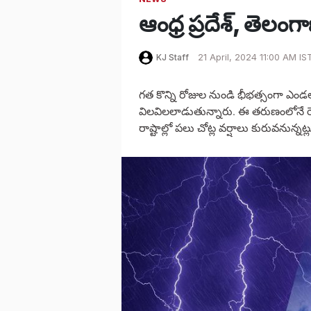
ఆంధ్ర ప్రదేశ్, తె
KJ Staff
21 April, 2024 11:00 AM IS
గత కొన్ని రోజుల నుండి భీభత్సంగా ఎండల
విలవిలలాడుతున్నారు. ఈ తరుణంలోనే రెండ
రాష్టాల్లో పలు చోట్ల వర్షాలు కురువనున