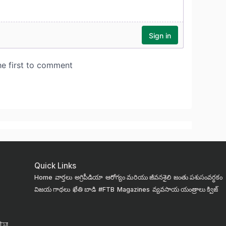
Quick Links
Home
వార్తలు
అగ్రిపీడియా
ఆరోగ్యం మరియు జీవనశైలి
జంతు పశుసంవర్ధకం
విజయ గాథలు
ఖేతి బాడి
#FTB
Magazines
వ్యవసాయ యంత్రాలు
క్విజ్
য়া