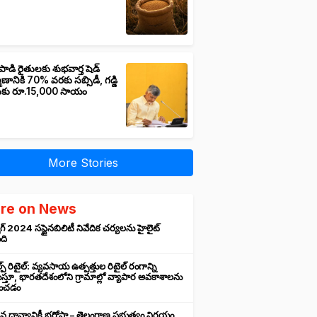
పాడి రైతులకు శుభవార్త షెడ్
మాణానికి 70% వరకు సబ్సిడీ, గడ్డి
ుకు రూ.15,000 సాయం
More Stories
re on News
గ్ 2024 సస్టైనబిలిటీ నివేదిక చర్యలను హైలైట్
ంది
ప్ రిటైల్: వ్యవసాయ ఉత్పత్తుల రిటైల్ రంగాన్ని
్తూ, భారతదేశంలోని గ్రామాల్లో వ్యాపార అవకాశాలను
రించడం
న ధాన్యానికీ భరోసా – తెలంగాణ ప్రభుత్వం నిర్ణయం,