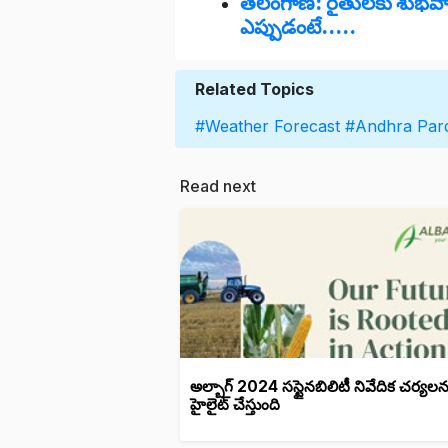
తెలంగాణ: రైతులకు శుభవార
ఎప్పుడంటే.....
Related Topics
#Weather Forecast
#Andhra Par
Read next
అల్బాగ్ 2024 సస్టైనబిలిటీ నివేదిక చర్యలన
హైలైట్ చేస్తుంది