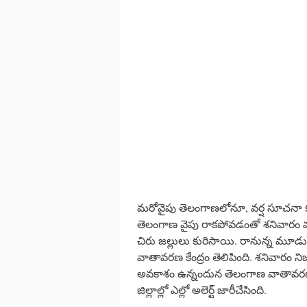
మరోవైపు తెలంగాణలోనూ, వర్ష సూచనా కన
తెలంగాణ వైపు రాకపోవడంతో శనివారం మ
చిరు జల్లులు కురిసాయి. రానున్న మూడు 
వాతావరణ కేంద్రం తెలిపింది. శనివారం నిజ
అవకాశం ఉన్నందున తెలంగాణ వాతావరణ శాఖ
జిల్లాల్లో ఎల్లో అలెర్ట్ జారీచేసింది.