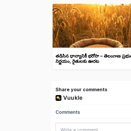
తడిసిన ధాన్యానికీ భరోసా – తెలంగాణ ప్రభు
నిర్ణయం, రైతులకు ఊరట
Share your comments