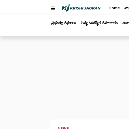
Home
వార
ప్రభుత్వ పథకాలు
విద్య &ఉద్యోగ సమాచారం
ఉద్
NEWS