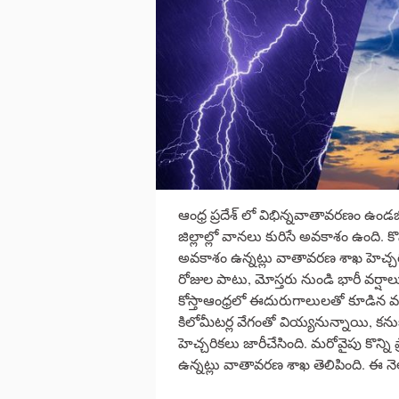
ఆంధ్ర ప్రదేశ్ లో విభిన్నవాతావరణం ఉండబో
జిల్లాల్లో వానలు కురిసే అవకాశం ఉంది. క
అవకాశం ఉన్నట్లు వాతావరణ శాఖ హెచ్చర
రోజుల పాటు, మోస్తరు నుండి భారీ వర్షాల
కోస్తాఆంధ్రలో ఈదురుగాలులతో కూడిన 
కిలోమీటర్ల వేగంతో వియ్యనున్నాయి, క
హెచ్చరికలు జారీచేసింది. మరోవైపు కొన్ని
ఉన్నట్లు వాతావరణ శాఖ తెలిపింది. ఈ న