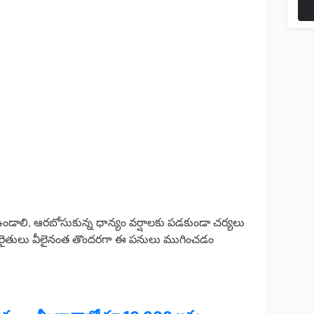
 ఉండాలి, ఆరబోసుకున్న ధాన్యం వర్షాలకు పడకుండా చర్యలు
్న రైతులు వీలైనంత తొందరగా ఈ పనులు ముగించడం