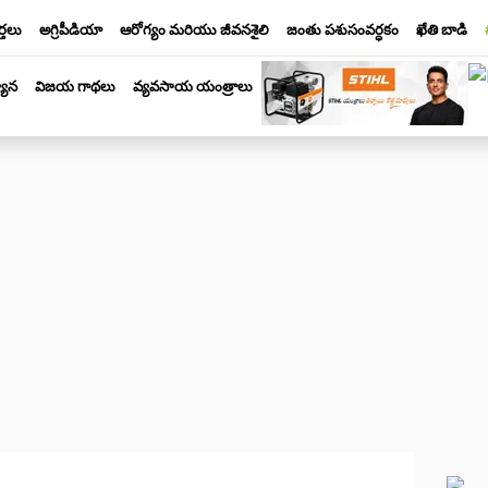
్తలు
అగ్రిపీడియా
ఆరోగ్యం మరియు జీవనశైలి
జంతు పశుసంవర్ధకం
ఖేతి బాడి
యాన
విజయ గాథలు
వ్యవసాయ యంత్రాలు