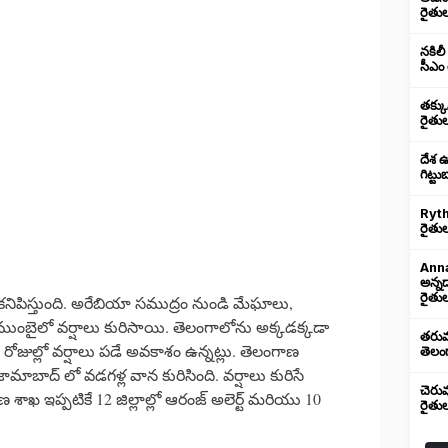
రైతు
నకిలీ
సీఎం 
తక్క
రైతు
దేశ 
గిట్ట
Ryth
రైతుల
Anna
అన్న
రైతుల
ిపిస్తుంది. అరేబియా సముద్రం నుండి మేఘాలు,
ుంబైలో వర్షాలు కురిసాయి. తెలంగాలోను అక్కడక్కడా
తరుము
రోజుల్లో వర్షాలు పడే అవకాశం ఉన్నట్లు. తెలంగాణ
తెలంగ
ామాబాద్ లో వడగళ్ల వాన కురిసింది. వర్షాలు కురిసే
చెరు
 ఇప్పటికే 12 జిల్లాల్లో ఆరంజ్ అలెర్ట్ మరియు 10
రైతు