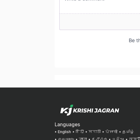
Languages
English
हिंदी
मराठी
ਪੰਜਾਬੀ
தமிழ்
മലയാളം
বাংলা
ಕನ್ನಡ
ଓଡିଆ
অসমী