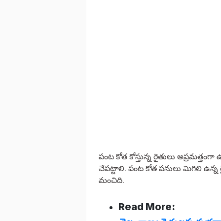
పంట కోత కోస్తున్న రైతులు అప్రమత్తంగా
చేపట్టాలి. పంట కోత పనులు మిగిలి ఉన
మంచిది.
Read More: