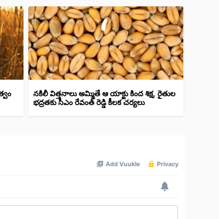
త్వం
నకిలీ విత్తనాలు అమ్మితే ఆ యాక్టు కింద శిక్ష, రైతుల
భద్రతకు సీఎం రేవంత్ రెడ్డి కీలక చర్యలు