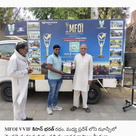
MFOI VVIF కిసాన్ భరత్
రధం, మధ్య ప్రదేశ్ లోని ఝాన్సీలో