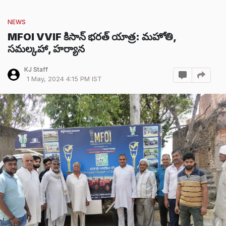
NEWS
MFOI VVIF కిసాన్ భరత్ యాత్ర: మహోతి,
సమల్కహా, హర్యాన
KJ Staff
1 May, 2024 4:15 PM IST