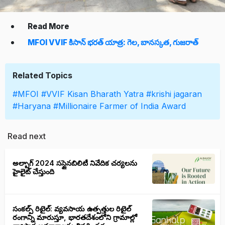
Read More
MFOI VVIF కిసాన్ భరత్ యాత్ర: గెల, బానస్కత, గుజరాత్
Related Topics
#MFOI
#VVIF Kisan Bharath Yatra
#krishi jagaran
#Haryana
#Millionaire Farmer of India Award
Read next
అల్బాగ్ 2024 సస్టైనబిలిటీ నివేదిక చర్యలను
హైలైట్ చేస్తుంది
సంకల్ప్ రిటైల్: వ్యవసాయ ఉత్పత్తుల రిటైల్
రంగాన్ని మారుస్తూ, భారతదేశంలోని గ్రామాల్లో