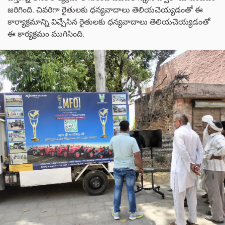
జరిగింది. చివరిగా రైతులకు ధన్యవాదాలు తెలియచెయ్యడంతో ఈ
కార్యాక్రమాన్ని విచ్చేసిన రైతులకు ధన్యవాదాలు తెలియచెయ్యడంతో
ఈ కార్యక్రమం ముగిసింది.