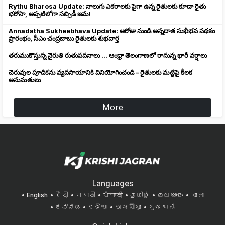
Rythu Bharosa Update: నాలుగు ఎకరాలకు పైగా ఉన్న రైతులకు కూడా రైతు
భరోసా, అప్పటిలోగా సబ్సిడీ జమ!
Annadatha Sukheebhava Update: ఆరోజు నుండి అన్నదాత సుఖీభవ పథకం
ప్రారంభం, సీఎం చంద్రబాబు రైతులకు శుభవార్త
తరుముకొస్తున్న నైరుతి రుతుపవనాలు ... ఆంధ్రా తెలంగాణలో రానున్న భారీ వర్షాలు
చెరువుల పూడికను వ్యవసాయానికి వినియోగించండి – రైతులకు మట్టిపై కీలక
అనుమతులు
More
Languages
English
हिंदी
मराठी
ਪੰਜਾਬੀ
தமிழ்
മലയാളം
বাংলা
ಕನ್ನಡ
ଓଡିଆ
অসমীয়া
ગુજરાતી