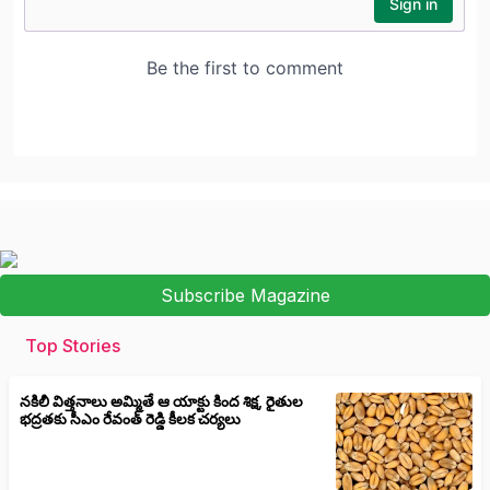
Subscribe Magazine
Top Stories
నకిలీ విత్తనాలు అమ్మితే ఆ యాక్టు కింద శిక్ష, రైతుల
భద్రతకు సీఎం రేవంత్ రెడ్డి కీలక చర్యలు