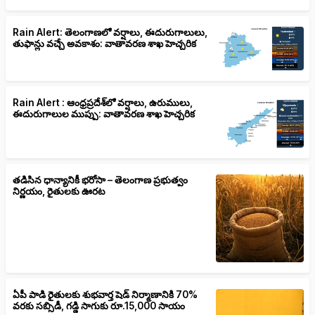
Rain Alert: తెలంగాణలో వర్షాలు, ఈదురుగాలులు,
తుఫాన్లు వచ్చే అవకాశం: వాతావరణ శాఖ హెచ్చరిక
Rain Alert : ఆంధ్రప్రదేశ్‌లో వర్షాలు, ఉరుములు,
ఈదురుగాలుల ముప్పు: వాతావరణ శాఖ హెచ్చరిక
తడిసిన ధాన్యానికీ భరోసా – తెలంగాణ ప్రభుత్వం
నిర్ణయం, రైతులకు ఊరట
ఏపీ పాడి రైతులకు శుభవార్త షెడ్ నిర్మాణానికి 70%
వరకు సబ్సిడీ, గడ్డి సాగుకు రూ.15,000 సాయం