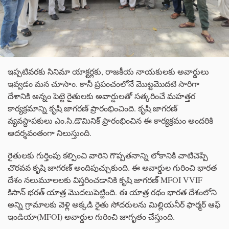
ఇప్పటివరకు సినిమా యాక్టర్లకు, రాజకీయ నాయకులకు అవార్డులు
ఇవ్వడం మన చూసాం. కానీ ప్రపంచంలోనే మొట్టమొదటి సారిగా
దేశానికి అన్నం పెట్టె రైతులకు అవార్డులతో సత్కరించే మహత్తర
కార్యక్రమాన్ని కృషి జాగరణ్ ప్రారంభించింది. కృషి జాగరణ్
వ్యవస్థాపకులు ఎం.సి.డొమినిక్ ప్రారంభించిన ఈ కార్యక్రమం అందరికి
ఆదర్శవంతంగా నిలుస్తుంది.
రైతులకు గుర్తింపు కల్పించి వారిని గొప్పతనాన్ని లోకానికి చాటిచెప్పే
చొరవవ కృషి జాగరణ్ అందిపుచ్చుకుంది. ఈ అవార్డుల గురించి భారత
దేశం నలుమూలలకు విస్తరించడానికి కృషి జాగరణ్ MFOI VVIF
కిసాన్ భరత్ యాత్ర మొదలుపెట్టింది. ఈ యాత్ర రథం భారత దేశంలోని
అన్ని గ్రామాలకు వెళ్లి అక్కడి రైతు సోదరులను మిల్లియనీర్ ఫార్మర్ ఆఫ్
ఇండియా(MFOI) అవార్డుల గురించి జాగృతం చేస్తుంది.