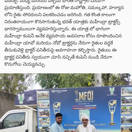
మొదలై, మధ్య మరియు పశ్చిమ భారత రాష్ట్రాల మీదుగా
ప్రయాణిస్తుంది. ప్రయాణంలో ఈ రోజు మహోతి, సమల్కహా, హర్యాన
లోని రైతు సోదరులని పలకరించడం జరిగింది. గత కొంత కాలంగా
నిరంతరాయంగా కొనసాగుతున్న భరత్ యాత్రకు మహీంద్రా ట్రాక్టర్స్
భాగస్వాములుగా వ్యవహరిస్తున్నారు. ఈ యాత్ర లో భాగంగా
మహీంద్రా కంపెనీ అనేక వ్యవసాయ అవసరాల కోసం రూపొందించిన
మహీంద్రా యావో మరియు నోవో ట్రాక్టర్లను నేరుగా రైతుల వద్దకే
తీసుకువెళ్లి ట్రాక్టర్ పనితీరుపై అవగాహనా కల్పిస్తారు. రైతులు ఈ
ట్రాక్టర్ల పనితీరు స్వయంగా చూసి నచ్చితే కంపెనీ నుండి నేరుగా
కొనుగోలు చెయ్యవచ్చు.