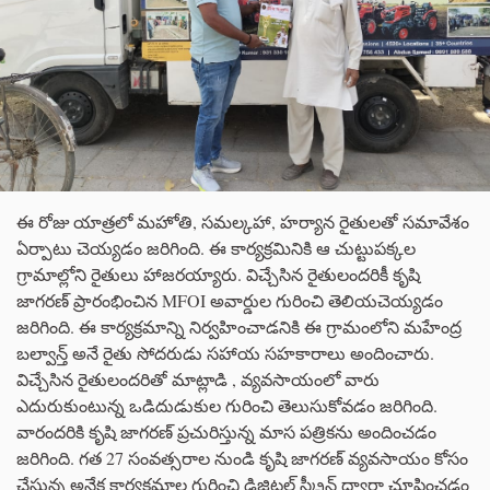
ఈ రోజు యాత్రలో మహోతి, సమల్కహా, హర్యాన రైతులతో సమావేశం
ఏర్పాటు చెయ్యడం జరిగింది. ఈ కార్యక్రమినికి ఆ చుట్టుపక్కల
గ్రామాల్లోని రైతులు హాజరయ్యారు. విచ్చేసిన రైతులందరికీ కృషి
జాగరణ్ ప్రారంభించిన MFOI అవార్డుల గురించి తెలియచెయ్యడం
జరిగింది. ఈ కార్యక్రమాన్ని నిర్వహించాడనికి ఈ గ్రామంలోని మహేంద్ర
బల్వాన్త్ అనే రైతు సోదరుడు సహాయ సహకారాలు అందించారు.
విచ్చేసిన రైతులందరితో మాట్లాడి , వ్యవసాయంలో వారు
ఎదురుకుంటున్న ఒడిదుడుకుల గురించి తెలుసుకోవడం జరిగింది.
వారందరికి కృషి జాగరణ్ ప్రచురిస్తున్న మాస పత్రికను అందించడం
జరిగింది. గత 27 సంవత్సరాల నుండి కృషి జాగరణ్ వ్యవసాయం కోసం
చేస్తున్న అనేక కార్యక్రమాల గురించి డిజిటల్ స్క్రీన్ ద్వారా చూపించడం