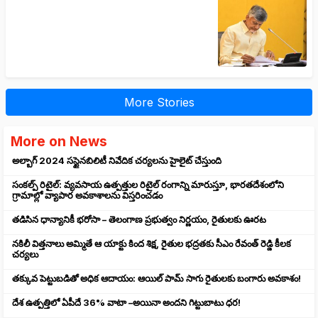
More Stories
More on News
అల్బాగ్ 2024 సస్టైనబిలిటీ నివేదిక చర్యలను హైలైట్ చేస్తుంది
సంకల్ప్ రిటైల్: వ్యవసాయ ఉత్పత్తుల రిటైల్ రంగాన్ని మారుస్తూ, భారతదేశంలోని
గ్రామాల్లో వ్యాపార అవకాశాలను విస్తరించడం
తడిసిన ధాన్యానికీ భరోసా – తెలంగాణ ప్రభుత్వం నిర్ణయం, రైతులకు ఊరట
నకిలీ విత్తనాలు అమ్మితే ఆ యాక్టు కింద శిక్ష, రైతుల భద్రతకు సీఎం రేవంత్ రెడ్డి కీలక
చర్యలు
తక్కువ పెట్టుబడితో అధిక ఆదాయం: ఆయిల్ పామ్ సాగు రైతులకు బంగారు అవకాశం!
దేశ ఉత్పత్తిలో ఏపీదే 36% వాటా –అయినా అందని గిట్టుబాటు ధర!