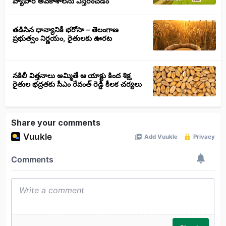
వ్యాపార అవకాశాలను విస్తరించడం
తడిసిన ధాన్యానికీ భరోసా – తెలంగాణ
ప్రభుత్వం నిర్ణయం, రైతులకు ఊరట
నకిలీ విత్తనాలు అమ్మితే ఆ యాక్టు కింద శిక్ష,
రైతుల భద్రతకు సీఎం రేవంత్ రెడ్డి కీలక చర్యలు
Share your comments