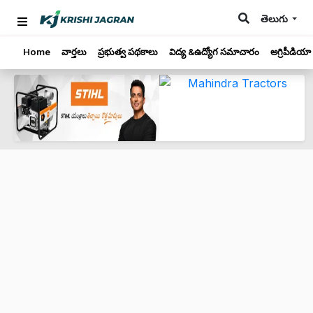
తెలుగు
Home
వార్తలు
ప్రభుత్వ పథకాలు
విద్య &ఉద్యోగ సమాచారం
అగ్రిపీడియా