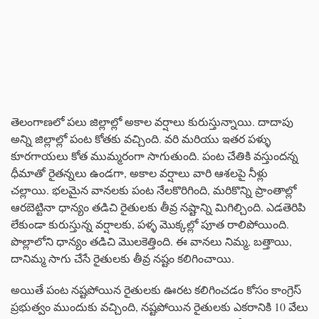
తెలంగాణలో పలు జిల్లాల్లో అకాల వర్షాలు కురుస్తున్నాయి. దాదాపు
అన్ని జిల్లాల్లో పంట కోతకు వచ్చింది. వరి మరియు ఇతర పళ్ళు
కూరగాయలు కోత ముమ్మరంగా సాగుతుంది. పంట చేతికి వస్తుందన్న
ధీమాతో రైతన్నలు ఉండగా, అకాల వర్షాలు వారి ఆశలపై నీళ్లు
చల్లాయి. భలమైన వానలకు పంట నేలకొరిగింది, మరికొన్ని ప్రాంతాల్లో
ఆరబెట్టినా ధాన్యం తడిచి రైతులకు తీవ్ర నష్టాన్ని మిగిల్చింది. ఎడతెరిపి
లేకుండా కురుస్తున్న వర్షాలకు, పళ్ళ మొక్కల్లో పూత రాలిపోయింది.
పొల్లాలోని ధాన్యం తడిచి మొలకెత్తింది. ఈ వానలు నిమ్మ, బత్తాయి,
దానిమ్మ సాగు చేసే రైతులకు తీవ్ర నష్టం కలిగించాయి.
అయితే పంట నష్టపోయిన రైతులకు ఊరట కలిగించడం కోసం కాంగ్రెస్
ప్రభుత్వం ముందుకు వచ్చింది, నష్టపోయిన రైతులకు ఎకరానికి 10 వేలు