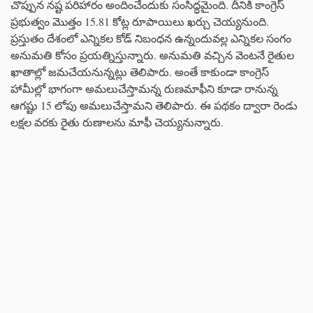
చొప్పున నష్ట పరిహారం అందించేందుకు సంసిద్ధమైంది. దీనికి కాంగ్రెస్
ప్రభుత్వం మొత్తం 15.81 కోట్ల రూపాయిలు ఖర్చు చెయ్యనుంది.
ప్రస్తుతం దేశంలో ఎన్నికల కోడ్ నిబంధన ఉన్నందువల్ల ఎన్నికల సంగం
అనుమతి కోసం ప్రయత్నిస్తున్నారు. అనుమతి వచ్చిన వెంటనే రైతుల
ఖాతాల్లో జమచేయనున్నట్లు తెలిపారు. అంతే కాకుండా కాంగ్రెస్
హామీల్లో భాగంగా అమలుచేస్తామన్న రుణమాఫీని కూడా రానున్న
ఆగష్టు 15 లోపు అమలుచేస్తామని తెలిపారు. ఈ పథకం ద్వారా రెండు
లక్షల వరకు రైతు రుణాలను మాఫీ చెయ్యనున్నారు.