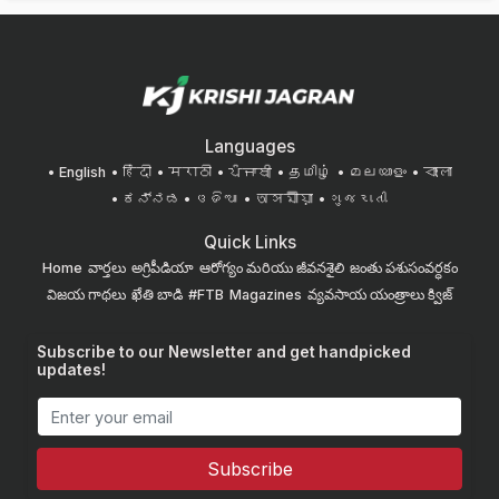
Languages
English
हिंदी
मराठी
ਪੰਜਾਬੀ
தமிழ்
മലയാളം
বাংলা
ಕನ್ನಡ
ଓଡିଆ
অসমীয়া
ગુજરાતી
Quick Links
Home
వార్తలు
అగ్రిపీడియా
ఆరోగ్యం మరియు జీవనశైలి
జంతు పశుసంవర్ధకం
విజయ గాథలు
ఖేతి బాడి
#FTB
Magazines
వ్యవసాయ యంత్రాలు
క్విజ్
Subscribe to our Newsletter and get handpicked
updates!
Subscribe