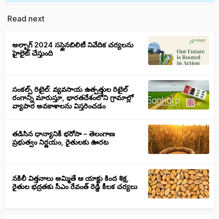
Read next
అల్బాగ్ 2024 సస్టైనబిలిటీ నివేదిక చర్యలను
హైలైట్ చేస్తుంది
సంకల్ప్ రిటైల్: వ్యవసాయ ఉత్పత్తుల రిటైల్
రంగాన్ని మారుస్తూ, భారతదేశంలోని గ్రామాల్లో
వ్యాపార అవకాశాలను విస్తరించడం
తడిసిన ధాన్యానికీ భరోసా – తెలంగాణ
ప్రభుత్వం నిర్ణయం, రైతులకు ఊరట
నకిలీ విత్తనాలు అమ్మితే ఆ యాక్టు కింద శిక్ష,
రైతుల భద్రతకు సీఎం రేవంత్ రెడ్డి కీలక చర్యలు