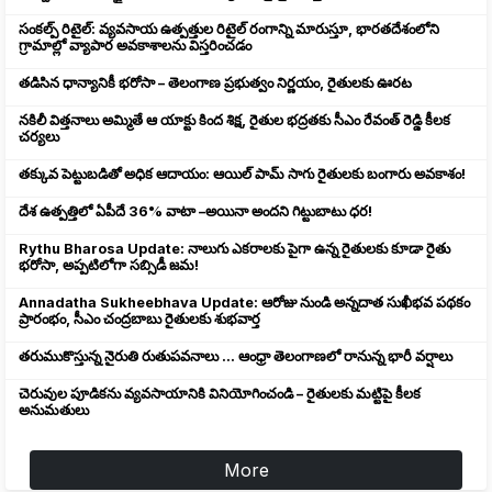
సంకల్ప్ రిటైల్: వ్యవసాయ ఉత్పత్తుల రిటైల్ రంగాన్ని మారుస్తూ, భారతదేశంలోని
గ్రామాల్లో వ్యాపార అవకాశాలను విస్తరించడం
తడిసిన ధాన్యానికీ భరోసా – తెలంగాణ ప్రభుత్వం నిర్ణయం, రైతులకు ఊరట
నకిలీ విత్తనాలు అమ్మితే ఆ యాక్టు కింద శిక్ష, రైతుల భద్రతకు సీఎం రేవంత్ రెడ్డి కీలక
చర్యలు
తక్కువ పెట్టుబడితో అధిక ఆదాయం: ఆయిల్ పామ్ సాగు రైతులకు బంగారు అవకాశం!
దేశ ఉత్పత్తిలో ఏపీదే 36% వాటా –అయినా అందని గిట్టుబాటు ధర!
Rythu Bharosa Update: నాలుగు ఎకరాలకు పైగా ఉన్న రైతులకు కూడా రైతు
భరోసా, అప్పటిలోగా సబ్సిడీ జమ!
Annadatha Sukheebhava Update: ఆరోజు నుండి అన్నదాత సుఖీభవ పథకం
ప్రారంభం, సీఎం చంద్రబాబు రైతులకు శుభవార్త
తరుముకొస్తున్న నైరుతి రుతుపవనాలు ... ఆంధ్రా తెలంగాణలో రానున్న భారీ వర్షాలు
చెరువుల పూడికను వ్యవసాయానికి వినియోగించండి – రైతులకు మట్టిపై కీలక
అనుమతులు
More