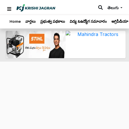
తెలుగు
Home
వార్తలు
ప్రభుత్వ పథకాలు
విద్య &ఉద్యోగ సమాచారం
అగ్రిపీడియా