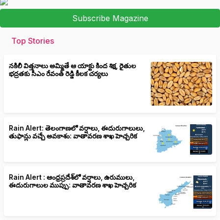
Subscribe Magazine
Top Stories
నకిలీ విత్తనాలు అమ్మితే ఆ యాక్టు కింద శిక్ష, రైతుల
భద్రతకు సీఎం రేవంత్ రెడ్డి కీలక చర్యలు
Rain Alert: తెలంగాణలో వర్షాలు, ఈదురుగాలులు,
తుఫాన్లు వచ్చే అవకాశం: వాతావరణ శాఖ హెచ్చరిక
Rain Alert : ఆంధ్రప్రదేశ్‌లో వర్షాలు, ఉరుములు,
ఈదురుగాలుల ముప్పు: వాతావరణ శాఖ హెచ్చరిక