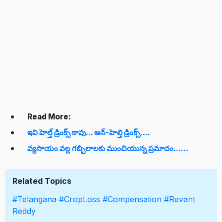
Read More:
ఇవి హెల్త్ డ్రింక్స్ కావు... అన్-హెల్తి డ్రింక్స్....
వ్యసాయం వల్ల గబ్బిలాలకు ముంచియున్న ప్రమాదం......
Related Topics
#Telangana
#CropLoss
#Compensation
#Revant
Reddy