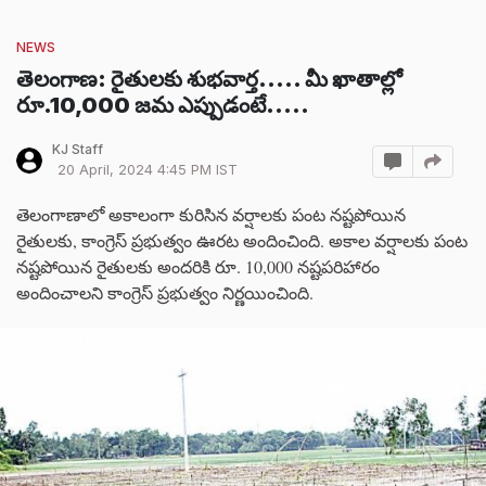
NEWS
తెలంగాణ: రైతులకు శుభవార్త..... మీ ఖాతాల్లో
రూ.10,000 జమ ఎప్పుడంటే.....
KJ Staff
20 April, 2024 4:45 PM IST
తెలంగాణాలో అకాలంగా కురిసిన వర్షాలకు పంట నష్టపోయిన
రైతులకు, కాంగ్రెస్ ప్రభుత్వం ఊరట అందించింది. అకాల వర్షాలకు పంట
నష్టపోయిన రైతులకు అందరికి రూ. 10,000 నష్టపరిహారం
అందించాలని కాంగ్రెస్ ప్రభుత్వం నిర్ణయించింది.