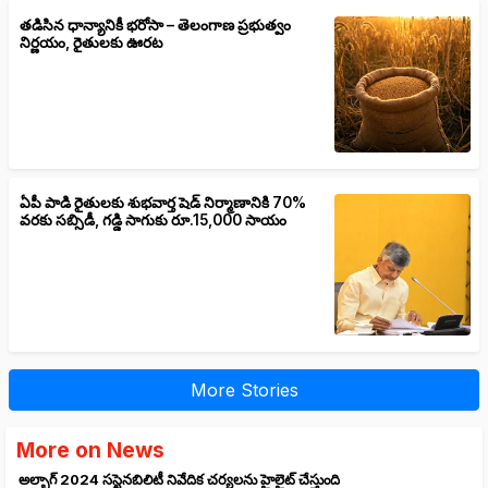
తడిసిన ధాన్యానికీ భరోసా – తెలంగాణ ప్రభుత్వం
నిర్ణయం, రైతులకు ఊరట
ఏపీ పాడి రైతులకు శుభవార్త షెడ్ నిర్మాణానికి 70%
వరకు సబ్సిడీ, గడ్డి సాగుకు రూ.15,000 సాయం
More Stories
More on News
అల్బాగ్ 2024 సస్టైనబిలిటీ నివేదిక చర్యలను హైలైట్ చేస్తుంది