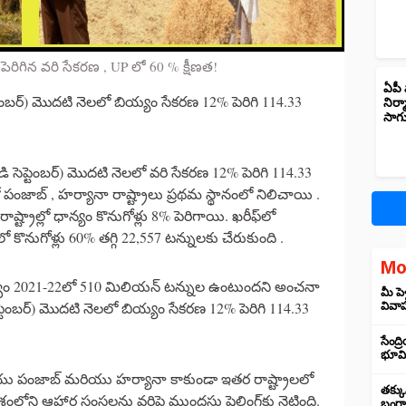
 పెరిగిన వరి సేకరణ , UP లో 60 % క్షీణత!
ఏపీ 
ెప్టెంబర్) మొదటి నెలలో బియ్యం సేకరణ 12% పెరిగి 114.33
నిర్
సాగ
ండి సెప్టెంబర్) మొదటి నెలలో వరి సేకరణ 12% పెరిగి 114.33
ంజాబ్ , హర్యానా రాష్ట్రాలు ప్రథమ స్థానంలో నిలిచాయి .
ష్ట్రాల్లో ధాన్యం కొనుగోళ్లు 8% పెరిగాయి. ఖరీఫ్‌లో
‌లో కొనుగోళ్లు 60% తగ్గి 22,557 టన్నులకు చేరుకుంది .
Mo
లక్ష్యం 2021-22లో 510 మిలియన్ టన్నుల ఉంటుందని అంచనా
మీ పె
సెప్టెంబర్) మొదటి నెలలో బియ్యం సేకరణ 12% పెరిగి 114.33
వివా
సేంద్
భూమి 
ియు పంజాబ్ మరియు హర్యానా కాకుండా ఇతర రాష్ట్రాలలో
తక్కు
ని ఆహార సంస్థలను వరిపై ముందస్తు షెల్లింగ్‌కు నెట్టింది.
బంగార