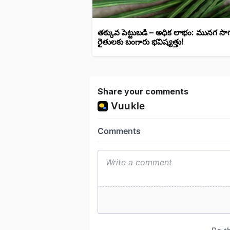
తక్కువ పెట్టుబడి – అధిక లాభం: మునగ సా
రైతులకు బంగారు భవిష్యత్తు!
Share your comments