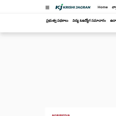
Home
వార
ప్రభుత్వ పథకాలు
విద్య &ఉద్యోగ సమాచారం
ఉద్
AGRIPEDIA