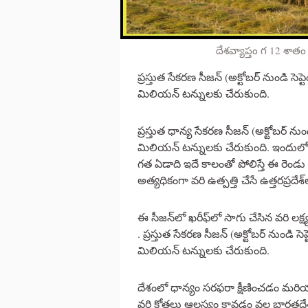
దేశవ్యాప్తం గ 12 శాతం
ప్రస్తుత సేకరణ సీజన్ (అక్టోబర్ నుండి స
మిలియన్ టన్నులకు చేరుకుంది.
ప్రస్తుత ధాన్య సేకరణ సీజన్ (అక్టోబర్ ను
మిలియన్ టన్నులకు చేరుకుంది. ఇందులో ప
గత ఏడాది ఇదే కాలంతో పోలిస్తే ఈ రెండు రా
అత్యధికంగా వరి ఉత్పత్తి చేసే ఉత్తరప్రదేశ్
ఈ సీజన్‌లో ఖరీఫ్‌లో సాగు చేసిన వరి 
. ప్రస్తుత సేకరణ సీజన్ (అక్టోబర్ నుండి 
మిలియన్ టన్నులకు చేరుకుంది.
దేశంలో ధాన్యం సరఫరా క్షీణించడం మర
వరి కోతలు ఆలస్యం కావడం వల్ల భారతదేశంలో