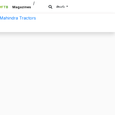
/a>
తెలుగు
#FTB
Magazines