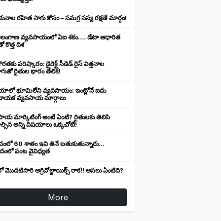
నాల రహిత సాగు కోసం – సమగ్ర సస్య రక్షణే మార్గం!
ెలంగాణ వ్యవసాయంలో ఏఐ శకం…. డేటా ఆధారిత
ో కొత్త దిశ
ొరతకు పరిష్కారం: డైరెక్ట్ సీడెడ్ రైస్ విత్తనాల
గుతో రైతుల భారం తేలిక!
యాలో భూమిలేని వ్యవసాయం: ఇంట్లోనే ఐదు
ాయక వ్యవసాయ మార్గాలు
ాయ మార్కెటింగ్ అంటే ఏంటి? రైతులకు తెలిసి
్సిన అన్ని విషయాలు ఒక్కచోటే!
ంచంలో 60 శాతం ఇవి తినే బతుకుతున్నారు…
ాదంలో పంట వైవిధ్యత
ో మొదటిసారి అగ్రివోల్టాయిక్స్ రాక!! అసలు ఏంటిది?
More