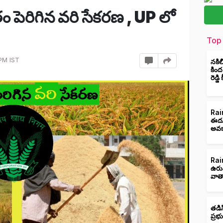
తం పెరిగిన వరి సేకరణ , UP లో
Top 
PM IST
నకిల
కింద
రెడ్డ
Rain
ఈదుర
అవక
Rain
ఉరు
వాత
తడిస
ప్రభ