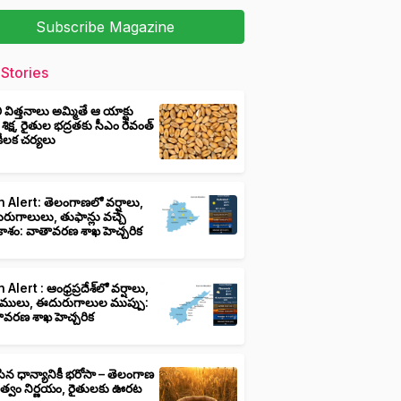
Subscribe Magazine
Stories
ీ విత్తనాలు అమ్మితే ఆ యాక్టు
 శిక్ష, రైతుల భద్రతకు సీఎం రేవంత్
ి కీలక చర్యలు
 Alert: తెలంగాణలో వర్షాలు,
ుగాలులు, తుఫాన్లు వచ్చే
ాశం: వాతావరణ శాఖ హెచ్చరిక
 Alert : ఆంధ్రప్రదేశ్‌లో వర్షాలు,
ములు, ఈదురుగాలుల ముప్పు:
ావరణ శాఖ హెచ్చరిక
ిన ధాన్యానికీ భరోసా – తెలంగాణ
ుత్వం నిర్ణయం, రైతులకు ఊరట