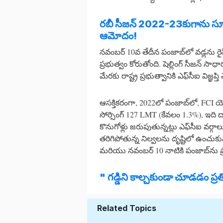
రబీ సీజన్ 2022-23కుగాను సూక్ష్
ఆమోదం!
నవంబర్ 10వ తేదీన పంజాబ్‌లో వడ్లను రైస
ప్రభుత్వం కోరుతోంది. షెల్లింగ్ సీజన్ 
మేరకు రాష్ట్ర ప్రభుత్వానికి ఎఫ్‌సీఐ విజ్ఞప్తి 
ఆసక్తికరంగా, 2022లో పంజాబ్‌లో, FCI యొక్క 
సోర్సింగ్ 127 LMT (కేవలం 1.3%), ఇది 
కొనుగోళ్లు జరుపుతున్నట్లు ఎఫ్‌సీఐ వర్గ
తరిగిపోతున్న నిల్వలను దృష్టిలో ఉంచుకుని
మరియు నవంబర్ 10 నాటికి పంజాబ్‌ను ప్
" గడ్డిని కాల్చకుండా చూడడం ప్రత
Related Topics