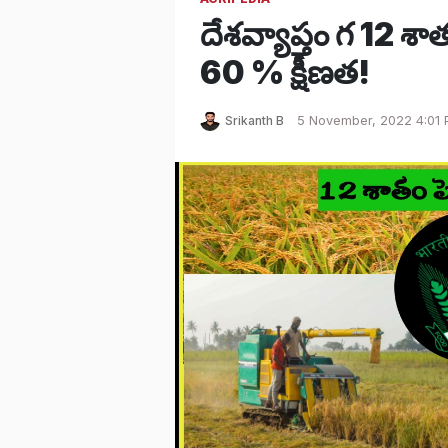
దేశవ్యాప్తం గ 12 శా
60 % క్షీణత!
Srikanth B
5 November, 2022 4:01 