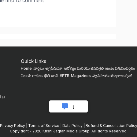
Quick Links
Home
వార్తలు
అగ్రిపీడియా
ఆరోగ్యం మరియు జీవనశైలి
జంతు పశుసంవర్ధకం
విజయ గాథలు
ఖేతి బాడి
#FTB
Magazines
వ్యవసాయ యంత్రాలు
క్విజ్
য়া
Privacy Policy
|
Terms of Service
|
Data Policy
|
Refund & Cancellation Polic
CopyRight - 2020 Krishi Jagran Media Group. All Rights Reserved.