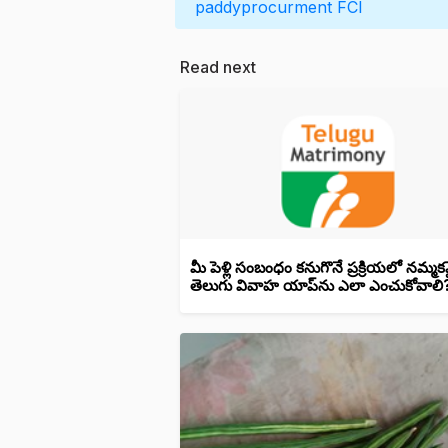
paddyprocurment
FCI
Read next
మీ పెళ్లి సంబంధం కనుగొనే ప్రక్రియలో నమ్మ
తెలుగు వివాహ యాప్‌ను ఎలా ఎంచుకోవాలి