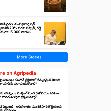
పాడి రైతులకు శుభవార్త షెడ్
మాణానికి 70% వరకు సబ్సిడీ, గడ్డి
ుకు రూ.15,000 సాయం
More Stories
re on Agripedia
ళ్లి సంబంధం కనుగొనే ప్రక్రియలో నమ్మకమైన తెలుగు
హ యాప్‌ను ఎలా ఎంచుకోవాలి?
రియ ఎరువులు, మల్చింగ్ నుండి రైజోబియం వరకు –
సారత పెంపుకు ప్రకృతి మార్గం
వ పెట్టుబడి – అధిక లాభం: మునగ సాగుతో రైతులకు
ు భవిష్యత్తు!