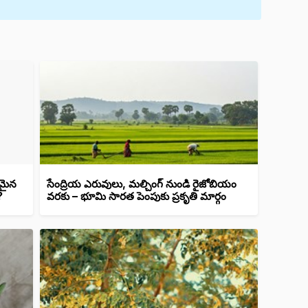
కమైన
సేంద్రియ ఎరువులు, మల్చింగ్ నుండి రైజోబియం
?
వరకు – భూమి సారత పెంపుకు ప్రకృతి మార్గం