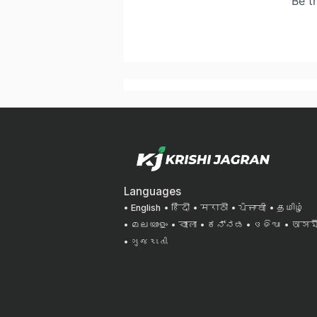
Languages
English
हिंदी
मराठी
ਪੰਜਾਬੀ
தமிழ்
മലയാളം
বাংলা
ಕನ್ನಡ
ଓଡିଆ
অসমী
ગુજરાતી