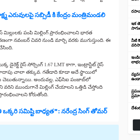
రసాయ
మ ఎరువులపై సబ్సిడీ కి కేంద్రం మంత్రిమండలి
ఇక త
సాగుత
్ మిల్లులకు పంపి మిల్లింగ్ ప్రారంభించాలని భారత
సాధారణంగా నవంబర్ చివరి నుండి మార్చి వరకు ముగుస్తుంది. ఈ
నీటి క
వరిసా
చేసింది.
ఇండి
లాభద
డైరెక్ట్ రైస్ సోర్సింగ్ 1.67 LMT కాగా, ఇంట్రాస్టేట్ రైస్
దాదాపు చాలా తక్కువ. గతేడాది కూడా అదే స్థాయిలో
వ్యవస
ాలు చెబుతున్నాయి. అందువల్ల, ఎఫ్‌సిఐ పంజాబ్‌లో
ఉండాల
 వరిని ముందుగానే మిల్లింగ్ చేయాలని ఒత్తిడి చేస్తోంది
ప్రప
రారంభించాలని కోరుతోంది.
ప్రమ
దేశంల
ి ఒక్కరి సమిష్టి బాధ్యత": నరేంద్ర సింగ్ తోమర్