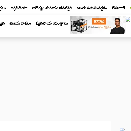
్తలు
అగ్రిపీడియా
ఆరోగ్యం మరియు జీవనశైలి
జంతు పశుసంవర్ధకం
ఖేతి బాడి
యాన
విజయ గాథలు
వ్యవసాయ యంత్రాలు