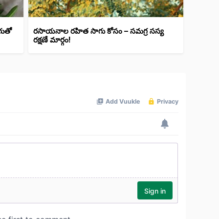
గుతో
రసాయనాల రహిత సాగు కోసం – సమగ్ర సస్య
రక్షణే మార్గం!