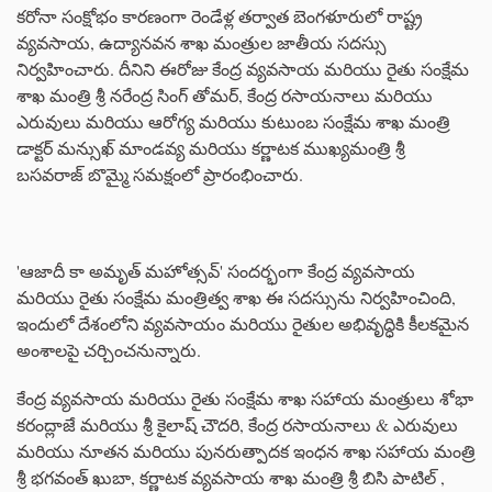
కరోనా సంక్షోభం కారణంగా రెండేళ్ల తర్వాత బెంగళూరులో రాష్ట్ర
వ్యవసాయ, ఉద్యానవన శాఖ మంత్రుల జాతీయ సదస్సు
నిర్వహించారు. దీనిని ఈరోజు కేంద్ర వ్యవసాయ మరియు రైతు సంక్షేమ
శాఖ మంత్రి శ్రీ నరేంద్ర సింగ్ తోమర్, కేంద్ర రసాయనాలు మరియు
ఎరువులు మరియు ఆరోగ్య మరియు కుటుంబ సంక్షేమ శాఖ మంత్రి
డాక్టర్ మన్సుఖ్ మాండవ్య మరియు కర్ణాటక ముఖ్యమంత్రి శ్రీ
బసవరాజ్ బొమ్మై సమక్షంలో ప్రారంభించారు.
'ఆజాదీ కా అమృత్ మహోత్సవ్' సందర్భంగా కేంద్ర వ్యవసాయ
మరియు రైతు సంక్షేమ మంత్రిత్వ శాఖ ఈ సదస్సును నిర్వహించింది,
ఇందులో దేశంలోని వ్యవసాయం మరియు రైతుల అభివృద్ధికి కీలకమైన
అంశాలపై చర్చించనున్నారు.
కేంద్ర వ్యవసాయ మరియు రైతు సంక్షేమ శాఖ సహాయ మంత్రులు శోభా
కరంద్లాజే మరియు శ్రీ కైలాష్ చౌదరి, కేంద్ర రసాయనాలు & ఎరువులు
మరియు నూతన మరియు పునరుత్పాదక ఇంధన శాఖ సహాయ మంత్రి
శ్రీ భగవంత్ ఖుబా, కర్ణాటక వ్యవసాయ శాఖ మంత్రి శ్రీ బిసి పాటిల్ ,