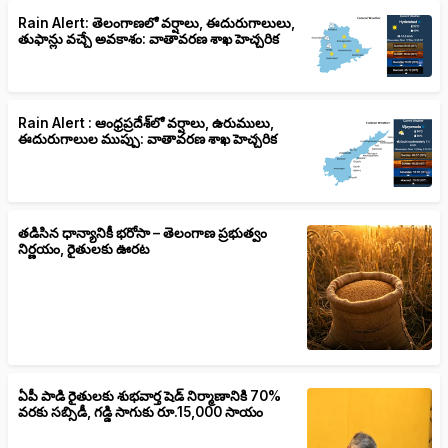
Rain Alert: తెలంగాణలో వర్షాలు, ఈదురుగాలులు,
తుఫాన్లు వచ్చే అవకాశం: వాతావరణ శాఖ హెచ్చరిక
Rain Alert : ఆంధ్రప్రదేశ్‌లో వర్షాలు, ఉరుములు,
ఈదురుగాలుల ముప్పు: వాతావరణ శాఖ హెచ్చరిక
తడిసిన ధాన్యానికీ భరోసా – తెలంగాణ ప్రభుత్వం
నిర్ణయం, రైతులకు ఊరట
ఏపీ పాడి రైతులకు శుభవార్త షెడ్ నిర్మాణానికి 70%
వరకు సబ్సిడీ, గడ్డి సాగుకు రూ.15,000 సాయం