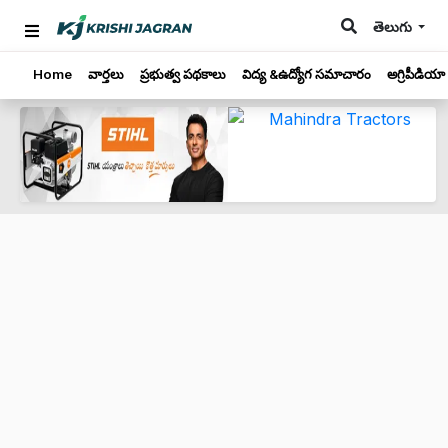
తెలుగు
Home
వార్తలు
ప్రభుత్వ పథకాలు
విద్య &ఉద్యోగ సమాచారం
అగ్రిపీడియా