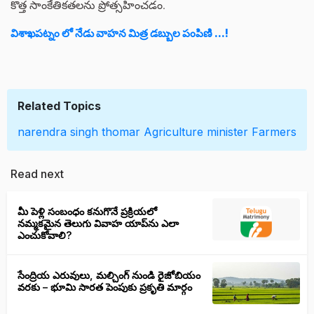
కొత్త సాంకేతికతలను ప్రోత్సహించడం.
విశాఖపట్నం లో నేడు వాహన మిత్ర డబ్బుల పంపిణి ...!
Related Topics
narendra singh thomar
Agriculture minister
Farmers
Read next
మీ పెళ్లి సంబంధం కనుగొనే ప్రక్రియలో
నమ్మకమైన తెలుగు వివాహ యాప్‌ను ఎలా
ఎంచుకోవాలి?
సేంద్రియ ఎరువులు, మల్చింగ్ నుండి రైజోబియం
వరకు – భూమి సారత పెంపుకు ప్రకృతి మార్గం