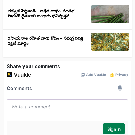
తక్కువ పెట్టుబడి – అధిక లాభం: మునగ
సాగుతో రైతులకు బంగారు భవిష్యత్తు!
రసాయనాల రహిత సాగు కోసం – సమగ్ర సస్య
రక్షణే మార్గం!
Share your comments