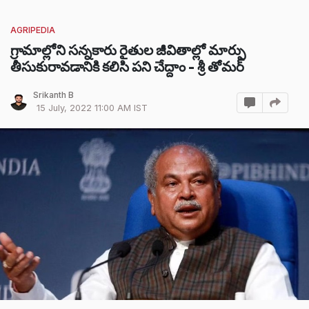
AGRIPEDIA
గ్రామాల్లోని సన్నకారు రైతుల జీవితాల్లో మార్పు
తీసుకురావడానికి కలిసి పని చేద్దాం - శ్రీ తోమర్
Srikanth B
15 July, 2022 11:00 AM IST