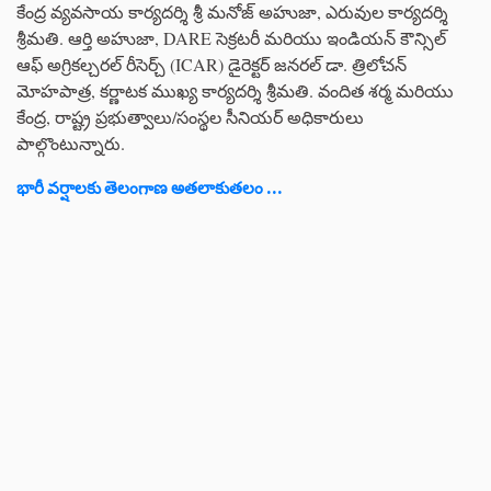
కేంద్ర వ్యవసాయ కార్యదర్శి శ్రీ మనోజ్ అహుజా, ఎరువుల కార్యదర్శి
శ్రీమతి. ఆర్తి అహుజా, DARE సెక్రటరీ మరియు ఇండియన్ కౌన్సిల్
ఆఫ్ అగ్రికల్చరల్ రీసెర్చ్ (ICAR) డైరెక్టర్ జనరల్ డా. త్రిలోచన్
మోహపాత్ర, కర్ణాటక ముఖ్య కార్యదర్శి శ్రీమతి. వందిత శర్మ మరియు
కేంద్ర, రాష్ట్ర ప్రభుత్వాలు/సంస్థల సీనియర్ అధికారులు
పాల్గొంటున్నారు.
భారీ వర్షాలకు తెలంగాణ అతలాకుతలం ...