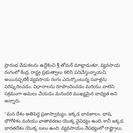
ప్రారంభ వేడుకలను ఉద్దేశించి శ్రీ తోమర్ మాట్లాడుతూ, వ్యవసాయ
రంగంలో కేంద్ర, రాష్ట్ర ప్రభుత్వాలు కలిసి పనిచేస్తున్నాయని,
అయినప్పటికీ వ్యవసాయ రంగం ఎదుర్కొంటున్న సవాళ్లను
పరిష్కరించడం, విధానాలను రూపొందించడం మరియు వాటిని
సక్రమంగా అమలు చేయడం మనందరి ముఖ్యమైన బాధ్యత అని
అన్నారు.
"మన దేశం అతిపెద్ద ప్రజాస్వామ్యం, ఇక్కడ భావజాలం, భాష,
భౌగోళికం మరియు వాతావరణం యొక్క వైవిధ్యం ఉంది, కానీ ఇక్కడ
భారతదేశం యొక్క బలం ఉంది. వ్యవసాయం నేపథ్యంలో రాష్ట్రాలు,