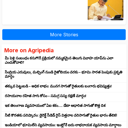
More Stories
More on Agripedia
మీ పెళ్లి సంబంధం కనుగొనే ప్రక్రియలో నమ్మకమైన తెలుగు వివాహ యాప్‌ను ఎలా
ఎంచుకోవాలి?
సేంద్రియ ఎరువులు, మల్చింగ్ నుండి రైజోబియం వరకు – భూమి సారత పెంపుకు ప్రకృతి
మార్గం
తక్కువ పెట్టుబడి – అధిక లాభం: మునగ సాగుతో రైతులకు బంగారు భవిష్యత్తు!
రసాయనాల రహిత సాగు కోసం – సమగ్ర సస్య రక్షణే మార్గం!
ఇక తెలంగాణ వ్యవసాయంలో ఏఐ శకం…. డేటా ఆధారిత సాగుతో కొత్త దిశ
నీటి కొరతకు పరిష్కారం: డైరెక్ట్ సీడెడ్ రైస్ విత్తనాల వరిసాగుతో రైతుల భారం తేలిక!
ఇండియాలో భూమిలేని వ్యవసాయం: ఇంట్లోనే ఐదు లాభదాయక వ్యవసాయ మార్గాలు