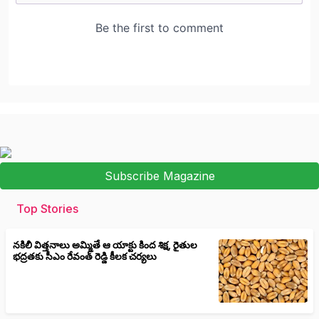
Subscribe Magazine
Top Stories
నకిలీ విత్తనాలు అమ్మితే ఆ యాక్టు కింద శిక్ష, రైతుల
భద్రతకు సీఎం రేవంత్ రెడ్డి కీలక చర్యలు