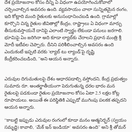
దేశ ప్రయోజనాల కోసం దీన్ని ఏ విధంగా ఉపయోగించుకోవాలో
చర్చించాల్సిన అవసరం ఉంది. వ్యవసాయం చాలా సున్నితమైన రంగం,
ఇది కోట్లాది మంది రైతులకు అనుసంధానించబడి ఉంది. గ్రామాల్లో
కూర్చొని చిన్న రైతుల జీవితాల్లో కేంద్రం, రాష్ట్రాలు ఏ విధంగా మార్పు
తీసుకువస్తాయనే దానిపై ఎలాంటి స్వార్థం లేకుండా పనులు జరగాలి.
భూమిపై ఏం జరిగినా అది కూడా ల్యాబ్‌కు చేరాలని ప్రధాన మంత్రి శ్రీ
మోదీ ఇటీవల చెప్పారు. దీనిని పరిశీలించాల్సిన అవసరం ఉంది
ఎందుకంటే ఇప్పటి వరకు 'ల్యాబ్ టు ల్యాండ్'పై దృష్టి
కేంద్రీకరించబడింది, ”అని ఆయన అన్నారు.
ఎరువుల దిగుమతులపై దేశం ఆధారపడాల్సి వస్తోందని, కేంద్ర ప్రభుత్వం
సుమారు రూ. అంతర్జాతీయంగా పెరుగుతున్న ధరల భారం మన
రైతులపై పడకుండా రైతుల ప్రయోజనాల కోసం ఏటా 2.5 లక్షల కోట్ల
రూపాయలు. అయితే ఈ పరిస్థితికి ఎప్పుడో ముగింపు పలకక తప్పదని
ఆయన అన్నారు.
“కాబట్టి ఇప్పుడు ఎరువుల రంగంలో కూడా మనం ఆత్మనిర్భర్ (స్వయం
సమృద్ధి) కావాలి, ‘మేక్ ఇన్ ఇండియా’ అవసరం ఉంది” అని శ్రీ తోమర్