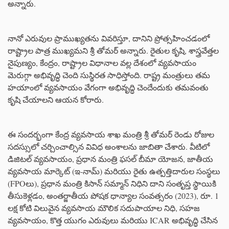
అన్నారు.
నానో ఎరువుల ప్రాముఖ్యతను వివరిస్తూ, దానిని ప్రోత్సహించడంలో
రాష్ట్రాల పాత్ర ముఖ్యమని శ్రీ తోమర్ అన్నారు. రైతుల కృషి, శాస్త్రవేత్తల
నైపుణ్యం, కేంద్రం, రాష్ట్రాల విధానాల వల్ల దేశంలో వ్యవసాయం
మెరుగ్గా అభివృద్ధి చెంది సుస్థిరత సాధిస్తోంది. రాష్ట్ర మంత్రులు తమ
హయాంలో వ్యవసాయం వేగంగా అభివృద్ధి చెందేందుకు తమవంతు
కృషి చేయాలని ఆయన కోరారు.
ఈ సందర్భంగా కేంద్ర వ్యవసాయ శాఖ మంత్రి శ్రీ తోమర్ రెండు రోజుల
సదస్సులో చర్చించాల్సిన వివిధ అంశాలను జాబితా చేశారు. వీటిలో
డిజిటల్ వ్యవసాయం, ప్రధాన మంత్రి ఫసల్ బీమా యోజన, జాతీయ
వ్యవసాయ మార్కెట్ (ఇ-నామ్) మరియు రైతు ఉత్పత్తిదారుల సంస్థలు
(FPOలు), ప్రధాన మంత్రి కిసాన్ సమ్మాన్ నిధిని దాని సంతృప్త స్థాయికి
తీసుకెళ్లడం, అంతర్జాతీయ పోషక ధాన్యాల సంవత్సరం (2023), రూ. 1
లక్ష కోటి విలువైన వ్యవసాయ మౌలిక సదుపాయాల నిధి, సహజ
వ్యవసాయం, కొత్త యుగం ఎరువులు మరియు ICAR అభివృద్ధి చేసిన