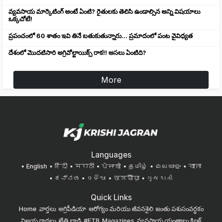
వ్యవసాయ మార్కెటింగ్ అంటే ఏంటి? రైతులకు తెలిసి ఉండాల్సిన అన్ని విషయాలు
ఒక్కచోటే!
ప్రపంచంలో 60 శాతం ఇవి తినే బతుకుతున్నారు… ప్రమాదంలో పంట వైవిధ్యత
దేశంలో మొదటిసారి అగ్రివోల్టాయిక్స్ రాక!! అసలు ఏంటిది?
More
Languages
English
हिंदी
मराठी
ਪੰਜਾਬੀ
தமிழ்
മലയാളം
বাংলা
ಕನ್ನಡ
ଓଡିଆ
অসমীয়া
ગુજરાતી
Quick Links
Home
వార్తలు
అగ్రిపీడియా
ఆరోగ్యం మరియు జీవనశైలి
జంతు పశుసంవర్ధకం
విజయ గాథలు
ఖేతి బాడి
#FTB
Magazines
వ్యవసాయ యంత్రాలు
క్విజ్