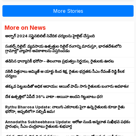
More Stories
More on News
అల్బాగ్ 2024 సస్టైనబిలిటీ నివేదిక చర్యలను హైలైట్ చేస్తుంది
సంకల్ప్ రిటైల్: వ్యవసాయ ఉత్పత్తుల రిటైల్ రంగాన్ని మారుస్తూ, భారతదేశంలోని
గ్రామాల్లో వ్యాపార అవకాశాలను విస్తరించడం
తడిసిన ధాన్యానికీ భరోసా – తెలంగాణ ప్రభుత్వం నిర్ణయం, రైతులకు ఊరట
నకిలీ విత్తనాలు అమ్మితే ఆ యాక్టు కింద శిక్ష, రైతుల భద్రతకు సీఎం రేవంత్ రెడ్డి కీలక
చర్యలు
తక్కువ పెట్టుబడితో అధిక ఆదాయం: ఆయిల్ పామ్ సాగు రైతులకు బంగారు అవకాశం!
దేశ ఉత్పత్తిలో ఏపీదే 36% వాటా –అయినా అందని గిట్టుబాటు ధర!
Rythu Bharosa Update: నాలుగు ఎకరాలకు పైగా ఉన్న రైతులకు కూడా రైతు
భరోసా, అప్పటిలోగా సబ్సిడీ జమ!
Annadatha Sukheebhava Update: ఆరోజు నుండి అన్నదాత సుఖీభవ పథకం
ప్రారంభం, సీఎం చంద్రబాబు రైతులకు శుభవార్త