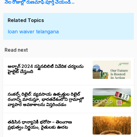
నెల రోజుల్లో రుణమాఫీ పూర్తి చేయండి ..
Related Topics
loan waiver
telangana
Read next
అల్బాగ్ 2024 సస్టైనబిలిటీ నివేదిక చర్యలను
హైలైట్ చేస్తుంది
సంకల్ప్ రిటైల్: వ్యవసాయ ఉత్పత్తుల రిటైల్
రంగాన్ని మారుస్తూ, భారతదేశంలోని గ్రామాల్లో
వ్యాపార అవకాశాలను విస్తరించడం
తడిసిన ధాన్యానికీ భరోసా – తెలంగాణ
ప్రభుత్వం నిర్ణయం, రైతులకు ఊరట