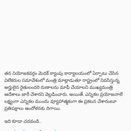
తన నియోజకవర్గం మెదక్ క్యాంపు కార్యాలయంలో ఏర్పాటు చేసిన
విలేకరుల సమావేశంలో మంత్రి మాట్లాడుతూ రాష్ట్రంలో నివసిస్తున్న
అర్హులైన రైతులందరి రుణాలను మాఫీ చేయాలని ముఖ్యమంత్రి
ఆదేశాలు జారీ చేశారని వెల్లడించారు. అయితే, ఎన్నికల ప్రయోజనాలే
లక్ష్యంగా ఎన్నికల ముందు వ్యూహాత్మకంగా ఈ ప్రకటన చేశారంటూ
ప్రతిపక్షాలు ఆందోళనకు దిగాయి.
ఇది కూడా చదవండి..