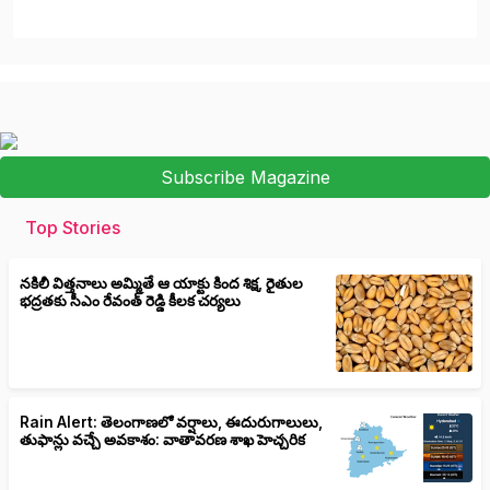
Subscribe Magazine
Top Stories
నకిలీ విత్తనాలు అమ్మితే ఆ యాక్టు కింద శిక్ష, రైతుల
భద్రతకు సీఎం రేవంత్ రెడ్డి కీలక చర్యలు
Rain Alert: తెలంగాణలో వర్షాలు, ఈదురుగాలులు,
తుఫాన్లు వచ్చే అవకాశం: వాతావరణ శాఖ హెచ్చరిక