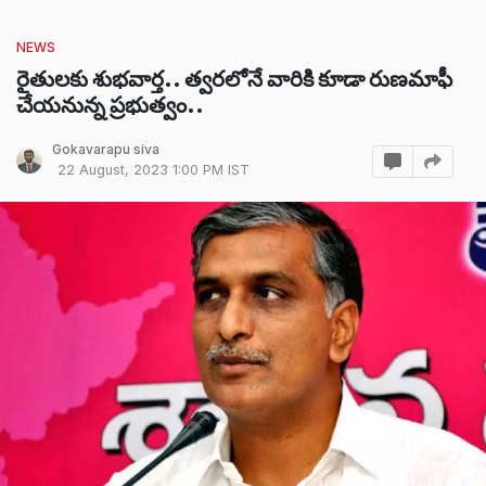
NEWS
రైతులకు శుభవార్త.. త్వరలోనే వారికి కూడా రుణమాఫీ
చేయనున్న ప్రభుత్వం..
Gokavarapu siva
22 August, 2023 1:00 PM IST