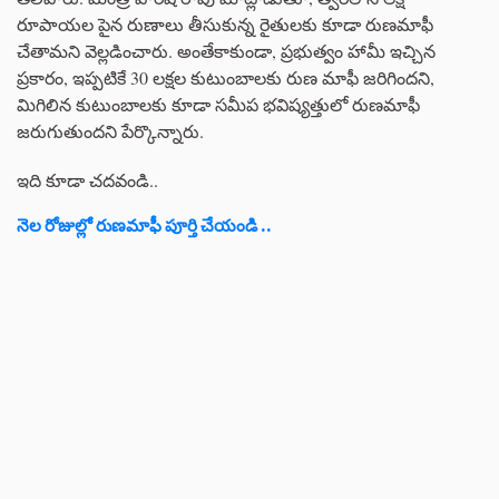
రూపాయల పైన రుణాలు తీసుకున్న రైతులకు కూడా రుణమాఫీ
చేతామని వెల్లడించారు. అంతేకాకుండా, ప్రభుత్వం హామీ ఇచ్చిన
ప్రకారం, ఇప్పటికే 30 లక్షల కుటుంబాలకు రుణ మాఫీ జరిగిందని,
మిగిలిన కుటుంబాలకు కూడా సమీప భవిష్యత్తులో రుణమాఫీ
జరుగుతుందని పేర్కొన్నారు.
ఇది కూడా చదవండి..
నెల రోజుల్లో రుణమాఫీ పూర్తి చేయండి ..