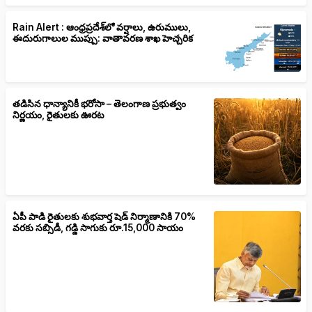
Rain Alert : ఆంధ్రప్రదేశ్‌లో వర్షాలు, ఉరుములు,
ఈదురుగాలుల ముప్పు: వాతావరణ శాఖ హెచ్చరిక
తడిసిన ధాన్యానికీ భరోసా – తెలంగాణ ప్రభుత్వం
నిర్ణయం, రైతులకు ఊరట
ఏపీ పాడి రైతులకు శుభవార్త షెడ్ నిర్మాణానికి 70%
వరకు సబ్సిడీ, గడ్డి సాగుకు రూ.15,000 సాయం