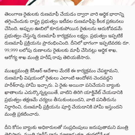
తెలంగాణ రైతులకు రుణమాఫీ చేయడం ద్వారా వారి ఆర్థిక భారాన్ని
తగ్గించేందుకు రాష్ట్ర ప్రభుత్వం ఇటీవల రుణమాఫీపై కీలక ప్రకటనలు
చేసింది. అప్పుల ఊబిలో కూరుకుపోయిన రైతులను ఆదుకోవడమే
ప్రభుత్వం చేస్తున్న రుణమాఫీ కార్యక్రమం లక్ష్యం. ప్రభుత్వం ఇప్పటికే
రుణమాఫీ ప్రక్రియను ప్రారంభించింది. దీనిలో భాగంగా ఇప్పటివరకు రూ.
99,999 లలోపు రుణాలను రైతులకు మాఫీ చేసినట్లు ఆర్ధిక శాఖ,
ఆరోగ్య శాఖ మంత్రి హరీష్ రావు తెలియజేసారు.
ముఖ్యమంత్రి కేసీఆర్ ఆదేశాల మేరకే ఈ కార్యక్రమం చేపట్టామని,
రుణమాఫీ విషయంలో రైతులు ఎలాంటి ఆందోళన చెందవద్దని
హరీశ్‌రావు హామీ ఇచ్చారు. ఏ రైతు అయినా పనిచేయని బ్యాంకు
ఖాతాలను ఎదుర్కొన్నట్లయితే, వాటిని తిరిగి యాక్టివేట్ చేయడానికి
ప్రభుత్వం తక్షణమే చర్యలు తీసుకుంటుందని, వాటి పనితీరును
నిర్ధారించి, రుణమాఫీ ప్రక్రియను పూర్తి చేయడానికి హామీ ఇస్తుందని
మంత్రి ప్రకటించారు.
దీని కోసం బ్యాంకు అధికారులతో సంప్రదింపులు జరుపుతామని మంత్రి
తెలిపారు. మంత్రి హరీష్ రావు మాట్లాడుతూ, త్వరలోనే లక్ష