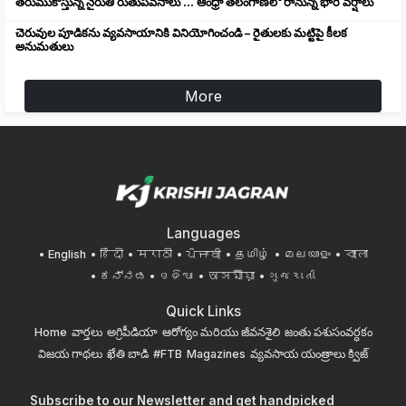
తరుముకొస్తున్న నైరుతి రుతుపవనాలు ... ఆంధ్రా తెలంగాణలో రానున్న భారీ వర్షాలు
చెరువుల పూడికను వ్యవసాయానికి వినియోగించండి – రైతులకు మట్టిపై కీలక
అనుమతులు
More
Languages
English
हिंदी
मराठी
ਪੰਜਾਬੀ
தமிழ்
മലയാളം
বাংলা
ಕನ್ನಡ
ଓଡିଆ
অসমীয়া
ગુજરાતી
Quick Links
Home
వార్తలు
అగ్రిపీడియా
ఆరోగ్యం మరియు జీవనశైలి
జంతు పశుసంవర్ధకం
విజయ గాథలు
ఖేతి బాడి
#FTB
Magazines
వ్యవసాయ యంత్రాలు
క్విజ్
Subscribe to our Newsletter and get handpicked