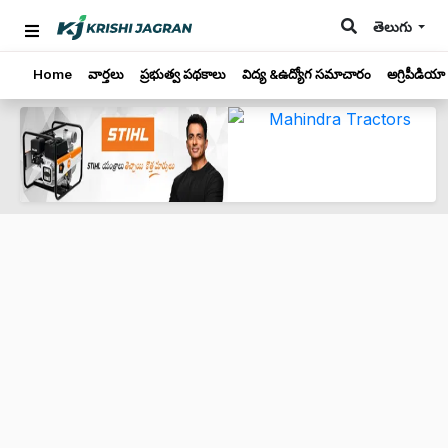
తెలుగు
Home
వార్తలు
ప్రభుత్వ పథకాలు
విద్య &ఉద్యోగ సమాచారం
అగ్రిపీడియా