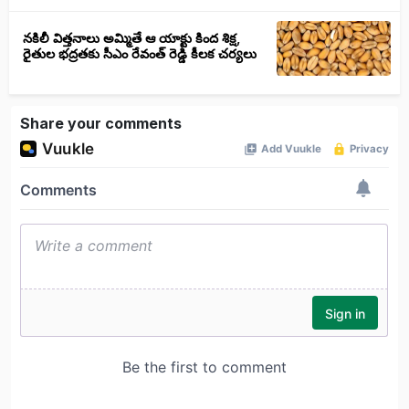
నకిలీ విత్తనాలు అమ్మితే ఆ యాక్టు కింద శిక్ష,
రైతుల భద్రతకు సీఎం రేవంత్ రెడ్డి కీలక చర్యలు
Share your comments