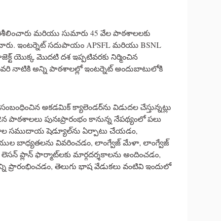
పరిశీలించారు మరియు సుమారు 45 వేల పాఠశాలలకు
్ణయించారు. ఇంటర్నెట్ సదుపాయం APSFL మరియు BSNL
ెక్ట్ యొక్క మొదటి దశ ఇప్పటివరకు నిర్మించిన
ివరి నాటికి అన్ని పాఠశాలల్లో ఇంటర్నెట్ అందుబాటులోకి
ంబంధించిన అకడమిక్ క్యాలెండర్‌ను విడుదల చేస్తున్నట్లు
12న పాఠశాలలు పునఃప్రారంభం కానున్న నేపథ్యంలో పలు
ాఠశాల సముదాయ షెడ్యూల్‌ను ఏర్పాటు చేయడం,
 బాధ్యతలను వివరించడం, లాంగ్వేజ్‌ మేళా, లాంగ్వేజ్‌
డం, లెసన్ ప్లాన్ ఫార్మాట్‌లకు మార్గదర్శకాలను అందించడం,
ాన్ని ప్రారంభించడం, తెలుగు భాష వేడుకలు వంటివి ఇందులో