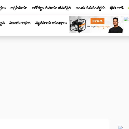
్తలు
అగ్రిపీడియా
ఆరోగ్యం మరియు జీవనశైలి
జంతు పశుసంవర్ధకం
ఖేతి బాడి
యాన
విజయ గాథలు
వ్యవసాయ యంత్రాలు