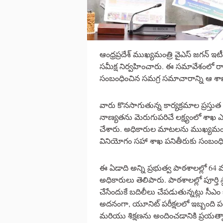
ఆంధ్రప్రదేశ్ ముఖ్యమంత్రి వైఎస్ జగన్ ఇ
సమీక్ష నిర్వహించారు. ఈ సమావేశంలో రాష
సంబంధించిన సమగ్ర సమాచారాన్ని ఆ శాఖ
వారు కొనసాగుతున్న కార్యక్రమాల ప్రస్తుత స
నాణ్యతను మెరుగుపరిచే లక్ష్యంలో శాఖ
చేశారు. అధికారుల మాటలను ముఖ్యమంత్
వినియోగం సహా శాఖ పనితీరుకు సంబంధిం
ఈ ఏడాది అన్ని ప్రభుత్వ పాఠశాలల్లో 64 మ
అధికారులు తెలిపారు. పాఠశాలల్లో పూర్తి స
చేసేందుకే బదిలీలు చేపడుతున్నట్లు సీఎం
అదనంగా, యూనిట్ పరీక్షలలో ఇబ్బంది పడు
మరియు శిక్షణను అందించడానికి ప్రయత్