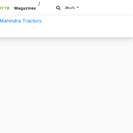
/a>
తెలుగు
#FTB
Magazines