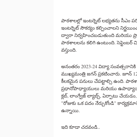
పాఠశాలల్లో ఇంటర్నెట్ లభ్యతను సీఎం 
ఇంటర్నెట్ సౌకర్యం కల్పించాలని నిర
ద్వారా నిర్వహించబడుతుంది మరియు ప్రాజ
పాఠశాలలను కలిగి ఉంటుంది. సెప్టెంబర్ చ
వస్తుంది.
అనంతరం 2023-24 విద్యా సంవత్సరానికి స
ముఖ్యమంత్రి జగన్ ప్రకటించారు. జూన్ 
కీలకమైన పనులు చేపట్టాల్సి ఉంది. ప
ప్రధానోపాధ్యాయులు మరియు ఉపాధ్యాయుల
క్లబ్, లాంగ్వేజ్‌ ల్యాబ్స్‌, ఏర్పాటు చేయ
"రోజుకు ఒక పదం నేర్చుకోండి" కార్యక్రమ
ఉన్నాయి.
ఇది కూడా చదవండి..