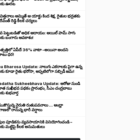
లకు ఊరట
 విత్తనాలు అమ్మితే ఆ యాక్టు కింద శిక్ష, రైతుల భద్రతకు
రేవంత్ రెడ్డి కీలక చర్యలు
ువ పెట్టుబడితో అధిక ఆదాయం: ఆయిల్ పామ్ సాగు
లకు బంగారు అవకాశం!
ఉత్పత్తిలో ఏపీదే 36% వాటా –అయినా అందని
ుబాటు ధర!
u Bharosa Update: నాలుగు ఎకరాలకు పైగా ఉన్న
కు కూడా రైతు భరోసా, అప్పటిలోగా సబ్సిడీ జమ!
datha Sukheebhava Update: ఆరోజు నుండి
దాత సుఖీభవ పథకం ప్రారంభం, సీఎం చంద్రబాబు
కు శుభవార్త
కొస్తున్న నైరుతి రుతుపవనాలు ... ఆంధ్రా
ాణలో రానున్న భారీ వర్షాలు
వుల పూడికను వ్యవసాయానికి వినియోగించండి –
లకు మట్టిపై కీలక అనుమతులు