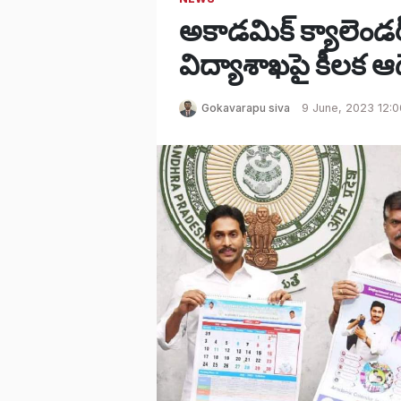
అకాడమిక్ క్యాలెండర
విద్యాశాఖపై కీలక ఆ
Gokavarapu siva
9 June, 2023 12: