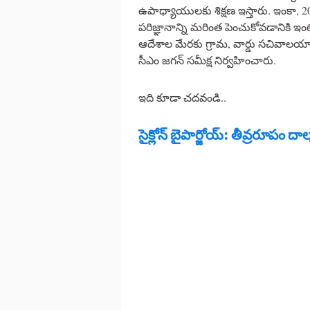
ఉపాధ్యాయులకు శిక్షణ ఇస్తారు. ఇంకా, 2
పరిజ్ఞానాన్ని మరింత పెంచుకోవడానికి ఇం
ఆదేశాల మేరకు గ్రామ, వార్డు సచివాలయాల్ల
సీఎం జగన్‌ సమీక్ష నిర్వహించారు.
ఇది కూడా చదవండి..
సైక్లోన్ బైపార్జోయ్: తీవ్రరూపం దాల