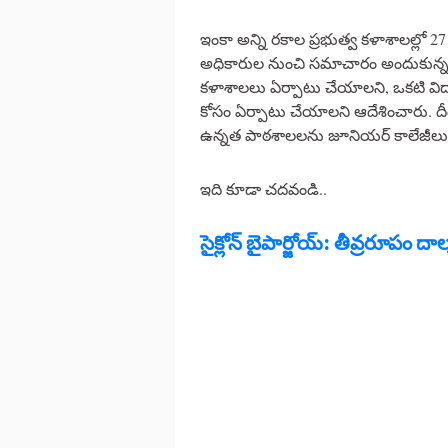
ఇంకా అన్ని రకాల ప్రభుత్వ కళాశాలల్లో 27
అధికారుల నుంచి సమాచారం అందుకున్న 
కళాశాలలు ఏర్పాటు చేయాలని, ఒకటి విద్యా
కోసం ఏర్పాటు చేయాలని ఆదేశించారు. దీం
ఉన్నత పాఠశాలలను జూనియర్ కాలేజీలుగా 
ఇది కూడా చదవండి..
సైక్లోన్ బైపార్జోయ్: తీవ్రరూపం దాల