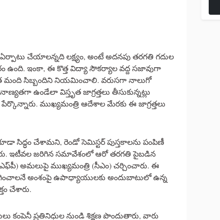
ినీ ఏర్పాటు చేయాలన్నది లక్ష్యం, అంటే అదనపు తరగతి గదుల
ం ఉంది. ఇంకా, ఈ కొత్త విద్యా సౌకర్యాల వద్ద సజావుగా
త మంది సిబ్బందిని నియమించాలి. వరుసగా నాలుగో
 నాణ్యతగా ఉండేలా విస్తృత జాగ్రత్తలు తీసుకున్నట్లు
 పేర్కొన్నారు. ముఖ్యమంత్రి ఆదేశాల మేరకు ఈ జాగ్రత్తలు
డా సిద్ధం చేశామని, రెండో సెమిస్టర్ పుస్తకాలను పంపిణీ
నారు. ఇటీవల జరిగిన సమావేశంలో ఆరో తరగతి పైబడిన
్ (ఐఎఫ్‌పీ) అమలుపై ముఖ్యమంత్రి (సీఎం) చర్చించారు. ఈ
గించాలనే అంశంపై ఉపాధ్యాయులకు అందుబాటులో ఉన్న
్తం చేశారు.
 కంపెనీ ప్రతినిధుల నుండి శిక్షణ పొందుతారు, వారు