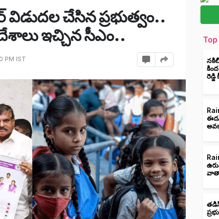
్ విడుదల చేసిన ప్రభుత్వం..
దేశాలు ఇచ్చిన సీఎం..
Top 
00 PM IST
నకిల
కింద
రెడ్డ
Rain
ఈదుర
అవక
Rain
ఉరు
వాత
తడిస
ప్రభ