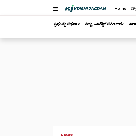
Home
వార
ప్రభుత్వ పథకాలు
విద్య &ఉద్యోగ సమాచారం
ఉద్
NEWS