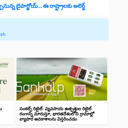
్చనున్న బైపార్జోయ్.. ఈ రాష్ట్రాలకు అలెర్ట్
esh
ు
సంకల్ప్ రిటైల్: వ్యవసాయ ఉత్పత్తుల రిటైల్
రంగాన్ని మారుస్తూ, భారతదేశంలోని గ్రామాల్లో
వ్యాపార అవకాశాలను విస్తరించడం