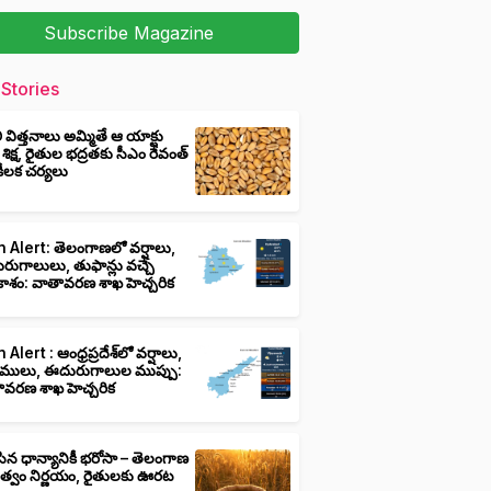
Subscribe Magazine
Stories
ీ విత్తనాలు అమ్మితే ఆ యాక్టు
 శిక్ష, రైతుల భద్రతకు సీఎం రేవంత్
ి కీలక చర్యలు
 Alert: తెలంగాణలో వర్షాలు,
ుగాలులు, తుఫాన్లు వచ్చే
ాశం: వాతావరణ శాఖ హెచ్చరిక
 Alert : ఆంధ్రప్రదేశ్‌లో వర్షాలు,
ములు, ఈదురుగాలుల ముప్పు:
ావరణ శాఖ హెచ్చరిక
ిన ధాన్యానికీ భరోసా – తెలంగాణ
ుత్వం నిర్ణయం, రైతులకు ఊరట