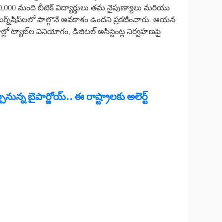
0,000 మంది బీటెక్ విద్యార్థులు తమ నైపుణ్యాలు మరియు
టర్న్‌షిప్‌లలో పాల్గొనే అవకాశం ఉందని ప్రకటించారు. ఆయన
ో ట్యాబ్‌ల వినియోగం, డిజిటల్‌ అసిస్టెంట్ల నిర్వహణపై
్చనున్న బైపార్జోయ్.. ఈ రాష్ట్రాలకు అలెర్ట్