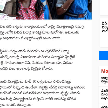
ఏపీ 
టీవల తన క్యాంపు కార్యాలయంలో రాష్ట్ర విద్యాశాఖపై సమగ్ర
నిర్
సాగ
్ట్రంలోని వివిధ విద్యా కార్యక్రమాల పురోగతి, అమలుకు
 అధికారులు ముఖ్యమంత్రికి అందించారు.
్థితిని చర్చించారు మరియు ఆంధ్రప్రదేశ్‌లో విద్యా
 ఎదుర్కొంటున్న విజయాలు మరియు సవాళ్లను హైలైట్
రి సావధానంగా విని, వనరుల కేటాయింపు, నిధుల
చిన పలు అంశాలపై స్పష్టత కోరారు.
Mo
అల్బా
ంది విద్యార్థులు టాప్ 10 ర్యాంకులు సాధించినట్లు
చేస్తు
్థాయిలో సిబ్బంది ఉండేలా, సబ్జెక్టు టీచర్ల విధానాన్ని అమలు
సంకల్
 జగన్‌తో జరిగిన సమావేశంలో అధికారులు స్పష్టం చేశారు.
మారుస
తున్న విద్యార్థులను గుర్తించి వారికి అదనపు బోధన
విస్త
నాలు జరుగుతున్నాయి.
తడిసి