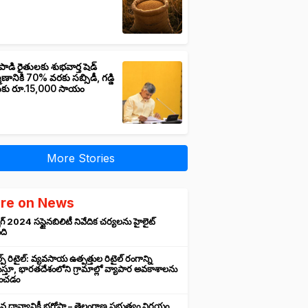
పాడి రైతులకు శుభవార్త షెడ్
మాణానికి 70% వరకు సబ్సిడీ, గడ్డి
ుకు రూ.15,000 సాయం
More Stories
re on News
గ్ 2024 సస్టైనబిలిటీ నివేదిక చర్యలను హైలైట్
ంది
ప్ రిటైల్: వ్యవసాయ ఉత్పత్తుల రిటైల్ రంగాన్ని
్తూ, భారతదేశంలోని గ్రామాల్లో వ్యాపార అవకాశాలను
రించడం
న ధాన్యానికీ భరోసా – తెలంగాణ ప్రభుత్వం నిర్ణయం,