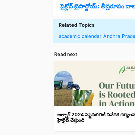
సైక్లోన్ బైపార్జోయ్: తీవ్రరూపం దాల
Related Topics
academic calendar
Andhra Prad
Read next
అల్బాగ్ 2024 సస్టైనబిలిటీ నివేదిక చర్యలన
హైలైట్ చేస్తుంది