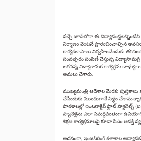
వచ్చే జూన్‌లోగా ఈ విద్యాసంస్థలన్నింట
నిర్మాణం వెంటనే ప్రారంభించాల్సిన అవసర
కార్యకలాపాలు నిర్వహించేందుకు తగినం
సంవత్సరం పంపిణీ చేస్తున్న విద్యాసామగ్రి
జగనన్న విద్యాకానుక కార్యక్రమ బాధ్యులు
అమలు చేశారు.
ముఖ్యమంత్రి ఆదేశాల మేరకు పుస్తకాలు కూ
చేసేందుకు ముందుగానే సిద్ధం చేశామన్
పాఠశాలల్లో ఇంటరాక్టివ్ ఫ్లాట్ ప్యానెల్స
ప్యానెళ్లను ఎలా సమర్ధవంతంగా ఉపయో
శిక్షణ కార్యక్రమాలపై కూడా సీఎం ఆసక్తి వ్యక
అదనంగా, ఇంజనీరింగ్ కళాశాల అధ్యాపకులు