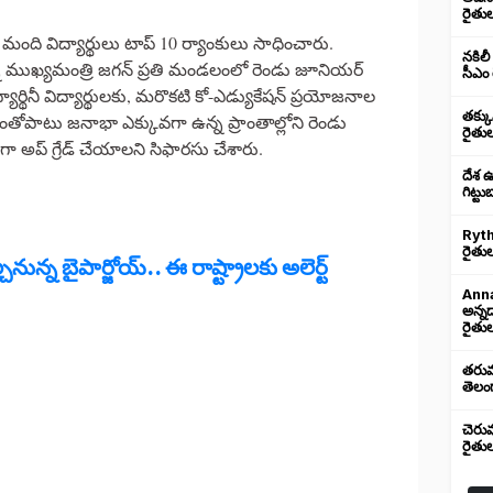
రైతు
 మంది విద్యార్థులు టాప్ 10 ర్యాంకులు సాధించారు.
నకిలీ
ముఖ్యమంత్రి జగన్ ప్రతి మండలంలో రెండు జూనియర్
సీఎం 
ర్థినీ విద్యార్థులకు, మరొకటి కో-ఎడ్యుకేషన్ ప్రయోజనాల
తక్క
తోపాటు జనాభా ఎక్కువగా ఉన్న ప్రాంతాల్లోని రెండు
రైతు
అప్ గ్రేడ్ చేయాలని సిఫారసు చేశారు.
దేశ 
గిట్ట
Ryth
రైతుల
్చనున్న బైపార్జోయ్.. ఈ రాష్ట్రాలకు అలెర్ట్
Anna
అన్న
రైతుల
తరుము
తెలంగ
చెరు
రైతు