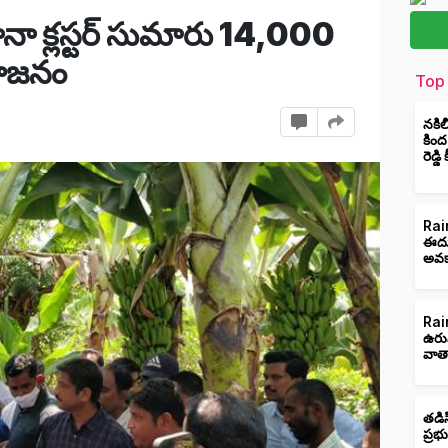
 క్లస్టర్ సుమారు 14,000
యోజనం
Top 
నకిల
కింద
రెడ్డ
Rain
ఈదుర
అవక
Rain
ఉరు
వాత
తడిస
ప్రభ