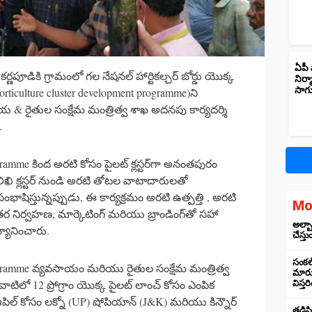
ఏపీ 
పూడికి గ్రామంలో గల నేషనల్ హార్టికల్చర్ బోర్డు యొక్క
నిర్
సాగ
ామ్ (horticulture cluster development programme)ని
ాయ & రైతుల సంక్షేమ మంత్రిత్వ శాఖ అదనపు కార్యదర్శి
.
ramme కింద అరటి కోసం పైలట్ క్లస్టర్‌గా అనంతపురం
ిఖి క్లస్టర్ నుండి అరటి తోటల వాటాదారులతో
షిస్తున్నప్పుడు, ఈ కార్యక్రమం అరటి ఉత్పత్తి , అరటి
Mo
ర నిర్వహణ, మార్కెటింగ్ మరియు బ్రాండింగ్‌తో సహా
అల్బా
ఖ్యానించారు.
చేస్తు
సంకల్
rogramme వ్యవసాయం మరియు రైతుల సంక్షేమ మంత్రిత్వ
మారుస
ంది, వాటిలో 12 ప్రోగ్రాం యొక్క పైలట్ లాంచ్ కోసం ఎంపిక
విస్త
 ఆపిల్ కోసం లక్నో (UP) షోపియాన్ (J&K) మరియు కిన్నౌర్
తడిసి