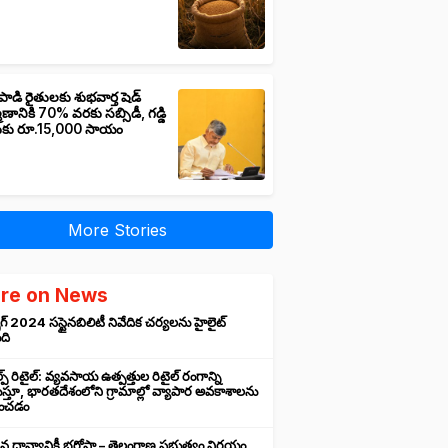
పాడి రైతులకు శుభవార్త షెడ్
మాణానికి 70% వరకు సబ్సిడీ, గడ్డి
ుకు రూ.15,000 సాయం
More Stories
re on News
గ్ 2024 సస్టైనబిలిటీ నివేదిక చర్యలను హైలైట్
ంది
ప్ రిటైల్: వ్యవసాయ ఉత్పత్తుల రిటైల్ రంగాన్ని
్తూ, భారతదేశంలోని గ్రామాల్లో వ్యాపార అవకాశాలను
రించడం
న ధాన్యానికీ భరోసా – తెలంగాణ ప్రభుత్వం నిర్ణయం,