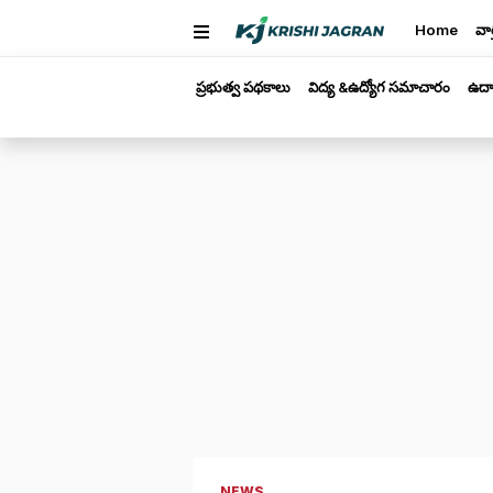
Home
వార
ప్రభుత్వ పథకాలు
విద్య &ఉద్యోగ సమాచారం
ఉద్
NEWS