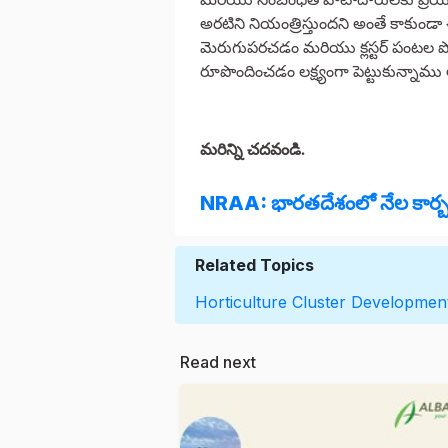
అరటిని నియంత్రిస్తుందని అంతే కాకు
మెరుగుపరచడం మరియు క్లస్టర్ పంటల పోటీతత్వ
రూపొందించడం లక్ష్యంగా పెట్టుకున్నాము
మరిన్ని చదవండి.
NRAA: భారతదేశంలో నేల కార్బన్
Related Topics
Horticulture Cluster Developme
Read next