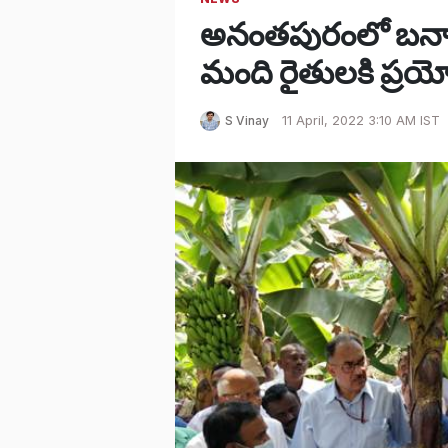
అనంతపురంలో బనానా
మంది రైతులకి ప్ర
S Vinay
11 April, 2022 3:10 AM IST