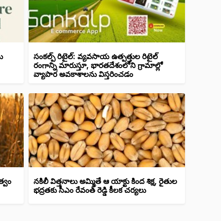
ు
సంకల్ప్ రిటైల్: వ్యవసాయ ఉత్పత్తుల రిటైల్
రంగాన్ని మారుస్తూ, భారతదేశంలోని గ్రామాల్లో
వ్యాపార అవకాశాలను విస్తరించడం
త్వం
నకిలీ విత్తనాలు అమ్మితే ఆ యాక్టు కింద శిక్ష, రైతుల
భద్రతకు సీఎం రేవంత్ రెడ్డి కీలక చర్యలు