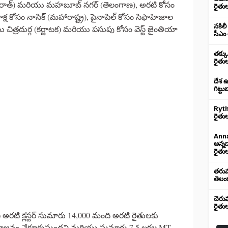
ుజరాత్) మరియు మహబూబ్ నగర్ (తెలంగాణ), అరటి కోసం
రైతు
ష కోసం నాసిక్ (మహారాష్ట్ర), పైనాపిల్ కోసం సిఫాహిజాల
నకిలీ
ు చిత్రదుర్గ (కర్ణాటక) మరియు పసుపు కోసం వెస్ట్ జైంతియా
సీఎం 
తక్క
రైతు
దేశ 
గిట్ట
Ryth
రైతుల
Anna
అన్న
రైతుల
తరుము
తెలంగ
చెరు
రైతు
 అరటి క్లస్టర్ సుమారు 14,000 మంది అరటి రైతులకు
జనం చేకూరుస్తుందని మరియు సుమారు 7.5 లక్షల MT