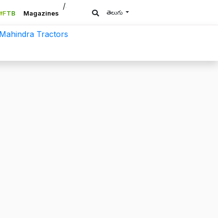
/a>
తెలుగు
#FTB
Magazines