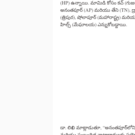
(HP) ఉన్నాయి. మామిడి కోసం కచ్ (గ
అనంతపూర్ (AP) మరియు తేని (TN), ద్రాక్
(త్రిపుర), షోలాపూర్ (మహారాష్ట్ర) మరియ
హిల్స్ (మేఘాలయ) ఎన్నుకోబడ్డాయి.
డా. లిఖి మాట్లాడుతూ, “అనంతపూర్‌లోని
మరియు సంబంధిత వాటాదారులకు ప్రయో