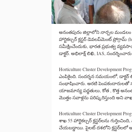
అనంతపురం జిల్లాలోని నార్పల మండలం కర్ణ
హార్టికల్చర్ క్లస్టర్ డెవలప్‌మెంట్ ప్రోగ్ర
సమీక్షించేందుకు, భారత ప్రభుత్వ వ్యవస
డాక్టర్. అభిలాక్ష్ లిఖి, IAS, సందర్శించారు
Horticulture Cluster Development Prog
ఎంపికైంది. సందర్శన సమయంలో, డాక్టర్ ల
సంభాషించారు. అరటి పెంపకందారులతో సంభా
యాజమాన్య పద్ధతులు, కోత , కొత్త అనంత
మొత్తం సవాళ్లను పరిష్కరిస్తుంది అని వా
Horticulture Cluster Development P
శాఖ 55 హార్టికల్చర్ క్లస్టర్‌లను గుర్తించి
చేయబడ్డాయి. పైలట్ దశలోని క్లస్టర్‌లలో