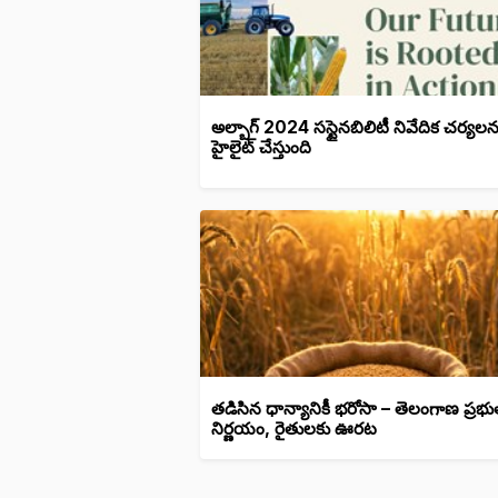
అల్బాగ్ 2024 సస్టైనబిలిటీ నివేదిక చర్యలన
హైలైట్ చేస్తుంది
తడిసిన ధాన్యానికీ భరోసా – తెలంగాణ ప్రభు
నిర్ణయం, రైతులకు ఊరట