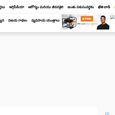
్తలు
అగ్రిపీడియా
ఆరోగ్యం మరియు జీవనశైలి
జంతు పశుసంవర్ధకం
ఖేతి బాడి
యాన
విజయ గాథలు
వ్యవసాయ యంత్రాలు