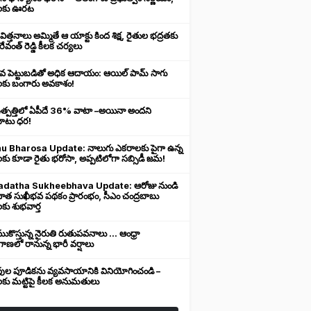
లకు ఊరట
 విత్తనాలు అమ్మితే ఆ యాక్టు కింద శిక్ష, రైతుల భద్రతకు
రేవంత్ రెడ్డి కీలక చర్యలు
ువ పెట్టుబడితో అధిక ఆదాయం: ఆయిల్ పామ్ సాగు
లకు బంగారు అవకాశం!
ఉత్పత్తిలో ఏపీదే 36% వాటా –అయినా అందని
ుబాటు ధర!
u Bharosa Update: నాలుగు ఎకరాలకు పైగా ఉన్న
కు కూడా రైతు భరోసా, అప్పటిలోగా సబ్సిడీ జమ!
datha Sukheebhava Update: ఆరోజు నుండి
దాత సుఖీభవ పథకం ప్రారంభం, సీఎం చంద్రబాబు
కు శుభవార్త
కొస్తున్న నైరుతి రుతుపవనాలు ... ఆంధ్రా
ాణలో రానున్న భారీ వర్షాలు
వుల పూడికను వ్యవసాయానికి వినియోగించండి –
లకు మట్టిపై కీలక అనుమతులు