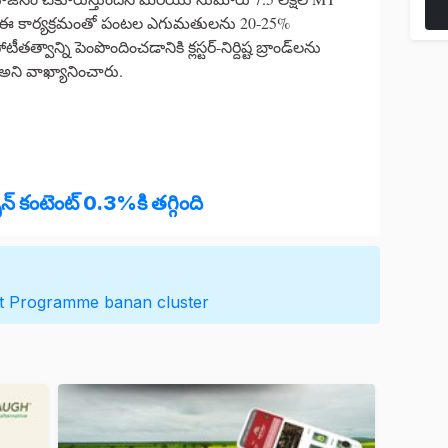
ండా ఈ కార్యక్రమంతో పంటల ఎగుమతులను 20-25%
ాన్ని పెంపొందించడానికి క్లస్టర్-నిర్దిష్ట బ్రాండ్‌లను
 అని వాఖ్యానించారు.
 కంటెంట్ 0.3%కి తగ్గింది
nt Programme
banan cluster