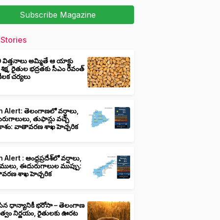
Subscribe Magazine
Stories
ీ విత్తనాలు అమ్మితే ఆ యాక్టు
 శిక్ష, రైతుల భద్రతకు సీఎం రేవంత్
ి కీలక చర్యలు
 Alert: తెలంగాణలో వర్షాలు,
ుగాలులు, తుఫాన్లు వచ్చే
ాశం: వాతావరణ శాఖ హెచ్చరిక
 Alert : ఆంధ్రప్రదేశ్‌లో వర్షాలు,
ములు, ఈదురుగాలుల ముప్పు:
ావరణ శాఖ హెచ్చరిక
ిన ధాన్యానికీ భరోసా – తెలంగాణ
ుత్వం నిర్ణయం, రైతులకు ఊరట