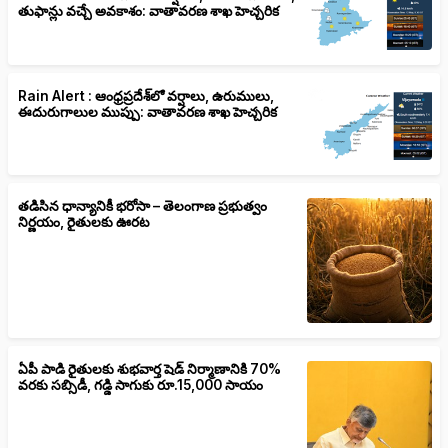
తుఫాన్లు వచ్చే అవకాశం: వాతావరణ శాఖ హెచ్చరిక
Rain Alert : ఆంధ్రప్రదేశ్‌లో వర్షాలు, ఉరుములు,
ఈదురుగాలుల ముప్పు: వాతావరణ శాఖ హెచ్చరిక
తడిసిన ధాన్యానికీ భరోసా – తెలంగాణ ప్రభుత్వం
నిర్ణయం, రైతులకు ఊరట
ఏపీ పాడి రైతులకు శుభవార్త షెడ్ నిర్మాణానికి 70%
వరకు సబ్సిడీ, గడ్డి సాగుకు రూ.15,000 సాయం