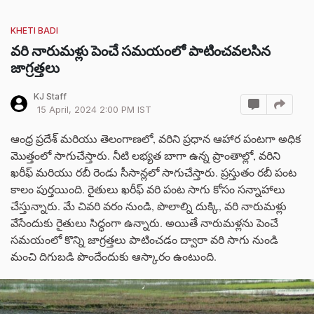
KHETI BADI
వరి నారుమళ్లు పెంచే సమయంలో పాటించవలసిన
జాగ్రత్తలు
KJ Staff
15 April, 2024 2:00 PM IST
ఆంధ్ర ప్రదేశ్ మరియు తెలంగాణలో, వరిని ప్రధాన ఆహార పంటగా అధిక
మొత్తంలో సాగుచేస్తారు. నీటి లభ్యత బాగా ఉన్న ప్రాంతాల్లో, వరిని
ఖరీఫ్ మరియు రబీ రెండు సీసాన్లలో సాగుచేస్తారు. ప్రస్తుతం రబీ పంట
కాలం పుర్తయింది. రైతులు ఖరీఫ్ వరి పంట సాగు కోసం సన్నాహాలు
చేస్తున్నారు. మే చివరి వరం నుండి, పొలాల్ని దుక్కి, వరి నారుమళ్లు
వేసేందుకు రైతులు సిద్ధంగా ఉన్నారు. అయితే నారుమళ్లను పెంచే
సమయంలో కొన్ని జాగ్రత్తలు పాటించడం ద్వారా వరి సాగు నుండి
మంచి దిగుబడి పొందేందుకు ఆస్కారం ఉంటుంది.