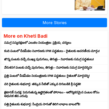
More Stories
More on Kheti Badi
సమగ్ర సస్యరక్షణలో ఎలుకల నియంత్రణ: ప్రక్రియ, చర్యలు
కంది పంటలో చీడపీడల నివారణకు IPM పద్ధతులు – రైతులకు ఆచరణీయ మార్గం!
జొన్న పంటకు వచ్చే ముఖ్య పురుగులు, తెగుళ్లు – నివారణకు సమగ్ర పద్ధతులు!
వేరుశనగ పంటకు వచ్చే పురుగులు, తెగుళ్లు – నివారణకు సమగ్ర మార్గదర్శిని!
ప్రత్తి పంటలో చీడపీడల నియంత్రణకు IPM పద్ధతులు: రైతులకో మార్గదర్శి!
వరి రైతులకు శుభవార్త: తక్కువ నీటితో ఎక్కువ దిగుబడికి శ్రీ పద్ధతి!
జైటానిక్ సురక్ష: పెరుగుతున్న ఉష్ణోగ్రతలతో పోరాటం – ఆరోగ్యకరమైన పంటల కోసం
ఆధునిక జీవ ఎరువు
పత్తి రైతులకు శుభవార్త: సేంద్రియ సాగుతో తిరిగి లాభాల బాటలోకి!