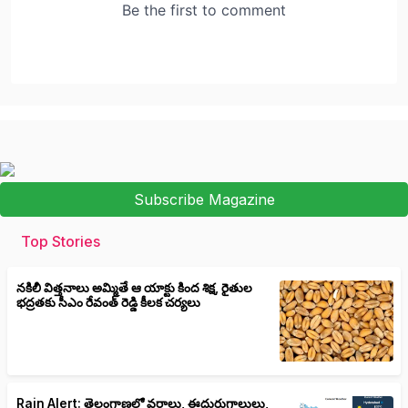
Subscribe Magazine
Top Stories
నకిలీ విత్తనాలు అమ్మితే ఆ యాక్టు కింద శిక్ష, రైతుల
భద్రతకు సీఎం రేవంత్ రెడ్డి కీలక చర్యలు
Rain Alert: తెలంగాణలో వర్షాలు, ఈదురుగాలులు,