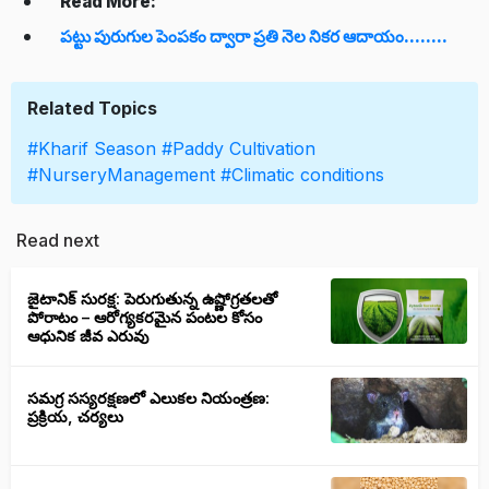
Read More:
పట్టు పురుగుల పెంపకం ద్వారా ప్రతి నెల నికర ఆదాయం........
Related Topics
#Kharif Season
#Paddy Cultivation
#NurseryManagement
#Climatic conditions
Read next
జైటానిక్ సురక్ష: పెరుగుతున్న ఉష్ణోగ్రతలతో
పోరాటం – ఆరోగ్యకరమైన పంటల కోసం
ఆధునిక జీవ ఎరువు
సమగ్ర సస్యరక్షణలో ఎలుకల నియంత్రణ:
ప్రక్రియ, చర్యలు