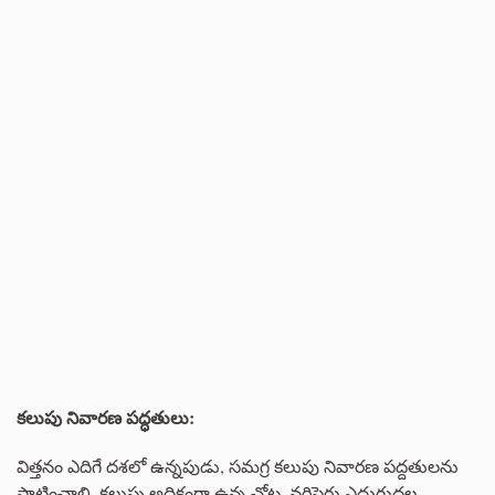
కలుపు నివారణ పద్ధతులు:
విత్తనం ఎదిగే దశలో ఉన్నపుడు, సమగ్ర కలుపు నివారణ పద్దతులను
పాటించాలి. కలుపు అధికంగా ఉన్న చోట్ల, వరిపైరు ఎదుగుదల