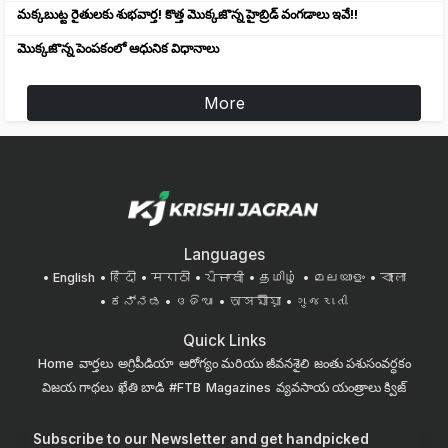
మక్కబుట్ట రైతులకు శుభవార్త! కొత్త మొక్కజొన్న హైబ్రిడ్ వంగడాలు ఇవే!!
మొక్కజొన్న పెంపకంలో ఆధునిక విధానాలు
More
Languages
English
हिंदी
मराठी
ਪੰਜਾਬੀ
தமிழ்
മലയാളം
বাংলা
ಕನ್ನಡ
ଓଡିଆ
অসমীয়া
ગુજરાતી
Quick Links
Home
వార్తలు
అగ్రిపీడియా
ఆరోగ్యం మరియు జీవనశైలి
జంతు పశుసంవర్ధకం
విజయ గాథలు
ఖేతి బాడి
#FTB
Magazines
వ్యవసాయ యంత్రాలు
క్విజ్
Subscribe to our Newsletter and get handpicked