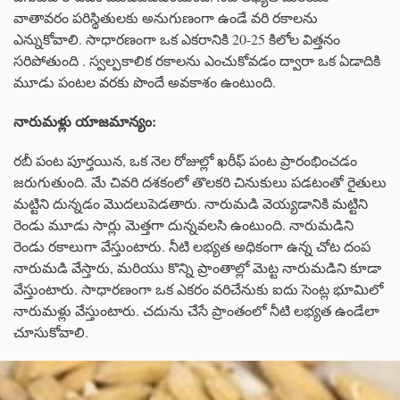
వాతావరం పరిస్థితులకు అనుగుణంగా ఉండే వరి రకాలను
ఎన్నుకోవాలి. సాధారణంగా ఒక ఎకరానికి 20-25 కిలోల విత్తనం
సరిపోతుంది . స్వల్పకాలిక రకాలను ఎంచుకోవడం ద్వారా ఒక ఏడాదికి
మూడు పంటల వరకు పొందే అవకాశం ఉంటుంది.
నారుమళ్లు యాజమాన్యం:
రబీ పంట పూర్తయిన, ఒక నెల రోజుల్లో ఖరీఫ్ పంట ప్రారంభించడం
జరుగుతుంది. మే చివరి దశకంలో తొలకరి చినుకులు పడటంతో రైతులు
మట్టిని దున్నడం మొదలుపెడతారు. నారుమడి వెయ్యడానికి మట్టిని
రెండు మూడు సార్లు మెత్తగా దున్నవలసి ఉంటుంది. నారుమడిని
రెండు రకాలుగా వేస్తుంటారు. నీటి లభ్యత అధికంగా ఉన్న చోట దంప
నారుమడి వేస్తారు, మరియు కొన్ని ప్రాంతాల్లో మెట్ట నారుమడిని కూడా
వేస్తుంటారు. సాధారణంగా ఒక ఎకరం వరిచేనుకు ఐదు సెంట్ల భూమిలో
నారుమళ్లు వేస్తుంటారు. చదును చేసే ప్రాంతంలో నీటి లభ్యత ఉండేలా
చూసుకోవాలి.