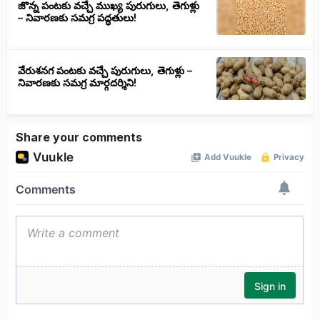
జొన్న పంటకు వచ్చే ముఖ్య పురుగులు, తెగుళ్లు
– నివారణకు సమగ్ర పద్ధతులు!
వేరుశనగ పంటకు వచ్చే పురుగులు, తెగుళ్లు –
నివారణకు సమగ్ర మార్గదర్శిని!
Share your comments