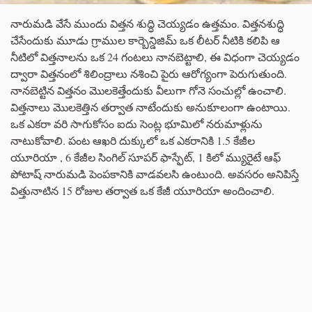
నారుమడి వేసే ముందు విత్తన శుద్ధి చెయ్యడం ఉత్తమం. విత్తనశుద్ధి
చేసేందుకు మూడు గ్రాముల కార్బెన్డిజిమ్ ఒక లీటర్ నీటికి కలిపి ఆ
నీటిలో విత్తనాలను ఒక 24 గంటలు నానబెట్టాలి, ఈ విధంగా చెయ్యడం
ద్వారా విత్తనంలో శిలింద్రాలు నశించి పైరు ఆరోగ్యంగా పెరుగుతుంది.
నానబెట్టిన విత్తనం మొలకెత్తేందుకు వీలుగా గోనె సంచుల్లో ఉంచాలి.
విత్తనాలు మొలకెత్తిన తర్వాత నాటేందుకు అనుకూలంగా ఉంటాయి.
ఒక ఎకరా వరి సాగుకోసం ఐదు సెంట్ల భూమిలో నరుమాళ్లును
నాటుకోవాలి. పంట ఆఖరి దుక్కులో ఒక ఎకరానికి 1.5 కేజీల
యూరియా , 6 కేజీల సింగిల్ సూపర్ ఫాస్ఫేట్, 1 కిలో మ్యురైటే ఆఫ్
పోటాష్ నారుమడి పెంపకానికి వాడవలసి ఉంటుంది. అవసరం అనిపిస్తే
విత్తునాటిన 15 రోజుల తర్వాత ఒక కేజీ యూరియా అందించాలి.