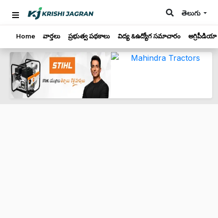
తెలుగు
Home
వార్తలు
ప్రభుత్వ పథకాలు
విద్య &ఉద్యోగ సమాచారం
అగ్రిపీడియా