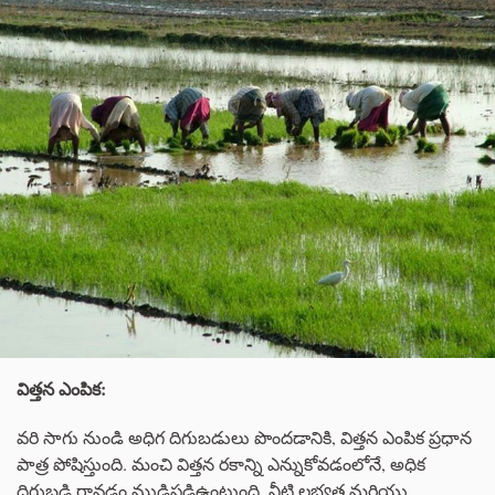
విత్తన ఎంపిక:
వరి సాగు నుండి అధిగ దిగుబడులు పొందడానికి, విత్తన ఎంపిక ప్రధాన
పాత్ర పోషిస్తుంది. మంచి విత్తన రకాన్ని ఎన్నుకోవడంలోనే, అధిక
దిగుబడి రావడం ముడిపడిఉంటుంది. నీటి లభ్యత మరియు