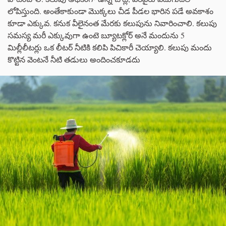
లోపిస్తుంది. అంతేకాకుండా మొక్కలు చీడ పీడల భారిన పడే అవకాశం
కూడా ఎక్కువ. కనుక వీలైనంత మేరకు కలుపును నివారించాలి. కలుపు
సమస్య మరీ ఎక్కువుగా ఉంటె బ్యూటక్లోర్ అనే మందును 5
మిల్లీలీటర్లు ఒక లీటర్ నీటికి కలిపి పిచికారీ చెయ్యాలి. కలుపు మందు
కొట్టిన వెంటనే నీటి తడులు అందించకూడదు