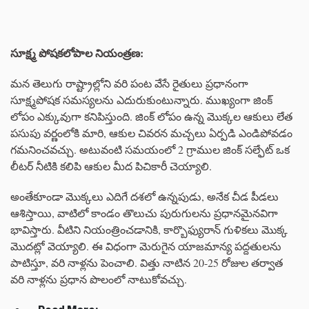
సూక్ష్మ పోషకలోపాల నియంత్రణ:
మన తెలుగు రాష్ట్రాల్లోని వరి పంట వేసే రైతులు ప్రధానంగా
సూక్ష్మపోషక సమస్యలను ఎదురుకుంటున్నారు. ముఖ్యంగా జింక్
లోపం ఎక్కువుగా కనిపిస్తుంది. జింక్ లోపం ఉన్న మొక్కల ఆకులు లేత
పసుపు వర్ణంలోకి మారి, ఆకుల చివరన మచ్చలు ఏర్పడి ఎండిపోవడం
గమనించవచ్చు. అటువంటి సమయంలో 2 గ్రాముల జింక్ సల్ఫేట్ ఒక
లీటర్ నీటికి కలిపి ఆకుల మీద పిచికారీ చెయ్యాలి.
అంతేకూండా మొక్కలు ఎదిగే దశలో ఉన్నపుడు, అనేక చీడ పీడలు
ఆశిస్తాయి, వాటిలో కాండం తొలుచు పురుగులను ప్రధానమైనవిగా
భావిస్తారు. వీటిని నియంత్రించడానికి, కార్బొఫ్యురాన్ గుళికలు మొక్క
మొదట్లో వెయ్యాలి. ఈ విధంగా మెరుగైన యాజమాన్య పద్దతులను
పాటిస్తూ, వరి నాళ్లను పెంచాలి. విత్తు నాటిన 20-25 రోజుల తర్వాత
వరి నాళ్లను ప్రధాన పొలంలో నాటుకోవచ్చు.