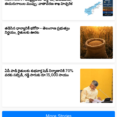
ఈదురుగాలుల ముప్పు: వాతావరణ శాఖ హెచ్చరిక
తడిసిన ధాన్యానికీ భరోసా – తెలంగాణ ప్రభుత్వం
నిర్ణయం, రైతులకు ఊరట
ఏపీ పాడి రైతులకు శుభవార్త షెడ్ నిర్మాణానికి 70%
వరకు సబ్సిడీ, గడ్డి సాగుకు రూ.15,000 సాయం
More Stories