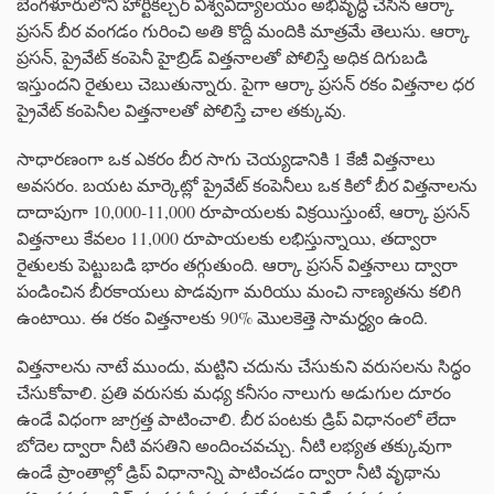
బెంగళూరులోని హార్టికల్చర్ విశ్వవిద్యాలయం అభివృద్ధి చేసిన ఆర్కా
ప్రసన్ బీర వంగడం గురించి అతి కొద్దీ మందికి మాత్రమే తెలుసు. ఆర్కా
ప్రసన్, ప్రైవేట్ కంపెనీ హైబ్రిడ్ విత్తనాలతో పోలిస్తే అధిక దిగుబడి
ఇస్తుందని రైతులు చెబుతున్నారు. పైగా ఆర్కా ప్రసన్ రకం విత్తనాల ధర
ప్రైవేట్ కంపెనీల విత్తనాలతో పోలిస్తే చాల తక్కువు.
సాధారణంగా ఒక ఎకరం బీర సాగు చెయ్యడానికి 1 కేజీ విత్తనాలు
అవసరం. బయట మార్కెట్లో ప్రైవేట్ కంపెనీలు ఒక కిలో బీర విత్తనాలను
దాదాపుగా 10,000-11,000 రూపాయలకు విక్రయిస్తుంటే, ఆర్కా ప్రసన్
విత్తనాలు కేవలం 11,000 రూపాయలకు లభిస్తున్నాయి, తద్వారా
రైతులకు పెట్టుబడి భారం తగ్గుతుంది. ఆర్కా ప్రసన్ విత్తనాలు ద్వారా
పండించిన బీరకాయలు పొడవుగా మరియు మంచి నాణ్యతను కలిగి
ఉంటాయి. ఈ రకం విత్తనాలకు 90% మొలకెత్తె సామర్ధ్యం ఉంది.
విత్తనాలను నాటే ముందు, మట్టిని చదును చేసుకుని వరుసలను సిద్ధం
చేసుకోవాలి. ప్రతి వరుసకు మధ్య కనీసం నాలుగు అడుగుల దూరం
ఉండే విధంగా జాగ్రత్త పాటించాలి. బీర పంటకు డ్రిప్ విధానంలో లేదా
బోదెల ద్వారా నీటి వసతిని అందించవచ్చు. నీటి లభ్యత తక్కువుగా
ఉండే ప్రాంతాల్లో డ్రిప్ విధానాన్ని పాటించడం ద్వారా నీటి వృథాను