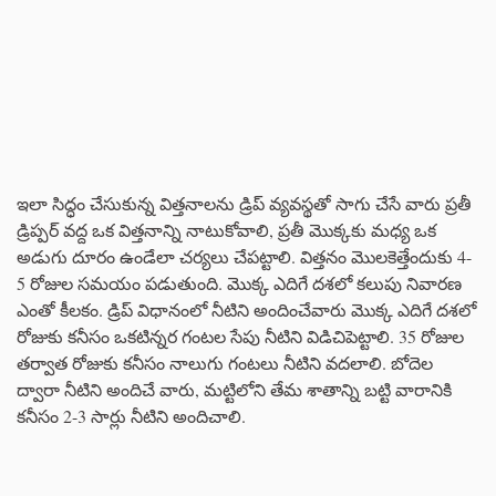
ఇలా సిద్ధం చేసుకున్న విత్తనాలను డ్రిప్ వ్యవస్థతో సాగు చేసే వారు ప్రతీ
డ్రిప్పర్ వద్ద ఒక విత్తనాన్ని నాటుకోవాలి, ప్రతీ మొక్కకు మధ్య ఒక
అడుగు దూరం ఉండేలా చర్యలు చేపట్టాలి. విత్తనం మొలకెత్తేందుకు 4-
5 రోజుల సమయం పడుతుంది. మొక్క ఎదిగే దశలో కలుపు నివారణ
ఎంతో కీలకం. డ్రిప్ విధానంలో నీటిని అందించేవారు మొక్క ఎదిగే దశలో
రోజుకు కనీసం ఒకటిన్నర గంటల సేపు నీటిని విడిచిపెట్టాలి. 35 రోజుల
తర్వాత రోజుకు కనీసం నాలుగు గంటలు నీటిని వదలాలి. బోదెల
ద్వారా నీటిని అందిచే వారు, మట్టిలోని తేమ శాతాన్ని బట్టి వారానికి
కనీసం 2-3 సార్లు నీటిని అందిచాలి.