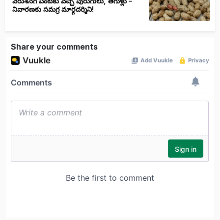
వేరుశనగ పంటకు వచ్చే పురుగులు, తెగుళ్లు –
నివారణకు సమగ్ర మార్గదర్శిని!
Share your comments