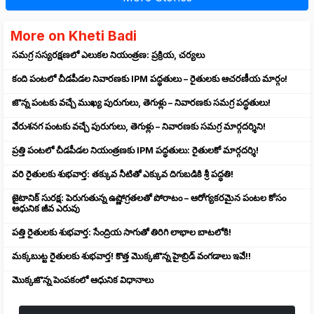
More on Kheti Badi
సమగ్ర సస్యరక్షణలో ఎలుకల నియంత్రణ: ప్రక్రియ, చర్యలు
కంది పంటలో చీడపీడల నివారణకు IPM పద్ధతులు – రైతులకు ఆచరణీయ మార్గం!
జొన్న పంటకు వచ్చే ముఖ్య పురుగులు, తెగుళ్లు – నివారణకు సమగ్ర పద్ధతులు!
వేరుశనగ పంటకు వచ్చే పురుగులు, తెగుళ్లు – నివారణకు సమగ్ర మార్గదర్శిని!
ప్రత్తి పంటలో చీడపీడల నియంత్రణకు IPM పద్ధతులు: రైతులకో మార్గదర్శి!
వరి రైతులకు శుభవార్త: తక్కువ నీటితో ఎక్కువ దిగుబడికి శ్రీ పద్ధతి!
జైటానిక్ సురక్ష: పెరుగుతున్న ఉష్ణోగ్రతలతో పోరాటం – ఆరోగ్యకరమైన పంటల కోసం
ఆధునిక జీవ ఎరువు
పత్తి రైతులకు శుభవార్త: సేంద్రియ సాగుతో తిరిగి లాభాల బాటలోకి!
మక్కబుట్ట రైతులకు శుభవార్త! కొత్త మొక్కజొన్న హైబ్రిడ్ వంగడాలు ఇవే!!
మొక్కజొన్న పెంపకంలో ఆధునిక విధానాలు