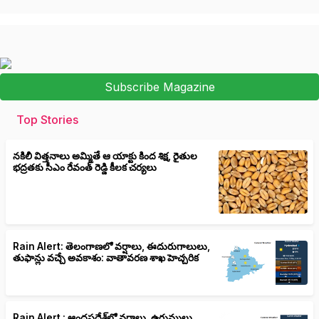
Subscribe Magazine
Top Stories
నకిలీ విత్తనాలు అమ్మితే ఆ యాక్టు కింద శిక్ష, రైతుల
భద్రతకు సీఎం రేవంత్ రెడ్డి కీలక చర్యలు
Rain Alert: తెలంగాణలో వర్షాలు, ఈదురుగాలులు,
తుఫాన్లు వచ్చే అవకాశం: వాతావరణ శాఖ హెచ్చరిక
Rain Alert : ఆంధ్రప్రదేశ్‌లో వర్షాలు, ఉరుములు,