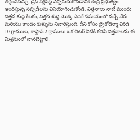
తగ్గించవచ్చు. డ్రిప్ వ్యవస్థ ఏర్పరుచుకోవడానికి కేంద్ర ప్రభుత్వం
అందిస్తున్న సబ్సిడీలను వినియోగించుకోండి. విత్తనాలు నాటే ముందు
విత్తన శుద్ధి కీలకం, విత్తన శుద్ధి మొక్క ఎదిగే సమయంలో వచ్చే వేరు
మరియు కాండం కుళ్ళును నివారిస్తుంది. దీని కోసం ట్రైకోడెర్మా విరిడి
10 గ్రాములు, కాప్టాన్ 2 గ్రాములు ఒక లీటర్ నీటికి కలిపి విత్తనాలను ఈ
మిశ్రమంలో నానబెట్టాలి.