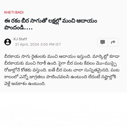
KHETI BADI
ఈ రకం బీర సాగుతో లక్షల్లో మంచి ఆదాయం
పొందండి....
KJ Staff
21 April, 2024 3:00 PM IST
బీరకాయ సాగు రైతులకు మంచి ఆదాయం ఇస్తుంది. మార్కెట్లో కూడా
బీరకాయకు మంచి గిరాకీ ఉంది. పైగా బీర పంట కేవలం మొ=ముప్పై
రోజుల్లోనే కోతకు వస్తుంది. ఐతే బీర పంట చాలా సున్నితమైనది, పంట
కాలంలో ఎన్నో జాగ్రతలు పాటించవలసి ఉంటుంది లేదంటే నష్టాల్లోకి
వెళ్లే అవకాశం ఉంటుంది.