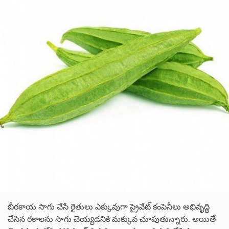
బీరకాయ సాగు చేసే రైతులు ఎక్కువుగా ప్రైవేట్ కంపెనీలు అభివృద్ధి
చేసిన రకాలను సాగు చెయ్యడనికి మక్కువ చూపుతున్నారు. అయితే