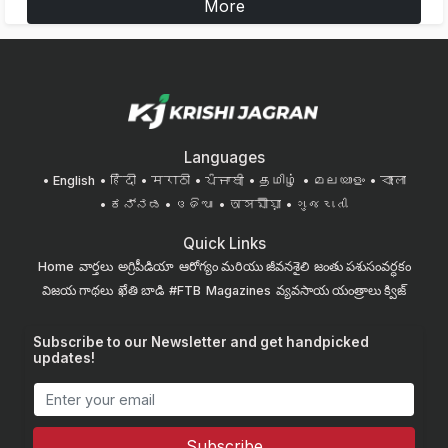
More
Languages
English
हिंदी
मराठी
ਪੰਜਾਬੀ
தமிழ்
മലയാളം
বাংলা
ಕನ್ನಡ
ଓଡିଆ
অসমীয়া
ગુજરાતી
Quick Links
Home
వార్తలు
అగ్రిపీడియా
ఆరోగ్యం మరియు జీవనశైలి
జంతు పశుసంవర్ధకం
విజయ గాథలు
ఖేతి బాడి
#FTB
Magazines
వ్యవసాయ యంత్రాలు
క్విజ్
Subscribe to our Newsletter and get handpicked
updates!
Subscribe