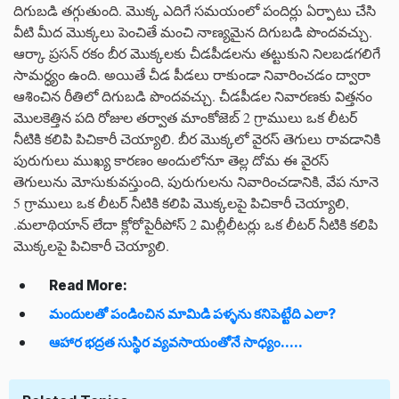
దిగుబడి తగ్గుతుంది. మొక్క ఎదిగే సమయంలో పందిర్లు ఏర్పాటు చేసి
వీటి మీద మొక్కలు పెంచితే మంచి నాణ్యమైన దిగుబడి పొందవచ్చు.
ఆర్కా ప్రసన్ రకం బీర మొక్కలకు చీడపీడలను తట్టుకుని నిలబడగలిగే
సామర్ధ్యం ఉంది. అయితే చీడ పీడలు రాకుండా నివారించడం ద్వారా
ఆశించిన రీతిలో దిగుబడి పొందవచ్చు. చీడపీడల నివారణకు విత్తనం
మొలకెత్తిన పది రోజుల తర్వాత మాంకోజెబ్ 2 గ్రాములు ఒక లీటర్
నీటికి కలిపి పిచికారీ చెయ్యాలి. బీర మొక్కలో వైరస్ తెగులు రావడానికి
పురుగులు ముఖ్య కారణం అందులోనూ తెల్ల దోమ ఈ వైరస్
తెగులును మోసుకువస్తుంది, పురుగులను నివారించడానికి, వేప నూనె
5 గ్రాములు ఒక లీటర్ నీటికి కలిపి మొక్కలపై పిచికారీ చెయ్యాలి,
.మలాథియాన్ లేదా క్లోరోపైరీపోస్ 2 మిల్లీలీటర్లు ఒక లీటర్ నీటికి కలిపి
మొక్కలపై పిచికారీ చెయ్యాలి.
Read More:
మందులతో పండించిన మామిడి పళ్ళను కనిపెట్టేది ఎలా?
ఆహార భద్రత సుస్థిర వ్యవసాయంతోనే సాధ్యం.....