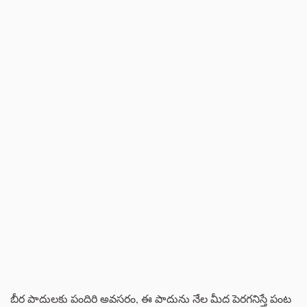
బీర పాదులకు పందిరి అవసరం, ఈ పాదును నేల మీద పెరగనిస్తే పంట