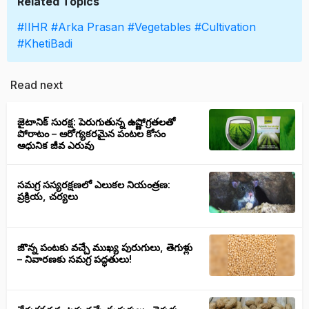
Related Topics
#IIHR
#Arka Prasan
#Vegetables
#Cultivation
#KhetiBadi
Read next
జైటానిక్ సురక్ష: పెరుగుతున్న ఉష్ణోగ్రతలతో
పోరాటం – ఆరోగ్యకరమైన పంటల కోసం
ఆధునిక జీవ ఎరువు
సమగ్ర సస్యరక్షణలో ఎలుకల నియంత్రణ:
ప్రక్రియ, చర్యలు
జొన్న పంటకు వచ్చే ముఖ్య పురుగులు, తెగుళ్లు
– నివారణకు సమగ్ర పద్ధతులు!