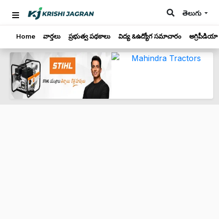
తెలుగు
Home
వార్తలు
ప్రభుత్వ పథకాలు
విద్య &ఉద్యోగ సమాచారం
అగ్రిపీడియా