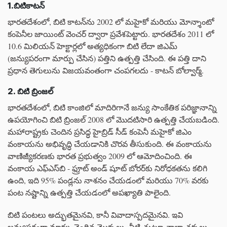
1.బిటికాటన్
భారతదేశంలో, బిటి కాటన్‌ను 2002 లో మహైకో మరియు మోన్శాంటో
కంపెనీల జాయింట్ వెంచర్ ద్వారా ప్రవేశపెట్టారు. భారతదేశం 2011 లో
10.6 మిలియన్ హెక్టార్లలో అత్యధికంగా బిటి లేదా జిఎమ్
(జన్యుపరంగా మార్పు చేసిన) పత్తిని ఉత్పత్తి చేసింది. ఈ పత్తి దాని
ప్రధాన తెగులును విజయవంతంగా చంపగలదు - కాటన్ బోల్వార్మ్.
2. బిటి బ్రింజల్
భారతదేశంలో, బిటి కాంజిలో మాదిరిగానే జన్యు సాంకేతిక పరిజ్ఞానాన్ని
ఉపయోగించి బిటి బ్రింజల్ 2008 లో మొదటిసారి ఉత్పత్తి చేయబడింది.
మహారాష్ట్రకు చెందిన ప్రసిద్ధ హైబ్రిడ్ సీడ్ కంపెనీ మహైకో జిఎం
వంకాయను అభివృద్ధి చేయడానికి చొరవ తీసుకుంది. ఈ వంకాయను
వాణిజ్యీకరణకు భారత ప్రభుత్వం 2009 లో ఆమోదించింది. ఈ
వంకాయ ఎఫ్‌ఎస్‌బి - ఫ్రూట్ అండ్ షూట్ బోరర్‌కు నిరోధకతను కలిగి
ఉంది, ఇది 95% పండ్లను నాశనం చేయడంలో మరియు 70% వరకు
పంట నష్టాన్ని ఉత్పత్తి చేయడంలో అపఖ్యాతి పాలైంది.
బిటి పంటలు అద్భుతమైనవి, కానీ వివాదాస్పదమైనవి. ఇవి
జన్యుపరంగా మార్పు చెందిన మొక్కలు, వీటి చుట్టూ చాలా చర్చలు