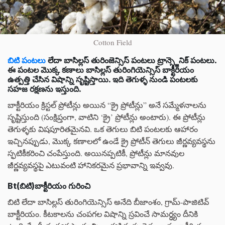
Cotton Field
బిటి పంటలు
లేదా బాసిల్లస్ తురింజెన్సిస్ పంటలు ట్రాన్స్జెనిక్ పంటలు.
ఈ పంటల మొక్క కణాలు బాసిల్లస్ తురింగియెన్సిస్ బాక్టీరియం
ఉత్పత్తి చేసిన విషాన్ని సృష్టిస్తాయి. ఇది తెగుళ్ళ నుండి పంటలకు
సహజ రక్షణను ఇస్తుంది.
బాక్టీరియం క్రిస్టల్ ప్రోటీన్లు అయిన “క్రై ప్రోటీన్లు” అనే సమ్మేళనాలను
సృష్టిస్తుంది (సంక్షిప్తంగా, వాటిని ‘క్రై’ ప్రోటీన్లు అంటారు). ఈ ప్రోటీన్లు
తెగుళ్ళకు విషపూరితమైనవి. ఒక తెగులు బిటి పంటలకు ఆహారం
ఇచ్చినప్పుడు, మొక్క కణాలలో ఉండే క్రై ప్రోటీన్ తెగులు జీర్ణవ్యవస్థను
స్ఫటికీకరించి చంపేస్తుంది. అయినప్పటికీ, ప్రోటీన్లు మానవుల
జీర్ణవ్యవస్థపై ఎటువంటి హానికరమైన ప్రభావాన్ని ఇవ్వవు.
Bt(బిటి)బాక్టీరియం గురించి
బిటి లేదా బాసిల్లస్ తురింగియెన్సిస్ అనేది బీజాంశం, గ్రామ్-పాజిటివ్
బాక్టీరియం. కీటకాలను చంపగల విషాన్ని స్రవించే సామర్ధ్యం దీనికి