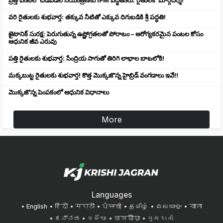
ప్రత్తి పంటలో చీడపీడల నియంత్రణకు IPM పద్ధతులు: రైతులకో మార్గదర్శి!
వరి రైతులకు శుభవార్త: తక్కువ నీటితో ఎక్కువ దిగుబడికి శ్రీ పద్ధతి!
జైటానిక్ సురక్ష: పెరుగుతున్న ఉష్ణోగ్రతలతో పోరాటం – ఆరోగ్యకరమైన పంటల కోసం
ఆధునిక జీవ ఎరువు
పత్తి రైతులకు శుభవార్త: సేంద్రియ సాగుతో తిరిగి లాభాల బాటలోకి!
మక్కబుట్ట రైతులకు శుభవార్త! కొత్త మొక్కజొన్న హైబ్రిడ్ వంగడాలు ఇవే!!
మొక్కజొన్న పెంపకంలో ఆధునిక విధానాలు
More
Languages
English
हिंदी
मराठी
ਪੰਜਾਬੀ
தமிழ்
മലയാളം
বাংলা
ಕನ್ನಡ
ଓଡିଆ
অসমীয়া
ગુજરાતી