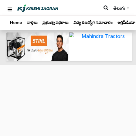
తెలుగు
Home
వార్తలు
ప్రభుత్వ పథకాలు
విద్య &ఉద్యోగ సమాచారం
అగ్రిపీడియా