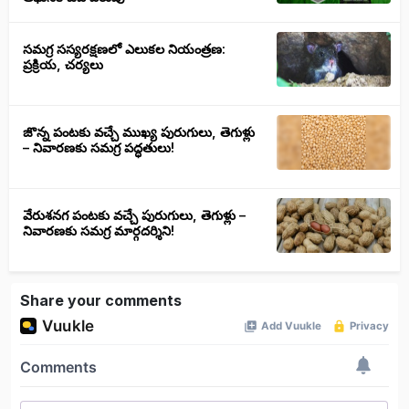
సమగ్ర సస్యరక్షణలో ఎలుకల నియంత్రణ:
ప్రక్రియ, చర్యలు
జొన్న పంటకు వచ్చే ముఖ్య పురుగులు, తెగుళ్లు
– నివారణకు సమగ్ర పద్ధతులు!
వేరుశనగ పంటకు వచ్చే పురుగులు, తెగుళ్లు –
నివారణకు సమగ్ర మార్గదర్శిని!
Share your comments