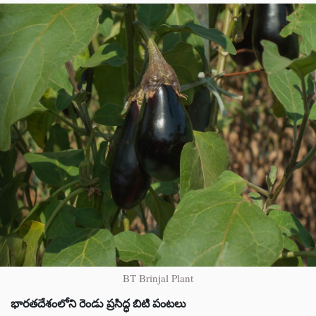
BT Brinjal Plant
భారతదేశంలోని రెండు ప్రసిద్ధ బిటి పంటలు