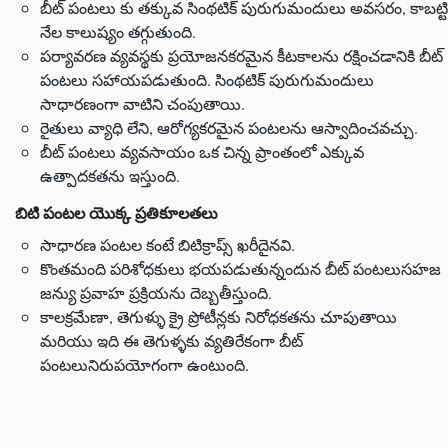
బీట్ పంటలు కు తక్కువ సింథటిక్ పురుగుమందులు అవసరం, కాబట్టి
నేల కాలుష్యం తగ్గుతుంది.
పర్యావరణ వ్యవస్థకు ప్రయోజనకరమైన కీటకాలను రక్షించడానికి బీట్
పంటలు సహాయపడుతుంది. సింథటిక్ పురుగుమందులు
సాధారణంగా వాటిని చంపుతాయి.
రైతులు వ్యాధి లేని, ఆరోగ్యకరమైన పంటలను ఆస్వాదించవచ్చు.
బీట్ పంటలు వ్యవసాయం ఒక చిన్న ప్రాంతంలో ఎక్కువ
ఉత్పాదకతను ఇస్తుంది.
బిటి పంటల యొక్క ప్రతికూలతలు
సాధారణ పంటల కంటే బిటిక్రాప్స్ ఖరీదైనవి.
కొంతమంది పరిశోధకులు భయపడుతున్నందున బీట్ పంటలుసహజ
జన్యు ప్రవాహ ప్రక్రియను దెబ్బతీస్తుంది.
కాలక్రమేణా, తెగుళ్ళు క్రై ప్రోటీన్లకు నిరోధకతను చూపుతాయి
మరియు ఇది ఈ తెగుళ్ళకు వ్యతిరేకంగా బీట్
పంటలునిరుపయోగంగా ఉంటుంది.