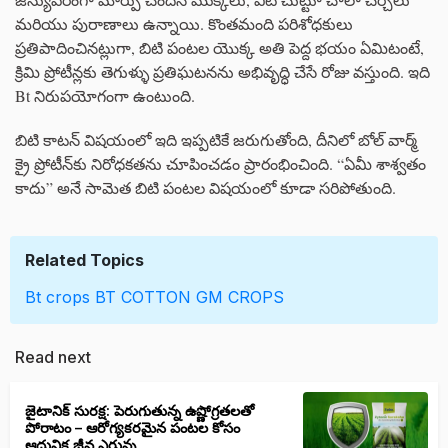
మరియు పురాణాలు ఉన్నాయి. కొంతమంది పరిశోధకులు
ప్రతిపాదించినట్లుగా, బిటి పంటల యొక్క అతి పెద్ద భయం ఏమిటంటే,
క్రిమి ప్రోటీన్లకు తెగుళ్ళు ప్రతిఘటనను అభివృద్ధి చేసే రోజు వస్తుంది. ఇది
Bt నిరుపయోగంగా ఉంటుంది.
బిటి కాటన్ విషయంలో ఇది ఇప్పటికే జరుగుతోంది, దీనిలో బోల్ వార్మ్
క్రై ప్రోటీన్‌కు నిరోధకతను చూపించడం ప్రారంభించింది. “ఏమీ శాశ్వతం
కాదు” అనే సామెత బిటి పంటల విషయంలో కూడా సరిపోతుంది.
Related Topics
Bt crops
BT COTTON
GM CROPS
Read next
జైటానిక్ సురక్ష: పెరుగుతున్న ఉష్ణోగ్రతలతో
పోరాటం – ఆరోగ్యకరమైన పంటల కోసం
ఆధునిక జీవ ఎరువు