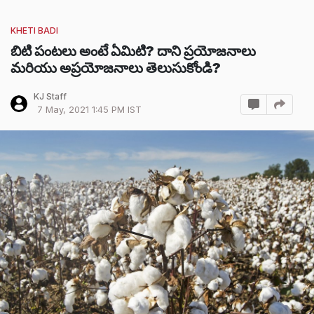
KHETI BADI
బిటి పంటలు అంటే ఏమిటి? దాని ప్రయోజనాలు
మరియు అప్రయోజనాలు తెలుసుకోండి?
KJ Staff
7 May, 2021 1:45 PM IST