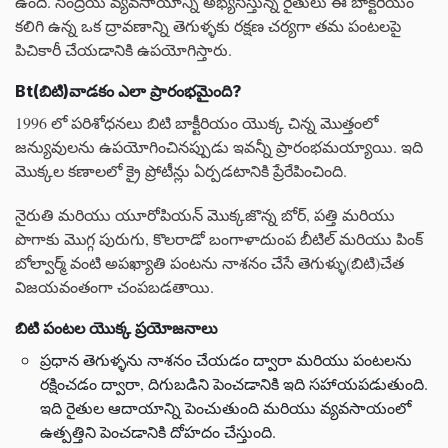
ఉంది. సేంద్రీయ వ్యవసాయాన్ని అభ్యసిస్తున్న రైతులు ఈ బాక్టీరియం
కలిగి ఉన్న ఒక ద్రావణాన్ని తెగుళ్ళకు రక్షణ చర్యగా తమ పంటలపై
పిచికారీ చేయడానికి ఉపయోగిస్తారు.
Bt(బిటి)వాడకం ఎలా ప్రారంభమైంది?
1996 లో పరిశోధనలు బిటి బాక్టీరియం యొక్క చిన్న మొత్తంలో
జన్యువులను ఉపయోగించినప్పుడు ఇవన్నీ ప్రారంభమయ్యాయి. ఇది
మొక్కల కణాలలో క్రై ప్రోటీన్లు ఏర్పడటానికి ప్రేరేపించింది.
నైరుతి మరియు యూరోపియన్ మొక్కజొన్న బోర్, పత్తి మరియు
పొగాకు మొగ్గ పురుగు, కొలరాడో బంగాళాదుంప బీటిల్ మరియు పింక్
బోల్వార్మ్ వంటి అపఖ్యాతి పంటను నాశనం చేసే తెగుళ్ళు(బిటి)చేత
విజయవంతంగా చంపబడతాయి.
బిటి పంటల యొక్క ప్రయోజనాలు
ప్రధాన తెగుళ్ళను నాశనం చేయడం ద్వారా మరియు పంటలను
రక్షించడం ద్వారా, దిగుబడిని పెంచడానికి ఇది సహాయపడుతుంది.
ఇది రైతుల ఆదాయాన్ని పెంచుతుంది మరియు వ్యవసాయంలో
ఉత్పత్తిని పెంచడానికి దోహదం చేస్తుంది.