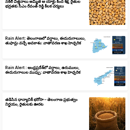
నకిలీ విత్తనాలు అమ్మితే ఆ యాక్టు కింద శిక్ష, రైతుల
భద్రతకు సీఎం రేవంత్ రెడ్డి కీలక చర్యలు
Rain Alert: తెలంగాణలో వర్షాలు, ఈదురుగాలులు,
తుఫాన్లు వచ్చే అవకాశం: వాతావరణ శాఖ హెచ్చరిక
Rain Alert : ఆంధ్రప్రదేశ్‌లో వర్షాలు, ఉరుములు,
ఈదురుగాలుల ముప్పు: వాతావరణ శాఖ హెచ్చరిక
తడిసిన ధాన్యానికీ భరోసా – తెలంగాణ ప్రభుత్వం
నిర్ణయం, రైతులకు ఊరట