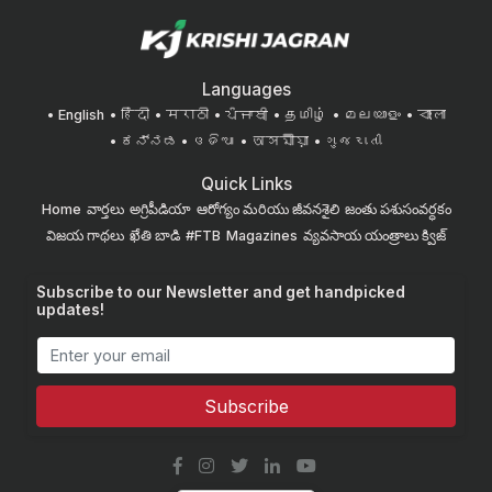
Languages
English
हिंदी
मराठी
ਪੰਜਾਬੀ
தமிழ்
മലയാളം
বাংলা
ಕನ್ನಡ
ଓଡିଆ
অসমীয়া
ગુજરાતી
Quick Links
Home
వార్తలు
అగ్రిపీడియా
ఆరోగ్యం మరియు జీవనశైలి
జంతు పశుసంవర్ధకం
విజయ గాథలు
ఖేతి బాడి
#FTB
Magazines
వ్యవసాయ యంత్రాలు
క్విజ్
Subscribe to our Newsletter and get handpicked
updates!
Subscribe