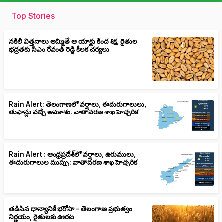
Top Stories
నకిలీ విత్తనాలు అమ్మితే ఆ యాక్టు కింద శిక్ష, రైతుల
భద్రతకు సీఎం రేవంత్ రెడ్డి కీలక చర్యలు
Rain Alert: తెలంగాణలో వర్షాలు, ఈదురుగాలులు,
తుఫాన్లు వచ్చే అవకాశం: వాతావరణ శాఖ హెచ్చరిక
Rain Alert : ఆంధ్రప్రదేశ్‌లో వర్షాలు, ఉరుములు,
ఈదురుగాలుల ముప్పు: వాతావరణ శాఖ హెచ్చరిక
తడిసిన ధాన్యానికీ భరోసా – తెలంగాణ ప్రభుత్వం
నిర్ణయం, రైతులకు ఊరట