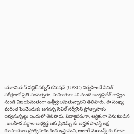
యూనియన్ పబ్లిక్ సర్వీస్ కమిషన్ (UPSC) నిర్వహించే సివిల్
పరీక్షలలో ప్రతి సంవత్సరం, సుమారుగా 40 మంది ఆంధ్రప్రదేశ్ రాష్ట్రం
నుండి విజయవంతంగా ఉత్తీర్ణులవుతున్నారని తెలిపారు. ఈ సంఖ్య
మరింత పెంచేందుకు జగనన్న సివిల్ సర్వీసెస్ ప్రోత్సాహకం
ఇవ్వనున్నట్లు ఇందులో తెలిపారు. విద్యాపరంగా, ఆర్ధికంగా వెనుకబడిన
, బలహీన వర్గాల అభ్యర్ధులకు ప్రిలిమ్స్ కు అర్హత సాధిస్తే లక్ష
రూపాయలు ప్రోత్సహకం కింద ఇస్తామని, అలాగే మెయిన్స్ కు కూడా