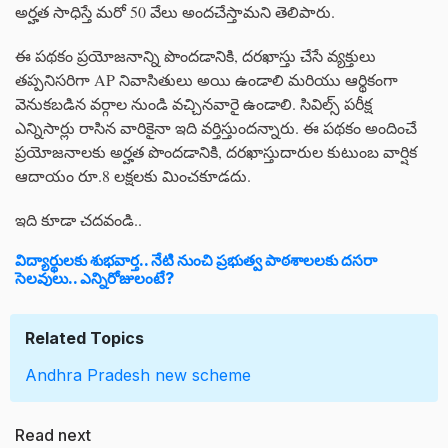
అర్హత సాధిస్తే మరో 50 వేలు అందచేస్తామని తెలిపారు.
ఈ పథకం ప్రయోజనాన్ని పొందడానికి, దరఖాస్తు చేసే వ్యక్తులు
తప్పనిసరిగా AP నివాసితులు అయి ఉండాలి మరియు ఆర్థికంగా
వెనుకబడిన వర్గాల నుండి వచ్చినవారై ఉండాలి. సివిల్స్ పరీక్ష
ఎన్నిసార్లు రాసిన వారికైనా ఇది వర్తిస్తుందన్నారు. ఈ పథకం అందించే
ప్రయోజనాలకు అర్హత పొందడానికి, దరఖాస్తుదారుల కుటుంబ వార్షిక
ఆదాయం రూ.8 లక్షలకు మించకూడదు.
ఇది కూడా చదవండి..
విద్యార్థులకు శుభవార్త.. నేటి నుంచి ప్రభుత్వ పాఠశాలలకు దసరా
సెలవులు.. ఎన్నిరోజులంటే?
Related Topics
Andhra Pradesh
new scheme
Read next