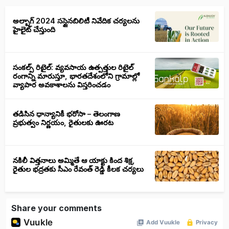
అల్బాగ్ 2024 సస్టైనబిలిటీ నివేదిక చర్యలను
హైలైట్ చేస్తుంది
సంకల్ప్ రిటైల్: వ్యవసాయ ఉత్పత్తుల రిటైల్
రంగాన్ని మారుస్తూ, భారతదేశంలోని గ్రామాల్లో
వ్యాపార అవకాశాలను విస్తరించడం
తడిసిన ధాన్యానికీ భరోసా – తెలంగాణ
ప్రభుత్వం నిర్ణయం, రైతులకు ఊరట
నకిలీ విత్తనాలు అమ్మితే ఆ యాక్టు కింద శిక్ష,
రైతుల భద్రతకు సీఎం రేవంత్ రెడ్డి కీలక చర్యలు
Share your comments