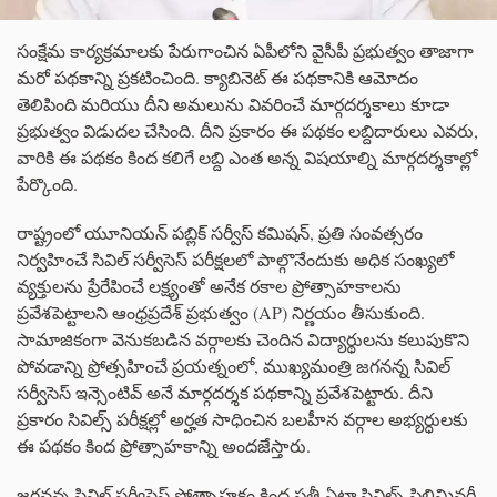
సంక్షేమ కార్యక్రమాలకు పేరుగాంచిన ఏపీలోని వైసీపీ ప్రభుత్వం తాజాగా
మరో పథకాన్ని ప్రకటించింది. క్యాబినెట్ ఈ పథకానికి ఆమోదం
తెలిపింది మరియు దీని అమలును వివరించే మార్గదర్శకాలు కూడా
ప్రభుత్వం విడుదల చేసింది. దీని ప్రకారం ఈ పథకం లబ్దిదారులు ఎవరు,
వారికి ఈ పథకం కింద కలిగే లబ్ది ఎంత అన్న విషయాల్ని మార్గదర్శకాల్లో
పేర్కొంది.
రాష్ట్రంలో యూనియన్ పబ్లిక్ సర్వీస్ కమిషన్, ప్రతి సంవత్సరం
నిర్వహించే సివిల్ సర్వీసెస్ పరీక్షలలో పాల్గొనేందుకు అధిక సంఖ్యలో
వ్యక్తులను ప్రేరేపించే లక్ష్యంతో అనేక రకాల ప్రోత్సాహకాలను
ప్రవేశపెట్టాలని ఆంధ్రప్రదేశ్ ప్రభుత్వం (AP) నిర్ణయం తీసుకుంది.
సామాజికంగా వెనుకబడిన వర్గాలకు చెందిన విద్యార్థులను కలుపుకొని
పోవడాన్ని ప్రోత్సహించే ప్రయత్నంలో, ముఖ్యమంత్రి జగనన్న సివిల్
సర్వీసెస్ ఇన్సెంటివ్ అనే మార్గదర్శక పథకాన్ని ప్రవేశపెట్టారు. దీని
ప్రకారం సివిల్స్ పరీక్షల్లో అర్హత సాధించిన బలహీన వర్గాల అభ్యర్ధులకు
ఈ పథకం కింద ప్రోత్సాహకాన్ని అందజేస్తారు.
జగనన్న సివిల్ సర్వీసెస్ ప్రోత్సాహకం కింద ప్రతీ ఏటా సివిల్స్ ప్రిలిమినరీ