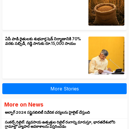
ఏపీ పాడి రైతులకు శుభవార్త షెడ్ నిర్మాణానికి 70%
వరకు సబ్సిడీ, గడ్డి సాగుకు రూ.15,000 సాయం
More Stories
More on News
అల్బాగ్ 2024 సస్టైనబిలిటీ నివేదిక చర్యలను హైలైట్ చేస్తుంది
సంకల్ప్ రిటైల్: వ్యవసాయ ఉత్పత్తుల రిటైల్ రంగాన్ని మారుస్తూ, భారతదేశంలోని
గ్రామాల్లో వ్యాపార అవకాశాలను విస్తరించడం