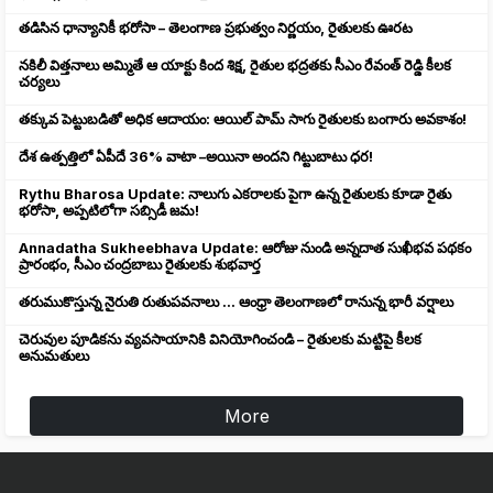
తడిసిన ధాన్యానికీ భరోసా – తెలంగాణ ప్రభుత్వం నిర్ణయం, రైతులకు ఊరట
నకిలీ విత్తనాలు అమ్మితే ఆ యాక్టు కింద శిక్ష, రైతుల భద్రతకు సీఎం రేవంత్ రెడ్డి కీలక
చర్యలు
తక్కువ పెట్టుబడితో అధిక ఆదాయం: ఆయిల్ పామ్ సాగు రైతులకు బంగారు అవకాశం!
దేశ ఉత్పత్తిలో ఏపీదే 36% వాటా –అయినా అందని గిట్టుబాటు ధర!
Rythu Bharosa Update: నాలుగు ఎకరాలకు పైగా ఉన్న రైతులకు కూడా రైతు
భరోసా, అప్పటిలోగా సబ్సిడీ జమ!
Annadatha Sukheebhava Update: ఆరోజు నుండి అన్నదాత సుఖీభవ పథకం
ప్రారంభం, సీఎం చంద్రబాబు రైతులకు శుభవార్త
తరుముకొస్తున్న నైరుతి రుతుపవనాలు ... ఆంధ్రా తెలంగాణలో రానున్న భారీ వర్షాలు
చెరువుల పూడికను వ్యవసాయానికి వినియోగించండి – రైతులకు మట్టిపై కీలక
అనుమతులు
More