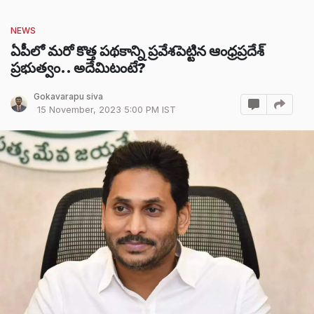
NEWS
ఏపీలో మరో కొత్త పథకాన్ని ప్రవేశపెట్టిన ఆంధ్రప్రదేశ్
ప్రభుత్వం.. అదేమిటంటే?
Gokavarapu siva
15 November, 2023 5:00 PM IST