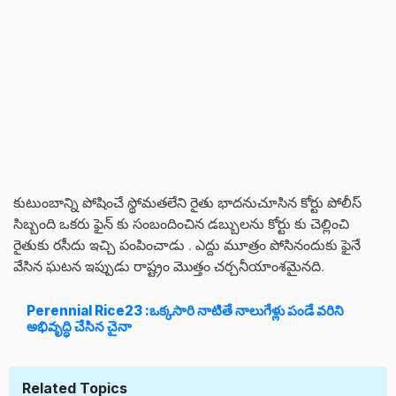
కుటుంబాన్ని పోషించే స్థోమతలేని రైతు భాదనుచూసిన కోర్టు పోలీస్
సిబ్బంది ఒకరు ఫైన్ కు సంబందించిన డబ్బులను కోర్టు కు చెల్లించి
రైతుకు రసీదు ఇచ్చి పంపించాడు . ఎద్దు మూత్రం పోసినందుకు ఫైనే
వేసిన ఘటన ఇప్పుడు రాష్ట్రం మొత్తం చర్చనీయాంశమైనది.
Perennial Rice23 :ఒక్కసారి నాటితే నాలుగేళ్లు పండే వరిని
అభివృద్ధి చేసిన చైనా
Related Topics