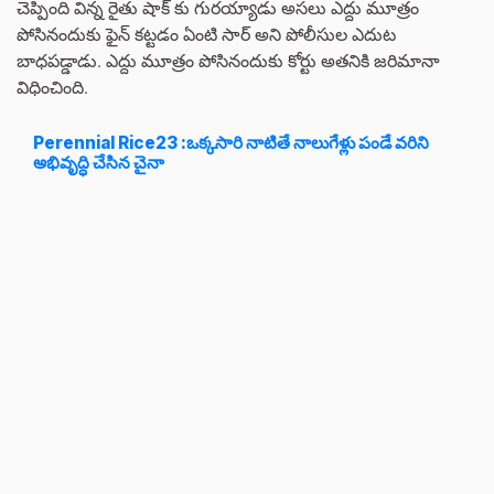
చెప్పింది విన్న రైతు షాక్ కు గురయ్యాడు అసలు ఎద్దు మూత్రం
పోసినందుకు ఫైన్ కట్టడం ఏంటి సార్ అని పోలీసుల ఎదుట
బాధపడ్డాడు. ఎద్దు మూత్రం పోసినందుకు కోర్టు అతనికి జరిమానా
విధించింది.
Perennial Rice23 :ఒక్కసారి నాటితే నాలుగేళ్లు పండే వరిని
అభివృద్ధి చేసిన చైనా