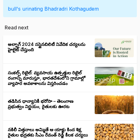
bull's urinating
Bhadradri Kothagudem
Read next
అల్బాగ్ 2024 సస్టైనబిలిటీ నివేదిక చర్యలను
హైలైట్ చేస్తుంది
సంకల్ప్ రిటైల్: వ్యవసాయ ఉత్పత్తుల రిటైల్
రంగాన్ని మారుస్తూ, భారతదేశంలోని గ్రామాల్లో
వ్యాపార అవకాశాలను విస్తరించడం
తడిసిన ధాన్యానికీ భరోసా – తెలంగాణ
ప్రభుత్వం నిర్ణయం, రైతులకు ఊరట
నకిలీ విత్తనాలు అమ్మితే ఆ యాక్టు కింద శిక్ష,
రైతుల భద్రతకు సీఎం రేవంత్ రెడ్డి కీలక చర్యలు