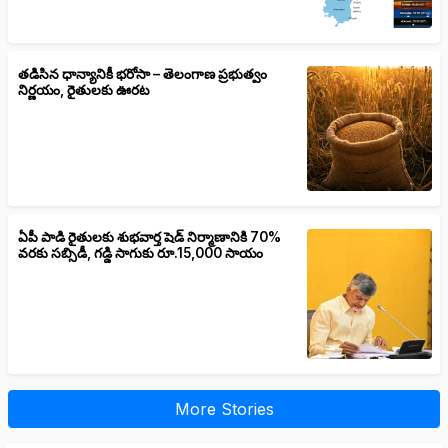
తడిసిన ధాన్యానికీ భరోసా – తెలంగాణ ప్రభుత్వం
నిర్ణయం, రైతులకు ఊరట
ఏపీ పాడి రైతులకు శుభవార్త షెడ్ నిర్మాణానికి 70%
వరకు సబ్సిడీ, గడ్డి సాగుకు రూ.15,000 సాయం
More Stories