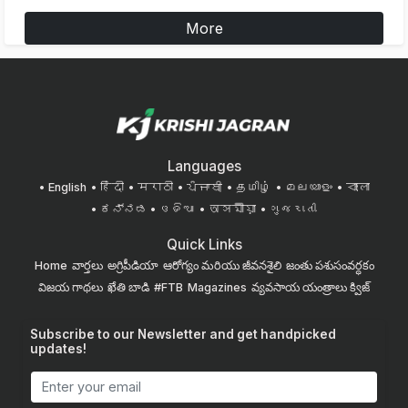
More
Languages
English
हिंदी
मराठी
ਪੰਜਾਬੀ
தமிழ்
മലയാളം
বাংলা
ಕನ್ನಡ
ଓଡିଆ
অসমীয়া
ગુજરાતી
Quick Links
Home
వార్తలు
అగ్రిపీడియా
ఆరోగ్యం మరియు జీవనశైలి
జంతు పశుసంవర్ధకం
విజయ గాథలు
ఖేతి బాడి
#FTB
Magazines
వ్యవసాయ యంత్రాలు
క్విజ్
Subscribe to our Newsletter and get handpicked
updates!