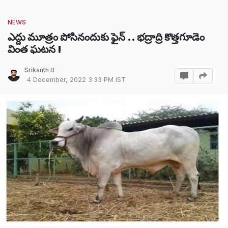
NEWS
ఎద్దు మూత్రం పోసినందుకు ఫైన్ .. భద్రాద్రి కొత్తగూడెం
వింత ఘటన !
Srikanth B
4 December, 2022 3:33 PM IST