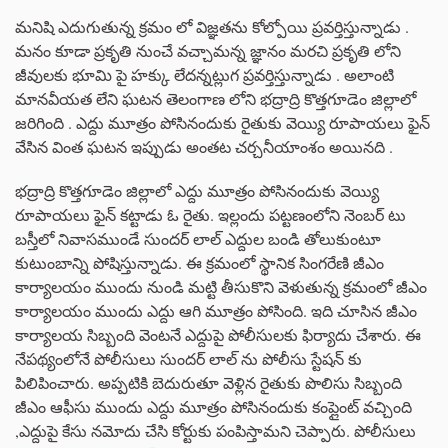
మనిషి ఎదుగుతున్న క్రమం లో విజ్ఞతను కోల్పోయి ప్రవర్తిస్తున్నాడు .
మనం కూడా ప్రకృతి నుంచే వచ్చామన్న జ్ఞానం మరచి ప్రకృతి లోని
జీవులకు భూమి పై హక్కు లేదన్నట్లుగ ప్రవర్తిస్తున్నాడు . అలాంటి
మానవీయత లేని ఘటన తెలంగాణ లోని భద్రాద్రి కొత్తగూడెం జిల్లాలో
జరిగింది . ఎద్దు మూత్రం పోసినందుకు రైతుకు వెయ్యి రూపాయలు ఫైన్
వేసిన వింత ఘటన ఇప్పుడు అంతట చర్చనీయాంశం అయినది .
భద్రాద్రి కొత్తగూడెం జిల్లాలో ఎద్దు మూత్రం పోసినందుకు వెయ్యి
రూపాయలు ఫైన్ కట్టాడు ఓ రైతు. ఇల్లందు పట్టణంలోని నెంబర్ టు
బస్తీలో నివాసముండే సుందర్ లాల్ ఎద్దుల బండి తోలుకుంటూ
కుటుంబాన్ని పోషిస్తున్నాడు. ఈ క్రమంలో స్థానిక సింగరేణి జీఎం
కార్యాలయం ముందు నుండి మట్టి తీసుకొని వెళుతున్న క్రమంలో జీఎం
కార్యాలయం ముందు ఎద్దు ఆగి మూత్రం పోసింది. ఇది చూసిన జీఎం
కార్యాలయ సిబ్బంది వెంటనే ఎద్దుపై పోలీసులకు ఫిర్యాదు చేశారు. ఈ
నేపథ్యంలోనే పోలీసులు సుందర్ లాల్ ను పోలీసు స్టేషన్ కు
పిలిపించారు. అప్పటికి బెదురుతూ వెళ్లిన రైతుకు పొలిసు సిబ్బంది
జీఎం ఆఫీసు ముందు ఎద్దు మూత్రం పోసినందుకు కంప్లైంట్ వచ్చింది
,ఎద్దుపై కేసు నమోదు చేసి కోర్టుకు పంపిస్తామని చెప్పారు. పోలీసులు