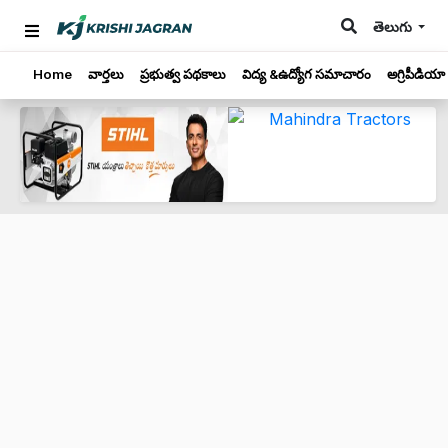
తెలుగు
Home
వార్తలు
ప్రభుత్వ పథకాలు
విద్య &ఉద్యోగ సమాచారం
అగ్రిపీడియా