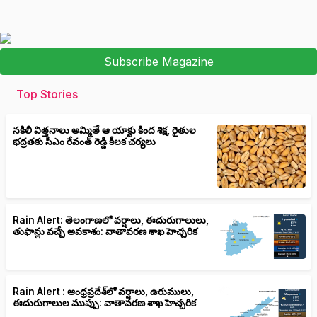
Subscribe Magazine
Top Stories
నకిలీ విత్తనాలు అమ్మితే ఆ యాక్టు కింద శిక్ష, రైతుల
భద్రతకు సీఎం రేవంత్ రెడ్డి కీలక చర్యలు
Rain Alert: తెలంగాణలో వర్షాలు, ఈదురుగాలులు,
తుఫాన్లు వచ్చే అవకాశం: వాతావరణ శాఖ హెచ్చరిక
Rain Alert : ఆంధ్రప్రదేశ్‌లో వర్షాలు, ఉరుములు,
ఈదురుగాలుల ముప్పు: వాతావరణ శాఖ హెచ్చరిక