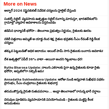
More on News
అల్బాగ్ 2024 సస్టైనబిలిటీ నివేదిక చర్యలను హైలైట్ చేస్తుంది
సంకల్ప్ రిటైల్: వ్యవసాయ ఉత్పత్తుల రిటైల్ రంగాన్ని మారుస్తూ, భారతదేశంలోని
గ్రామాల్లో వ్యాపార అవకాశాలను విస్తరించడం
తడిసిన ధాన్యానికీ భరోసా – తెలంగాణ ప్రభుత్వం నిర్ణయం, రైతులకు ఊరట
నకిలీ విత్తనాలు అమ్మితే ఆ యాక్టు కింద శిక్ష, రైతుల భద్రతకు సీఎం రేవంత్ రెడ్డి కీలక
చర్యలు
తక్కువ పెట్టుబడితో అధిక ఆదాయం: ఆయిల్ పామ్ సాగు రైతులకు బంగారు అవకాశం!
దేశ ఉత్పత్తిలో ఏపీదే 36% వాటా –అయినా అందని గిట్టుబాటు ధర!
Rythu Bharosa Update: నాలుగు ఎకరాలకు పైగా ఉన్న రైతులకు కూడా రైతు
భరోసా, అప్పటిలోగా సబ్సిడీ జమ!
Annadatha Sukheebhava Update: ఆరోజు నుండి అన్నదాత సుఖీభవ పథకం
ప్రారంభం, సీఎం చంద్రబాబు రైతులకు శుభవార్త
తరుముకొస్తున్న నైరుతి రుతుపవనాలు ... ఆంధ్రా తెలంగాణలో రానున్న భారీ వర్షాలు
చెరువుల పూడికను వ్యవసాయానికి వినియోగించండి – రైతులకు మట్టిపై కీలక
అనుమతులు