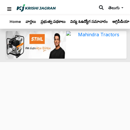
తెలుగు
Home
వార్తలు
ప్రభుత్వ పథకాలు
విద్య &ఉద్యోగ సమాచారం
అగ్రిపీడియా