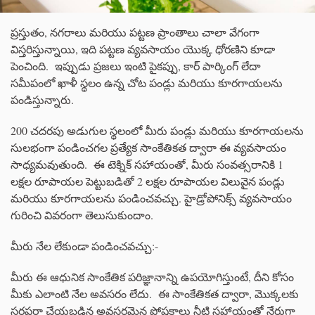
ప్రస్తుతం, నగరాలు మరియు పట్టణ ప్రాంతాలు చాలా వేగంగా
విస్తరిస్తున్నాయి, ఇది పట్టణ వ్యవసాయం యొక్క ధోరణిని కూడా
పెంచింది. ఇప్పుడు ప్రజలు ఇంటి పైకప్పు, కార్ పార్కింగ్ లేదా
సమీపంలో ఖాళీ స్థలం ఉన్న చోట పండ్లు మరియు కూరగాయలను
పండిస్తున్నారు.
200 చదరపు అడుగుల స్థలంలో మీరు పండ్లు మరియు కూరగాయలను
సులభంగా పండించగల ప్రత్యేక సాంకేతికత ద్వారా ఈ వ్యవసాయం
సాధ్యమవుతుంది. ఈ టెక్నిక్ సహాయంతో, మీరు సంవత్సరానికి 1
లక్షల రూపాయల పెట్టుబడితో 2 లక్షల రూపాయల విలువైన పండ్లు
మరియు కూరగాయలను పండించవచ్చు. హైడ్రోపోనిక్స్ వ్యవసాయం
గురించి వివరంగా తెలుసుకుందాం.
మీరు నేల లేకుండా పండించవచ్చు:-
మీరు ఈ ఆధునిక సాంకేతిక పరిజ్ఞానాన్ని ఉపయోగిస్తుంటే, దీని కోసం
మీకు ఎలాంటి నేల అవసరం లేదు. ఈ సాంకేతికత ద్వారా, మొక్కలకు
సరఫరా చేయబడిన అవసరమైన పోషకాలు నీటి సహాయంతో నేరుగా