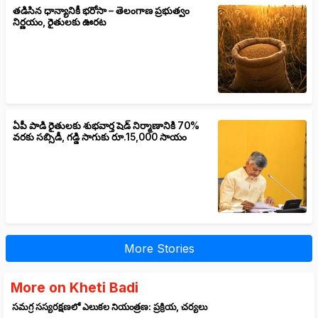
తడిసిన ధాన్యానికీ భరోసా – తెలంగాణ ప్రభుత్వం
నిర్ణయం, రైతులకు ఊరట
ఏపీ పాడి రైతులకు శుభవార్త షెడ్ నిర్మాణానికి 70%
వరకు సబ్సిడీ, గడ్డి సాగుకు రూ.15,000 సాయం
More Stories
More on Kheti Badi
సమగ్ర సస్యరక్షణలో ఎలుకల నియంత్రణ: ప్రక్రియ, చర్యలు