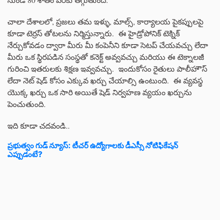
చాలా దేశాలలో, ప్రజలు తమ ఇళ్ళు, మాల్స్, కార్యాలయ పైకప్పులపై
కూడా టెర్రస్ తోటలను నిర్మిస్తున్నారు. ఈ హైడ్రోపోనిక్ టెక్నిక్
నేర్చుకోవడం ద్వారా మీరు మీ కంపెనీని కూడా సెటప్ చేయవచ్చు లేదా
మీరు ఒక స్థిరపడిన సంస్థతో కనెక్ట్ అవ్వవచ్చు మరియు ఈ టెక్నాలజీ
గురించి ఇతరులకు శిక్షణ ఇవ్వవచ్చు. ఇందుకోసం రైతులు పాలీహౌస్
లేదా నెట్ షెడ్ కోసం ఎక్కువ ఖర్చు చేయాల్సి ఉంటుంది. ఈ వ్యవస్థ
యొక్క ఖర్చు ఒక సారి అయితే షెడ్ నిర్వహణ వ్యయం ఖర్చును
పెంచుతుంది.
ఇది కూడా చదవండి..
ప్రభుత్వం గుడ్ న్యూస్: టీచర్ ఉద్యోగాలకు డీఎస్సీ నోటిఫికేషన్
ఎప్పుడంటే?