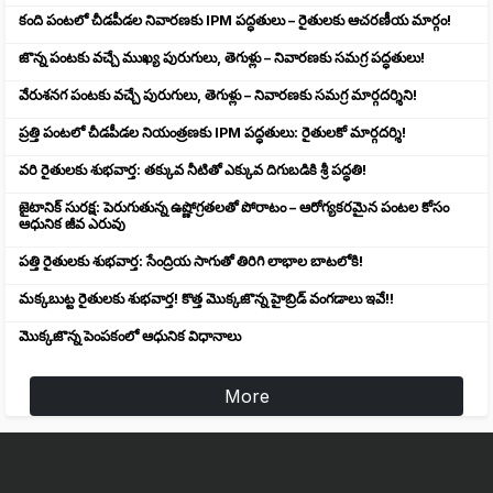
కంది పంటలో చీడపీడల నివారణకు IPM పద్ధతులు – రైతులకు ఆచరణీయ మార్గం!
జొన్న పంటకు వచ్చే ముఖ్య పురుగులు, తెగుళ్లు – నివారణకు సమగ్ర పద్ధతులు!
వేరుశనగ పంటకు వచ్చే పురుగులు, తెగుళ్లు – నివారణకు సమగ్ర మార్గదర్శిని!
ప్రత్తి పంటలో చీడపీడల నియంత్రణకు IPM పద్ధతులు: రైతులకో మార్గదర్శి!
వరి రైతులకు శుభవార్త: తక్కువ నీటితో ఎక్కువ దిగుబడికి శ్రీ పద్ధతి!
జైటానిక్ సురక్ష: పెరుగుతున్న ఉష్ణోగ్రతలతో పోరాటం – ఆరోగ్యకరమైన పంటల కోసం
ఆధునిక జీవ ఎరువు
పత్తి రైతులకు శుభవార్త: సేంద్రియ సాగుతో తిరిగి లాభాల బాటలోకి!
మక్కబుట్ట రైతులకు శుభవార్త! కొత్త మొక్కజొన్న హైబ్రిడ్ వంగడాలు ఇవే!!
మొక్కజొన్న పెంపకంలో ఆధునిక విధానాలు
More