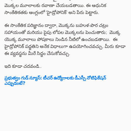
మొక్కల మూలాలకు రవాణా చేయబడతాయి. ఈ ఆధునిక
సాంకేతికతకు ఆంగ్లంలో 'హైడ్రోపోనిక్' అని పేరు పెట్టారు.
ఈ సాంకేతిక పరిజ్ఞానం ద్వారా, మొక్కను బహుళ-పొర చట్రం
సహాయంతో మరియు పైపు లోపల మొక్కలను పెంచుతారు; మొక్క
యొక్క మూలాలు పోషకాలు నిండిన నీటిలో ఉంచబడతాయి. ఈ
హైడ్రోపోనిక్ పద్ధతిని అనేక విధాలుగా ఉపయోగించవచ్చు. మీరు కూడా
ఈ వ్యవస్థను మీరే సిద్ధం చేసుకోవచ్చు.
ఇది కూడా చదవండి..
ప్రభుత్వం గుడ్ న్యూస్: టీచర్ ఉద్యోగాలకు డీఎస్సీ నోటిఫికేషన్
ఎప్పుడంటే?