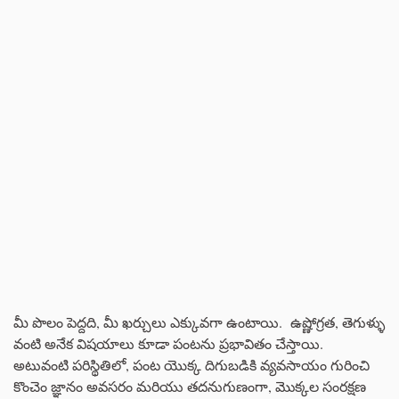
మీ పొలం పెద్దది, మీ ఖర్చులు ఎక్కువగా ఉంటాయి. ఉష్ణోగ్రత, తెగుళ్ళు
వంటి అనేక విషయాలు కూడా పంటను ప్రభావితం చేస్తాయి.
అటువంటి పరిస్థితిలో, పంట యొక్క దిగుబడికి వ్యవసాయం గురించి
కొంచెం జ్ఞానం అవసరం మరియు తదనుగుణంగా, మొక్కల సంరక్షణ