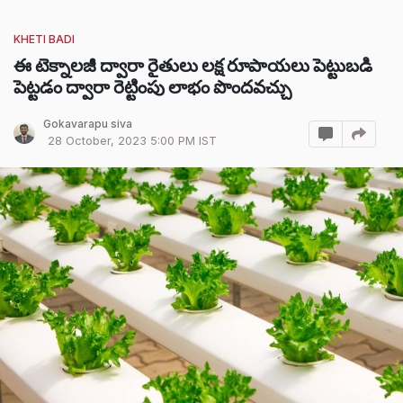
KHETI BADI
ఈ టెక్నాలజీ ద్వారా రైతులు లక్ష రూపాయలు పెట్టుబడి
పెట్టడం ద్వారా రెట్టింపు లాభం పొందవచ్చు
Gokavarapu siva
28 October, 2023 5:00 PM IST