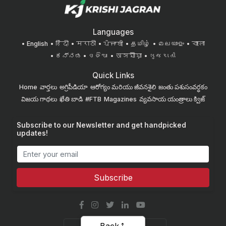
Languages
English
हिंदी
मराठी
ਪੰਜਾਬੀ
தமிழ்
മലയാളം
বাংলা
ಕನ್ನಡ
ଓଡିଆ
অসমীয়া
ગુજરાતી
Quick Links
Home
వార్తలు
అగ్రిపీడియా
ఆరోగ్యం మరియు జీవనశైలి
జంతు పశుసంవర్ధకం
విజయ గాథలు
ఖేతి బాడి
#FTB
Magazines
వ్యవసాయ యంత్రాలు
క్విజ్
Subscribe to our Newsletter and get handpicked
updates!
Subscribe