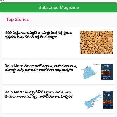
Subscribe Magazine
Top Stories
నకిలీ విత్తనాలు అమ్మితే ఆ యాక్టు కింద శిక్ష, రైతుల
భద్రతకు సీఎం రేవంత్ రెడ్డి కీలక చర్యలు
Rain Alert: తెలంగాణలో వర్షాలు, ఈదురుగాలులు,
తుఫాన్లు వచ్చే అవకాశం: వాతావరణ శాఖ హెచ్చరిక
Rain Alert : ఆంధ్రప్రదేశ్‌లో వర్షాలు, ఉరుములు,
ఈదురుగాలుల ముప్పు: వాతావరణ శాఖ హెచ్చరిక