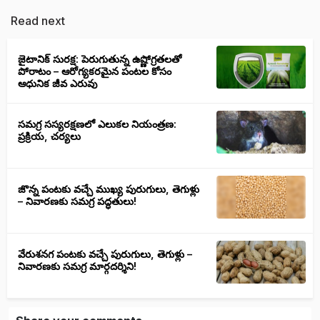
Read next
జైటానిక్ సురక్ష: పెరుగుతున్న ఉష్ణోగ్రతలతో
పోరాటం – ఆరోగ్యకరమైన పంటల కోసం
ఆధునిక జీవ ఎరువు
సమగ్ర సస్యరక్షణలో ఎలుకల నియంత్రణ:
ప్రక్రియ, చర్యలు
జొన్న పంటకు వచ్చే ముఖ్య పురుగులు, తెగుళ్లు
– నివారణకు సమగ్ర పద్ధతులు!
వేరుశనగ పంటకు వచ్చే పురుగులు, తెగుళ్లు –
నివారణకు సమగ్ర మార్గదర్శిని!