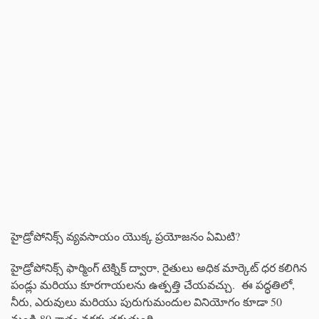
హైడ్రోపోనిక్స్ వ్యవసాయం యొక్క ప్రయోజనం ఏమిటి?
హైడ్రోపోనిక్స్ ఫార్మింగ్ టెక్నిక్ ద్వారా, రైతులు అధిక మార్కెట్ ధర కలిగిన
పండ్లు మరియు కూరగాయలను ఉత్పత్తి చేయవచ్చు. ఈ పద్ధతిలో,
నీరు, ఎరువులు మరియు పురుగుమందుల వినియోగం కూడా 50
నుండి 80 శాతం వరకు తగ్గుతుంది.