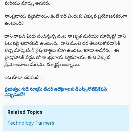
మరియు మార్పు అవసరం.
సాంప్రదాయ వ్యవసాయం కంటే ఇది ఎందుకు ఎక్కువ ప్రయోజనకరంగా
ఉంటుంది?
దాని రాబడి మీరు పండిస్తున్న పంట నాణ్యత మరియు మార్కెట్లో దాని
విలువపై ఆధారపడి ఉంటుంది. దాని మంచి ధర తెలుసుకోవడానికి
కొన్ని మార్కెటింగ్ నైపుణ్యాలు కలిగి ఉండటం కూడా అవసరం. ఈ
హైడ్రోపోనిక్ పద్ధతిలో సాంప్రదాయ వ్యవసాయం కంటే ఎక్కువ
ప్రయోజనాలు మరియు మార్జిన్లు ఉన్నాయి.
ఇది కూడా చదవండి..
ప్రభుత్వం గుడ్ న్యూస్: టీచర్ ఉద్యోగాలకు డీఎస్సీ నోటిఫికేషన్
ఎప్పుడంటే?
Related Topics
Technology
Farmers