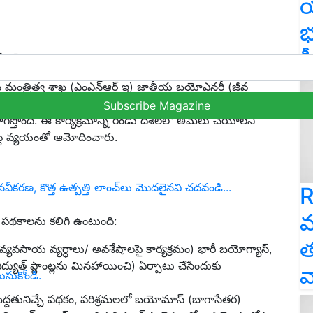
య
భ
క
న్ఆర్ఇ
ధ‌న మంత్రిత్వ శాఖ (ఎంఎన్ఆర్ ఇ) జాతీయ బ‌యోఎన‌ర్జీ (జీవ
చింది. ఆర్థిక సంవ‌త్సరం 2021-22 నుంచి 2025-26 వ‌ర‌కు ఈ
Subscribe Magazine
గిస్తోంది. ఈ కార్య‌క్ర‌మాన్ని రెండు ద‌శ‌ల‌లో అమ‌లు చేయాల‌ని
ట్ల వ్య‌యంతో ఆమోదించారు.
వీకరణ, కొత్త ఉత్పత్తి లాంచ్‌లు మొదలైనవి చదవండి...
R
వ
 ప‌థ‌కాల‌ను క‌లిగి ఉంటుంది:
త
క, వ్య‌వ‌సాయ వ్య‌ర్ధాలు/ అవ‌శేషాల‌పై కార్య‌క్ర‌మం) భారీ బ‌యోగ్యాస్,
 విద్యుత్ ప్లాంట్ల‌ను మిన‌హాయించి) ఏర్పాటు చేసేందుకు
వ
ుసుకోండి.
‌ద్ద‌తునిచ్చే ప‌థ‌కం, ప‌రిశ్ర‌మ‌ల‌లో బ‌యోమాస్ (బాగాసేత‌ర)