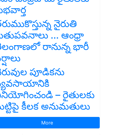
ుభవార్త
రుముకొస్తున్న నైరుతి
ుతుపవనాలు ... ఆంధ్రా
ెలంగాణలో రానున్న భారీ
ర్షాలు
ెరువుల పూడికను
్యవసాయానికి
ినియోగించండి – రైతులకు
ట్టిపై కీలక అనుమతులు
More