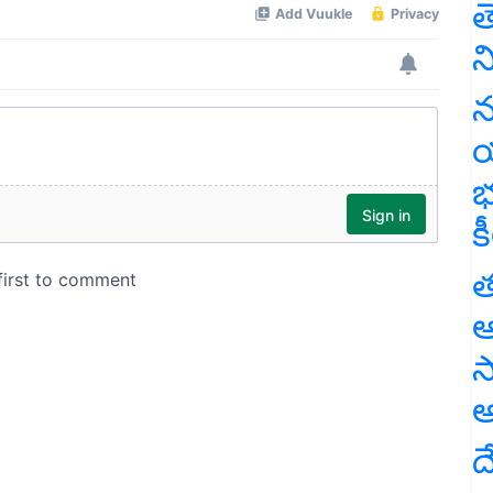
త
న
న
య
భ
క
త
ఆ
స
అ
ద