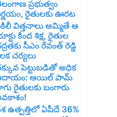
ెలంగాణ ప్రభుత్వం
ిర్ణయం, రైతులకు ఊరట
కిలీ విత్తనాలు అమ్మితే ఆ
ాక్టు కింద శిక్ష, రైతుల
ద్రతకు సీఎం రేవంత్ రెడ్డి
ీలక చర్యలు
క్కువ పెట్టుబడితో అధిక
దాయం: ఆయిల్ పామ్
ాగు రైతులకు బంగారు
వకాశం!
ేశ ఉత్పత్తిలో ఏపీదే 36%