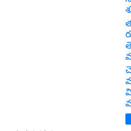
శ
త
ర
త
వ
చ
వ
వ
మ