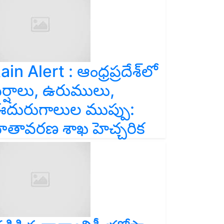
ain Alert : ఆంధ్రప్రదేశ్‌లో
ర్షాలు, ఉరుములు,
దురుగాలుల ముప్పు:
ాతావరణ శాఖ హెచ్చరిక