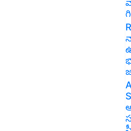
వ
గ
R
న
ఉ
భ
A
S
ఆ
స
స