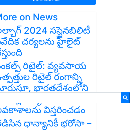
ore on News
ల్బాగ్ 2024 సస్టైనబిలిటీ
ివేదిక చర్యలను హైలైట్
ేస్తుంది
ంకల్ప్ రిటైల్: వ్యవసాయ
త్పత్తుల రిటైల్ రంగాన్ని
ారుస్తూ, భారతదేశంలోని
్రామాల్లో వ్యాపార
వకాశాలను విస్తరించడం
డిసిన ధాన్యానికీ భరోసా –