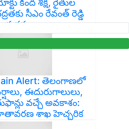
ాక్టు కింద శిక్ష, రైతుల
ద్రతకు సీఎం రేవంత్ రెడ్డి
ీలక చర్యలు
ain Alert: తెలంగాణలో
ర్షాలు, ఈదురుగాలులు,
ుఫాన్లు వచ్చే అవకాశం:
ాతావరణ శాఖ హెచ్చరిక