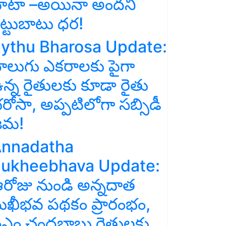
ాటా –అయినా అందని
ిట్టుబాటు ధర!
ythu Bharosa Update:
ాలుగు ఎకరాలకు పైగా
న్న రైతులకు కూడా రైతు
రోసా, అప్పటిలోగా సబ్సిడీ
జమ!
nnadatha
ukheebhava Update:
రోజు నుండి అన్నదాత
ుఖీభవ పథకం ప్రారంభం,
ీఎం చంద్రబాబు రైతులకు