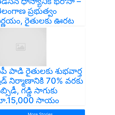
డిసిన ధాన్యానికీ భరోసా –
ెలంగాణ ప్రభుత్వం
ిర్ణయం, రైతులకు ఊరట
పీ పాడి రైతులకు శుభవార్త
ెడ్ నిర్మాణానికి 70% వరకు
బ్సిడీ, గడ్డి సాగుకు
ూ.15,000 సాయం
More Stories