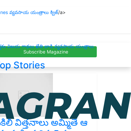
nes
వ్యవసాయ యంత్రాలు
క్విజ్
/a>
ధకం
విజయ గాథలు
ఖేతి బాడి
వ్యవసాయ యంత్రాలు
Subscribe Magazine
op Stories
కిలీ విత్తనాలు అమ్మితే ఆ