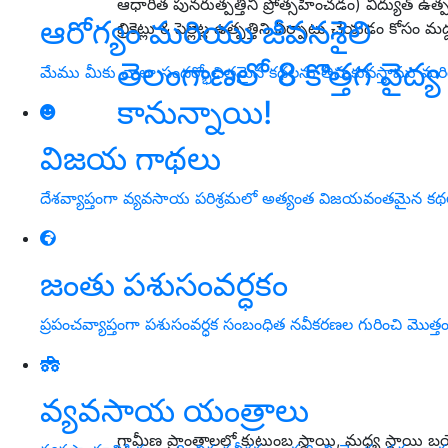
ఆధారిత పున‌రుత్ప‌త్తిని ప్రోత్స‌హించ‌డం) విద్యుత్ ఉత్
ఆరోగ్యం మరియు జీవనశైలి
బ్రికెట్లు & పెల్లెట్ల ఉత్ప‌త్తిని ఏర్పాటు చేయ‌డం కోసం మ‌ద
తెలంగాణలో 8 కొత్తగ వైద్
మేము మీకు చాలా సందర్భోచితమైన కథలను తీసుకువస్తాము మర
కానున్నాయి!
విజయ గాథలు
దేశవ్యాప్తంగా వ్యవసాయ పరిశ్రమలో అత్యంత విజయవంతమైన క
జంతు పశుసంవర్ధకం
ప్రపంచవ్యాప్తంగా పశుసంవర్ధక సంబంధిత నవీకరణల గురించి మొత్త
వ్యవసాయ యంత్రాలు
గ్రామీణ ప్రాంతాల‌లో కుటుంబ స్థాయి, మ‌ధ్య స్థాయి బ‌యోగ