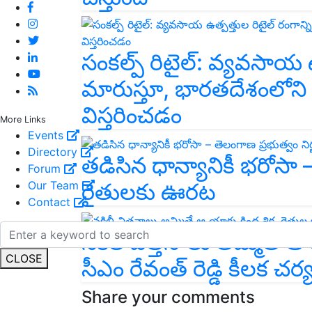
సంకల్ప్ రిటైల్: వ్యవసాయ ఉ
మారుస్తూ, భారతదేశంలోని 
విస్తరించడం
More Links
Events
Directory
తడిసిన ధాన్యానికీ భరోసా 
Forum
Our Team
రైతులకు ఊరట
Contact
నకిలీ విత్తనాలు అమ్మితే ఆ 
CLOSE
సీఎం రేవంత్ రెడ్డి కీలక చర
Share your comments