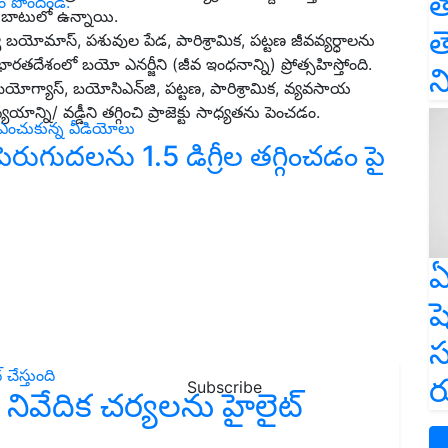
త
ం పొందండి.
బాటులో ఉన్నాయి.
త
‌యోమాస్‌, ప‌శువుల పేడ‌, పారిశ్రామిక‌, ప‌ట్ట‌ణ జీవ‌వ్య‌ర్ధాల‌ను
‌దేశంలో బయో ఎన‌ర్జీని (జీవ ఇంధ‌నాన్ని) ప్రోత్స‌హిస్తోంది.
న
ోగ్యాస్‌, బ‌యోసిఎన్‌జి, ప‌ట్ట‌ణ‌, పారిశ్రామిక, వ్య‌వ‌సాయ
న్ని/ వ‌డ్డీని త‌గ్గించి ప్రాజెక్టు సాధ్య‌త‌ను పెంచ‌డం.
ి ఎంచుకున్న వీడియోలు
ెరుగుదలను 1.5 డిగ్రీల తగ్గించడం పై
ఏ
ష
స
ర
Subscribe
 నివేదిక చర్యలను హైలైట్