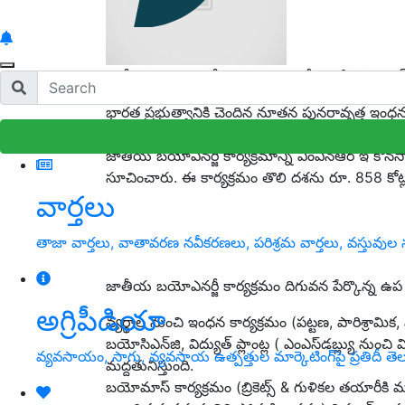
జాతీయ బ‌యోఎన‌ర్జీ కార్య‌క్ర‌మాన్ని నోటిఫై చేసిన ఎంఎ
భార‌త ప్ర‌భుత్వానికి చెందిన నూత‌న పున‌రావృత్త ఇం
ఇంధ‌న‌) కార్యక్ర‌మాన్ని 2 న‌వంబ‌ర్ 2022న ప్ర‌క‌టిం
జాతీయ బ‌యోఎన‌ర్జీ కార్య‌క్ర‌మాన్ని ఎంఎన్ఆర్ ఇ కొన‌సా
సూచించారు. ఈ కార్య‌క్ర‌మం తొలి ద‌శను రూ. 858 కో
వార్తలు
తాజా వార్తలు, వాతావరణ నవీకరణలు, పరిశ్రమ వార్తలు, వస్తువుల న
జాతీయ బ‌యోఎన‌ర్జీ కార్య‌క్ర‌మం దిగువ‌న పేర్కొన్న ఉప
అగ్రిపీడియా
వ్య‌ర్ధాల నుంచి ఇంధ‌న కార్య‌క్ర‌మం (ప‌ట్ట‌ణ‌, పారిశ్రామి
బ‌యోసిఎన్‌జి, విద్యుత్ ప్లాంట్ల ( ఎంఎస్‌డ‌బ్ల్యు నుంచి
వ్యవసాయం, సాగు, వ్యవసాయ ఉత్పత్తుల మార్కెటింగ్‌పై ప్రతిదీ తెల
మ‌ద్ద‌తునిస్తుంది.
బ‌యోమాస్ కార్య‌క్ర‌మం (బ్రికెట్స్ & గుళిక‌ల త‌యారీకి మ