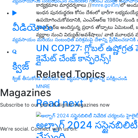
వ్యవసాయానికి సంబంధించిన నవీకరణల గురించి మొత్తం సమాచార
కార్య‌క్ర‌మాల మార్గ‌ద‌ర్శ‌కాలు //
mnre.gov.in/
లో అందు
ఇంధ‌న పున‌రుద్ధ‌ర‌ణ కోసం దేశంలో భారీగా ల‌భ్య‌మ‌య్యే బ
ఉప‌యోగించుకోవ‌డానికి, ఎంఎన్ఆర్ఇ 1980ల నుండి భార‌త
వీడియోలు
ఎంఎన్ఆర్ఇ అందిస్తున్న ప్ర‌ధాన తోడ్పాటు ఏమిటంటే, బ‌య
వ్య‌ర్ధాల నుంచి విద్యుత్‌/అవ‌శేషాలు/ వాటి మూల‌ధ‌న‌ వ్యయా
వ్యవసాయం మరియు సంబంధిత పరిశ్రమపై దేశాన్ని ప్రేరేపించడానిక
UN COP27: గ్లోబల్ ఉష్ణోగ్రత ప
క్లైమేట్ చేంజ్ కాన్ఫరెన్స్!
క్విజ్
Related Topics
క్విజ్ తీసుకోండి మరియు మీ వ్యవసాయ జ్ఞానాన్ని పరీక్షించండి
MNRE
Magazines
Read next
Subscribe to our print & digital magazines now
అల్బాగ్ 2024 సస్టైనబిలిటీ
We're social. Connect with us on:
చేస్తుంది