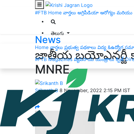
#FTB
Home
వార్తలు
అగ్రిపీడియా
ఆరోగ్యం మరియు 
తెలుగు
News
Home
వార్తలు
ప్రభుత్వ పథకాలు
విద్య &ఉద్యోగ స
జాతీయ బ‌యోఎన‌ర్జీ కార
#FTB
Magazines
వ్యవసాయ యంత్రాలు
క్విజ్
Dir
MNRE...
Srikanth B
8 November, 2022 2:15 PM IST