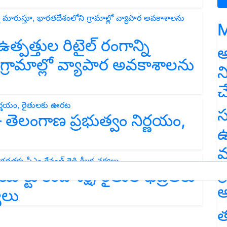
M
త్పత్తుల రిటైల్ రంగాన్ని
అ
గ్రామాల్లో వ్యాపార అవకాశాలను
న
చ
స
– తెలంగాణ ప్రభుత్వం నిర్ణయం,
ఉ
మ
గ
యాక్టు కింద శిక్ష, రైతుల భద్రతకు
అ
్యలు
త