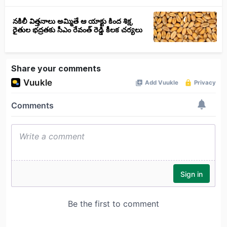
నకిలీ విత్తనాలు అమ్మితే ఆ యాక్టు కింద శిక్ష,
రైతుల భద్రతకు సీఎం రేవంత్ రెడ్డి కీలక చర్యలు
Share your comments