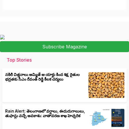
Subscribe Magazine
Top Stories
నకిలీ విత్తనాలు అమ్మితే ఆ యాక్టు కింద శిక్ష, రైతుల
భద్రతకు సీఎం రేవంత్ రెడ్డి కీలక చర్యలు
Rain Alert: తెలంగాణలో వర్షాలు, ఈదురుగాలులు,
తుఫాన్లు వచ్చే అవకాశం: వాతావరణ శాఖ హెచ్చరిక