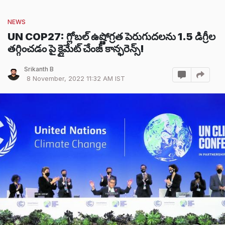
NEWS
UN COP27: గ్లోబల్ ఉష్ణోగ్రత పెరుగుదలను 1.5 డిగ్రీల
తగ్గించడం పై క్లైమేట్ చేంజ్ కాన్ఫరెన్స్!
Srikanth B
8 November, 2022 11:32 AM IST