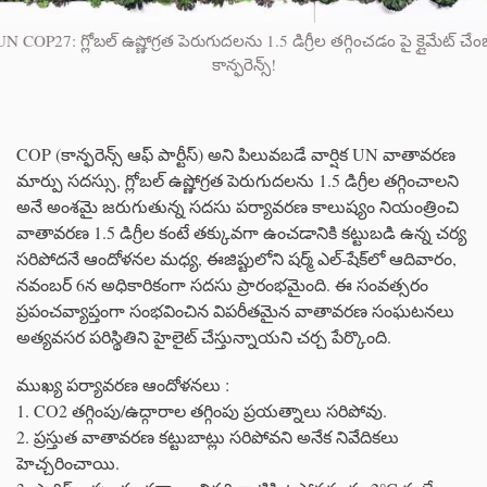
UN COP27: గ్లోబల్ ఉష్ణోగ్రత పెరుగుదలను 1.5 డిగ్రీల తగ్గించడం పై క్లైమేట్ చేంజ
కాన్ఫరెన్స్!
COP (కాన్ఫరెన్స్ ఆఫ్ పార్టీస్) అని పిలువబడే వార్షిక UN వాతావరణ
మార్పు సదస్సు, గ్లోబల్ ఉష్ణోగ్రత పెరుగుదలను 1.5 డిగ్రీల తగ్గించాలని
అనే అంశమై జరుగుతున్న సదసు పర్యావరణ కాలుష్యం నియంత్రించి
వాతావరణ 1.5 డిగ్రీల కంటే తక్కువగా ఉంచడానికి కట్టుబడి ఉన్న చర్య
సరిపోదనే ఆందోళనల మధ్య, ఈజిప్టులోని షర్మ్ ఎల్-షేక్‌లో ఆదివారం,
నవంబర్ 6న అధికారికంగా సదసు ప్రారంభమైంది. ఈ సంవత్సరం
ప్రపంచవ్యాప్తంగా సంభవించిన విపరీతమైన వాతావరణ సంఘటనలు
అత్యవసర పరిస్థితిని హైలైట్ చేస్తున్నాయని చర్చ పేర్కొంది.
ముఖ్య పర్యావరణ ఆందోళనలు :
1. CO2 తగ్గింపు/ఉద్గారాల తగ్గింపు ప్రయత్నాలు సరిపోవు.
2. ప్రస్తుత వాతావరణ కట్టుబాట్లు సరిపోవని అనేక నివేదికలు
హెచ్చరించాయి.