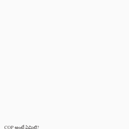
COP అంటే ఏమిటి?