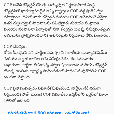
COP అనేది కన్వెన్షన్ యొక్క అత్యున్నత నిర్ణయాధికార సంస్థ.
కన్వెన్షన్‌లో భాగస్వాములైన అన్ని రాష్ట్రాలు COP వద్ద ప్రాతినిధ్యం
వహిస్తాయి, దీనిలో వారు కన్వెన్షన్ మరియు COP ఆమోదించే ఏవైనా
ఇతర చట్టపరమైన సాధనాలను సమీక్షిస్తారు మరియు సంస్థాగత
మరియు పరిపాలనా ఏర్పాట్లతో సహా కన్వెన్షన్ యొక్క సమర్థవంతమైన
అమలును ప్రోత్సహించడానికి అవసరమైన నిర్ణయాలు తీసుకుంటారు. .
COP నేపథ్యం :
కోసం కీలకమైన పని, పార్టీలు సమర్పించిన జాతీయ కమ్యూనికేషన్‌లు
మరియు ఉద్గార జాబితాలను సమీక్షించడం. ఈ సమాచారం
ఆధారంగా, పార్టీలు తీసుకున్న చర్యల ప్రభావాలను మరియు కన్వెన్షన్
యొక్క అంతిమ లక్ష్యాన్ని సాధించడంలో సాధించిన పురోగతిని COP
అంచనా వేస్తుంది.
COP ప్రతి సంవత్సరం సమావేశమవుతుంది, పార్టీలు వేరే విధంగా
నిర్ణయించకపోతే. మొదటి COP సమావేశం జర్మనీలోని బెర్లిన్‌లో మార్చి,
1995లో జరిగింది.
వరి గడ్డి కలిస్తే రూ.2,500 జరిమానా .. ఎక్కడో తెలుసా !