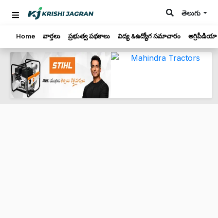
తెలుగు
Home
వార్తలు
ప్రభుత్వ పథకాలు
విద్య &ఉద్యోగ సమాచారం
అగ్రిపీడియా