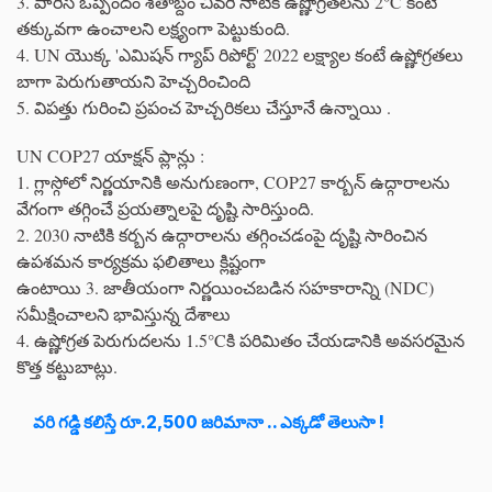
3. పారిస్ ఒప్పందం శతాబ్దం చివరి నాటికి ఉష్ణోగ్రతలను 2°C కంటే
తక్కువగా ఉంచాలని లక్ష్యంగా పెట్టుకుంది.
4. UN యొక్క 'ఎమిషన్ గ్యాప్ రిపోర్ట్' 2022 లక్ష్యాల కంటే ఉష్ణోగ్రతలు
బాగా పెరుగుతాయని హెచ్చరించింది
5. విపత్తు గురించి ప్రపంచ హెచ్చరికలు చేస్తూనే ఉన్నాయి .
UN COP27 యాక్షన్ ప్లాన్లు :
1. గ్లాస్గోలో నిర్ణయానికి అనుగుణంగా, COP27 కార్బన్ ఉద్గారాలను
వేగంగా తగ్గించే ప్రయత్నాలపై దృష్టి సారిస్తుంది.
2. 2030 నాటికి కర్బన ఉద్గారాలను తగ్గించడంపై దృష్టి సారించిన
ఉపశమన కార్యక్రమ ఫలితాలు క్లిష్టంగా
ఉంటాయి 3. జాతీయంగా నిర్ణయించబడిన సహకారాన్ని (NDC)
సమీక్షించాలని భావిస్తున్న దేశాలు
4. ఉష్ణోగ్రత పెరుగుదలను 1.5°Cకి పరిమితం చేయడానికి అవసరమైన
కొత్త కట్టుబాట్లు.
వరి గడ్డి కలిస్తే రూ.2,500 జరిమానా .. ఎక్కడో తెలుసా !