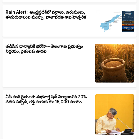
Rain Alert : ఆంధ్రప్రదేశ్‌లో వర్షాలు, ఉరుములు,
ఈదురుగాలుల ముప్పు: వాతావరణ శాఖ హెచ్చరిక
తడిసిన ధాన్యానికీ భరోసా – తెలంగాణ ప్రభుత్వం
నిర్ణయం, రైతులకు ఊరట
ఏపీ పాడి రైతులకు శుభవార్త షెడ్ నిర్మాణానికి 70%
వరకు సబ్సిడీ, గడ్డి సాగుకు రూ.15,000 సాయం