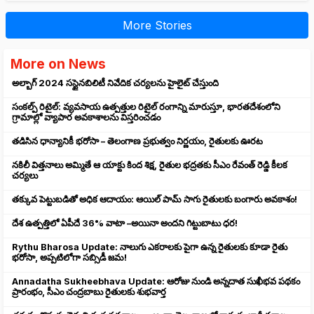
More Stories
More on News
అల్బాగ్ 2024 సస్టైనబిలిటీ నివేదిక చర్యలను హైలైట్ చేస్తుంది
సంకల్ప్ రిటైల్: వ్యవసాయ ఉత్పత్తుల రిటైల్ రంగాన్ని మారుస్తూ, భారతదేశంలోని
గ్రామాల్లో వ్యాపార అవకాశాలను విస్తరించడం
తడిసిన ధాన్యానికీ భరోసా – తెలంగాణ ప్రభుత్వం నిర్ణయం, రైతులకు ఊరట
నకిలీ విత్తనాలు అమ్మితే ఆ యాక్టు కింద శిక్ష, రైతుల భద్రతకు సీఎం రేవంత్ రెడ్డి కీలక
చర్యలు
తక్కువ పెట్టుబడితో అధిక ఆదాయం: ఆయిల్ పామ్ సాగు రైతులకు బంగారు అవకాశం!
దేశ ఉత్పత్తిలో ఏపీదే 36% వాటా –అయినా అందని గిట్టుబాటు ధర!
Rythu Bharosa Update: నాలుగు ఎకరాలకు పైగా ఉన్న రైతులకు కూడా రైతు
భరోసా, అప్పటిలోగా సబ్సిడీ జమ!
Annadatha Sukheebhava Update: ఆరోజు నుండి అన్నదాత సుఖీభవ పథకం
ప్రారంభం, సీఎం చంద్రబాబు రైతులకు శుభవార్త