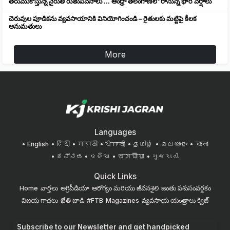
తరుముకొస్తున్న నైరుతి రుతుపవనాలు ... ఆంధ్రా తెలంగాణలో రానున్న భారీ వర్షాలు
చెరువుల పూడికను వ్యవసాయానికి వినియోగించండి – రైతులకు మట్టిపై కీలక
అనుమతులు
More
Languages
English
हिंदी
मराठी
ਪੰਜਾਬੀ
தமிழ்
മലയാളം
বাংলা
ಕನ್ನಡ
ଓଡିଆ
অসমীয়া
ગુજરાતી
Quick Links
Home
వార్తలు
అగ్రిపీడియా
ఆరోగ్యం మరియు జీవనశైలి
జంతు పశుసంవర్ధకం
విజయ గాథలు
ఖేతి బాడి
#FTB
Magazines
వ్యవసాయ యంత్రాలు
క్విజ్
Subscribe to our Newsletter and get handpicked