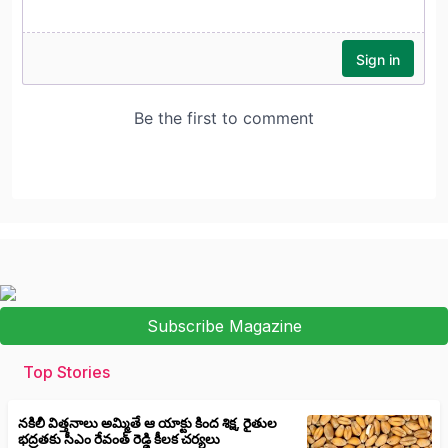
Subscribe Magazine
Top Stories
నకిలీ విత్తనాలు అమ్మితే ఆ యాక్టు కింద శిక్ష, రైతుల
భద్రతకు సీఎం రేవంత్ రెడ్డి కీలక చర్యలు