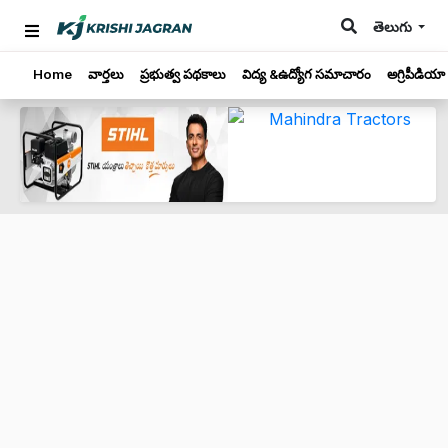
తెలుగు
Home
వార్తలు
ప్రభుత్వ పథకాలు
విద్య &ఉద్యోగ సమాచారం
అగ్రిపీడియా