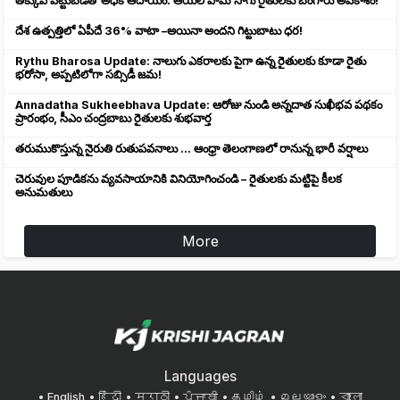
తక్కువ పెట్టుబడితో అధిక ఆదాయం: ఆయిల్ పామ్ సాగు రైతులకు బంగారు అవకాశం!
దేశ ఉత్పత్తిలో ఏపీదే 36% వాటా –అయినా అందని గిట్టుబాటు ధర!
Rythu Bharosa Update: నాలుగు ఎకరాలకు పైగా ఉన్న రైతులకు కూడా రైతు
భరోసా, అప్పటిలోగా సబ్సిడీ జమ!
Annadatha Sukheebhava Update: ఆరోజు నుండి అన్నదాత సుఖీభవ పథకం
ప్రారంభం, సీఎం చంద్రబాబు రైతులకు శుభవార్త
తరుముకొస్తున్న నైరుతి రుతుపవనాలు ... ఆంధ్రా తెలంగాణలో రానున్న భారీ వర్షాలు
చెరువుల పూడికను వ్యవసాయానికి వినియోగించండి – రైతులకు మట్టిపై కీలక
అనుమతులు
More
Languages
English
हिंदी
मराठी
ਪੰਜਾਬੀ
தமிழ்
മലയാളം
বাংলা