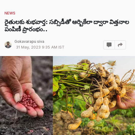
NEWS
రైతులకు శుభవార్త: సబ్సిడీతో ఆర్బికేలా ద్వారా విత్తనాల
పంపిణీ ప్రారంభం..
Gokavarapu siva
31 May, 2023 9:35 AM IST