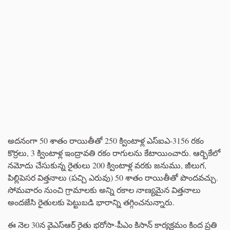
అదనంగా 50 శాతం రాయితీతో 250 క్వింటాళ్ల ఎస్‌ఐఎ-3156 రకం
కొర్రలు, 3 క్వింటాళ్ల ఇంద్రావతి రకం రాగులను కేటాయించారు. ఆర్బికేలో
నమోదు చేసుకున్న రైతులు 200 క్వింటాళ్ల వరకు జనుము, జీలుగ,
పిల్లిపెసర విత్తనాలు (పచ్చి ఎరువు) 50 శాతం రాయితీతో పొందవచ్చు.
సోమవారం నుంచి గ్రామాలకు అన్ని రకాల నాణ్యమైన విత్తనాలు
అందజేసి రైతులకు పెట్టుబడి భారాన్ని తగ్గించనున్నారు.
ఈ నెల 30న వైఎస్ఆర్ రైతు భరోసా-పీఎం కిసాన్ కార్యక్రమం కింద ప్రతి