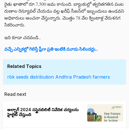
రైతు ఖాతాలో రూ.7,500 జమ కానుంది. బ్యాంకుల్లో త్వరితగతిన పంట
రుణాల రెన్యూవల్‌ చేయడం వల్ల ఖరీఫ్‌ సీజన్‌లో ఇబ్బందులు ఉండవని
అధికారులు అంచనా వేస్తున్నారు. మొత్తం 78 వేల క్వింటాళ్ల వేరుశనగ
సేకరించారు.
ఇది కూడా చదవండి..
వచ్చే ఎన్నికల్లో గెలిస్తే ఫ్రీగా ప్రతి ఇంటికి మూడు సిలిండర్లు..
Related Topics
rbk
seeds distribution
Andhra Pradesh
farmers
Read next
అల్బాగ్ 2024 సస్టైనబిలిటీ నివేదిక చర్యలను
హైలైట్ చేస్తుంది