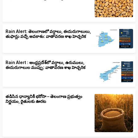
Rain Alert: తెలంగాణలో వర్షాలు, ఈదురుగాలులు,
తుఫాన్లు వచ్చే అవకాశం: వాతావరణ శాఖ హెచ్చరిక
Rain Alert : ఆంధ్రప్రదేశ్‌లో వర్షాలు, ఉరుములు,
ఈదురుగాలుల ముప్పు: వాతావరణ శాఖ హెచ్చరిక
తడిసిన ధాన్యానికీ భరోసా – తెలంగాణ ప్రభుత్వం
నిర్ణయం, రైతులకు ఊరట