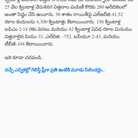
25 వేల క్వింటాళ్ల వేరుశెనగ విత్తనాల పంపిణీ కొరకు 280 ఆర్‌బికెలలో
అంతా సిద్ధం చేసి ఉంచారు. 30 శాతం రాయితీపై ఎల్‌ఆర్‌జి-41,52
రకాల కందులను 4,300 క్వింటాళ్లు కేటాయించారు. 156 క్వింటాళ్ల
ఐపిఎం 2-14 రకం పెసలు మరియు 42 క్వింటాళ్ల వివిధ రకాల మినుము
విత్తనాలైన పియు-31, ఎల్‌బిజి. -752, ఐపీయూ 2-43, మరియు
టీబీజీ-104 కేటాయించారు.
ఇది కూడా చదవండి..
వచ్చే ఎన్నికల్లో గెలిస్తే ఫ్రీగా ప్రతి ఇంటికి మూడు సిలిండర్లు..