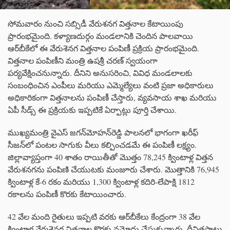
సోమవారం నుంచి సబ్సిడీ వేరుశనగ విత్తనాల కేటాయింపు
ప్రారంభమైంది. కళ్యాణదుర్గం మండలానికి చెందిన పాలవాయి
ఆర్‌బీకేలో ఈ వేరుశెనగ విత్తనాల పంపిణీ ప్రక్రియ ప్రారంభమైంది.
విత్తనాల పంపిణీని మంత్రి ఉషశ్రీ చరణ్ స్వయంగా
పర్యవేక్షించనున్నారు. దీనిని అనుసరించి, వివిధ మండలాలకు
సంబంధించిన ఎంపీలు మరియు ఎమ్మెల్యేలు వంటి ప్రజా అధికారులు
అధికారికంగా విత్తనాలను పంపిణీ చేస్తారు, వ్యవసాయ శాఖ మరియు
ఏపీ సీడ్స్ ఈ ప్రక్రియకు ఇప్పటికే ఏర్పాట్లు పూర్తి చేశాయి.
ముఖ్యమంత్రి వైఎస్‌ జగన్‌మోహన్‌రెడ్డి పాలనలో భాగంగా ఖరీఫ్‌
సీజన్‌లో పంటల సాగుకు వీలు కల్పించడమే ఈ పంపిణీ లక్ష్యం.
జిల్లావ్యాప్తంగా 40 శాతం రాయితీతో మొత్తం 78,245 క్వింటాళ్ల విత్తన
వేరుశనగను పంపిణి చేయుటకు మంజూరు చేశారు. మొత్తానికి 76,945
క్వింటాళ్ల కే-6 రకం మరియు 1,300 క్వింటాళ్ల కదిరి-లేపాక్షి 1812
రకాలను పంపిణీ కొరకు కేటాయించారు.
42 వేల మంది రైతులు ఇప్పటి వరకు ఆర్‌బీకేలు కేంద్రంగా 38 వేల
క్వింటాళ్ల వేరుశెనగ విత్తనాల కొరకు నమోదు చేసుకున్నారు. దీనితపాటు