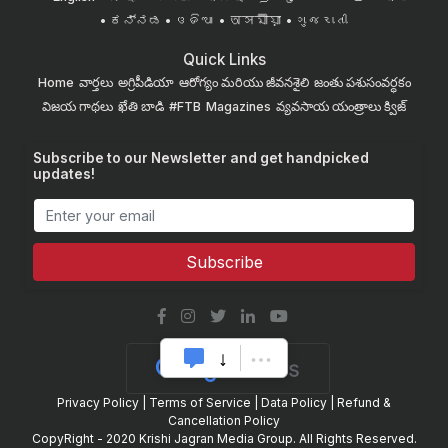
ಕನ್ನಡ
ଓଡିଆ
অসমীয়া
ગુજરાતી
Quick Links
Home
వార్తలు
అగ్రిపీడియా
ఆరోగ్యం మరియు జీవనశైలి
జంతు పశుసంవర్ధకం
విజయ గాథలు
ఖేతి బాడి
#FTB
Magazines
వ్యవసాయ యంత్రాలు
క్విజ్
Subscribe to our Newsletter and get handpicked
updates!
Subscribe
Privacy Policy
|
Terms of Service
|
Data Policy
|
Refund &
Cancellation Policy
CopyRight - 2020 Krishi Jagran Media Group. All Rights Reserved.