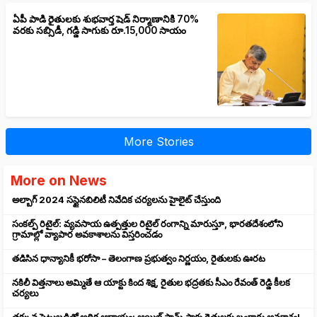
ఏపీ పాడి రైతులకు శుభవార్త షెడ్ నిర్మాణానికి 70%
వరకు సబ్సిడీ, గడ్డి సాగుకు రూ.15,000 సాయం
More Stories
More on News
అల్బాగ్ 2024 సస్టైనబిలిటీ నివేదిక చర్యలను హైలైట్ చేస్తుంది
సంకల్ప్ రిటైల్: వ్యవసాయ ఉత్పత్తుల రిటైల్ రంగాన్ని మారుస్తూ, భారతదేశంలోని
గ్రామాల్లో వ్యాపార అవకాశాలను విస్తరించడం
తడిసిన ధాన్యానికీ భరోసా – తెలంగాణ ప్రభుత్వం నిర్ణయం, రైతులకు ఊరట
నకిలీ విత్తనాలు అమ్మితే ఆ యాక్టు కింద శిక్ష, రైతుల భద్రతకు సీఎం రేవంత్ రెడ్డి కీలక
చర్యలు