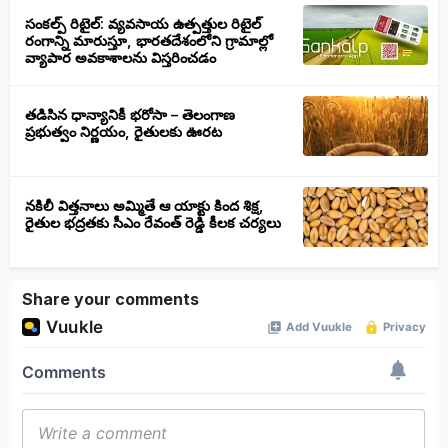
సంకల్ప్ రిటైల్: వ్యవసాయ ఉత్పత్తుల రిటైల్
రంగాన్ని మారుస్తూ, భారతదేశంలోని గ్రామాల్లో
వ్యాపార అవకాశాలను విస్తరించడం
తడిసిన ధాన్యానికీ భరోసా – తెలంగాణ
ప్రభుత్వం నిర్ణయం, రైతులకు ఊరట
నకిలీ విత్తనాలు అమ్మితే ఆ యాక్టు కింద శిక్ష,
రైతుల భద్రతకు సీఎం రేవంత్ రెడ్డి కీలక చర్యలు
Share your comments