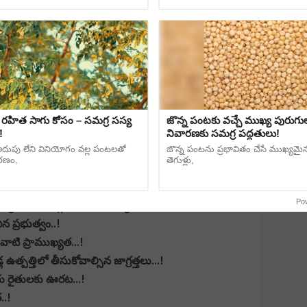
ియా తెగుళ్లు, నివారణ చర్యలు..!
జమ చేశారు... మీకు పడ్డాయో లేదో ఇలా తెలుసుకోండి!
ిద్యుత్.. అంగీకార పత్రం లేకపోతే కనెక్షన్ కట్!
..!
, మేలైన యాజమాన్య పద్ధతులు...!
ీసుకోవాల్సిన జాగ్రత్తలు..!
 సమస్య, నివారణ చర్యలు...!
హిత సాగు కోసం – సమగ్ర సస్య
జొన్న పంటకు వచ్చే ముఖ్య పురుగులు
కాలు ఎంపిక...!
ం!
నివారణకు సమగ్ర పద్ధతులు!
పు లేని వినియోగం వల్ల పంటలతో
జొన్న పంటను ప్రభావితం చేసే ముఖ్యమై
రణం,
తెగుళ్లు,
రిడ్ రకాలు...!
..!
Po
యాపించి తెగుళ్లు, నివారణ చర్యలు...
 ప్రభుత్వం..!
వాటి ప్రాముఖ్యత...!
త్పత్తిలో తీసుకోవాల్సిన జాగ్రత్తలు...!
సాగు రైతులకు ఊరట...!
..!