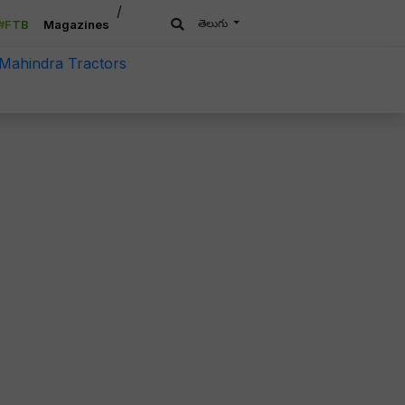
/a>
తెలుగు
#FTB
Magazines