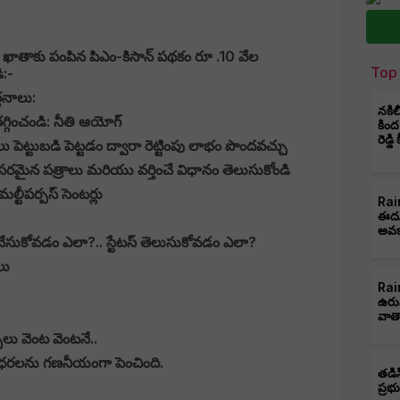
కు ఖాతాకు పంపిన పిఎం-కిసాన్ పథకం రూ .10 వేల
Top 
:-
తనాలు:
నకిల
గ్గించండి: నీతి ఆయోగ్
కింద
రెడ్డ
పెట్టుబడి పెట్టడం ద్వారా రెట్టింపు లాభం పొందవచ్చు
సరమైన పత్రాలు మరియు వర్తించే విధానం తెలుసుకోండి
ల్టీపర్పస్ సెంటర్లు
Rain
ఈదుర
అవక
 చేసుకోవడం ఎలా?.. స్టేటస్ తెలుసుకోవడం ఎలా?
లు
Rain
ఉరు
వాత
ులు వెంట వెంటనే..
 ధరలను గణనీయంగా పెంచింది.
తడిస
ప్రభ