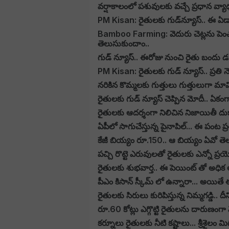
వర్షాకాలంలో పశువులకు వచ్చే ప్ర‌ధాన వ్య
PM Kisan: రైతులకు గ
Bamboo Farming: వెదురు చెట్లను పెంచడ
తెలుసుకుందాం..
గుడ్ న్యూస్.. ఈరోజు నుంచి రైతు బందు డబ
PM Kisan: రైతులకు గుడ్ న్యూస్.. ప్రతి 
నరికిన కొమ్మలకు గుత్తులు గుత్తులుగా 
రైతులకు గుడ్ న్యూస్ చెప్పిన మోదీ.. ఏకంగ
రైతులకు ఆదర్శంగా నిలిచిన నిజాయితీ దు
ఏపీలో సాగుచేస్తున్న పైనాపిల్... ఈ పంట ప్రత
కేజీ బియ్యం రూ.150.. ఆ బియ్యం ఏవో త
పచ్చి రొట్టె ఎరువులతో రైతులకు ఎన్నో ప
రైతులకు శుభవార్త.. ఈ పెయింట్ తో అధి
పీఎం కిసాన్ స్కీమ్ లో ఉన్నారా... అయితే
రైతులకు సిరులు కురిపిస్తున్న నిమ్మగడ్డి.. 
రూ.60 కోట్లు ఎగ్గొట్టి రైతులను దారుణం
కర్నూలు రైతులకు నీటి కష్టాలు... శ్రీశైల