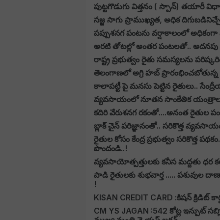
పుట్టగొడుగు విత్తనం ( స్పాన్) తయారీ విధా
సజ్జ సాగు ప్రాముఖ్యత, అధిక దిగుబడినిచ్చే
పప్పుశనగ పంటను వర్షాకాలంలో అధికంగా నష్
అరటి తోటల్లో అంతర పంటలతో.. అదనపు 
రాష్ట్ర ప్రభుత్వం రైతు సమస్యలను పరిష్
తెలంగాణలో అగ్రి హబ్ ప్రారంభించబోతున్న 
కాలాపట్టీ పై మనసు పెట్టిన రైతులు.. సేంద్
వ్యవసాయంలో నూతన సాంకేతిక యంత్రాలు ఆంధ
కదిరి వేరుశనగ రకంతో....అనంత రైతుల పం
బ్లాక్ చైన్ పరిజ్ఞానంతో.. సరికొత్త వ్యవసాయ
రైతుల కోసం కేంద్ర ప్రభుత్వం సరికొత్త పథ
పొందండి..!
వ్యవసాయోత్పత్తులకు కనీస మద్దతు ధర కల
పాడి రైతులకు శుభవార్త ..... పశువుల దా
!
KISAN CREDIT CARD :కిషన్ క్రిడిట్ కార్
CM YS JAGAN :542 కోట్ల ఇన్పుట్ సబ్సి