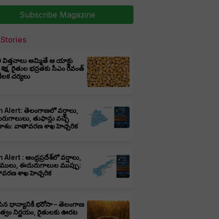
Subscribe Magazine
Stories
ీ విత్తనాలు అమ్మితే ఆ యాక్టు
 శిక్ష, రైతుల భద్రతకు సీఎం రేవంత్
ి కీలక చర్యలు
 Alert: తెలంగాణలో వర్షాలు,
ుగాలులు, తుఫాన్లు వచ్చే
ాశం: వాతావరణ శాఖ హెచ్చరిక
 Alert : ఆంధ్రప్రదేశ్‌లో వర్షాలు,
ములు, ఈదురుగాలుల ముప్పు:
ావరణ శాఖ హెచ్చరిక
ిన ధాన్యానికీ భరోసా – తెలంగాణ
ుత్వం నిర్ణయం, రైతులకు ఊరట