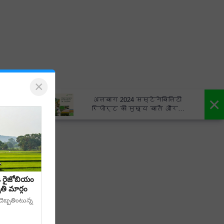
×
×
अलबाग 2024 सस्टेनेबिलिटी
रिपोर्ट की मुख्य बातें और
कार्य - Albaugh 2024
Sustainability Report Highlights
Actions
డి రైజోబియం
తి మార్గం
బ్బతింటున్న