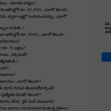
ాధులు.. నివారణ చర్యలు!
ుడ్‏న్యూస్.. ఈ ఏడాది అకౌంట్లోకి రూ. 42,000.. ఎలాగో తెలుసా..
ం ద్వారా లక్షల్లో సంపాదించవచ్చు.. ఎలాగో
ఏపీ 
్బుల పంపిణి ..!
నిర్
సాగ
నెలా అకౌంట్లోకి రూ. 3000.. ఎలాగో తెలుసా..
మామిడికాయలు!
ా రూ. 15 లక్షలు?
కాణం.. ఎక్కడంటే?
్యేకతలివే..!
ెలుసా?
్రయోజనాలు?
క ఆదాయం.. ఎలానో తెలుసా?
 ఈ యాప్ గురించి తెలుసుకోవాల్సిందే!
దీని ప్రత్యేకత ఏమిటో తెలుసా?
గా మోసం చేసిన.. రైస్ మిల్ యజమాని?
ం మిగులు జలాలు రాక విలవిలలాడుతున్న రైతులు!