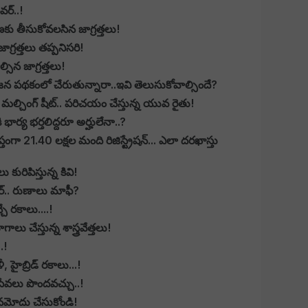
ర్..!
కు తీసుకోవలసిన జాగ్రత్తలు!
గ్రత్తలు తప్పనిసరి!
సిన జాగ్రత్తలు!
జన పథకంలో చేరుతున్నారా..ఇవి తెలుసుకోవాల్సిందే?
ల్చింగ్ షీట్.. పరిచయం చేస్తున్న యువ రైతు!
ార్య భర్తలిద్దరూ అర్హులేనా..?
్తంగా 21.40 లక్షల మంది రిజిస్ట్రేషన్... ఎలా దరఖాస్తు
రిపిస్తున్న కివి!
ార్.. రుణాలు మాఫీ?
ే రకాలు....!
 చేస్తున్న శాస్త్రవేత్తలు!
.!
, హైబ్రిడ్ రకాలు...!
సేవలు పొందవచ్చు..!
మోదు చేసుకోండి!