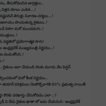
నం, తీసుకోవలసిన జాగ్రత్తలు...
 విత్తన రకాలు ఎంపిక.....!
టపరిచే తెగుళ్లు నివారణ చర్యలు....!
ఆదాయం పొందుతున్న రైతులు..!
కరించే దిశగా మరో ముందడుగు..!
మంత్రులు..!
రీయ పద్ధతిలో ప్రయోగాత్మక సాగు!
్రప్రదేశ్ ముఖ్యమంత్రి నిర్ణయం...!
ట పండుతోంది..!
ం..!
కం... రైతులు ఇలా చేయండి నెలకు మూడు వేల పెన్షన్
్పించడంలో మరో కీలక నిర్ణయం...
ణా తయారీ పరిశ్రమలు నెలకొల్పేవారికి 90% ప్రభుత్వ రాయితీ
డు కొరకు దరఖాస్తు చేసుకోవడం ఎలా ...?
డీ ని నేడు రైతుల ఖాతా లో జమ చేయనున : ఆంధ్రప్రదేశ్