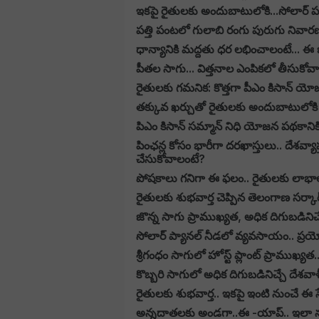
ఇకపై రైతులకు అందుబాటులోకి...సోలార్ పవ
పత్తి పంటలో గులాబి రంగు పురుగు నివారణ
ధాన్యానికి మద్దతు ధర లభించాలంటే... ఈ జా
పీతల సాగు... విత్తనాల ఎంపికలో తీసుకోవాల్
రైతులకు గమనిక: కొత్తగా పీఎం కిసాన్ యో
తక్కువ ఖర్చుతో రైతులకు అందుబాటులోకి మ
పిఎం కిసాన్ సమ్మాన్ నిధి యోజన పథకానికి భ
పింఛన్ల కోసం భారీగా దరఖాస్తులు.. దేశవ్యాప
చేసుకోవాలంటే?
పోషకాలు గనిగా ఈ ఫలం.. రైతులకు లాభాలు కు
రైతులకు శుభవార్త చెప్పిన తెలంగాణ సర్క
జొన్న సాగు ప్రాముఖ్యత, అధిక దిగుబడినిచ్చ
సోలార్ ప్యానల్ నీడలో వ్యవసాయం.. ప్రయోగాలు
శ్రీగంధం సాగులో హోస్ట్ ప్లాంట్ ప్రాముఖ్యత..
కొబ్బరి సాగులో అధిక దిగుబడినిచ్చే దేశవాళీ
రైతులకు శుభవార్త.. ఇకపై ఇంటి నుంచే ఈ 
అన్నదాతలకు అండగా..ఈ -యాప్.. ఇలా న