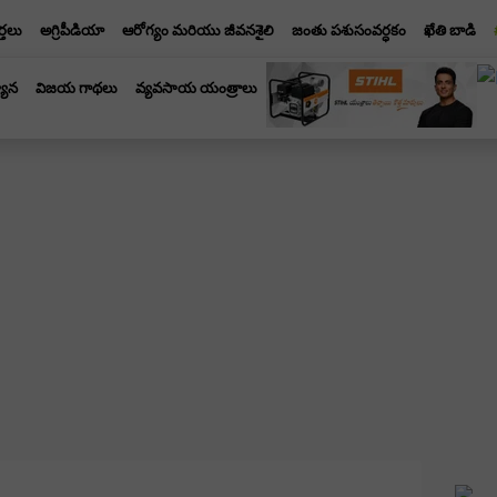
్తలు
అగ్రిపీడియా
ఆరోగ్యం మరియు జీవనశైలి
జంతు పశుసంవర్ధకం
ఖేతి బాడి
యాన
విజయ గాథలు
వ్యవసాయ యంత్రాలు