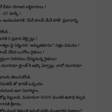
సల్ బీమా యోజన లబ్దిదారులు !
 IIT రూర్కీ !
దించడానికి 'మేరీ పాలసీ మేరే హాత్' ప్రచారాన్ని
ోండి ...
కి 5 ప్రధాన వెబ్సైట్లు !
్యల పై నిర్మించిన 'అమృతభూమి" చిత్రం విడుదల !
మాండ్ చేసిన ఒంగోలు రైతులు !
ప్తంగా నిరసనలు చేపట్టనున్న రైతులు!
 యూరియా ప్లాంట్ కి ఇఫ్కో ఏర్పాట్లు. నానో యూరియా
భాలను తెలుసుకోండి.
లిమిటెడ్ తో భారత్ ఒప్పందం.
ురుగులని ఇలా నివారిద్దాం.
0 కోట్ల పెట్టుబడి, సుమారుగా 6000 మందికి ఉపాధి కల్పన.
నికి శ్రీకారం.
.94 కోట్ల మంది రైతులకి ఇప్పటి వరకు మంజూరైన రుణాలు?