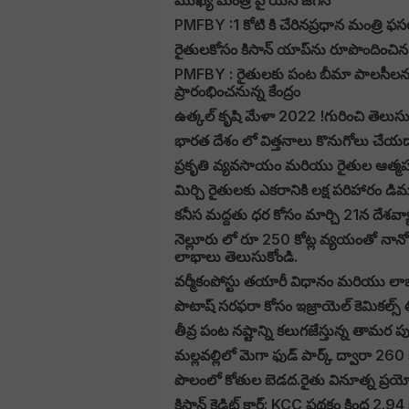
ముఖ్య మంత్రి వై యస్ జగన్
PMFBY :1 కోటి కి చేరినప్రధాన మంత్రి ఫ
రైతులకోసం కిసాన్ యాప్‌ను రూపొందించిన -
PMFBY : రైతులకు పంట బీమా పాలసీలను అం
ప్రారంభించనున్న కేంద్రం
ఉత్కల్ కృషి మేళా 2022 !గురించి తెలుసుక
భారత దేశం లో విత్తనాలు కొనుగోలు చేయడాని
ప్రకృతి వ్యవసాయం మరియు రైతుల ఆత్మహత
మిర్చి రైతులకు ఎకరానికి లక్ష పరిహారం డి
కనీస మద్దతు ధర కోసం మార్చి 21న దేశవ్యా
నెల్లూరు లో రూ 250 కోట్ల వ్యయంతో నానో
లాభాలు తెలుసుకోండి.
వర్మీకంపోస్టు తయారీ విధానం మరియు లా
పొటాష్ సరఫరా కోసం ఇజ్రాయెల్ కెమికల్స్ 
తీవ్ర పంట నష్టాన్ని కలుగజేస్తున్న తామర ప
మల్లవల్లిలో మెగా ఫుడ్ పార్క్ ద్వారా 26
పొలంలో కోతుల బెడద.రైతు వినూత్న ప్రయోగా
కిసాన్ క్రెడిట్ కార్డ్: KCC పథకం కింద 2