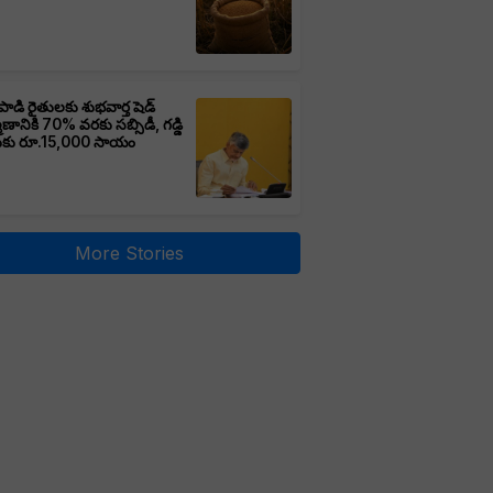
పాడి రైతులకు శుభవార్త షెడ్
మాణానికి 70% వరకు సబ్సిడీ, గడ్డి
ుకు రూ.15,000 సాయం
More Stories