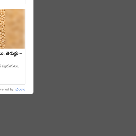
, తెగుళ్లు –
న పురుగులు,
wered by
iZooto