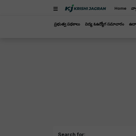
Home
వార
ప్రభుత్వ పథకాలు
విద్య &ఉద్యోగ సమాచారం
ఉద్
Search for
: