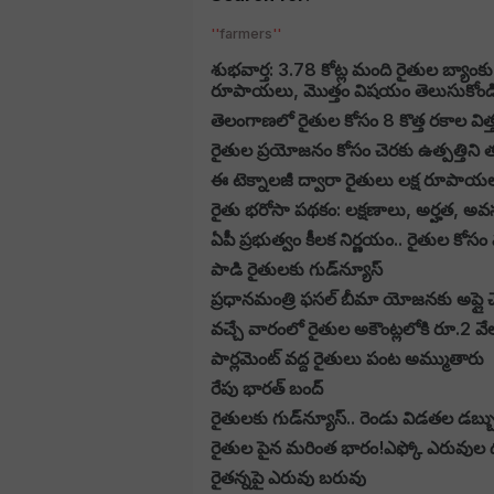
farmers
శుభవార్త: 3.78 కోట్ల మంది రైతుల బ్యాం
రూపాయలు, మొత్తం విషయం తెలుసుకోండి
తెలంగాణలో రైతుల కోసం 8 కొత్త రకాల విత్
రైతుల ప్రయోజనం కోసం చెరకు ఉత్పత్తిని త
ఈ టెక్నాలజీ ద్వారా రైతులు లక్ష రూపాయలు 
రైతు భరోసా పథకం: లక్షణాలు, అర్హత, అవ
ఏపీ ప్రభుత్వం కీలక నిర్ణయం.. రైతుల కోసం మ
పాడి రైతులకు గుడ్‌న్యూస్
ప్రధానమంత్రి ఫసల్ బీమా యోజన‌కు అప్లై
వచ్చే వారంలో రైతుల అకౌంట్లలోకి రూ.2 వే
పార్లమెంట్ వద్ద రైతులు పంట అమ్ముతారు
రేపు భారత్ బంద్
రైతులకు గుడ్‌న్యూస్.. రెండు విడతల డబ్బ
రైతుల పైన మరింత భారం!ఎఫ్కో ఎరువుల
రైతన్నపై ఎరువు బరువు