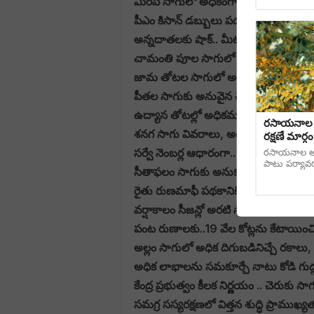
మిరప సాగులో అధికంగా వ్యాపించే బ్యాక్టీర
పీఎం కిసాన్ డబ్బులు పడని వారి ఖాతాలో 
అన్నదాతలకు షాక్.. మీటర్లు ఉంటేనే సాగుకు వ
చామంతి పూల సాగులో సస్యరక్షణ చర్యలు..
జామ తోటల సాగులో అధిక కాయ దిగుబడి 
పీతల సాగుకు అనువైన చెరువుల నిర్మాణం, త
ఉద్యాన తోటల్లో అధికమవుతున్న చీడపీడల
రసాయనాల ర
శనగ సాగు వివరాలు, అధిక దిగుబడినిచ్చే ర
రక్షణే మార్గ
సర్వే నెంబర్ల ఆధారంగా.. పంట లెక్కలు?
రసాయనాల అదు
పాటు పర్యావ
సీతాఫలం సాగుకు అనుకూలమైన దేశీయ, హైబ్
రైతు రుణమాఫీ పథకానికి రూ.63.05 కోట్లు
వర్షాకాలం సీజన్లో అరటి సాగులో అధికంగా వ్
పంట రుణాలకు..19 వేల కోట్లను కేటాయించిన
అల్లం సాగులో అధిక దిగుబడినిచ్చే రకాలు, 
అధిక లాభాలను సమకూర్చే నాటు కోడి గుడ్ల ఉ
కేంద్ర ప్రభుత్వం కీలక నిర్ణయం .. చెరుకు 
సమగ్ర సస్యరక్షణలో విత్తన శుద్ధి ప్రాముఖ్యత