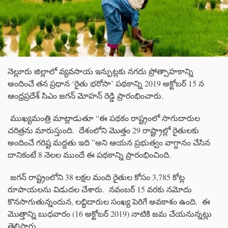
నెల్లూరు జిల్లాలో వ్యవసాయ ఇన్పుట్లకు నగదు ప్రోత్సాహకాన్ని
అందించే తన ప్రధాన ‘రైతు భరోసా’ పథకాన్ని 2019 అక్టోబర్ 15 న
ఆంధ్రప్రదేశ్ సిఎం జగన్ మోహన్ రెడ్డి ప్రారంభించారు.
ముఖ్యమంత్రి మాట్లాడుతూ “ఈ పథకం రాష్ట్రంలో సాగుదారుల
చరిత్రను మారుస్తుంది. దేశంలోని మొత్తం 29 రాష్ట్రాల్లో రైతులకు
అందించే గరిష్ట మద్దతు ఇది ”అని ఆయన ప్రభుత్వం వాగ్దానం చేసిన
దానికంటే 8 నెలల ముందే ఈ పథకాన్ని ప్రారంభించింది.
జగన్ రాష్ట్రంలోని 38 లక్షల మంది రైతుల కోసం 3,785 కోట్ల
రూపాయలను విడుదల చేశారు. నవంబర్ 15 వరకు నమోదు
కొనసాగుతున్నందున, లబ్ధిదారుల సంఖ్య పెరిగే అవకాశం ఉంది. ఈ
మొత్తాన్ని బుధవారం (16 అక్టోబర్ 2019) నాటికి జమ చేయనున్నట్లు
తెలిపారు.