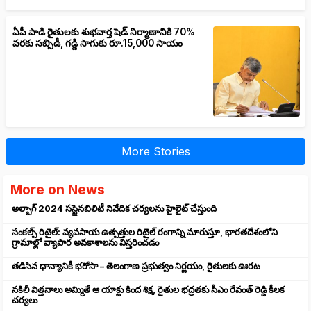
ఏపీ పాడి రైతులకు శుభవార్త షెడ్ నిర్మాణానికి 70%
వరకు సబ్సిడీ, గడ్డి సాగుకు రూ.15,000 సాయం
More Stories
More on News
అల్బాగ్ 2024 సస్టైనబిలిటీ నివేదిక చర్యలను హైలైట్ చేస్తుంది
సంకల్ప్ రిటైల్: వ్యవసాయ ఉత్పత్తుల రిటైల్ రంగాన్ని మారుస్తూ, భారతదేశంలోని
గ్రామాల్లో వ్యాపార అవకాశాలను విస్తరించడం
తడిసిన ధాన్యానికీ భరోసా – తెలంగాణ ప్రభుత్వం నిర్ణయం, రైతులకు ఊరట
నకిలీ విత్తనాలు అమ్మితే ఆ యాక్టు కింద శిక్ష, రైతుల భద్రతకు సీఎం రేవంత్ రెడ్డి కీలక
చర్యలు