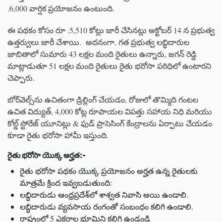
.6,000 వార్షిక ప్రయోజనం ఉంటుంది.
ఈ పథకం కోసం రూ .5,510 కోట్లు జారీ చేసినట్లు అక్టోబర్ 14 న ప్రభుత్వ
ఉత్తర్వులు జారీ చేశాయి. అదనంగా, గత ప్రభుత్వ లబ్ధిదారుల
జాబితాలో సుమారు 43 లక్షల మంది రైతులు ఉన్నారు, జగన్ రెడ్డి
మాట్లాడుతూ 51 లక్షల మంది రైతులు రైతు భరోసా పరిధిలో ఉంటారని
చెప్పారు.
బోర్‌వెల్స్‌ను ఉచితంగా డ్రిల్లింగ్ చేయడం, రోజులో తొమ్మిది గంటల
ఉచిత విద్యుత్, 4,000 కోట్ల రూపాయల విపత్తు సహాయ నిధి మరియు
కోల్డ్ స్టోరేజ్ యూనిట్లు & ఫుడ్ ప్రాసెసింగ్ కేంద్రాలను ఏర్పాటు చేయడం
కూడా రైతు భరోసా హామీ ఇస్తుంది.
రైతు
భరోసా
యొక్క
అర్హత
:-
రైతు భరోసా పథకం యొక్క ప్రయోజనం అర్హత ఉన్న రైతులకు
మాత్రమే క్రింద ఇవ్వబడుతుంది:
లబ్ధిదారుడు ఆంధ్రప్రదేశ్‌లో శాశ్వత నివాసి అయి ఉండాలి.
లబ్ధిదారుడు వ్యవసాయ రంగంతో సంబంధం కలిగి ఉండాలి.
రాష్ట్రంలో 5 ఎకరాల భూమిని కలిగి ఉండండి