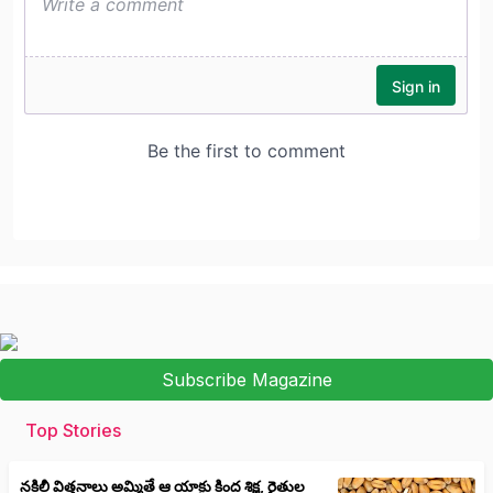
Subscribe Magazine
Top Stories
నకిలీ విత్తనాలు అమ్మితే ఆ యాక్టు కింద శిక్ష, రైతుల