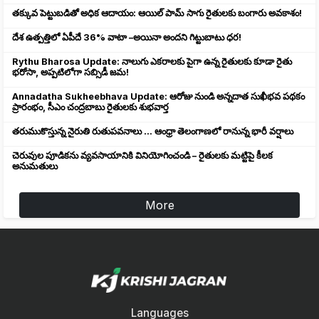
తక్కువ పెట్టుబడితో అధిక ఆదాయం: ఆయిల్ పామ్ సాగు రైతులకు బంగారు అవకాశం!
దేశ ఉత్పత్తిలో ఏపీదే 36% వాటా –అయినా అందని గిట్టుబాటు ధర!
Rythu Bharosa Update: నాలుగు ఎకరాలకు పైగా ఉన్న రైతులకు కూడా రైతు
భరోసా, అప్పటిలోగా సబ్సిడీ జమ!
Annadatha Sukheebhava Update: ఆరోజు నుండి అన్నదాత సుఖీభవ పథకం
ప్రారంభం, సీఎం చంద్రబాబు రైతులకు శుభవార్త
తరుముకొస్తున్న నైరుతి రుతుపవనాలు ... ఆంధ్రా తెలంగాణలో రానున్న భారీ వర్షాలు
చెరువుల పూడికను వ్యవసాయానికి వినియోగించండి – రైతులకు మట్టిపై కీలక
అనుమతులు
More
Languages