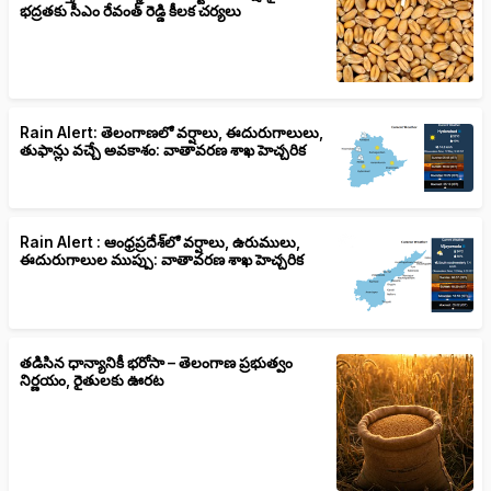
భద్రతకు సీఎం రేవంత్ రెడ్డి కీలక చర్యలు
Rain Alert: తెలంగాణలో వర్షాలు, ఈదురుగాలులు,
తుఫాన్లు వచ్చే అవకాశం: వాతావరణ శాఖ హెచ్చరిక
Rain Alert : ఆంధ్రప్రదేశ్‌లో వర్షాలు, ఉరుములు,
ఈదురుగాలుల ముప్పు: వాతావరణ శాఖ హెచ్చరిక
తడిసిన ధాన్యానికీ భరోసా – తెలంగాణ ప్రభుత్వం
నిర్ణయం, రైతులకు ఊరట