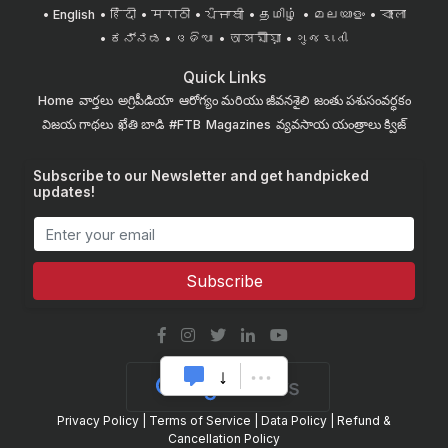
English
हिंदी
मराठी
ਪੰਜਾਬੀ
தமிழ்
മലയാളം
বাংলা
ಕನ್ನಡ
ଓଡିଆ
অসমীয়া
ગુજરાતી
Quick Links
Home
వార్తలు
అగ్రిపీడియా
ఆరోగ్యం మరియు జీవనశైలి
జంతు పశుసంవర్ధకం
విజయ గాథలు
ఖేతి బాడి
#FTB
Magazines
వ్యవసాయ యంత్రాలు
క్విజ్
Subscribe to our Newsletter and get handpicked
updates!
Subscribe
Privacy Policy
|
Terms of Service
|
Data Policy
|
Refund &
Cancellation Policy