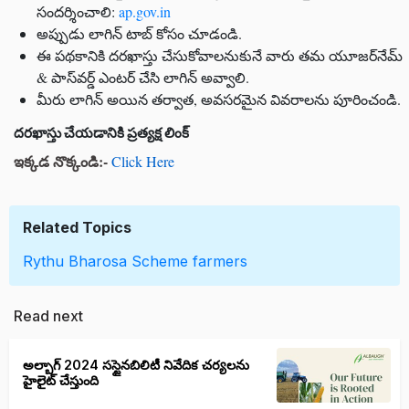
సందర్శించాలి:
ap.gov.in
అప్పుడు లాగిన్ టాబ్ కోసం చూడండి.
ఈ పథకానికి దరఖాస్తు చేసుకోవాలనుకునే వారు తమ యూజర్‌నేమ్
& పాస్‌వర్డ్ ఎంటర్ చేసి లాగిన్ అవ్వాలి.
మీరు లాగిన్ అయిన తర్వాత, అవసరమైన వివరాలను పూరించండి.
దరఖాస్తు
చేయడానికి
ప్రత్యక్ష
లింక్
ఇక్కడ
నొక్కండి
:-
Click Here
Related Topics
Rythu Bharosa Scheme
farmers
Read next
అల్బాగ్ 2024 సస్టైనబిలిటీ నివేదిక చర్యలను
హైలైట్ చేస్తుంది