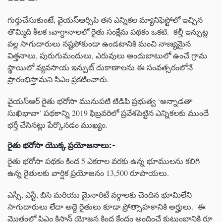
గుర్తుచేసుకుంటే, వైయస్ఆర్సిపి తన ఎన్నికల మ్యానిఫెస్టోలో ఇచ్చిన
తొమ్మిది కీలక sవాగ్దానాలలో రైతు సంక్షేమ పథకం ఒకటి. కల్తీ ఇన్పుట్ల
వల్ల సాగుదారులు నష్టపోకుండా ఉండటానికి మంచి నాణ్యమైన
విత్తనాలు, పురుగుమందులు, ఎరువులు అందుబాటులో ఉంచే గ్రామ
స్థాయిలో వ్యవసాయ ఇన్పుట్ దుకాణాలను ఈ సంవత్సరంలోనే
ప్రారంభిస్తామని సిఎం ప్రకటించారు.
వైయస్ఆర్ రైతు భరోసా మునుపటి టిడిపి ప్రభుత్వ ‘అన్నాడతా
సుఖిభావా’ పథకాన్ని 2019 ఫిబ్రవరిలో ప్రవేశపెట్టిన ఎన్నికలకు ముందే
భర్తీ చేసినట్లు పేర్కొనడం ముఖ్యం.
రైతు
భరోసా
యొక్క
ప్రయోజనాలు
:-
రైతు భరోసా పథకం కింద 5 ఎకరాల వరకు ఉన్న భూములను కలిగి
ఉన్న రైతులకు వార్షిక ప్రయోజనం 13,500 రూపాయలు.
ఎస్సీ, ఎస్టీ, బిసి మరియు మైనారిటీ వర్గాలకు చెందిన భూమిలేని
సాగుదారులు లేదా అద్దె రైతులు కూడా ప్రోత్సాహకానికి అర్హులు. ఈ
మొత్తంలో పిఎం కిసాన్ యోజన కింద కేంద్రం అందించే కుటుంబానికి రూ