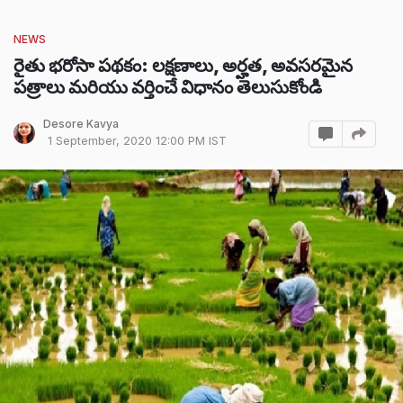
NEWS
రైతు భరోసా పథకం: లక్షణాలు, అర్హత, అవసరమైన
పత్రాలు మరియు వర్తించే విధానం తెలుసుకోండి
Desore Kavya
1 September, 2020 12:00 PM IST