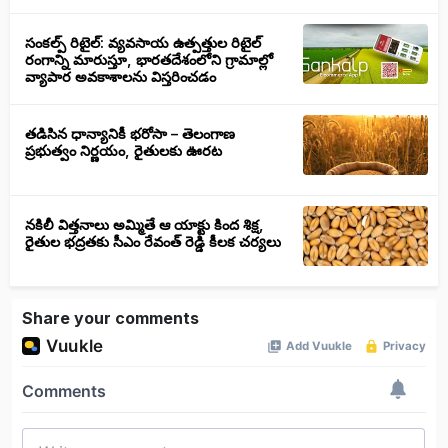
సంకల్ప్ రిటైల్: వ్యవసాయ ఉత్పత్తుల రిటైల్
రంగాన్ని మారుస్తూ, భారతదేశంలోని గ్రామాల్లో
వ్యాపార అవకాశాలను విస్తరించడం
తడిసిన ధాన్యానికీ భరోసా – తెలంగాణ
ప్రభుత్వం నిర్ణయం, రైతులకు ఊరట
నకిలీ విత్తనాలు అమ్మితే ఆ యాక్టు కింద శిక్ష,
రైతుల భద్రతకు సీఎం రేవంత్ రెడ్డి కీలక చర్యలు
Share your comments