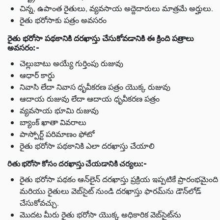
చిన్న, ఉపాంత రైతులు, వ్యవసాయ అద్దెదారులు మాత్రమే అర్హులు.
రైతు భరోసాకు పత్రం అవసరం
రైతు
భరోసా
పథకానికి
దరఖాస్తు
చేసుకోవడానికి
ఈ
క్రింది
పత్రాలు
అవసరం
:-
చెల్లుబాటు అయ్యే గుర్తింపు రుజువు
ఆధార్ కార్డు
నివాసి లేదా నివాస ధృవీకరణ పత్రం యొక్క రుజువు
ఆదాయ రుజువు లేదా ఆదాయ ధృవీకరణ పత్రం
వ్యవసాయ భూమి రుజువు
బ్యాంక్ ఖాతా వివరాలు
పాస్పోర్ట్ పరిమాణం ఫోటో
రైతు భరోసా పథకానికి ఎలా దరఖాస్తు చేయాలి
రితు
భరోసా
కోసం
దరఖాస్తు
చేయడానికి
చర్యలు
:-
రైతు భరోసా పథకం ఆన్‌లైన్ దరఖాస్తు ప్రక్రియ ఇప్పటికే ప్రారంభమైంది
మరియు రైతులు వెబ్‌సైట్ నుండి దరఖాస్తు ఫారమ్‌ను డౌన్‌లోడ్
చేసుకోవచ్చు.
మొదట మీరు రైతు భరోసా యొక్క అధికారిక వెబ్‌సైట్‌ను