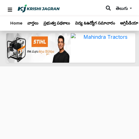
తెలుగు
Home
వార్తలు
ప్రభుత్వ పథకాలు
విద్య &ఉద్యోగ సమాచారం
అగ్రిపీడియా