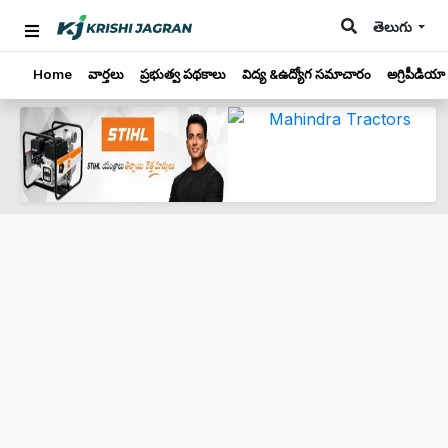
తెలుగు
Home
వార్తలు
ప్రభుత్వ పథకాలు
విద్య &ఉద్యోగ సమాచారం
అగ్రిపీడియా