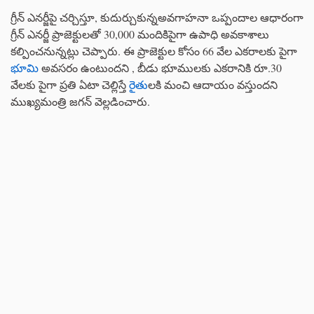
గ్రీన్ ఎనర్జీపై చర్చిస్తూ, కుదుర్చుకున్నఅవగాహనా ఒప్పందాల ఆధారంగా
గ్రీన్ ఎనర్జీ ప్రాజెక్టులతో 30,000 మందికిపైగా ఉపాధి అవకాశాలు
కల్పించనున్నట్లు చెప్పారు. ఈ ప్రాజెక్టుల కోసం 66 వేల ఎకరాలకు పైగా
భూమి
అవసరం ఉంటుందని , బీడు భూములకు ఎకరానికి రూ.30
వేలకు పైగా ప్రతి ఏటా చెల్లిస్తే
రైతు
లకి మంచి ఆదాయం వస్తుందని
ముఖ్యమంత్రి జగన్ వెల్లడించారు.