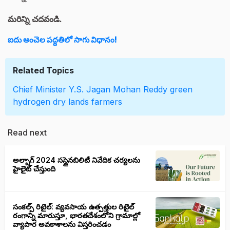
మరిన్ని చదవండి.
ఐదు అంచెల పద్దతిలో సాగు విధానం!
Related Topics
Chief Minister Y.S. Jagan Mohan Reddy
green
hydrogen
dry lands
farmers
Read next
అల్బాగ్ 2024 సస్టైనబిలిటీ నివేదిక చర్యలను
హైలైట్ చేస్తుంది
సంకల్ప్ రిటైల్: వ్యవసాయ ఉత్పత్తుల రిటైల్
రంగాన్ని మారుస్తూ, భారతదేశంలోని గ్రామాల్లో
వ్యాపార అవకాశాలను విస్తరించడం