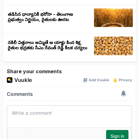
తడిసిన ధాన్యానికీ భరోసా – తెలంగాణ
ప్రభుత్వం నిర్ణయం, రైతులకు ఊరట
నకిలీ విత్తనాలు అమ్మితే ఆ యాక్టు కింద శిక్ష,
రైతుల భద్రతకు సీఎం రేవంత్ రెడ్డి కీలక చర్యలు
Share your comments