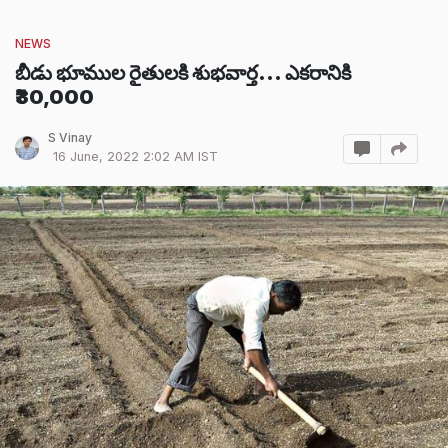
NEWS
బీడు భూముల రైతులకి శుభవార్త... ఎకరానికి
₹30,000
S Vinay
16 June, 2022 2:02 AM IST