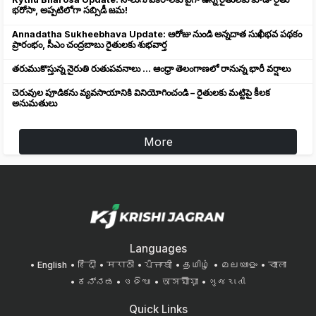
భరోసా, అప్పటిలోగా సబ్సిడీ జమ!
Annadatha Sukheebhava Update: ఆరోజు నుండి అన్నదాత సుఖీభవ పథకం
ప్రారంభం, సీఎం చంద్రబాబు రైతులకు శుభవార్త
తరుముకొస్తున్న నైరుతి రుతుపవనాలు ... ఆంధ్రా తెలంగాణలో రానున్న భారీ వర్షాలు
చెరువుల పూడికను వ్యవసాయానికి వినియోగించండి – రైతులకు మట్టిపై కీలక
అనుమతులు
More
Languages
English
हिंदी
मराठी
ਪੰਜਾਬੀ
தமிழ்
മലയാളം
বাংলা
ಕನ್ನಡ
ଓଡିଆ
অসমীয়া
ગુજરાતી
Quick Links