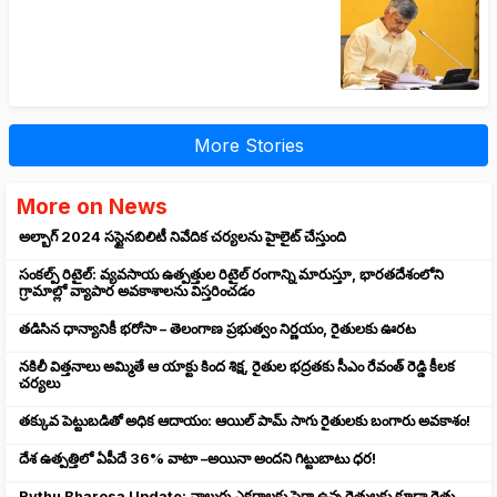
More Stories
More on News
అల్బాగ్ 2024 సస్టైనబిలిటీ నివేదిక చర్యలను హైలైట్ చేస్తుంది
సంకల్ప్ రిటైల్: వ్యవసాయ ఉత్పత్తుల రిటైల్ రంగాన్ని మారుస్తూ, భారతదేశంలోని
గ్రామాల్లో వ్యాపార అవకాశాలను విస్తరించడం
తడిసిన ధాన్యానికీ భరోసా – తెలంగాణ ప్రభుత్వం నిర్ణయం, రైతులకు ఊరట
నకిలీ విత్తనాలు అమ్మితే ఆ యాక్టు కింద శిక్ష, రైతుల భద్రతకు సీఎం రేవంత్ రెడ్డి కీలక
చర్యలు
తక్కువ పెట్టుబడితో అధిక ఆదాయం: ఆయిల్ పామ్ సాగు రైతులకు బంగారు అవకాశం!
దేశ ఉత్పత్తిలో ఏపీదే 36% వాటా –అయినా అందని గిట్టుబాటు ధర!
Rythu Bharosa Update: నాలుగు ఎకరాలకు పైగా ఉన్న రైతులకు కూడా రైతు