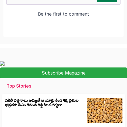
Subscribe Magazine
Top Stories
నకిలీ విత్తనాలు అమ్మితే ఆ యాక్టు కింద శిక్ష, రైతుల
భద్రతకు సీఎం రేవంత్ రెడ్డి కీలక చర్యలు