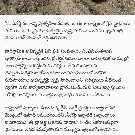
గ్రీన్ ఎనర్జీ రంగాన్ని ప్రోత్సహించడంలో భాగంగా రాష్ట్రంలో గ్రీన్ హైడ్రోజన్
మరియు అమ్మోనియా ఉత్పత్తిపై దృష్టి సారించామని ముఖ్యమంత్రి
వైఎస్ జగన్ మోహన్ రెడ్డి తెలిపారు.
పారిశ్రామిక అభివృద్ధికి ఏపీ ప్రతి సంవత్సరం ఎంఎస్‌ఎంఈలకు
ప్రోత్సాహకాలు ఇస్తుందని, ప్రత్యేక నిధుల ద్వారా పారిశ్రామిక పార్కుల్లో
కాలుష్యాన్ని అరికట్టేందుకు చర్యలు తీసుకుంటామని
చెప్పారు.పరిశ్రమల కోసం కేటాయించిన భూముల్లో మౌలిక
సదుపాయాల అభివృద్ధిపై దృష్టి సారించాలని, పరిశ్రమలు వీలైనంత
త్వరగా తమ కార్యకలాపాలను ప్రారంభించేందుకు వీలు కల్పిస్తుందని
సమీక్ష సందర్భంగా ముఖ్యమంత్రి అధికారులను ఆదేశించారు.
రాష్ట్రంలో ఏర్పాటు చేయనున్న గ్రీన్‌ ఎనర్జీ ప్రాజెక్టుల ద్వారా పెద్ద
మొత్తంలో ఉపాధి లభించనుందని ,వీటిపై ఇప్పటికే ఒప్పందాలు
కుదిరాయని, ఈ ప్రాజెక్టుల కోరకు దాదాపు 66వేల ఎకరాలకుపైగా
భూములు అవసరమవుతాయని ముఖ్యమంత్రి జగన్‌ తెలిపారు.