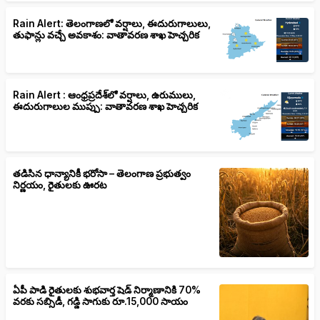
Rain Alert: తెలంగాణలో వర్షాలు, ఈదురుగాలులు,
తుఫాన్లు వచ్చే అవకాశం: వాతావరణ శాఖ హెచ్చరిక
Rain Alert : ఆంధ్రప్రదేశ్‌లో వర్షాలు, ఉరుములు,
ఈదురుగాలుల ముప్పు: వాతావరణ శాఖ హెచ్చరిక
తడిసిన ధాన్యానికీ భరోసా – తెలంగాణ ప్రభుత్వం
నిర్ణయం, రైతులకు ఊరట
ఏపీ పాడి రైతులకు శుభవార్త షెడ్ నిర్మాణానికి 70%
వరకు సబ్సిడీ, గడ్డి సాగుకు రూ.15,000 సాయం