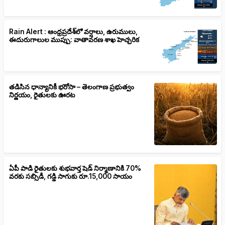
Rain Alert : ఆంధ్రప్రదేశ్‌లో వర్షాలు, ఉరుములు,
ఈదురుగాలుల ముప్పు: వాతావరణ శాఖ హెచ్చరిక
తడిసిన ధాన్యానికీ భరోసా – తెలంగాణ ప్రభుత్వం
నిర్ణయం, రైతులకు ఊరట
ఏపీ పాడి రైతులకు శుభవార్త షెడ్ నిర్మాణానికి 70%
వరకు సబ్సిడీ, గడ్డి సాగుకు రూ.15,000 సాయం