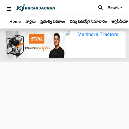
తెలుగు
Home
వార్తలు
ప్రభుత్వ పథకాలు
విద్య &ఉద్యోగ సమాచారం
అగ్రిపీడియా