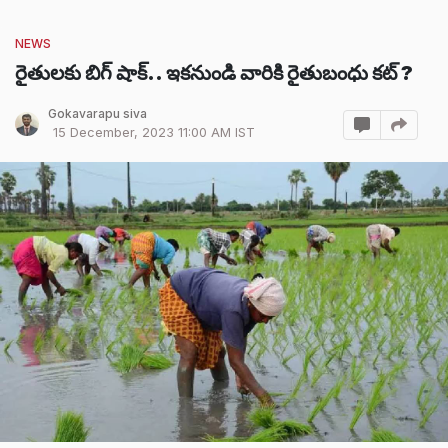
NEWS
రైతులకు బిగ్ షాక్.. ఇకనుండి వారికి రైతుబంధు కట్ ?
Gokavarapu siva
15 December, 2023 11:00 AM IST