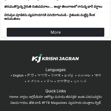
తరుముకొస్తున్న నైరుతి రుతుపవనాలు ... ఆంధ్రా తెలంగాణలో రానున్న భారీ వర్షాలు
చెరువుల పూడికను వ్యవసాయానికి వినియోగించండి – రైతులకు మట్టిపై కీలక
అనుమతులు
More
Languages
English
हिंदी
मराठी
ਪੰਜਾਬੀ
தமிழ்
മലയാളം
বাংলা
ಕನ್ನಡ
ଓଡିଆ
অসমীয়া
ગુજરાતી
Quick Links
Home
వార్తలు
అగ్రిపీడియా
ఆరోగ్యం మరియు జీవనశైలి
జంతు పశుసంవర్ధకం
విజయ గాథలు
ఖేతి బాడి
#FTB
Magazines
వ్యవసాయ యంత్రాలు
క్విజ్