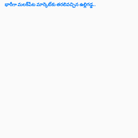
భారీగా మలక్‌పేట మార్కెట్‌కు తరలివచ్చిన ఉల్లిగడ్డ..