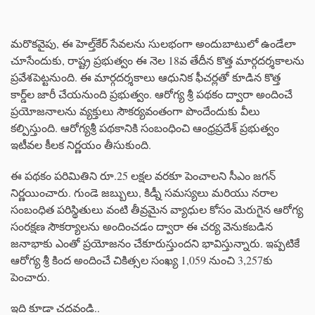
మరొకవైపు, ఈ హెల్త్‌కేర్ సేవలను సులభంగా అందుబాటులో ఉండేలా
చూసేందుకు, రాష్ట్ర ప్రభుత్వం ఈ నెల 18వ తేదీన కొత్త మార్గదర్శకాలను
ప్రవేశపెట్టనుంది. ఈ మార్గదర్శకాలు ఆధునిక ఫీచర్లతో కూడిన కొత్త
కార్డ్‌ల జారీ చేయనుంది ప్రభుత్వం. ఆరోగ్య శ్రీ పథకం ద్వారా అందించే
ప్రయోజనాలను వ్యక్తులు సౌకర్యవంతంగా పొందేందుకు వీలు
కల్పిస్తుంది. ఆరోగ్యశ్రీ పథకానికి సంబంధించి ఆంధ్రప్రదేశ్ ప్రభుత్వం
ఇటీవల కీలక నిర్ణయం తీసుకుంది.
ఈ పథకం పరిమితిని రూ.25 లక్షల వరకూ పెంచాలని సీఎం జగన్
నిర్ణయించారు. గుండె జబ్బులు, కిడ్నీ సమస్యలు మరియు నరాల
సంబంధిత పరిస్థితులు వంటి తీవ్రమైన వ్యాధుల కోసం మెరుగైన ఆరోగ్య
సంరక్షణ సౌకర్యాలను అందించడం ద్వారా ఈ చర్య వెనుకబడిన
జనాభాకు ఎంతో ప్రయోజనం చేకూరుస్తుందని భావిస్తున్నారు. ఇప్పటికే
ఆరోగ్య శ్రీ కింద అందించే చికిత్సల సంఖ్య 1,059 నుంచి 3,257కు
పెంచారు.
ఇది కూడా చదవండి..