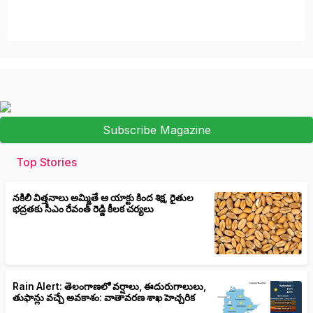
Subscribe Magazine
Top Stories
నకిలీ విత్తనాలు అమ్మితే ఆ యాక్టు కింద శిక్ష, రైతుల
భద్రతకు సీఎం రేవంత్ రెడ్డి కీలక చర్యలు
Rain Alert: తెలంగాణలో వర్షాలు, ఈదురుగాలులు,
తుఫాన్లు వచ్చే అవకాశం: వాతావరణ శాఖ హెచ్చరిక