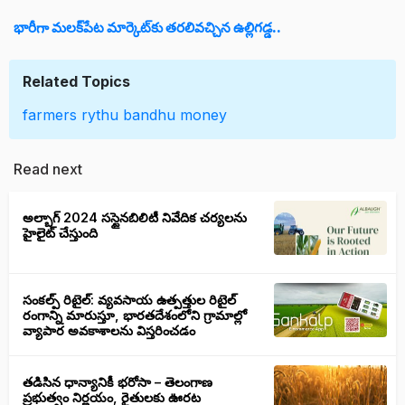
భారీగా మలక్‌పేట మార్కెట్‌కు తరలివచ్చిన ఉల్లిగడ్డ..
Related Topics
farmers
rythu bandhu
money
Read next
అల్బాగ్ 2024 సస్టైనబిలిటీ నివేదిక చర్యలను
హైలైట్ చేస్తుంది
సంకల్ప్ రిటైల్: వ్యవసాయ ఉత్పత్తుల రిటైల్
రంగాన్ని మారుస్తూ, భారతదేశంలోని గ్రామాల్లో
వ్యాపార అవకాశాలను విస్తరించడం
తడిసిన ధాన్యానికీ భరోసా – తెలంగాణ
ప్రభుత్వం నిర్ణయం, రైతులకు ఊరట