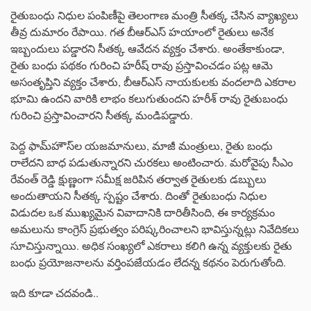
రైతుబంధు నిధుల పంపిణీపై తెలంగాణ మంత్రి సీతక్క చేసిన వ్యాఖ్యలు
తీవ్ర దుమారం రేపాయి. గత బీఆర్‌ఎస్‌ హయాంలో రైతులు అనేక
ఇబ్బందులు పడ్డారని సీతక్క ఆవేదన వ్యక్తం చేశారు. అంతేకాకుండా,
రైతు బంధు పథకం గురించి హరీష్ రావు ప్రస్తావించడం పట్ల ఆమె
అసంతృప్తిని వ్యక్తం చేశారు, బీఆర్ఎస్ నాయకులకు వందలాది ఎకరాల
భూమి ఉందని వారికి లాభం కలుగుతుందని హరీశ్ రావు రైతుబంధు
గురించి ప్రస్తావించారని సీతక్క మండిపడ్డారు.
పెద్ద ఫామ్‌హౌస్‌ల యజమానులు, మాజీ మంత్రులు, రైతు బంధు
రాలేదని బాధ పడుతున్నారని చురకలు అంటించారు. మరోవైపు సీఎం
రేవంత్ రెడ్డి క్షుణ్ణంగా సమీక్ష జరిపిన తర్వాత రైతులకు డబ్బులు
అందుతాయని సీతక్క స్పష్టం చేశారు. దింతో రైతుబంధు నిధుల
విడుదల ఒక ముఖ్యమైన వివాదానికి దారితీసింది, ఈ కార్యక్రమం
అమలును కాంగ్రెస్ ప్రభుత్వం పరిష్కరించాలని భావిస్తున్నట్లు నివేదికలు
సూచిస్తున్నాయి. అధిక సంఖ్యలో ఎకరాలు కలిగి ఉన్న వ్యక్తులకు రైతు
బంధు ప్రయోజనాలను వర్తింపజేయడం లేదన్న కథనం పెరుగుతోంది.
ఇది కూడా చదవండి..