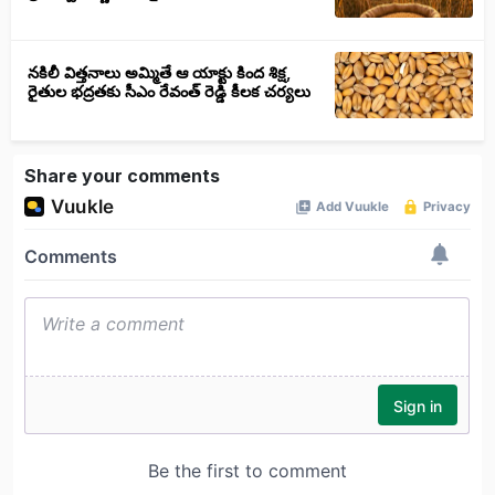
నకిలీ విత్తనాలు అమ్మితే ఆ యాక్టు కింద శిక్ష,
రైతుల భద్రతకు సీఎం రేవంత్ రెడ్డి కీలక చర్యలు
Share your comments