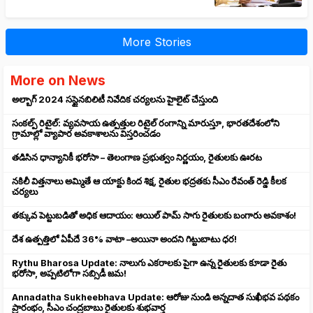
More Stories
More on News
అల్బాగ్ 2024 సస్టైనబిలిటీ నివేదిక చర్యలను హైలైట్ చేస్తుంది
సంకల్ప్ రిటైల్: వ్యవసాయ ఉత్పత్తుల రిటైల్ రంగాన్ని మారుస్తూ, భారతదేశంలోని
గ్రామాల్లో వ్యాపార అవకాశాలను విస్తరించడం
తడిసిన ధాన్యానికీ భరోసా – తెలంగాణ ప్రభుత్వం నిర్ణయం, రైతులకు ఊరట
నకిలీ విత్తనాలు అమ్మితే ఆ యాక్టు కింద శిక్ష, రైతుల భద్రతకు సీఎం రేవంత్ రెడ్డి కీలక
చర్యలు
తక్కువ పెట్టుబడితో అధిక ఆదాయం: ఆయిల్ పామ్ సాగు రైతులకు బంగారు అవకాశం!
దేశ ఉత్పత్తిలో ఏపీదే 36% వాటా –అయినా అందని గిట్టుబాటు ధర!
Rythu Bharosa Update: నాలుగు ఎకరాలకు పైగా ఉన్న రైతులకు కూడా రైతు
భరోసా, అప్పటిలోగా సబ్సిడీ జమ!
Annadatha Sukheebhava Update: ఆరోజు నుండి అన్నదాత సుఖీభవ పథకం
ప్రారంభం, సీఎం చంద్రబాబు రైతులకు శుభవార్త