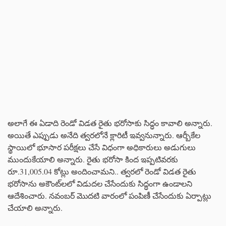
అలాగే ఈ ఏడాది రెండో విడత రైతు భరోసాకు సిద్ధం కావాలి అన్నారు.
అయితే ఎప్పుడు అనేది త్వరలోనే క్లారిటీ ఇవ్వనున్నారు. ఆర్బీకేల
స్థాయిలో భూసార పరీక్షలు చేసే విధంగా అధికారులు అడుగులు
ముందుకేయాలి అన్నారు. రైతు భరోసా కింద ఇప్పటివరకు
రూ.31,005.04 కోట్లు అందించామని.. త్వరలో రెండో విడత రైతు
భరోసాను అకౌంట్‌లలో విడుదల చేసేందుకు సిద్ధంగా ఉండాలని
ఆదేశించారు. నవంబర్‌ మొదటి వారంలో పంపిణీ చేసేందుకు ఏర్పాట్లు
చేయాలి అన్నారు.