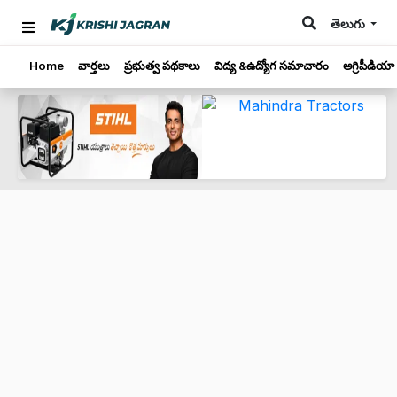
తెలుగు
Home
వార్తలు
ప్రభుత్వ పథకాలు
విద్య &ఉద్యోగ సమాచారం
అగ్రిపీడియా