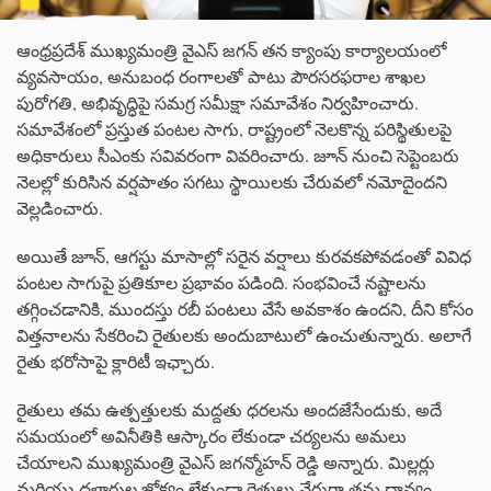
ఆంధ్రప్రదేశ్ ముఖ్యమంత్రి వైఎస్ జగన్ తన క్యాంపు కార్యాలయంలో
వ్యవసాయం, అనుబంధ రంగాలతో పాటు పౌరసరఫరాల శాఖల
పురోగతి, అభివృద్ధిపై సమగ్ర సమీక్షా సమావేశం నిర్వహించారు.
సమావేశంలో ప్రస్తుత పంటల సాగు, రాష్ట్రంలో నెలకొన్న పరిస్థితులపై
అధికారులు సీఎంకు సవివరంగా వివరించారు. జూన్ నుంచి సెప్టెంబరు
నెలల్లో కురిసిన వర్షపాతం సగటు స్థాయిలకు చేరువలో నమోదైందని
వెల్లడించారు.
అయితే జూన్, ఆగస్టు మాసాల్లో సరైన వర్షాలు కురవకపోవడంతో వివిధ
పంటల సాగుపై ప్రతికూల ప్రభావం పడింది. సంభవించే నష్టాలను
తగ్గించడానికి, ముందస్తు రబీ పంటలు వేసే అవకాశం ఉందని, దీని కోసం
విత్తనాలను సేకరించి రైతులకు అందుబాటులో ఉంచుతున్నారు. అలాగే
రైతు భరోసాపై క్లారిటీ ఇఛ్చారు.
రైతులు తమ ఉత్పత్తులకు మద్దతు ధరలను అందజేసేందుకు, అదే
సమయంలో అవినీతికి ఆస్కారం లేకుండా చర్యలను అమలు
చేయాలని ముఖ్యమంత్రి వైఎస్ జగన్మోహన్ రెడ్డి అన్నారు. మిల్లర్లు
మరియు దళారుల జోక్యం లేకుండా రైతులు నేరుగా తమ ధాన్యం