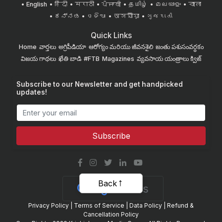
English
हिंदी
मराठी
ਪੰਜਾਬੀ
தமிழ்
മലയാളം
বাংলা
ಕನ್ನಡ
ଓଡିଆ
অসমীয়া
ગુજરાતી
Quick Links
Home
వార్తలు
అగ్రిపీడియా
ఆరోగ్యం మరియు జీవనశైలి
జంతు పశుసంవర్ధకం
విజయ గాథలు
ఖేతి బాడి
#FTB
Magazines
వ్యవసాయ యంత్రాలు
క్విజ్
Subscribe to our Newsletter and get handpicked
updates!
Subscribe
Back
Privacy Policy
|
Terms of Service
|
Data Policy
|
Refund &
Cancellation Policy