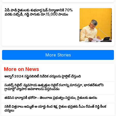
ఏపీ పాడి రైతులకు శుభవార్త షెడ్ నిర్మాణానికి 70%
వరకు సబ్సిడీ, గడ్డి సాగుకు రూ.15,000 సాయం
More Stories
More on News
అల్బాగ్ 2024 సస్టైనబిలిటీ నివేదిక చర్యలను హైలైట్ చేస్తుంది
సంకల్ప్ రిటైల్: వ్యవసాయ ఉత్పత్తుల రిటైల్ రంగాన్ని మారుస్తూ, భారతదేశంలోని
గ్రామాల్లో వ్యాపార అవకాశాలను విస్తరించడం
తడిసిన ధాన్యానికీ భరోసా – తెలంగాణ ప్రభుత్వం నిర్ణయం, రైతులకు ఊరట
నకిలీ విత్తనాలు అమ్మితే ఆ యాక్టు కింద శిక్ష, రైతుల భద్రతకు సీఎం రేవంత్ రెడ్డి కీలక
చర్యలు