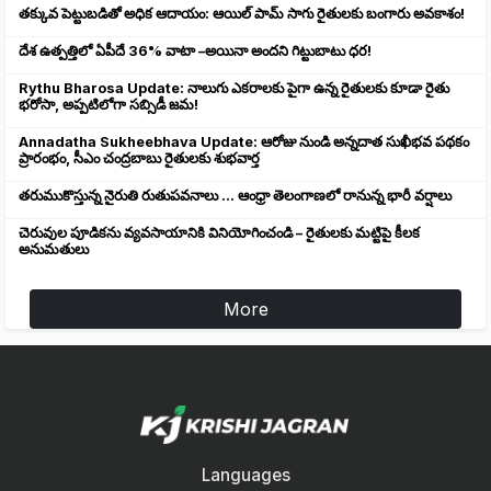
తక్కువ పెట్టుబడితో అధిక ఆదాయం: ఆయిల్ పామ్ సాగు రైతులకు బంగారు అవకాశం!
దేశ ఉత్పత్తిలో ఏపీదే 36% వాటా –అయినా అందని గిట్టుబాటు ధర!
Rythu Bharosa Update: నాలుగు ఎకరాలకు పైగా ఉన్న రైతులకు కూడా రైతు
భరోసా, అప్పటిలోగా సబ్సిడీ జమ!
Annadatha Sukheebhava Update: ఆరోజు నుండి అన్నదాత సుఖీభవ పథకం
ప్రారంభం, సీఎం చంద్రబాబు రైతులకు శుభవార్త
తరుముకొస్తున్న నైరుతి రుతుపవనాలు ... ఆంధ్రా తెలంగాణలో రానున్న భారీ వర్షాలు
చెరువుల పూడికను వ్యవసాయానికి వినియోగించండి – రైతులకు మట్టిపై కీలక
అనుమతులు
More
Languages