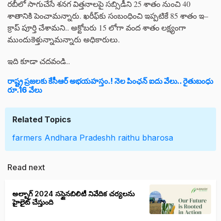
రబీలో సాగుచేసే శనగ విత్తనాలపై సబ్సిడీని 25 శాతం నుంచి 40
శాతానికి పెంచామన్నారు. ఖరీఫ్‌కు సంబంధించి ఇప్పటికే 85 శాతం ఇ–
క్రాప్‌ పూర్తి చేశామని.. అక్టోబరు 15 లోగా వంద శాతం లక్ష్యంగా
ముందుకెళ్తున్నామన్నారు అధికారులు.
ఇది కూడా చదవండి..
రాష్ట్ర ప్రజలకు కేసీఆర్ అభయహస్తం.! నెల పింఛన్‌ ఐదు వేలు.. రైతుబంధు
రూ.16 వేలు
Related Topics
farmers
Andhara Pradeshh
raithu bharosa
Read next
అల్బాగ్ 2024 సస్టైనబిలిటీ నివేదిక చర్యలను
హైలైట్ చేస్తుంది