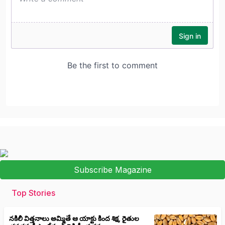
Subscribe Magazine
Top Stories
నకిలీ విత్తనాలు అమ్మితే ఆ యాక్టు కింద శిక్ష, రైతుల