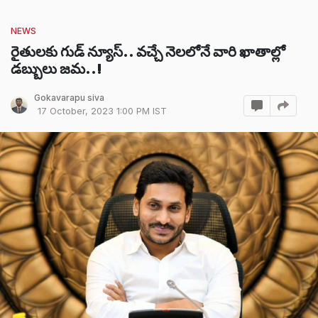
NEWS
రైతులకు గుడ్ న్యూస్.. వచ్చే నెలలోనే వారి ఖాతాల్లో
డబ్బులు జమ..!
Gokavarapu siva
17 October, 2023 1:00 PM IST