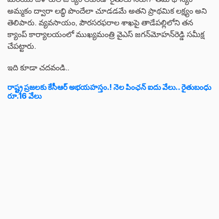
అమ్మకం ద్వారా లబ్ధి పొందేలా చూడడమే అతని ప్రాథమిక లక్ష్యం అని
తెలిపారు. వ్యవసాయం, పౌరసరఫరాల శాఖపై తాడేపల్లిలోని తన
క్యాంప్‌ కార్యాలయంలో ముఖ్యమంత్రి వైఎస్ జగన్‌మోహన్‌రెడ్డి సమీక్ష
చేపట్టారు.
ఇది కూడా చదవండి..
రాష్ట్ర ప్రజలకు కేసీఆర్ అభయహస్తం.! నెల పింఛన్‌ ఐదు వేలు.. రైతుబంధు
రూ.16 వేలు