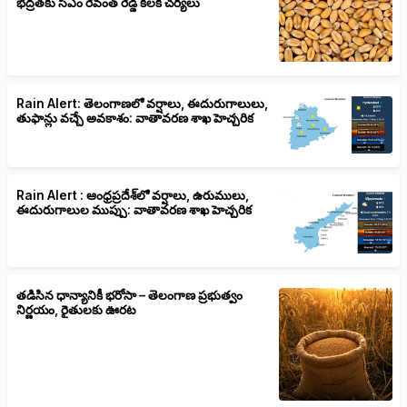
భద్రతకు సీఎం రేవంత్ రెడ్డి కీలక చర్యలు
Rain Alert: తెలంగాణలో వర్షాలు, ఈదురుగాలులు,
తుఫాన్లు వచ్చే అవకాశం: వాతావరణ శాఖ హెచ్చరిక
Rain Alert : ఆంధ్రప్రదేశ్‌లో వర్షాలు, ఉరుములు,
ఈదురుగాలుల ముప్పు: వాతావరణ శాఖ హెచ్చరిక
తడిసిన ధాన్యానికీ భరోసా – తెలంగాణ ప్రభుత్వం
నిర్ణయం, రైతులకు ఊరట