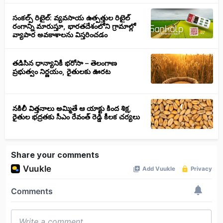
సంకల్ప్ రిటైల్: వ్యవసాయ ఉత్పత్తుల రిటైల్
రంగాన్ని మారుస్తూ, భారతదేశంలోని గ్రామాల్లో
వ్యాపార అవకాశాలను విస్తరించడం
తడిసిన ధాన్యానికీ భరోసా – తెలంగాణ
ప్రభుత్వం నిర్ణయం, రైతులకు ఊరట
నకిలీ విత్తనాలు అమ్మితే ఆ యాక్టు కింద శిక్ష,
రైతుల భద్రతకు సీఎం రేవంత్ రెడ్డి కీలక చర్యలు
Share your comments