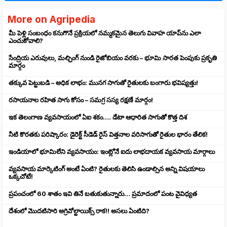
More on Agripedia
మీ పెళ్లి సంబంధం కనుగొనే ప్రక్రియలో నమ్మకమైన తెలుగు వివాహ యాప్‌ను ఎలా
ఎంచుకోవాలి?
సేంద్రియ ఎరువులు, మల్చింగ్ నుండి రైజోబియం వరకు – భూమి సారత పెంపుకు ప్రకృతి
మార్గం
తక్కువ పెట్టుబడి – అధిక లాభం: మునగ సాగుతో రైతులకు బంగారు భవిష్యత్తు!
రసాయనాల రహిత సాగు కోసం – సమగ్ర సస్య రక్షణే మార్గం!
ఇక తెలంగాణ వ్యవసాయంలో ఏఐ శకం…. డేటా ఆధారిత సాగుతో కొత్త దిశ
నీటి కొరతకు పరిష్కారం: డైరెక్ట్ సీడెడ్ రైస్ విత్తనాల వరిసాగుతో రైతుల భారం తేలిక!
ఇండియాలో భూమిలేని వ్యవసాయం: ఇంట్లోనే ఐదు లాభదాయక వ్యవసాయ మార్గాలు
వ్యవసాయ మార్కెటింగ్ అంటే ఏంటి? రైతులకు తెలిసి ఉండాల్సిన అన్ని విషయాలు
ఒక్కచోటే!
ప్రపంచంలో 60 శాతం ఇవి తినే బతుకుతున్నారు… ప్రమాదంలో పంట వైవిధ్యత
దేశంలో మొదటిసారి అగ్రివోల్టాయిక్స్ రాక!! అసలు ఏంటిది?