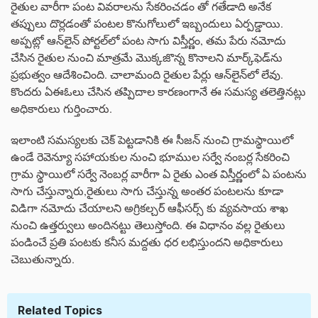
రైతుల వారీగా పంట వివరాలను సేకరించడం తో గతేడాది అనేక
తప్పులు దొర్లడంతో పంటల కొనుగోలులో ఇబ్బందులు ఏర్పడ్డాయి.
అప్పట్లో ఆన్‌లైన్‌ పోర్టల్‌లో పంట సాగు విస్తీర్ణం, తమ పేరు నమోదు
చేసిన రైతుల నుంచి మాత్రమే మొక్కజొన్న కొనాలని మార్క్‌ఫెడ్‌ను
ప్రభుత్వం ఆదేశించింది. చాలామంది రైతుల పేర్లు ఆన్‌లైన్‌లో లేవు.
కొందరు ఏఈఓలు చేసిన తప్పిదాల కారణంగానే ఈ సమస్య తలెత్తినట్లు
అధికారులు గుర్తించారు.
ఇలాంటి సమస్యలకు చెక్ పెట్టడానికి ఈ సీజన్ నుంచి గ్రామస్థాయిలో
ఉండే రెవెన్యూ సహాయకుల నుంచి భూముల సర్వే నంబర్ల సేకరించి
గ్రామ స్థాయిలో సర్వే నెంబర్ల వారీగా ఏ రైతు ఎంత విస్తీర్ణంలో ఏ పంటను
సాగు చేస్తున్నారు,రైతులు సాగు చేస్తున్న అంతర పంటలను కూడా
విడిగా నమోదు చేయాలని అగ్రికల్చర్ ఆఫీసర్స్ కు వ్యవసాయ శాఖ
నుంచి ఉత్తర్వులు అందినట్టు తెలుస్తోంది. ఈ విధానం వల్ల రైతులు
పండించే ప్రతి పంటకు కనీస మద్దతు ధర లభిస్తుందని అధికారులు
చెబుతున్నారు.
Related Topics