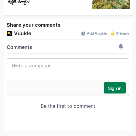
రక్షణే మార్గం!
Share your comments