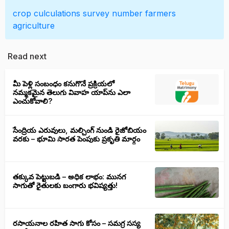
crop culculations
survey number
farmers
agriculture
Read next
మీ పెళ్లి సంబంధం కనుగొనే ప్రక్రియలో
నమ్మకమైన తెలుగు వివాహ యాప్‌ను ఎలా
ఎంచుకోవాలి?
సేంద్రియ ఎరువులు, మల్చింగ్ నుండి రైజోబియం
వరకు – భూమి సారత పెంపుకు ప్రకృతి మార్గం
తక్కువ పెట్టుబడి – అధిక లాభం: మునగ
సాగుతో రైతులకు బంగారు భవిష్యత్తు!
రసాయనాల రహిత సాగు కోసం – సమగ్ర సస్య