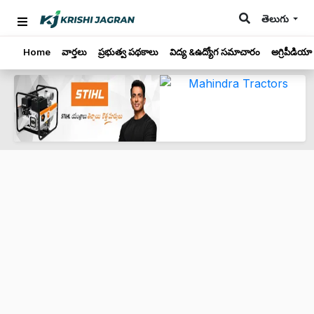
తెలుగు
Home
వార్తలు
ప్రభుత్వ పథకాలు
విద్య &ఉద్యోగ సమాచారం
అగ్రిపీడియా