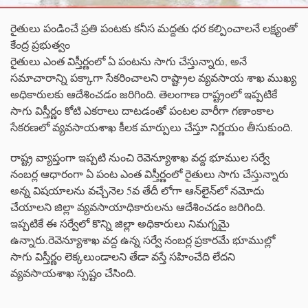
రైతులు పండించే ప్రతి పంటకు కనీస మద్దతు ధర కల్పించాలనే లక్ష్యంతో
కేంద్ర ప్రభుత్వం
రైతులు ఎంత విస్తీర్ణంలో ఏ పంటను సాగు చేస్తున్నారు, అనే
సమాచారాన్ని పక్కాగా సేకరించాలని రాష్ట్రాల వ్యవసాయ శాఖ ముఖ్య
అధికారులకు ఆదేశించడం జరిగింది. తెలంగాణ రాష్ట్రంలో ఇప్పటికే
సాగు విస్తీర్ణం కోటి ఎకరాలు దాటడంతో పంటల వారీగా గణాంకాల
సేకరణలో వ్యవసాయశాఖ కీలక మార్పులు చేస్తూ నిర్ణయం తీసుకుంది.
రాష్ట్ర వ్యాప్తంగా ఇప్పటి నుంచి రెవెన్యూశాఖ వద్ద భూముల సర్వే
నంబర్ల ఆధారంగా ఏ పంట ఎంత విస్తీర్ణంలో రైతులు సాగు చేస్తున్నారు
అన్న విషయాలను వచ్చేనెల 5వ తేదీ లోగా ఆన్‌లైన్‌లో నమోదు
చేయాలని జిల్లా వ్యవసాయాధికారులను ఆదేశించడం జరిగింది.
ఇప్పటికే ఈ సర్వేలో కొన్ని జిల్లా అధికారులు నిమగ్నమై
ఉన్నారు.రెవెన్యూశాఖ వద్ద ఉన్న సర్వే నంబర్ల ప్రకారమే భూముల్లో
సాగు విస్తీర్ణం లెక్కలుండాలని తేడా వస్తే సహించేది లేదని
వ్యవసాయశాఖ స్పష్టం చేసింది.