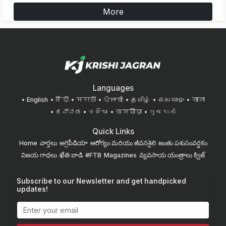
More
Languages
English
हिंदी
मराठी
ਪੰਜਾਬੀ
தமிழ்
മലയാളം
বাংলা
ಕನ್ನಡ
ଓଡିଆ
অসমীয়া
ગુજરાતી
Quick Links
Home
వార్తలు
అగ్రిపీడియా
ఆరోగ్యం మరియు జీవనశైలి
జంతు పశుసంవర్ధకం
విజయ గాథలు
ఖేతి బాడి
#FTB
Magazines
వ్యవసాయ యంత్రాలు
క్విజ్
Subscribe to our Newsletter and get handpicked
updates!