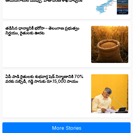
ఈదురుగాలుల ముప్పు: వాతావరణ శాఖ హెచ్చరిక
తడిసిన ధాన్యానికీ భరోసా – తెలంగాణ ప్రభుత్వం
నిర్ణయం, రైతులకు ఊరట
ఏపీ పాడి రైతులకు శుభవార్త షెడ్ నిర్మాణానికి 70%
వరకు సబ్సిడీ, గడ్డి సాగుకు రూ.15,000 సాయం
More Stories