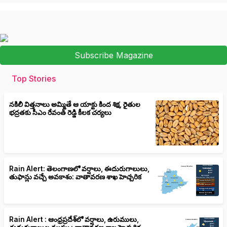
Subscribe Magazine
Top Stories
నకిలీ విత్తనాలు అమ్మితే ఆ యాక్టు కింద శిక్ష, రైతుల
భద్రతకు సీఎం రేవంత్ రెడ్డి కీలక చర్యలు
Rain Alert: తెలంగాణలో వర్షాలు, ఈదురుగాలులు,
తుఫాన్లు వచ్చే అవకాశం: వాతావరణ శాఖ హెచ్చరిక
Rain Alert : ఆంధ్రప్రదేశ్‌లో వర్షాలు, ఉరుములు,