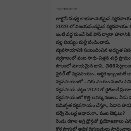
agriculture
లాక్డౌన్ మధ్య లాభదాయకమైన వ్యవసాయం 
2020 లో విజయవంతమైన వ్యవసాయం కోస
ఇంటి వద్ద నుంచే సెల్ ఫోన్ ద్వారా పోలానికి
న‌ల్ల బియ్యం మ‌ళ్లీ పండించారు.
వ్యవసాయానికి సంబంధించిన అద్భుత వి
వర్షకాలంలో పంట సాగు-విత్తన శుద్ధి ప్రామ
పొలంలో మాయమైన బావి.. వెతికి పెట్టాలం
సైకిల్ తో వ్యవసాయం.. ఆర్థిక ఇబ్బందులే 
వ్యవసాయంలో... చిరు సాయం మందు పిచికారీ 
వ్యవసాయ చట్టం 2020తో రైతులకే ప్రయ
వ్యవసాయంలో కొత్త ఆవిష్కరణలు.. ఏడ
సమీకృత వ్యవసాయం చేస్తూ.. ఏడాది పొ
సర్వే నెంబర్ల ఆధారంగా.. పంట లెక్కలు?
రెండు రకాల అగ్రి డ్రోన్లతో ప్రయోజనాలు ఎన్
కొర్ర సాగులో అధిక దిగుబడులు సాధించాలం