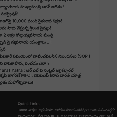
్యాంకులకు ముఖ్యమంత్రి జగన్ ఆదేశం !
జిస్ట్రేషన్!
హణ"పై 10,000 మంది రైతులకు శిక్షణ!
 సాగు చేస్తున్న శ్రీలంక సైన్యం!
రూ.2 లక్షల కోట్లు:వ్యవసాయ మంత్రి
సిడీ పై వ్యవసాయ యంత్రాలు .. !
్కరీ
ల పిచికారీ సమయంలో పాటించవలసిన నిబంధనలు (SOP )
రైన పోషకాహారం,పెంచడం ఎలా ?
 Yatra : ఆర్ ఎల్ బి సెంట్రల్ అగ్రికల్చరల్
 కృషి జాగరణ్ MFOI, వివిఐఎఫ్ కిసాన్ భారత్ యాత్ర
 రైతు మహోత్సవాలు!!
Quick Links
Home
వార్తలు
అగ్రిపీడియా
ఆరోగ్యం మరియు జీవనశైలి
జంతు పశుసంవర్ధకం
విజయ గాథలు
ఖేతి బాడి
#FTB
Magazines
వ్యవసాయ యంత్రాలు
క్విజ్