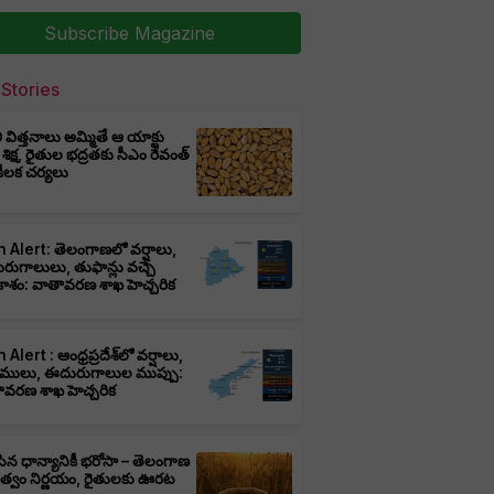
Subscribe Magazine
Stories
ీ విత్తనాలు అమ్మితే ఆ యాక్టు
 శిక్ష, రైతుల భద్రతకు సీఎం రేవంత్
ి కీలక చర్యలు
 Alert: తెలంగాణలో వర్షాలు,
ుగాలులు, తుఫాన్లు వచ్చే
ాశం: వాతావరణ శాఖ హెచ్చరిక
 Alert : ఆంధ్రప్రదేశ్‌లో వర్షాలు,
ములు, ఈదురుగాలుల ముప్పు:
ావరణ శాఖ హెచ్చరిక
ిన ధాన్యానికీ భరోసా – తెలంగాణ
ుత్వం నిర్ణయం, రైతులకు ఊరట