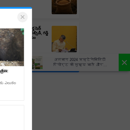
×
పాడి రైతులకు శుభవార్త షెడ్
మాణానికి 70% వరకు సబ్సిడీ, గడ్డి
ుకు రూ.15,000 సాయం
×
अलबाग 2024 सस्टेनेबिलिटी
रिपोर्ट की मुख्य बातें और
More Stories
कार्य - Albaugh 2024
త్రణ:
Sustainability Report Highlights
Actions
లకు ఎలుకల