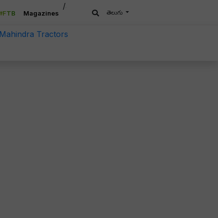
/a>
తెలుగు
#FTB
Magazines