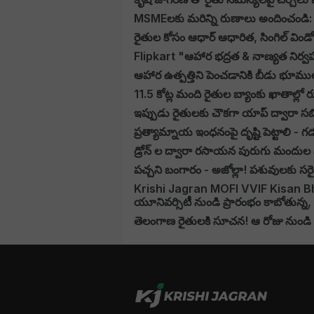
MSMEలకు మరిన్ని రుణాలు అందించండి: బ
రైతుల కోసం ఆధార్ ఆధారిత, సింగిల్ విండో రి
Flipkart "ఆహార భద్రత & నాణ్యత నిర్వ
ఆహార ఉత్పత్తిని పెంచడానికి బీడు భూములను
11.5 కోట్ల మంది రైతుల బ్యాంకు ఖాతాల్లో 
ఇప్పుడు రైతులకు చౌకగా యాప్ ద్వారా సబ్
ప్రత్యామ్నాయ ఇంధనంపై దృష్టి పెట్టాలి - గడ
డ్రోన్ ల ద్వారా రసాయన పురుగు మందు
పచ్చని బంగారం - అజోల్లా! పశువులకు స
Krishi Jagran MOFI VVIF Kisan Bharat
యూనివర్సిటీ నుండి ప్రారంభం కాబోతున్న,
తెలంగాణ రైతులకి సూచన! ఆ రోజు నుండి