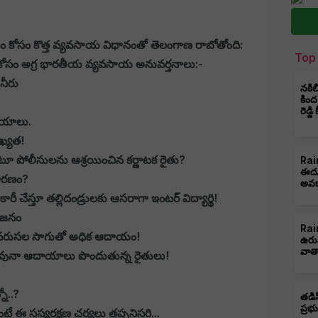
కోసం కొత్త వ్యవసాయ విధానంతో తెలంగాణ రాబోతోంది:
Top 
ం అగ్ర భారతీయ వ్యవసాయ అనువర్తనాలు:-
 నీరు
నకిల
కింద
రెడ్డ
షయాలు.
ుఖ్యత!
టూ పోలీసులను ఆశ్రయించిన కర్ణాటక రైతు?
Rain
ఈదుర
కారణం?
అవక
చేస్తూ తల్లిదండ్రులకు ఆసరాగా ఇంటర్ విద్యార్థి!
ోజనం
Rain
ు వరుసల సాగుతో అధిక ఆదాయం!
ఉరు
వాత
డవునా ఆదాయాలు పొందుతున్న రైతులు!
నో..?
తడిస
ప్రభ
టే ఈ సస్యరక్షణ చర్యలు తప్పనిసరి...