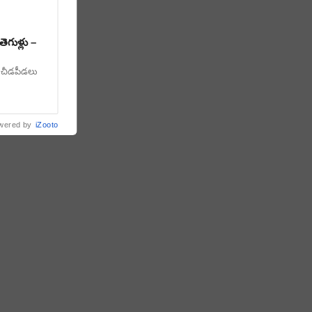
ెగుళ్లు –
న చీడపీడలు
wered by
iZooto