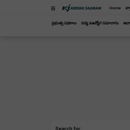
Home
వార
ప్రభుత్వ పథకాలు
విద్య &ఉద్యోగ సమాచారం
ఉద్
Search for
: