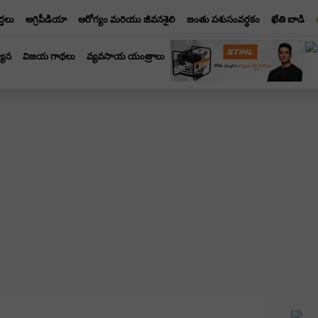
్తలు
అగ్రిపీడియా
ఆరోగ్యం మరియు జీవనశైలి
జంతు పశుసంవర్ధకం
ఖేతి బాడి
యాన
విజయ గాథలు
వ్యవసాయ యంత్రాలు