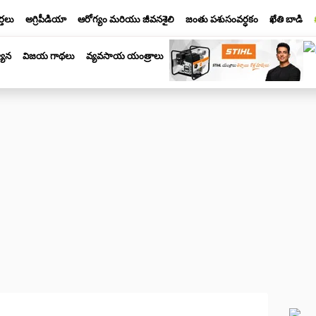
్తలు
అగ్రిపీడియా
ఆరోగ్యం మరియు జీవనశైలి
జంతు పశుసంవర్ధకం
ఖేతి బాడి
యాన
విజయ గాథలు
వ్యవసాయ యంత్రాలు