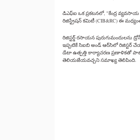
డిఎఫ్‌ఐ ఒక ప్రకటనలో, "కేంద్ర వ్యవసాయ మంత
రిజిస్ట్రేషన్ కమిటీ (CIB&RC) ఈ మధ
రిజిస్టర్డ్ రసాయన పురుగుమందులను డ్
ఇప్పటికే సిఐబి అండ్ ఆర్‌సిలో రిజిస్
డేటా ఉత్పత్తి కార్యాచరణ ప్రణాళికతో ప
తెలియజేయవచ్చని సమాఖ్య తెలిపింది.