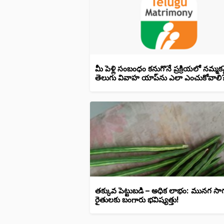
మీ పెళ్లి సంబంధం కనుగొనే ప్రక్రియలో నమ్మ
తెలుగు వివాహ యాప్‌ను ఎలా ఎంచుకోవాలి
తక్కువ పెట్టుబడి – అధిక లాభం: మునగ సా
రైతులకు బంగారు భవిష్యత్తు!