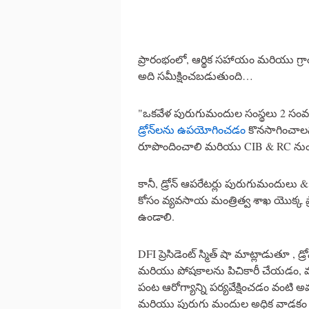
ప్రారంభంలో, ఆర్థిక సహాయం మరియు గ్ర
అది సమీక్షించబడుతుంది…
"ఒకవేళ పురుగుమందుల సంస్థలు 2 సంవత
డ్రోన్‌లను ఉపయోగించడం
కొనసాగించాల
రూపొందించాలి మరియు CIB & RC నుండి 
కానీ, డ్రోన్ ఆపరేటర్లు పురుగుమందులు
కోసం వ్యవసాయ మంత్రిత్వ శాఖ యొక్క ప్
ఉండాలి.
DFI ప్రెసిడెంట్ స్మిత్ షా మాట్లాడుతూ
మరియు పోషకాలను పిచికారీ చేయడం,
పంట ఆరోగ్యాన్ని పర్యవేక్షించడం వంట
మరియు పురుగు మందుల అధిక వాడకం తగ