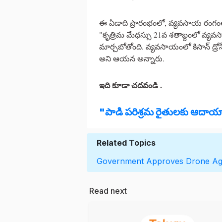
ఈ ఏడాది ప్రారంభంలో, వ్యవసాయ రంగంలో డ్
"కృత్రిమ మేధస్సు 21వ శతాబ్దంలో వ్యవ
మార్చబోతోంది. వ్యవసాయంలో కిసాన్ డ
అని ఆయన అన్నారు.
ఇది కూడా చదవండి .
"పాడి పరిశ్రమ రైతులకు ఆదాయా
Related Topics
Government Approves
Drone
Ag
Read next