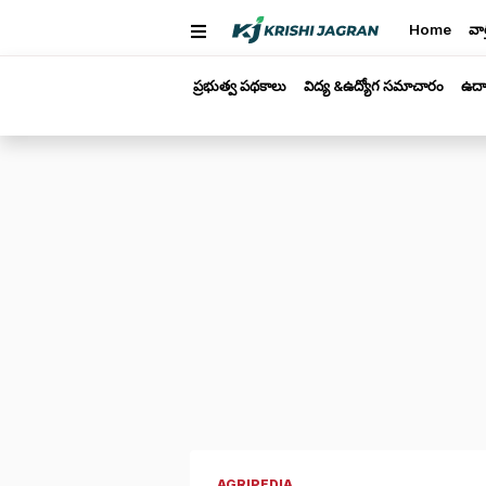
Home
వార
ప్రభుత్వ పథకాలు
విద్య &ఉద్యోగ సమాచారం
ఉద్
AGRIPEDIA