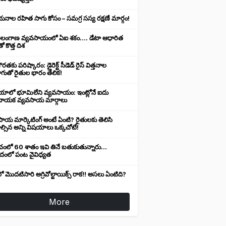
నాల రహిత సాగు కోసం – సమగ్ర సస్య రక్షణే మార్గం!
ెలంగాణ వ్యవసాయంలో ఏఐ శకం…. డేటా ఆధారిత
ో కొత్త దిశ
ొరతకు పరిష్కారం: డైరెక్ట్ సీడెడ్ రైస్ విత్తనాల
గుతో రైతుల భారం తేలిక!
యాలో భూమిలేని వ్యవసాయం: ఇంట్లోనే ఐదు
ాయక వ్యవసాయ మార్గాలు
ాయ మార్కెటింగ్ అంటే ఏంటి? రైతులకు తెలిసి
్సిన అన్ని విషయాలు ఒక్కచోటే!
ంచంలో 60 శాతం ఇవి తినే బతుకుతున్నారు…
ాదంలో పంట వైవిధ్యత
ో మొదటిసారి అగ్రివోల్టాయిక్స్ రాక!! అసలు ఏంటిది?
More