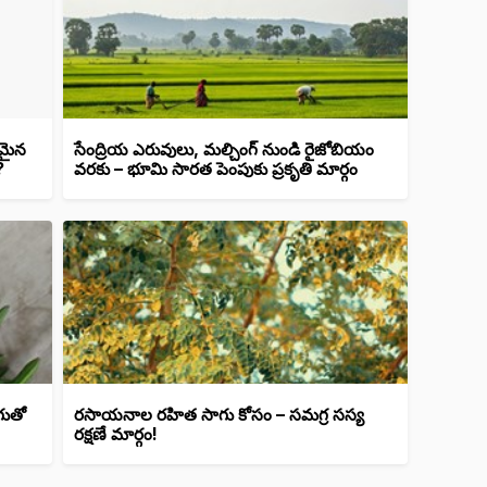
కమైన
సేంద్రియ ఎరువులు, మల్చింగ్ నుండి రైజోబియం
?
వరకు – భూమి సారత పెంపుకు ప్రకృతి మార్గం
గుతో
రసాయనాల రహిత సాగు కోసం – సమగ్ర సస్య
రక్షణే మార్గం!