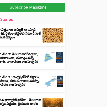
Subscribe Magazine
Stories
ీ విత్తనాలు అమ్మితే ఆ యాక్టు
 శిక్ష, రైతుల భద్రతకు సీఎం రేవంత్
ి కీలక చర్యలు
 Alert: తెలంగాణలో వర్షాలు,
ుగాలులు, తుఫాన్లు వచ్చే
ాశం: వాతావరణ శాఖ హెచ్చరిక
 Alert : ఆంధ్రప్రదేశ్‌లో వర్షాలు,
ములు, ఈదురుగాలుల ముప్పు:
ావరణ శాఖ హెచ్చరిక
ిన ధాన్యానికీ భరోసా – తెలంగాణ
ుత్వం నిర్ణయం, రైతులకు ఊరట