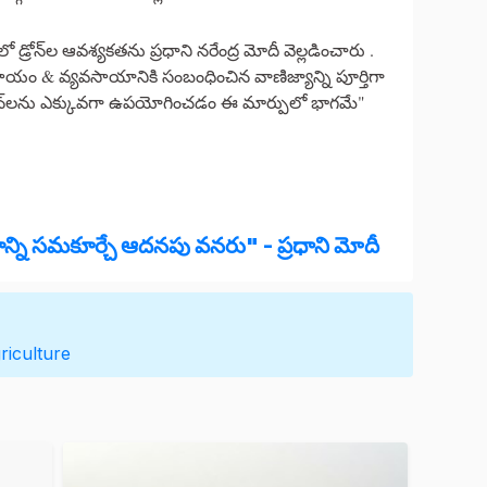
రోన్‌ల ఆవశ్యకతను ప్రధాని నరేంద్ర మోదీ వెల్లడించారు .
సాయం & వ్యవసాయానికి సంబంధించిన వాణిజ్యాన్ని పూర్తిగా
్రోన్‌లను ఎక్కువగా ఉపయోగించడం ఈ మార్పులో భాగమే"
న్ని సమకూర్చే ఆదనపు వనరు" - ప్రధాని మోదీ
riculture