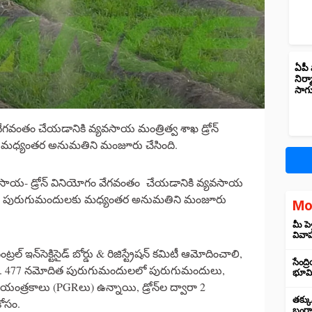
ఏపీ 
నిర్
సాగ
వేగవంతం చేయడానికి వ్యవసాయ మంత్రిత్వ శాఖ డ్రోన్
 మధ్యంతర అనుమతిని మంజూరు చేసింది.
్యవసాయ- డ్రోన్ వినియోగం వేగవంతం చేయడానికి వ్యవసాయ
సం 477 పురుగుమందులకు మధ్యంతర అనుమతిని మంజూరు
Mo
మీ పె
వివా
 ఇన్‌సెక్టిసైడ్ బోర్డు & రిజిస్ట్రేషన్ కమిటీ ఆమోదించాలి,
సేంద్
ేది. 477 నమోదిత పురుగుమందులలో పురుగుమందులు,
భూమి 
యంత్రకాలు (PGRలు) ఉన్నాయి, డ్రోన్‌ల ద్వారా 2
తక్కు
ోసం.
బంగార