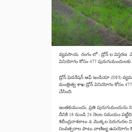
వ్యవసాయ రంగం లో - డ్రోన్ ల విస్తరణ 
వినియోగం కోసం 477 పురుగుమందులకు
డ్రోన్ ఫెడరేషన్ ఆఫ్ ఇండియా (DFI) వ
మంత్రిత్వ శాఖ డ్రోన్ వినియోగం కో
చేసింది.
ఇంతకుముందు, ప్రతి పురుగుమందును సెంట్రల్
దీనికి 18 నుండి 24 నెలల సమయం పట్ట
శిలీంద్రనాశకాలు & మొక్కల పెరుగుదల ని
సంవత్సరాల పాటు వాణిజ్య ఉపయోగం క