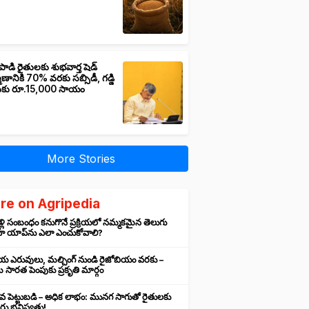
పాడి రైతులకు శుభవార్త షెడ్
మాణానికి 70% వరకు సబ్సిడీ, గడ్డి
ుకు రూ.15,000 సాయం
More Stories
re on Agripedia
ళ్లి సంబంధం కనుగొనే ప్రక్రియలో నమ్మకమైన తెలుగు
హ యాప్‌ను ఎలా ఎంచుకోవాలి?
రియ ఎరువులు, మల్చింగ్ నుండి రైజోబియం వరకు –
సారత పెంపుకు ప్రకృతి మార్గం
వ పెట్టుబడి – అధిక లాభం: మునగ సాగుతో రైతులకు
ు భవిష్యత్తు!