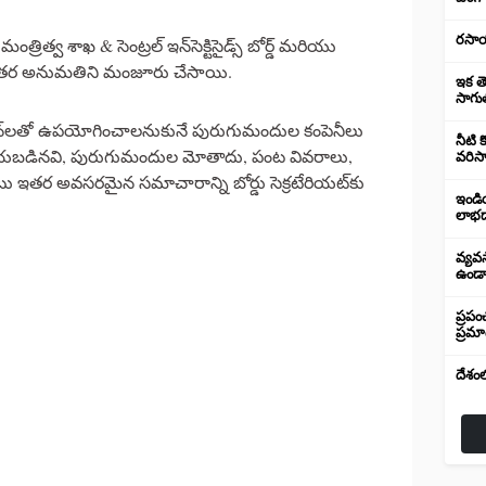
రసాయ
్రిత్వ శాఖ & సెంట్రల్ ఇన్‌సెక్టిసైడ్స్ బోర్డ్ మరియు
్యంతర అనుమతిని మంజూరు చేసాయి.
ఇక త
సాగుత
రోన్‌లతో ఉపయోగించాలనుకునే పురుగుమందుల కంపెనీలు
నీటి క
టర్ చేయబడినవి, పురుగుమందుల మోతాదు, పంట వివరాలు,
వరిసా
ాటు ఇతర అవసరమైన సమాచారాన్ని బోర్డు సెక్రటేరియట్‌కు
ఇండి
లాభద
వ్యవస
ఉండాల
ప్రప
ప్రమ
దేశంల