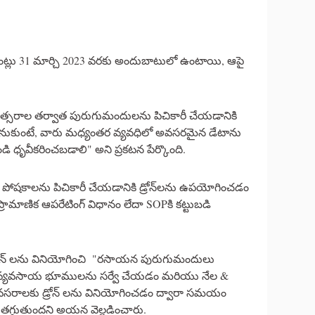
ాంట్లు 31 మార్చి 2023 వరకు అందుబాటులో ఉంటాయి, ఆపై
్సరాల తర్వాత పురుగుమందులను పిచికారీ చేయడానికి
నుకుంటే, వారు మధ్యంతర వ్యవధిలో అవసరమైన డేటాను
ధృవీకరించబడాలి" అని ప్రకటన పేర్కొంది.
 & పోషకాలను పిచికారీ చేయడానికి డ్రోన్‌లను ఉపయోగించడం
రామాణిక ఆపరేటింగ్ విధానం లేదా SOPకి కట్టుబడి
 , డ్రోన్ లను వినియోగించి "రసాయన పురుగుమందులు
 వ్యవసాయ భూములను సర్వే చేయడం మరియు నేల &
ి అవసరాలకు డ్రోన్ లను వినియోగించడం ద్వారా సమయం
్గుతుందని అయన వెల్లడించారు.