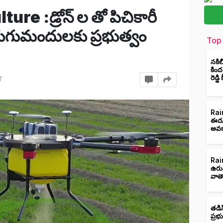
re :డ్రోన్ ల తో పిచికారీ
రుగుమందులకు ప్రభుత్వం
Top 
నకిల
కింద
రెడ్డ
T
Rain
ఈదుర
అవక
Rain
ఉరు
వాత
తడిస
ప్రభ