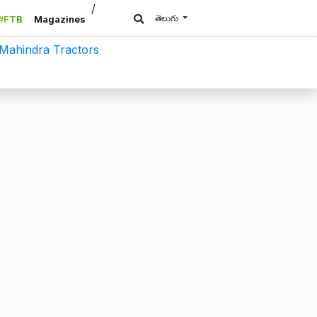
/a>
తెలుగు
#FTB
Magazines