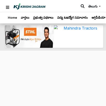
తెలుగు
Home
వార్తలు
ప్రభుత్వ పథకాలు
విద్య &ఉద్యోగ సమాచారం
అగ్రిపీడియా