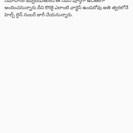
సమాచారం ఇవ్వబడుతుంది.ఈ సేవని పూర్తిగా ఉచితంగా
అందించనున్నారు.దీని కొరకై ఎలాంటి ఛార్జెస్ ఉండబోవు.అతి త్వరలోనే
హెల్ప్ లైన్ నంబర్ జారీ చేయనున్నారు.