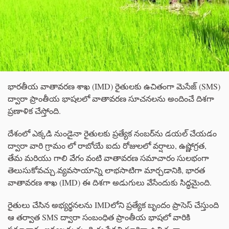
భారతీయ వాతావరణ శాఖ (IMD) రైతులకు ఉచితంగా మెసేజ్ (SMS)
ద్వారా ప్రాంతీయ భాషలలో వాతావరణ సూచనలను అందించే దిశగా
ప్రణాళిక చేస్తోంది.
దేశంలో ఎక్కడి నుండైనా రైతులకు ప్రత్యేక నంబర్‌ను డయల్ చేయడం
ద్వారా వారి గ్రామం లో రాబోయే ఐదు రోజులలో వర్షాలు, ఉష్ణోగ్రత,
తేమ మరియు గాలి వేగం వంటి వాతావరణ సమాచారం సులభంగా
తెలుసుకోవచ్చు.వ్యవసాయాన్ని లాభసాటిగా మార్చడానికి, భారత
వాతావరణ శాఖ (IMD) ఈ దిశగా అడుగులు వేసేందుకు సిద్ధమైంది.
రైతులు చేసిన అభ్యర్థనలను IMDలోని ప్రత్యేక బృందం ప్రాసెస్ చేస్తుంది
ఆ తర్వాత SMS ద్వారా సంబంధిత ప్రాంతీయ భాషలో వారికి