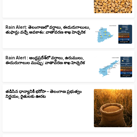
Rain Alert: తెలంగాణలో వర్షాలు, ఈదురుగాలులు,
తుఫాన్లు వచ్చే అవకాశం: వాతావరణ శాఖ హెచ్చరిక
Rain Alert : ఆంధ్రప్రదేశ్‌లో వర్షాలు, ఉరుములు,
ఈదురుగాలుల ముప్పు: వాతావరణ శాఖ హెచ్చరిక
తడిసిన ధాన్యానికీ భరోసా – తెలంగాణ ప్రభుత్వం
నిర్ణయం, రైతులకు ఊరట