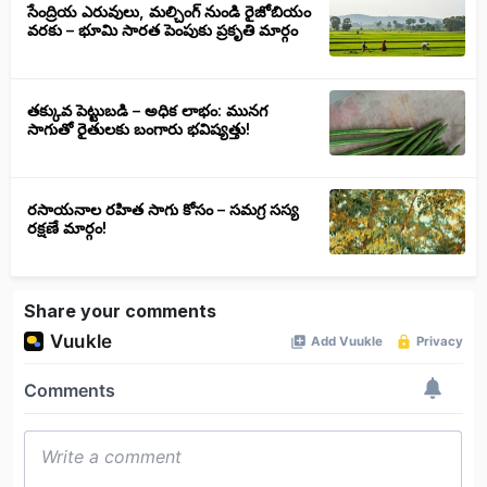
సేంద్రియ ఎరువులు, మల్చింగ్ నుండి రైజోబియం
వరకు – భూమి సారత పెంపుకు ప్రకృతి మార్గం
తక్కువ పెట్టుబడి – అధిక లాభం: మునగ
సాగుతో రైతులకు బంగారు భవిష్యత్తు!
రసాయనాల రహిత సాగు కోసం – సమగ్ర సస్య
రక్షణే మార్గం!
Share your comments