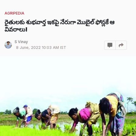
AGRIPEDIA
రైతులకు శుభవార్త ఇకపై నేరుగా మొబైల్ ఫోన్లకే ఆ
వివరాలు!
S Vinay
8 June, 2022 10:03 AM IST