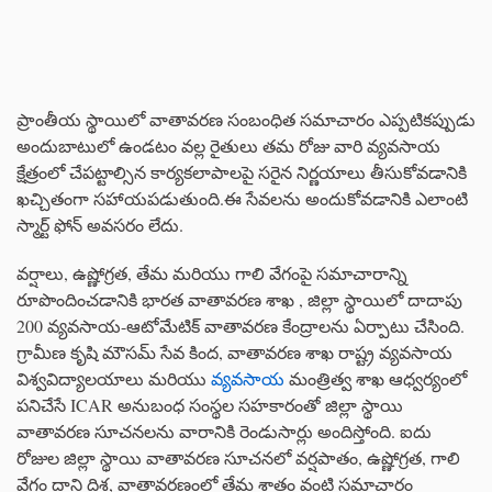
ప్రాంతీయ స్థాయిలో వాతావరణ సంబంధిత సమాచారం ఎప్పటికప్పుడు
అందుబాటులో ఉండటం వల్ల రైతులు తమ రోజు వారి వ్యవసాయ
క్షేత్రంలో చేపట్టాల్సిన కార్యకలాపాలపై సరైన నిర్ణయాలు తీసుకోవడానికి
ఖచ్చితంగా సహాయపడుతుంది.ఈ సేవలను అందుకోవడానికి ఎలాంటి
స్మార్ట్ ఫోన్ అవసరం లేదు.
వర్షాలు, ఉష్ణోగ్రత, తేమ మరియు గాలి వేగంపై సమాచారాన్ని
రూపొందించడానికి భారత వాతావరణ శాఖ , జిల్లా స్థాయిలో దాదాపు
200 వ్యవసాయ-ఆటోమేటిక్ వాతావరణ కేంద్రాలను ఏర్పాటు చేసింది.
గ్రామీణ కృషి మౌసమ్ సేవ కింద, వాతావరణ శాఖ రాష్ట్ర వ్యవసాయ
విశ్వవిద్యాలయాలు మరియు
వ్యవసాయ
మంత్రిత్వ శాఖ ఆధ్వర్యంలో
పనిచేసే ICAR అనుబంధ సంస్థల సహకారంతో జిల్లా స్థాయి
వాతావరణ సూచనలను వారానికి రెండుసార్లు అందిస్తోంది. ఐదు
రోజుల జిల్లా స్థాయి వాతావరణ సూచనలో వర్షపాతం, ఉష్ణోగ్రత, గాలి
వేగం దాని దిశ, వాతావరణంలో తేమ శాతం వంటి సమాచారం