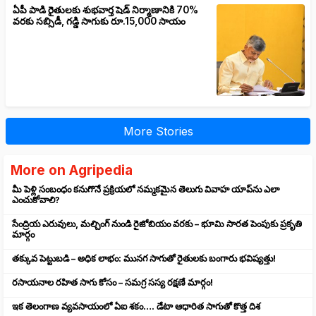
ఏపీ పాడి రైతులకు శుభవార్త షెడ్ నిర్మాణానికి 70%
వరకు సబ్సిడీ, గడ్డి సాగుకు రూ.15,000 సాయం
More Stories
More on Agripedia
మీ పెళ్లి సంబంధం కనుగొనే ప్రక్రియలో నమ్మకమైన తెలుగు వివాహ యాప్‌ను ఎలా
ఎంచుకోవాలి?
సేంద్రియ ఎరువులు, మల్చింగ్ నుండి రైజోబియం వరకు – భూమి సారత పెంపుకు ప్రకృతి
మార్గం
తక్కువ పెట్టుబడి – అధిక లాభం: మునగ సాగుతో రైతులకు బంగారు భవిష్యత్తు!
రసాయనాల రహిత సాగు కోసం – సమగ్ర సస్య రక్షణే మార్గం!
ఇక తెలంగాణ వ్యవసాయంలో ఏఐ శకం…. డేటా ఆధారిత సాగుతో కొత్త దిశ