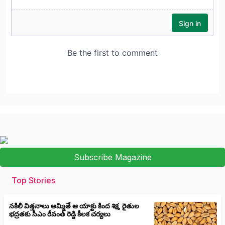
Subscribe Magazine
Top Stories
నకిలీ విత్తనాలు అమ్మితే ఆ యాక్టు కింద శిక్ష, రైతుల
భద్రతకు సీఎం రేవంత్ రెడ్డి కీలక చర్యలు