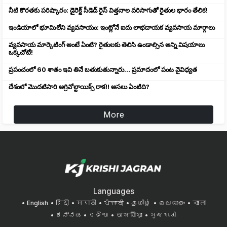
నీటి కొరతకు పరిష్కారం: డైరెక్ట్ సీడెడ్ రైస్ విత్తనాల వరిసాగుతో రైతుల భారం తేలిక!
ఇండియాలో భూమిలేని వ్యవసాయం: ఇంట్లోనే ఐదు లాభదాయక వ్యవసాయ మార్గాలు
వ్యవసాయ మార్కెటింగ్ అంటే ఏంటి? రైతులకు తెలిసి ఉండాల్సిన అన్ని విషయాలు
ఒక్కచోటే!
ప్రపంచంలో 60 శాతం ఇవి తినే బతుకుతున్నారు… ప్రమాదంలో పంట వైవిధ్యత
దేశంలో మొదటిసారి అగ్రివోల్టాయిక్స్ రాక!! అసలు ఏంటిది?
More
Languages
English
हिंदी
मराठी
ਪੰਜਾਬੀ
தமிழ்
മലയാളം
বাংলা
ಕನ್ನಡ
ଓଡିଆ
অসমীয়া
ગુજરાતી