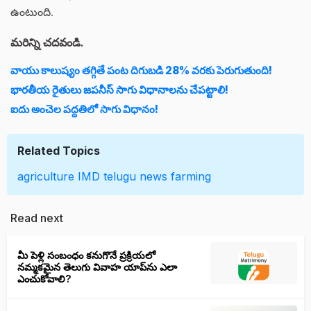
ఉంటుంది.
మరిన్ని చదవండి.
వాయు కాలుష్యం తగ్గితే పంట దిగుబడి 28% వరకు పెరుగుతుంది!
భారతీయ రైతులు జపనీస్ సాగు విధానాలను చేపట్టాలి!
ఐదు అంచెల పద్దతిలో సాగు విధానం!
Related Topics
agriculture
IMD
telugu news
farming
Read next
మీ పెళ్లి సంబంధం కనుగొనే ప్రక్రియలో
నమ్మకమైన తెలుగు వివాహ యాప్‌ను ఎలా
ఎంచుకోవాలి?