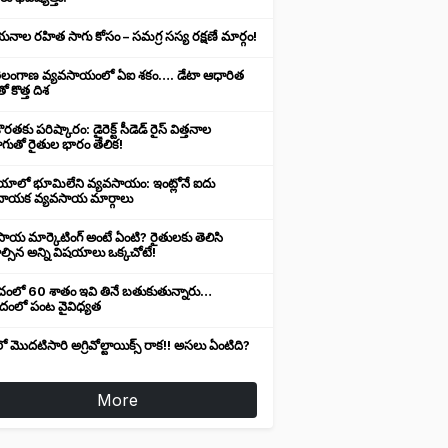
నాల రహిత సాగు కోసం – సమగ్ర సస్య రక్షణే మార్గం!
ెలంగాణ వ్యవసాయంలో ఏఐ శకం…. డేటా ఆధారిత
ో కొత్త దిశ
ొరతకు పరిష్కారం: డైరెక్ట్ సీడెడ్ రైస్ విత్తనాల
గుతో రైతుల భారం తేలిక!
యాలో భూమిలేని వ్యవసాయం: ఇంట్లోనే ఐదు
ాయక వ్యవసాయ మార్గాలు
ాయ మార్కెటింగ్ అంటే ఏంటి? రైతులకు తెలిసి
్సిన అన్ని విషయాలు ఒక్కచోటే!
ంచంలో 60 శాతం ఇవి తినే బతుకుతున్నారు…
ాదంలో పంట వైవిధ్యత
ో మొదటిసారి అగ్రివోల్టాయిక్స్ రాక!! అసలు ఏంటిది?
More