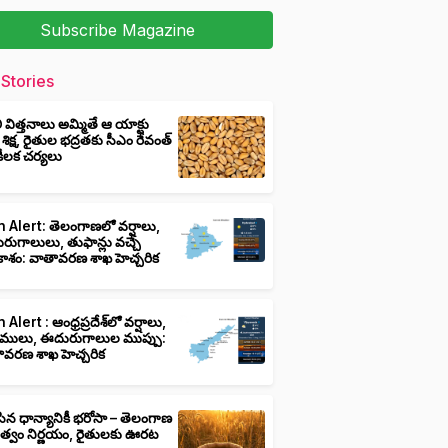
Subscribe Magazine
Stories
ీ విత్తనాలు అమ్మితే ఆ యాక్టు
 శిక్ష, రైతుల భద్రతకు సీఎం రేవంత్
ి కీలక చర్యలు
 Alert: తెలంగాణలో వర్షాలు,
ుగాలులు, తుఫాన్లు వచ్చే
ాశం: వాతావరణ శాఖ హెచ్చరిక
 Alert : ఆంధ్రప్రదేశ్‌లో వర్షాలు,
ములు, ఈదురుగాలుల ముప్పు:
ావరణ శాఖ హెచ్చరిక
ిన ధాన్యానికీ భరోసా – తెలంగాణ
ుత్వం నిర్ణయం, రైతులకు ఊరట