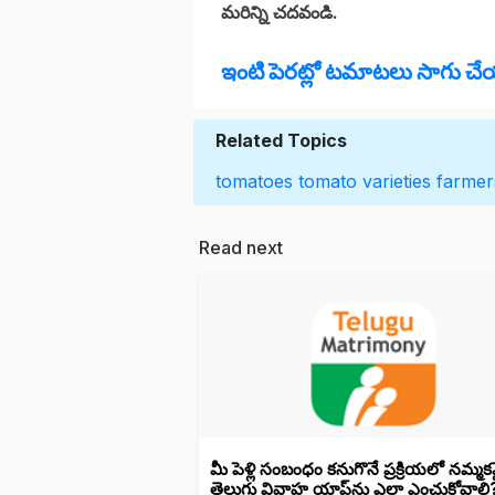
మరిన్ని చదవండి.
ఇంటి పెరట్లో టమాటలు సాగు 
Related Topics
tomatoes
tomato varieties
farmer
Read next
మీ పెళ్లి సంబంధం కనుగొనే ప్రక్రియలో నమ్మ
తెలుగు వివాహ యాప్‌ను ఎలా ఎంచుకోవాలి