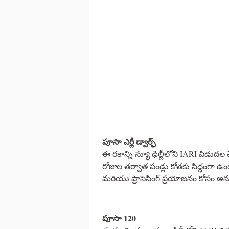
పూసా ఎర్లీ డ్వార్ఫ్
ఈ రకాన్ని న్యూ ఢిల్లీలోని IARI విడుద
రోజుల తర్వాత పండ్లు కోతకు సిద్ధంగా ఉ
మరియు ప్రాసెసింగ్ ప్రయోజనం కోసం అ
పూసా 120