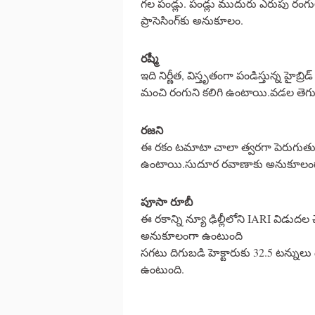
గల పండ్లు. పండ్లు ముదురు ఎరుపు రం
ప్రాసెసింగ్‌కు అనుకూలం.
రష్మీ
ఇది నిర్ణీత, విస్తృతంగా పండిస్తున్న హైబ
మంచి రంగుని కలిగి ఉంటాయి.వడల తెగులు
రజని
ఈ రకం టమాటా చాలా త్వరగా పెరుగుతుంది
ఉంటాయి.సుదూర రవాణాకు అనుకూలంగ
పూసా రూబీ
ఈ రకాన్ని న్యూ ఢిల్లీలోని IARI విడుదల 
అనుకూలంగా ఉంటుంది
సగటు దిగుబడి హెక్టారుకు 32.5 టన్నులు
ఉంటుంది.