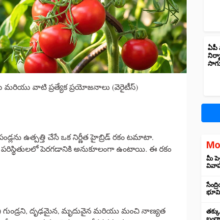
ఏపీ 
నిర్
సాగ
 మరియు వాటి ప్రత్యేక ప్రయోజనాలు (వెరైటీస్)
డ్లను ఉత్పత్తి చేసే ఒక నిర్ణీత హైబ్రిడ్ రకం టమాటా.
Mo
రిస్థితులలో పెరగడానికి అనుకూలంగా ఉంటాయి. ఈ రకం
మీ పె
వివా
సేంద్
భూమి 
్రా) గుండ్రని, దృఢమైన, మృదువైన మరియు మంచి నాణ్యత
తక్కు
బంగార