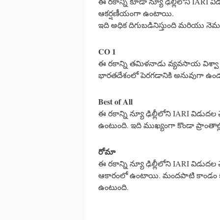
ఈ రకాన్ని కూడా న్యూ ఢిల్లీలోని IARI వి
ఆకర్షణీయంగా ఉంటాయి.
ఇది అధిక దిగుబడినిస్తుంది మరియు నెమటో
CO 1
ఈ రకాన్ని తమిళనాడు వ్యవసాయ విశ్వా 
భారతదేశంలో పెరగడానికి అనువుగా ఉండు
Best of All
ఈ రకాన్ని న్యూ ఢిల్లీలోని IARI విడుద
ఉంటుంది. ఇది ముఖ్యంగా కొండా ప్రాంతాల్
రోమా
ఈ రకాన్ని న్యూ ఢిల్లీలోని IARI విడుదల 
ఆకారంలో ఉంటాయి. మందపాటి కాండం కలి
ఉంటుంది.