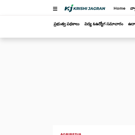
Home
వార
ప్రభుత్వ పథకాలు
విద్య &ఉద్యోగ సమాచారం
ఉద్
AGRIPEDIA