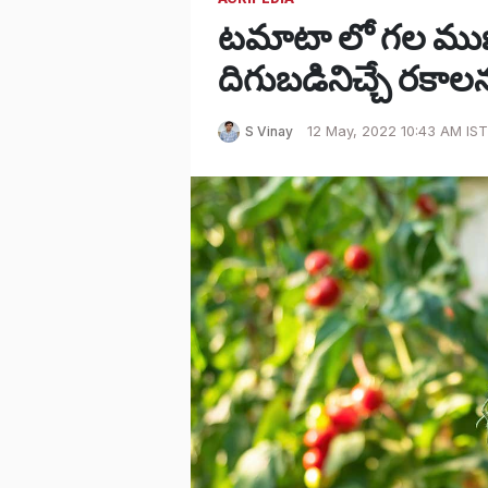
టమాటా లో గల ము
దిగుబడినిచ్చే రకాల
S Vinay
12 May, 2022 10:43 AM IST