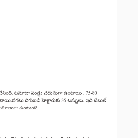
ల చేసింది. టమాటా పండ్లు చదునుగా ఉంటాయి . 75-80
ంటాయి.సగటు దిగుబడి హెక్టారుకు 35 టన్నులు. ఇది టేబుల్
నుకూలంగా ఉంటుంది.