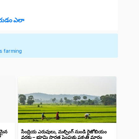
చేయడం ఎలా
s
farming
కమైన
సేంద్రియ ఎరువులు, మల్చింగ్ నుండి రైజోబియం
?
వరకు – భూమి సారత పెంపుకు ప్రకృతి మార్గం