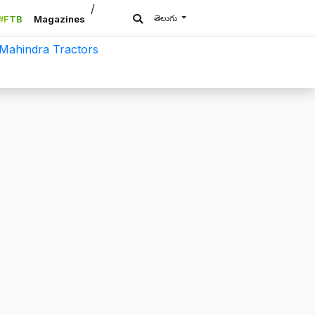
/a>
తెలుగు
#FTB
Magazines