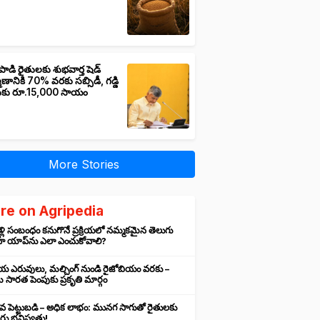
పాడి రైతులకు శుభవార్త షెడ్
మాణానికి 70% వరకు సబ్సిడీ, గడ్డి
ుకు రూ.15,000 సాయం
More Stories
re on Agripedia
ళ్లి సంబంధం కనుగొనే ప్రక్రియలో నమ్మకమైన తెలుగు
హ యాప్‌ను ఎలా ఎంచుకోవాలి?
రియ ఎరువులు, మల్చింగ్ నుండి రైజోబియం వరకు –
సారత పెంపుకు ప్రకృతి మార్గం
వ పెట్టుబడి – అధిక లాభం: మునగ సాగుతో రైతులకు
ు భవిష్యత్తు!