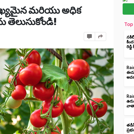
ఖ్యమైన మరియు అధిక
ను తెలుసుకోండి!
Top 
నకిల
కింద
రెడ్డ
Rain
ఈదుర
అవక
Rain
ఉరు
వాత
తడిస
ప్రభ