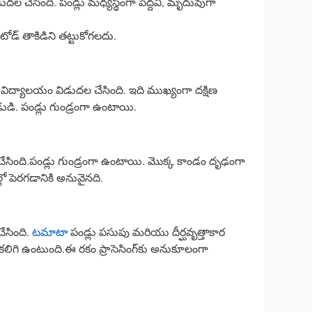
డుదల చేసింది. పండ్లు మధ్యస్థంగా పెద్దవి, మృదువుగా
డ్‌ తాకిడిని తట్టుకోగలదు.
విద్యాలయం విడుదల చేసింది. ఇది ముఖ్యంగా దక్షిణ
డి. పండ్లు గుండ్రంగా ఉంటాయి.
ల చేసింది.పండ్లు గుండ్రంగా ఉంటాయి. మొక్క కాండం దృఢంగా
లో పెరగడానికి అనువైనది.
చేసింది.
టమాటా
పండ్లు పసుపు మరియు దీర్ఘవృత్తాకార
గి ఉంటుంది.ఈ రకం ప్రాసెసింగ్‌కు అనుకూలంగా