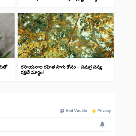
గుతో
రసాయనాల రహిత సాగు కోసం – సమగ్ర సస్య
రక్షణే మార్గం!