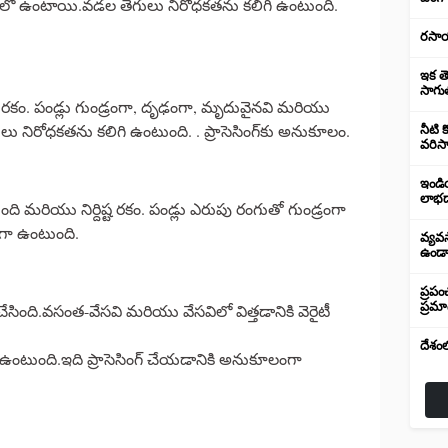
గులో ఉంటాయి.వడల తెగులు నిరోధకతను కలిగి ఉంటుంది.
రసాయ
ఇక త
సాగుత
్రిడ్ రకం. పండ్లు గుండ్రంగా, దృఢంగా, మృదువైనవి మరియు
 నిరోధకతను కలిగి ఉంటుంది. . ప్రాసెసింగ్‌కు అనుకూలం.
నీటి క
వరిసా
ఇండి
లాభద
 మరియు నిర్దిష్ట రకం. పండ్లు ఎరుపు రంగుతో గుండ్రంగా
ా ఉంటుంది.
వ్యవస
ఉండాల
ప్రప
ప్రమ
చేసింది.వసంత-వేసవి మరియు వేసవిలో విత్తడానికి వెరైటీ
దేశంల
 ఉంటుంది.ఇది ప్రాసెసింగ్ చేయడానికి అనుకూలంగా