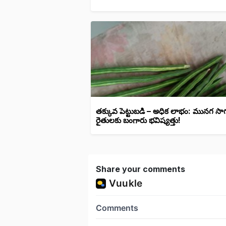
తక్కువ పెట్టుబడి – అధిక లాభం: మునగ సా
రైతులకు బంగారు భవిష్యత్తు!
Share your comments