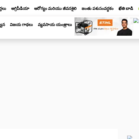
్తలు
అగ్రిపీడియా
ఆరోగ్యం మరియు జీవనశైలి
జంతు పశుసంవర్ధకం
ఖేతి బాడి
యాన
విజయ గాథలు
వ్యవసాయ యంత్రాలు