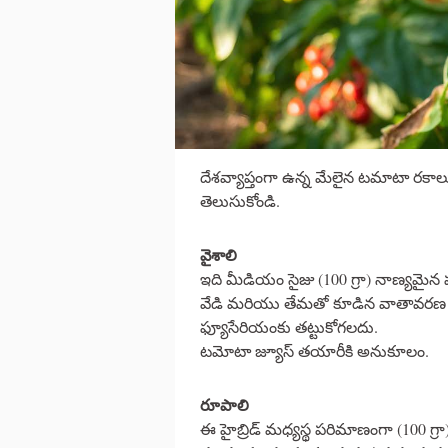
దేశవ్యాప్తంగా ఉన్న మేలైన టమాటా రకాలు
తెలుసుకోండి.
వైశాలి
ఇది మీడియం సైజు (100 గ్రా) నాణ్యమైన పం
వేడి మరియు తేమతో కూడిన వాతావరణ ప
ఫ్యూసేరియంకు తట్టుకోగలదు.
టమోటా జ్యూస్ తయారీకి అనుకూలం.
రూపాలి
ఈ హైబ్రిడ్ మధ్యస్థ పరిమాణంగా (100 గ