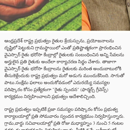
ఆంధ్రప్రదేశ్ రాష్ట్ర ప్రభుత్వం రైతుల శ్రేయస్సును, ప్రయోజనాలను
దృష్టిలో పెట్టుకుని గ్రామస్థాయిలో ఎంతో ప్రతిష్టాత్మకంగా ప్రారంభించిన
వైఎస్సార్ రైతు భరోసా కేంద్రాల్లో రైతులకు సంబంధించిన అన్ని సేవలను
అర్హులైన ప్రతి రైతుకు అందేలా కార్యాచరణ సిద్ధం చేశారు. తాజాగా
వైఎస్సార్ రైతు భరోసా కేంద్రాలను రైతులకు మరింత అందుబాటులోకి
తీసుకెళ్లేందుకు రాష్ట్ర ప్రభుత్వం మరో అడుగు ముందుకేసింది. సాగుతో
పాటు.సంక్షేమ ఫలాలు అందుకోవడంలో ఎదురయ్యే సమస్యల
పరిష్కారం కోసం ప్రత్యేకంగా "రైతు స్పందన" (ఫార్మర్స్ గ్రీవెన్స్)
కార్యక్రమం నిర్వహించాలని ప్రభుత్వం ఆదేశాలిచ్చింది.
రాష్ట్ర ప్రభుత్వం ఇప్పటికే ప్రజా సమస్యల పరిష్కారం కోసం ప్రభుత్వ
కార్యాలయాల్లో ప్రతి సోమవారం స్వందన కార్యక్రమం నిర్వహిస్తున్నారు.
గ్రామ,వార్డు సచివాలయాల్లో ప్రతి రోజు మధ్యాహ్నం 3 నుంచి 5 గంటల
వరకు ఈ కార్యక్రమాన్ని నిర్వహిస్తున్నారు. వీటికి వచ్చే అర్జీదారుల్లో