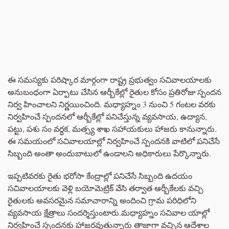
ఈ సమస్యకు పరిష్కార మార్గంగా రాష్ట్ర ప్రభుత్వం సచివాలయాలకు
అనుబంధంగా ఏర్పాటు చేసిన ఆర్బీకేల్లో రైతుల కోసం ప్రతిరోజు స్పందన
నిర్వ హించాలని నిర్ణయించింది. మధ్యాహ్నం 3 నుంచి 5 గంటల వరకు
నిర్వహించే స్పందనలో ఆర్బీకేల్లో పనిచేస్తున్న వ్యవసాయ, ఉద్యాన,
పట్టు, పశు సం వర్ధక, మత్స్య శాఖ సహాయకులు హాజరు కానున్నారు.
ఈ సమయంలో సచివాలయాల్లో నిర్వహించే స్పందనకి వాటిలో పనిచేసే
సిబ్బంది అంతా అందుబాటులో ఉండాలని అధికారులు పేర్కొన్నారు.
ఇప్పటివరకు రైతు భరోసా కేంద్రాల్లో పనిచేసే సిబ్బంది ఉదయం
సచివాలయాలకు వెళ్లి బయోమెట్రిక్ వేసి తర్వాత ఆర్బీకేలకు వచ్చి
రైతులకు అవసరమైన సమాచారాన్ని అందించి గ్రామ పరిధిలోని
వ్యవసాయ క్షేత్రాలు సందర్శిస్తుంటారు.మధ్యాహ్నం సచివాల యాల్లో
నిర్వహించే స్పందనకు హాజరవుతున్నారు తాజాగా వచ్చిన ఆదేశాల