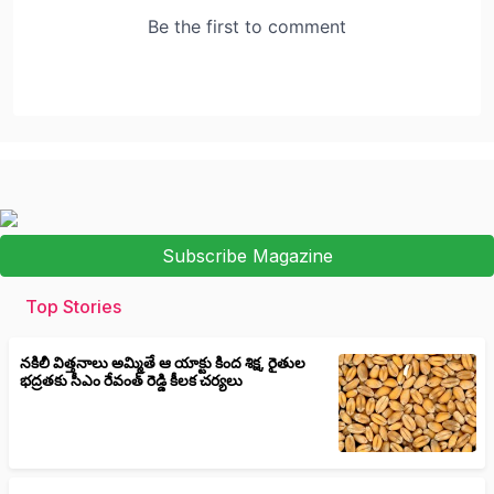
Subscribe Magazine
Top Stories
నకిలీ విత్తనాలు అమ్మితే ఆ యాక్టు కింద శిక్ష, రైతుల
భద్రతకు సీఎం రేవంత్ రెడ్డి కీలక చర్యలు