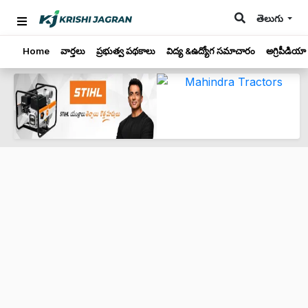
తెలుగు
Home
వార్తలు
ప్రభుత్వ పథకాలు
విద్య &ఉద్యోగ సమాచారం
అగ్రిపీడియా