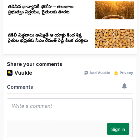
తడిసిన ధాన్యానికీ భరోసా – తెలంగాణ
ప్రభుత్వం నిర్ణయం, రైతులకు ఊరట
నకిలీ విత్తనాలు అమ్మితే ఆ యాక్టు కింద శిక్ష,
రైతుల భద్రతకు సీఎం రేవంత్ రెడ్డి కీలక చర్యలు
Share your comments