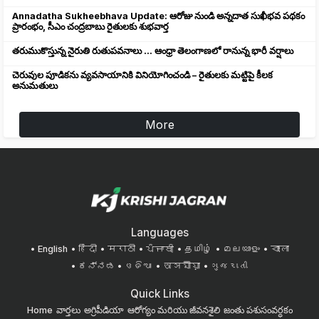
Annadatha Sukheebhava Update: ఆరోజు నుండి అన్నదాత సుఖీభవ పథకం
ప్రారంభం, సీఎం చంద్రబాబు రైతులకు శుభవార్త
తరుముకొస్తున్న నైరుతి రుతుపవనాలు ... ఆంధ్రా తెలంగాణలో రానున్న భారీ వర్షాలు
చెరువుల పూడికను వ్యవసాయానికి వినియోగించండి – రైతులకు మట్టిపై కీలక
అనుమతులు
More
Languages
English
हिंदी
मराठी
ਪੰਜਾਬੀ
தமிழ்
മലയാളം
বাংলা
ಕನ್ನಡ
ଓଡିଆ
অসমীয়া
ગુજરાતી
Quick Links
Home
వార్తలు
అగ్రిపీడియా
ఆరోగ్యం మరియు జీవనశైలి
జంతు పశుసంవర్ధకం