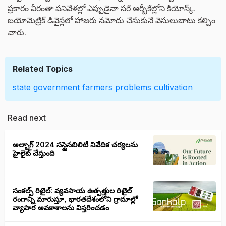
ప్రకారం వీరంతా పనివేళల్లో ఎప్పుడైనా సరే ఆర్బీకేల్లోని కియోస్క్,
బయోమెట్రిక్ డివైస్లలో హాజరు నమోదు చేసుకునే వెసులుబాటు కల్పిం
చారు.
Related Topics
state government
farmers
problems
cultivation
Read next
అల్బాగ్ 2024 సస్టైనబిలిటీ నివేదిక చర్యలను
హైలైట్ చేస్తుంది
సంకల్ప్ రిటైల్: వ్యవసాయ ఉత్పత్తుల రిటైల్
రంగాన్ని మారుస్తూ, భారతదేశంలోని గ్రామాల్లో
వ్యాపార అవకాశాలను విస్తరించడం