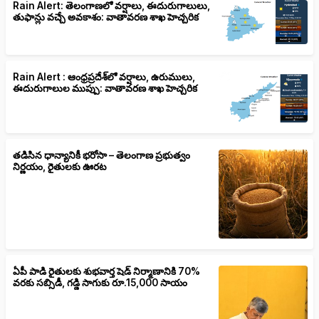
Rain Alert: తెలంగాణలో వర్షాలు, ఈదురుగాలులు,
తుఫాన్లు వచ్చే అవకాశం: వాతావరణ శాఖ హెచ్చరిక
Rain Alert : ఆంధ్రప్రదేశ్‌లో వర్షాలు, ఉరుములు,
ఈదురుగాలుల ముప్పు: వాతావరణ శాఖ హెచ్చరిక
తడిసిన ధాన్యానికీ భరోసా – తెలంగాణ ప్రభుత్వం
నిర్ణయం, రైతులకు ఊరట
ఏపీ పాడి రైతులకు శుభవార్త షెడ్ నిర్మాణానికి 70%
వరకు సబ్సిడీ, గడ్డి సాగుకు రూ.15,000 సాయం