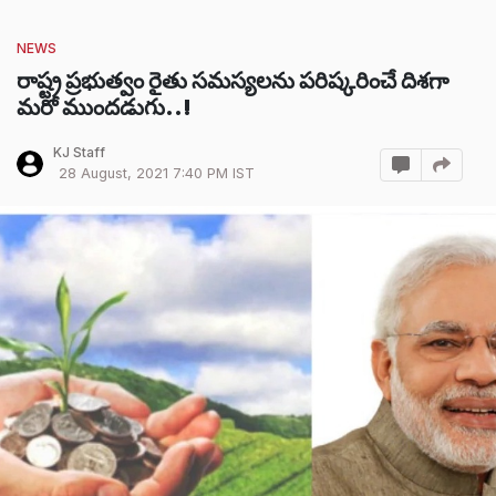
NEWS
రాష్ట్ర ప్రభుత్వం రైతు సమస్యలను పరిష్కరించే దిశగా
మరో ముందడుగు..!
KJ Staff
28 August, 2021 7:40 PM IST