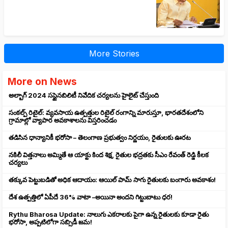
More Stories
More on News
అల్బాగ్ 2024 సస్టైనబిలిటీ నివేదిక చర్యలను హైలైట్ చేస్తుంది
సంకల్ప్ రిటైల్: వ్యవసాయ ఉత్పత్తుల రిటైల్ రంగాన్ని మారుస్తూ, భారతదేశంలోని
గ్రామాల్లో వ్యాపార అవకాశాలను విస్తరించడం
తడిసిన ధాన్యానికీ భరోసా – తెలంగాణ ప్రభుత్వం నిర్ణయం, రైతులకు ఊరట
నకిలీ విత్తనాలు అమ్మితే ఆ యాక్టు కింద శిక్ష, రైతుల భద్రతకు సీఎం రేవంత్ రెడ్డి కీలక
చర్యలు
తక్కువ పెట్టుబడితో అధిక ఆదాయం: ఆయిల్ పామ్ సాగు రైతులకు బంగారు అవకాశం!
దేశ ఉత్పత్తిలో ఏపీదే 36% వాటా –అయినా అందని గిట్టుబాటు ధర!
Rythu Bharosa Update: నాలుగు ఎకరాలకు పైగా ఉన్న రైతులకు కూడా రైతు
భరోసా, అప్పటిలోగా సబ్సిడీ జమ!