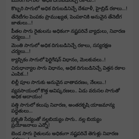
మునగ సాగులో అధిక దిగుబడినిచ్చే రకాలు..!
కొబ్బరి సాగులో అధిక దిగుబడినిచ్చే దేశవాళీ, హైబ్రిడ్ రకాలు...!
తేనెటీగల పెంపకం ప్రాముఖ్యత, పెంపకానికి అనువైన తేనెటీగ
జాతులు...!
పీతల సాగు రైతులను అధికంగా నష్టపరిచే వ్యాధులు, నివారణ
చర్యలు...!
మెంతి సాగులో అధిక దిగుబడినిచ్చే రకాలు, సస్యరక్షణ
చర్యలు...!
క్యాప్సికం సాగులో ఫెర్టిగేషన్ విధానం, మెలకువలు..!
చిరుధాన్యాల సాగు విధానం, అధిక దిగుబడినిచ్చే విత్తన రకాల
ఎంపిక...!
లిల్లీ పూల సాగుకు అనువైన వాతావరణం, నేలలు..!
వ్యవసాయంలో కొత్త ఆవిష్కరణలు.. ఏడు వరుసల సాగుతో
అధిక ఆదాయం!
పత్తి సాగులో కలుపు నివారణ, అంతరకృషి యాజమాన్య
పద్ధతులు...
ప్రకృతి సేద్యంతో నల్లబియ్యం సాగు.. నల్ల బియ్యం
ప్రయోజనాలు ఎన్నో!
బెండ సాగు రైతులను అధికంగా నష్టపరిచే తెగుళ్లు నివారణ