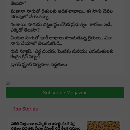
తెలుసా?
మఖానా సాగుతో రైతులకు అధిక లాభాలు.. ఈ సాగు చేపల
చెరువులో చేయవచ్చు
గంజాయి సాగును చట్టబద్ధం చేసిన ప్రభుత్వం..కారణం ఇదే..
ఎక్కడో తెలుసా?
ఏలకుల సాగుతో భారీ లాభాలు పొందుతున్న రైతులు.. ఎలా
సాగు చేయాలో తెలుసుకోండి..
గుడ్ న్యూస్.! ఎర్ర చందనం పెంపకం మరియు ఎగుమతులకు
కేంద్రం గ్రీన్‌ సిగ్నల్‌
డ్రాగన్ ఫ్రూట్ నిర్వహణ పద్దతులు
Subscribe Magazine
Top Stories
నకిలీ విత్తనాలు అమ్మితే ఆ యాక్టు కింద శిక్ష,
రైతుల భద్రతకు సీఎం రేవంత్ రెడ్డి కీలక చర్యలు