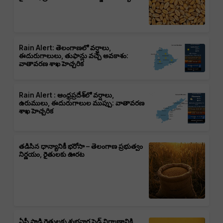
Rain Alert: తెలంగాణలో వర్షాలు,
ఈదురుగాలులు, తుఫాన్లు వచ్చే అవకాశం:
వాతావరణ శాఖ హెచ్చరిక
Rain Alert : ఆంధ్రప్రదేశ్‌లో వర్షాలు,
ఉరుములు, ఈదురుగాలుల ముప్పు: వాతావరణ
శాఖ హెచ్చరిక
తడిసిన ధాన్యానికీ భరోసా – తెలంగాణ ప్రభుత్వం
నిర్ణయం, రైతులకు ఊరట
ఏపీ పాడి రైతులకు శుభవార్త షెడ్ నిర్మాణానికి