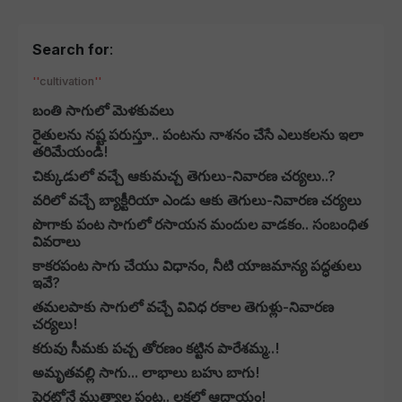
Search for
:
cultivation
బంతి సాగులో మెళకువలు
రైతులను నష్ట పరుస్తూ.. పంటను నాశనం చేసే ఎలుకలను ఇలా
తరిమేయండి!
చిక్కుడులో వచ్చే ఆకుమచ్చ తెగులు-నివారణ చర్యలు..?
వరిలో వచ్చే బ్యాక్టీరియా ఎండు ఆకు తెగులు-నివారణ చర్యలు
పొగాకు పంట సాగులో రసాయన మందుల వాడకం.. సంబంధిత
వివరాలు
కాకరపంట సాగు చేయు విధానం, నీటి యాజమాన్య పద్ధతులు
ఇవే?
తమలపాకు సాగులో వచ్చే వివిధ రకాల తెగుళ్లు-నివారణ
చర్యలు!
కరువు సీమకు పచ్చ తోరణం కట్టిన పారేశమ్మ..!
అమృతవల్లి సాగు... లాభాలు బహు బాగు!
పెరట్లోనే ముత్యాల పంట.. లక్షల్లో ఆదాయం!