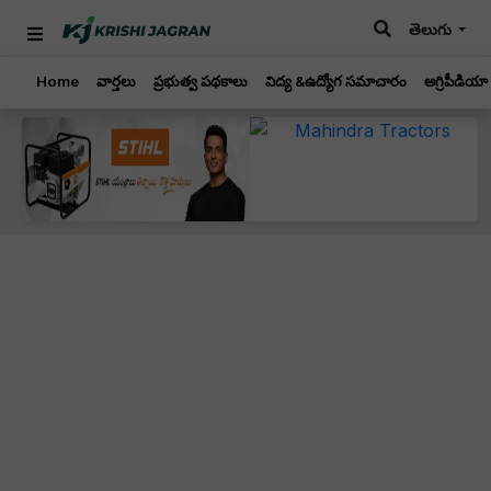
తెలుగు
Home
వార్తలు
ప్రభుత్వ పథకాలు
విద్య &ఉద్యోగ సమాచారం
అగ్రిపీడియా