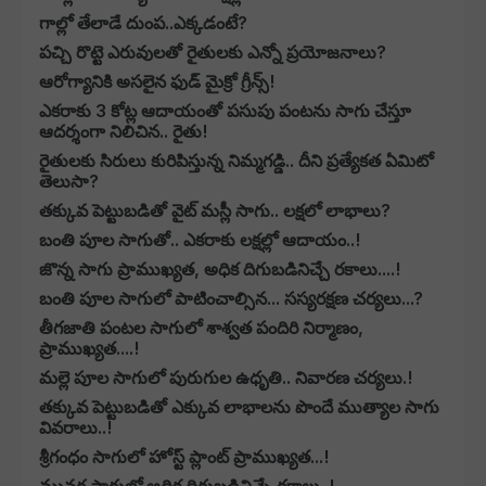
గాల్లో తేలాడే దుంప..ఎక్కడంటే?
పచ్చి రొట్టె ఎరువులతో రైతులకు ఎన్నో ప్రయోజనాలు?
ఆరోగ్యానికి అసలైన ఫుడ్ మైక్రో గ్రీన్స్!
ఎకరాకు 3 కోట్ల ఆదాయంతో పసుపు పంటను సాగు చేస్తూ
ఆదర్శంగా నిలిచిన.. రైతు!
రైతులకు సిరులు కురిపిస్తున్న నిమ్మగడ్డి.. దీని ప్రత్యేకత ఏమిటో
తెలుసా?
తక్కువ పెట్టుబడితో వైట్ మస్లీ సాగు.. లక్షలో లాభాలు?
బంతి పూల సాగుతో.. ఎకరాకు లక్షల్లో ఆదాయం..!
జొన్న సాగు ప్రాముఖ్యత, అధిక దిగుబడినిచ్చే రకాలు....!
బంతి పూల సాగులో పాటించాల్సిన... సస్యరక్షణ చర్యలు...?
తీగజాతి పంటల సాగులో శాశ్వత పందిరి నిర్మాణం,
ప్రాముఖ్యత....!
మల్లె పూల సాగులో పురుగుల ఉధృతి.. నివారణ చర్యలు.!
తక్కువ పెట్టుబడితో ఎక్కువ లాభాలను పొందే ముత్యాల సాగు
వివరాలు..!
శ్రీగంధం సాగులో హోస్ట్ ప్లాంట్ ప్రాముఖ్యత...!