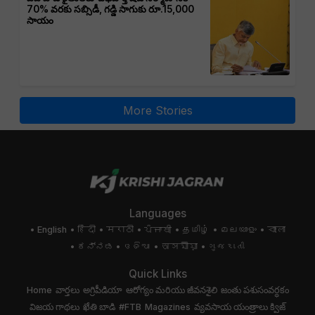
70% వరకు సబ్సిడీ, గడ్డి సాగుకు రూ.15,000
సాయం
More Stories
Languages
English
हिंदी
मराठी
ਪੰਜਾਬੀ
தமிழ்
മലയാളം
বাংলা
ಕನ್ನಡ
ଓଡିଆ
অসমীয়া
ગુજરાતી
Quick Links
Home
వార్తలు
అగ్రిపీడియా
ఆరోగ్యం మరియు జీవనశైలి
జంతు పశుసంవర్ధకం
విజయ గాథలు
ఖేతి బాడి
#FTB
Magazines
వ్యవసాయ యంత్రాలు
క్విజ్