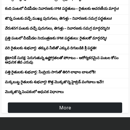
కంది పంటలో చీడపీడల నివారణకు IPM పద్ధతులు – రైతులకు ఆచరణీయ మార్గం!
జొన్న పంటకు వచ్చే ముఖ్య పురుగులు, తెగుళ్లు – నివారణకు సమగ్ర పద్ధతులు!
వేరుశనగ పంటకు వచ్చే పురుగులు, తెగుళ్లు – నివారణకు సమగ్ర మార్గదర్శిని!
ప్రత్తి పంటలో చీడపీడల నియంత్రణకు IPM పద్ధతులు: రైతులకో మార్గదర్శి!
వరి రైతులకు శుభవార్త: తక్కువ నీటితో ఎక్కువ దిగుబడికి శ్రీ పద్ధతి!
జైటానిక్ సురక్ష: పెరుగుతున్న ఉష్ణోగ్రతలతో పోరాటం – ఆరోగ్యకరమైన పంటల కోసం
ఆధునిక జీవ ఎరువు
పత్తి రైతులకు శుభవార్త: సేంద్రియ సాగుతో తిరిగి లాభాల బాటలోకి!
మక్కబుట్ట రైతులకు శుభవార్త! కొత్త మొక్కజొన్న హైబ్రిడ్ వంగడాలు ఇవే!!
మొక్కజొన్న పెంపకంలో ఆధునిక విధానాలు
More