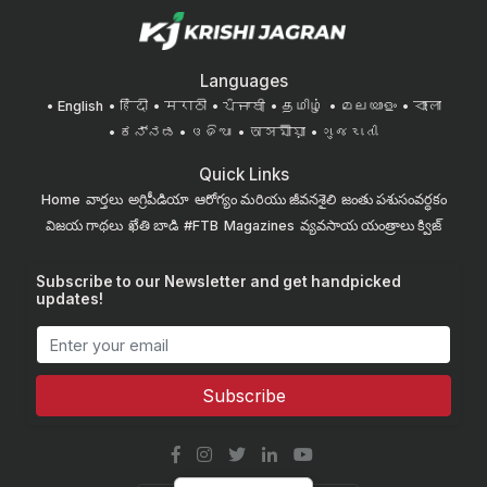
Languages
English
हिंदी
मराठी
ਪੰਜਾਬੀ
தமிழ்
മലയാളം
বাংলা
ಕನ್ನಡ
ଓଡିଆ
অসমীয়া
ગુજરાતી
Quick Links
Home
వార్తలు
అగ్రిపీడియా
ఆరోగ్యం మరియు జీవనశైలి
జంతు పశుసంవర్ధకం
విజయ గాథలు
ఖేతి బాడి
#FTB
Magazines
వ్యవసాయ యంత్రాలు
క్విజ్
Subscribe to our Newsletter and get handpicked
updates!
Subscribe