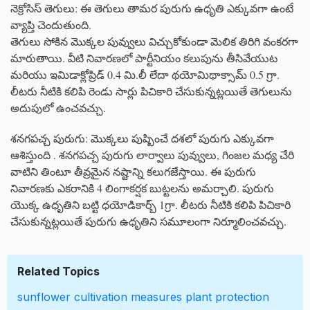
నెక్రోసిస్ తెగులు: ఈ తెగులు తామర పురుగు ఉధృతి ఎక్కువగా ఉంటే
వ్యాప్తి చెందుతుంది.
తెగులు సోకిన మొక్కల పువ్వులు విచ్చుకోకుండా మెలిక తిరిగి వంకరగా
మారుతాయి. వీటి నివారణలో పార్టీనియం కలుపును తీసివేయుట
మరియు ఇమిడాక్లోప్రిడ్ 0.4 మి.లీ లేదా థయోమిథాక్సామ్ 0.5 గ్రా.
లీటరు నీటికి కలిపి రెండు సార్లు పిచికారి చేసుకున్నట్లయితే తెగులును
అదుపులో ఉంచవచ్చు.
శనగపచ్చ పురుగు: మొక్కలు పుష్పించే దశలో పురుగు ఎక్కువగా
ఆశిస్తుంది . శనగపచ్చ పురుగు లార్వాలు పువ్వులు, గింజల మధ్య చేరి
వాటిని తింటూ తీవ్రమైన నష్టాన్ని కలుగజేస్తాయి. ఈ పురుగు
నివారణకు ఎకరానికి 4 లింగాకర్షక బుట్టలను అమర్చాలి. పురుగు
యొక్క ఉధృతిని బట్టి ధయోడికార్బ్ 1గ్రా. లీటరు నీటికి కలిపి పిచికారి
చేసుకున్నట్లయితే పురుగు ఉధృతిని సమూలంగా నిర్మూలించవచ్చు.
Related Topics
sunflower
cultivation
measures
plant protection