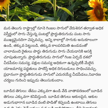
మన తెలుగు రాష్ట్రాల్లో నూనె గింజల సాగులో వేరుశెనగ తర్వాత అధిక
విస్తీర్ణంలో సాగు చేస్తున్న పంటల్లో ప్రొద్దుతిరుగుడు పంట సాగు
ముఖ్యమైనదిగా చెప్పవచ్చు. అన్ని కాలాల్లో సాగుకు అనుకూలంగా
ఉండి, తక్కువ పెట్టుబడి, తక్కువ కాలపరిమితి ఉండడంతో
చాలామంది రైతులు పొద్దు తిరుగుడు సాగు చేయడానికి ఆసక్తి
చూపుతున్నారు. ప్రొద్దుతిరుగుడు సాగులో గింజ ఏర్పడే దశలో
చీడపీడల సమస్య, పక్షుల సమస్య అధికంగా ఉన్నప్పటికీ మేలైన
యాజమాన్య పద్ధతులు పాటిస్తే అధిక దిగుబడులు సాధించవచ్చు.
ప్రధానంగా ప్రొద్దుతిరుగుడు సాగులో ఎదురయ్యే చీడపీడలు,నివారణ
చర్యలు గురించి ఇప్పుడు తెలుసుకుందాం.
బూడిద తెగులు: తేము ఎక్కువగా ఉండి వేడి వాతావరణంలో బూడిద
తెగులు ఎక్కువగా కనిపిస్తుంది. బూడిద తెగులు ఆకులపైన, ఆకుల
అడుగుభాగాన బూడిద వంటి పొడితో కప్పబడి ఉంటాయి.తెగులు
ఉధృతి ఎక్కువైతే ఆకులు పచ్చబడి రాలిపోతాయి. దీని నివారణకు