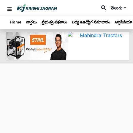
తెలుగు
Home
వార్తలు
ప్రభుత్వ పథకాలు
విద్య &ఉద్యోగ సమాచారం
అగ్రిపీడియా