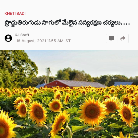
KHETI BADI
ప్రొద్దుతిరుగుడు సాగులో మేలైన సస్యరక్షణ చర్యలు....
KJ Staff
16 August, 2021 11:55 AM IST