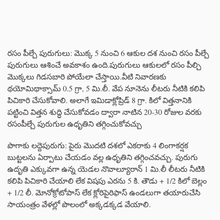
రసం పీల్చే పురుగులు: మొక్క 5 నుంచి 6 ఆకుల దశ నుంచి రసం పీల్చే
పురుగులు ఆశించే అవకాశం ఉంది.పురుగులు ఆకులలో రసం పీల్చి
మొక్కలు గిడసబారి పోయేలా చేస్తాయి.వీటి నివారణకు
థయోమిథాక్సామ్ 0.5 గ్రా, 5 మి.లీ. వేప నూనెను లీటరు నీటికి కలిపి
పిచికారి చేసుకోవాలి. అలాగే ఇమిడాక్లోప్రిడ్‌ 8 గ్రా. కిలో విత్తనానికి
పట్టించి విత్తన శుద్ధి చేసుకోవడం ద్వారా నాటిన 20-30 రోజుల వరకు
రసంపీల్చే పురుగుల ఉధృతిని తగ్గించుకోవచ్చు
పొగాకు లద్దెపురుగు: పైరు మొదటి దశలో ఎకరాకు 4 లింగాకర్షక
బుట్టలను ఏర్పాటు చేయడం వల్ల ఉధృతిని తగ్గించవచ్చు. పురుగు
ఉదృతి ఎక్కువగా ఉన్న యెడల నొవాల్యూరాన్ 1 మి.లీ లీటరు నీటికి
కలిపి పిచికారి చేయాలి లేక విషపు ఎరను 5 కి. తౌడు + 1/2 కిలో బెల్లం
+ 1/2 లీ. మోనోక్రోటోపాస్ లేక క్లోరిపైరిఫాస్ ఉండలుగా తయారుచేసి
సాయంత్రం వేళల్లో పొలంలో అక్కడక్కడ వేయాలి.