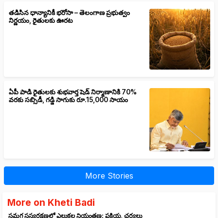
తడిసిన ధాన్యానికీ భరోసా – తెలంగాణ ప్రభుత్వం
నిర్ణయం, రైతులకు ఊరట
ఏపీ పాడి రైతులకు శుభవార్త షెడ్ నిర్మాణానికి 70%
వరకు సబ్సిడీ, గడ్డి సాగుకు రూ.15,000 సాయం
More Stories
More on Kheti Badi
సమగ్ర సస్యరక్షణలో ఎలుకల నియంత్రణ: ప్రక్రియ, చర్యలు