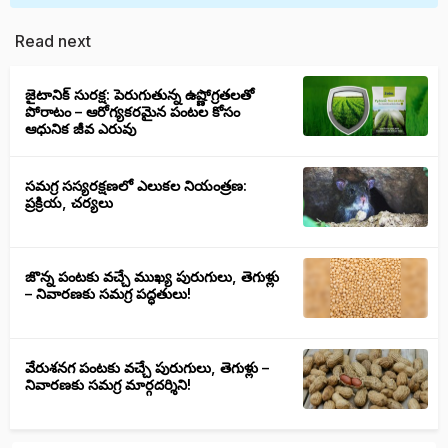
Read next
జైటానిక్ సురక్ష: పెరుగుతున్న ఉష్ణోగ్రతలతో
పోరాటం – ఆరోగ్యకరమైన పంటల కోసం
ఆధునిక జీవ ఎరువు
సమగ్ర సస్యరక్షణలో ఎలుకల నియంత్రణ:
ప్రక్రియ, చర్యలు
జొన్న పంటకు వచ్చే ముఖ్య పురుగులు, తెగుళ్లు
– నివారణకు సమగ్ర పద్ధతులు!
వేరుశనగ పంటకు వచ్చే పురుగులు, తెగుళ్లు –
నివారణకు సమగ్ర మార్గదర్శిని!