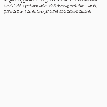
లీటరు నీటికి 3 గ్రాములు నీటిలో కరిగే గంధకపు పొడి లేదా 1 మి.లీ,
డైనోకాప్ లేదా 2 మి.లీ, హెక్సాకొనజోల్ కలిపి పిచికారి చేయాలి