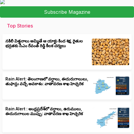
Subscribe Magazine
Top Stories
నకిలీ విత్తనాలు అమ్మితే ఆ యాక్టు కింద శిక్ష, రైతుల
భద్రతకు సీఎం రేవంత్ రెడ్డి కీలక చర్యలు
Rain Alert: తెలంగాణలో వర్షాలు, ఈదురుగాలులు,
తుఫాన్లు వచ్చే అవకాశం: వాతావరణ శాఖ హెచ్చరిక
Rain Alert : ఆంధ్రప్రదేశ్‌లో వర్షాలు, ఉరుములు,
ఈదురుగాలుల ముప్పు: వాతావరణ శాఖ హెచ్చరిక