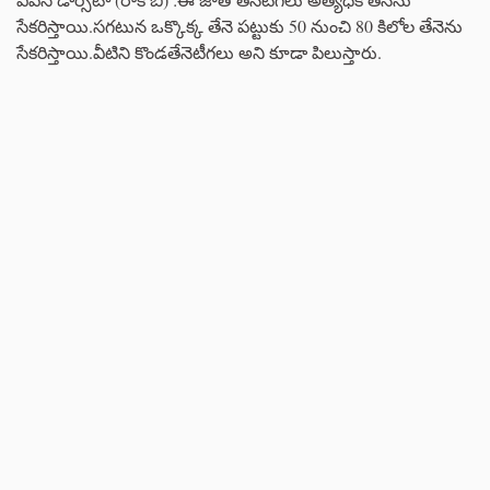
సేకరిస్తాయి.సగటున ఒక్కొక్క తేనె పట్టుకు 50 నుంచి 80 కిలోల తేనెను
సేకరిస్తాయి.వీటిని కొండతేనెటీగలు అని కూడా పిలుస్తారు.