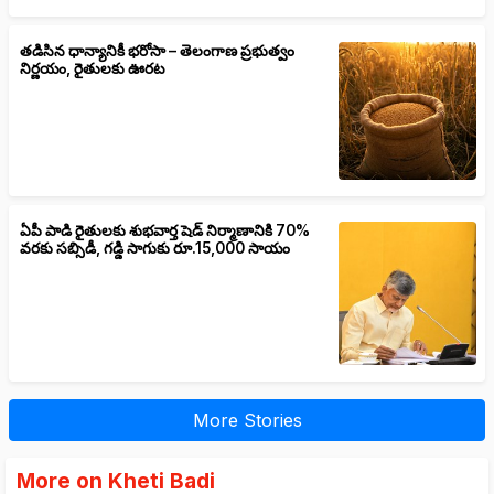
తడిసిన ధాన్యానికీ భరోసా – తెలంగాణ ప్రభుత్వం
నిర్ణయం, రైతులకు ఊరట
ఏపీ పాడి రైతులకు శుభవార్త షెడ్ నిర్మాణానికి 70%
వరకు సబ్సిడీ, గడ్డి సాగుకు రూ.15,000 సాయం
More Stories
More on Kheti Badi