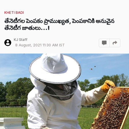
KHETI BADI
తేనెటీగల పెంపకం ప్రాముఖ్యత, పెంపకానికి అనువైన
తేనెటీగ జాతులు...!
KJ Staff
8 August, 2021 11:30 AM IST