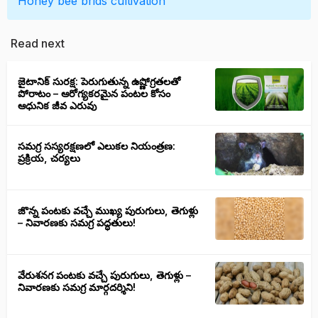
Honey
bee
brids
cultivation
Read next
జైటానిక్ సురక్ష: పెరుగుతున్న ఉష్ణోగ్రతలతో
పోరాటం – ఆరోగ్యకరమైన పంటల కోసం
ఆధునిక జీవ ఎరువు
సమగ్ర సస్యరక్షణలో ఎలుకల నియంత్రణ:
ప్రక్రియ, చర్యలు
జొన్న పంటకు వచ్చే ముఖ్య పురుగులు, తెగుళ్లు
– నివారణకు సమగ్ర పద్ధతులు!
వేరుశనగ పంటకు వచ్చే పురుగులు, తెగుళ్లు –
నివారణకు సమగ్ర మార్గదర్శిని!