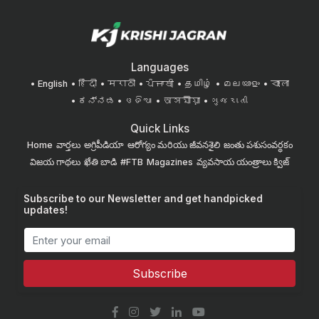
Languages
English
हिंदी
मराठी
ਪੰਜਾਬੀ
தமிழ்
മലയാളം
বাংলা
ಕನ್ನಡ
ଓଡିଆ
অসমীয়া
ગુજરાતી
Quick Links
Home
వార్తలు
అగ్రిపీడియా
ఆరోగ్యం మరియు జీవనశైలి
జంతు పశుసంవర్ధకం
విజయ గాథలు
ఖేతి బాడి
#FTB
Magazines
వ్యవసాయ యంత్రాలు
క్విజ్
Subscribe to our Newsletter and get handpicked
updates!
Subscribe