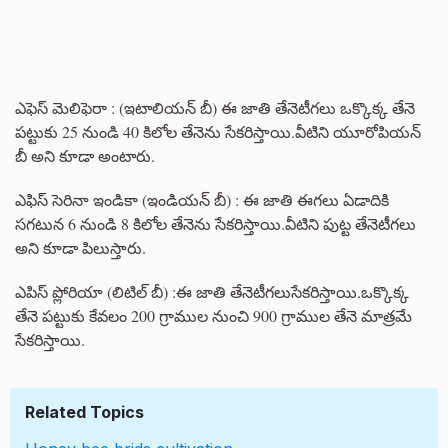
ఎఫెస్ మెలిఫెరా : (ఇటాలియన్‌ బీ) ఈ జాతి తేనెటీగలు ఒక్కొక్క తేనె
పట్టుకు 25 నుండి 40 కిలోల తేనెను సేకరిస్తాయి.వీటిని యూరోపియన్
బీ అని కూడా అంటారు.
ఎఫిస్ సెరినా ఇండికా (ఇండియన్ బీ) : ఈ జాతి ఈగలు ఏడాదికి
సగటున 6 నుండి 8 కిలోల తేనెను సేకరిస్తాయి.వీటిని పుట్ట తేనెటీగలు
అని కూడా పిలుస్తారు.
ఎపిస్ ప్లోరియా (లిటిల్ బీ) :ఈ జాతి తేనెటీగలుసేకరిస్తాయి.ఒక్కొక్క
తేనె పట్టుకు కేవలం 200 గ్రాముల నుంచి 900 గ్రాముల తేనె మాత్రమే
సేకరిస్తాయి.
Related Topics