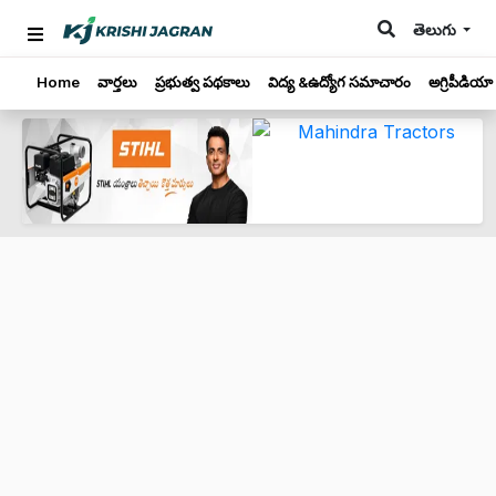
తెలుగు
Home
వార్తలు
ప్రభుత్వ పథకాలు
విద్య &ఉద్యోగ సమాచారం
అగ్రిపీడియా