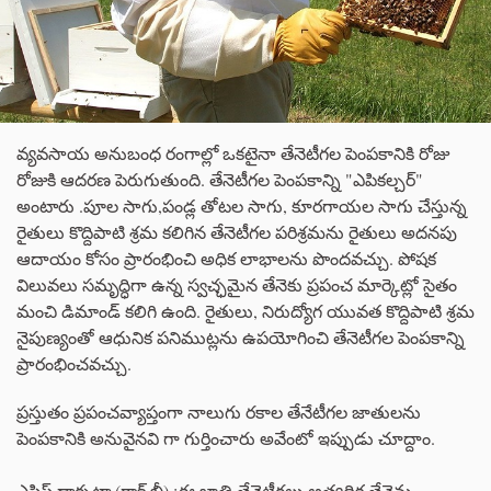
వ్యవసాయ అనుబంధ రంగాల్లో ఒకటైనా తేనెటీగల పెంపకానికి రోజు
రోజుకి ఆదరణ పెరుగుతుంది. తేనెటీగల పెంపకాన్ని "ఎపికల్చర్‌"
అంటారు .పూల సాగు,పండ్ల తోటల సాగు, కూరగాయల సాగు చేస్తున్న
రైతులు కొద్దిపాటి శ్రమ కలిగిన తేనెటీగల పరిశ్రమను రైతులు అదనపు
ఆదాయం కోసం ప్రారంభించి అధిక లాభాలను పొందవచ్చు. పోషక
విలువలు సమృద్ధిగా ఉన్న స్వచ్ఛమైన తేనెకు ప్రపంచ మార్కెట్లో సైతం
మంచి డిమాండ్ కలిగి ఉంది. రైతులు, నిరుద్యోగ యువత కొద్దిపాటి శ్రమ
నైపుణ్యంతో ఆధునిక పనిముట్లను ఉపయోగించి తేనెటీగల పెంపకాన్ని
ప్రారంభించవచ్చు.
ప్రస్తుతం ప్రపంచవ్యాప్తంగా నాలుగు రకాల తేనేటీగల జాతులను
పెంపకానికి అనువైనవి గా గుర్తించారు అవేంటో ఇప్పుడు చూద్దాం.
ఎపిస్ డార్సటా (రాక్ బీ) :ఈ జాతి తేనెటీగలు అత్యధిక తేనెను