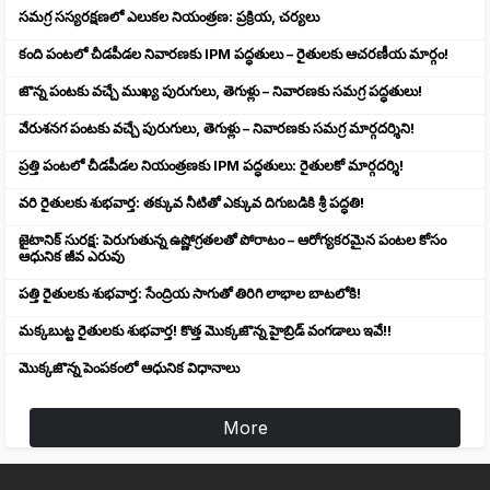
సమగ్ర సస్యరక్షణలో ఎలుకల నియంత్రణ: ప్రక్రియ, చర్యలు
కంది పంటలో చీడపీడల నివారణకు IPM పద్ధతులు – రైతులకు ఆచరణీయ మార్గం!
జొన్న పంటకు వచ్చే ముఖ్య పురుగులు, తెగుళ్లు – నివారణకు సమగ్ర పద్ధతులు!
వేరుశనగ పంటకు వచ్చే పురుగులు, తెగుళ్లు – నివారణకు సమగ్ర మార్గదర్శిని!
ప్రత్తి పంటలో చీడపీడల నియంత్రణకు IPM పద్ధతులు: రైతులకో మార్గదర్శి!
వరి రైతులకు శుభవార్త: తక్కువ నీటితో ఎక్కువ దిగుబడికి శ్రీ పద్ధతి!
జైటానిక్ సురక్ష: పెరుగుతున్న ఉష్ణోగ్రతలతో పోరాటం – ఆరోగ్యకరమైన పంటల కోసం
ఆధునిక జీవ ఎరువు
పత్తి రైతులకు శుభవార్త: సేంద్రియ సాగుతో తిరిగి లాభాల బాటలోకి!
మక్కబుట్ట రైతులకు శుభవార్త! కొత్త మొక్కజొన్న హైబ్రిడ్ వంగడాలు ఇవే!!
మొక్కజొన్న పెంపకంలో ఆధునిక విధానాలు
More