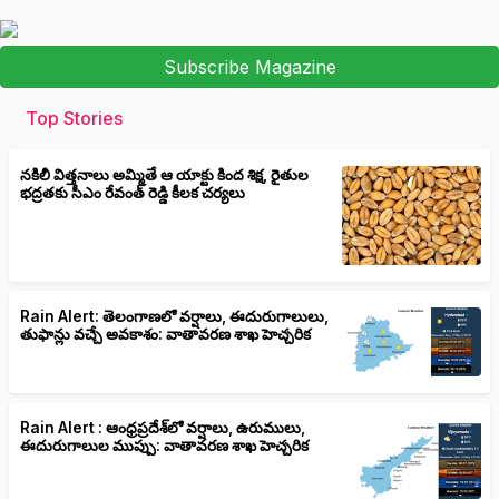
Subscribe Magazine
Top Stories
నకిలీ విత్తనాలు అమ్మితే ఆ యాక్టు కింద శిక్ష, రైతుల
భద్రతకు సీఎం రేవంత్ రెడ్డి కీలక చర్యలు
Rain Alert: తెలంగాణలో వర్షాలు, ఈదురుగాలులు,
తుఫాన్లు వచ్చే అవకాశం: వాతావరణ శాఖ హెచ్చరిక
Rain Alert : ఆంధ్రప్రదేశ్‌లో వర్షాలు, ఉరుములు,
ఈదురుగాలుల ముప్పు: వాతావరణ శాఖ హెచ్చరిక