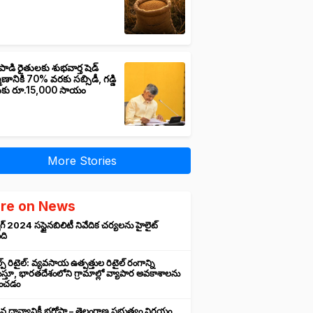
పాడి రైతులకు శుభవార్త షెడ్
మాణానికి 70% వరకు సబ్సిడీ, గడ్డి
ుకు రూ.15,000 సాయం
More Stories
re on News
గ్ 2024 సస్టైనబిలిటీ నివేదిక చర్యలను హైలైట్
ంది
ప్ రిటైల్: వ్యవసాయ ఉత్పత్తుల రిటైల్ రంగాన్ని
్తూ, భారతదేశంలోని గ్రామాల్లో వ్యాపార అవకాశాలను
రించడం
న ధాన్యానికీ భరోసా – తెలంగాణ ప్రభుత్వం నిర్ణయం,