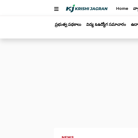
Home
వార
ప్రభుత్వ పథకాలు
విద్య &ఉద్యోగ సమాచారం
ఉద్
NEWS