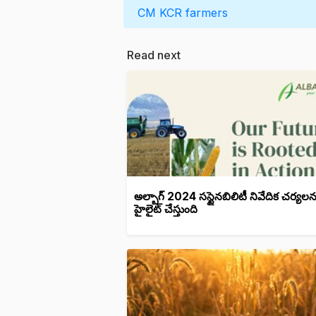
CM KCR
farmers
Read next
అల్బాగ్ 2024 సస్టైనబిలిటీ నివేదిక చర్యలన
హైలైట్ చేస్తుంది