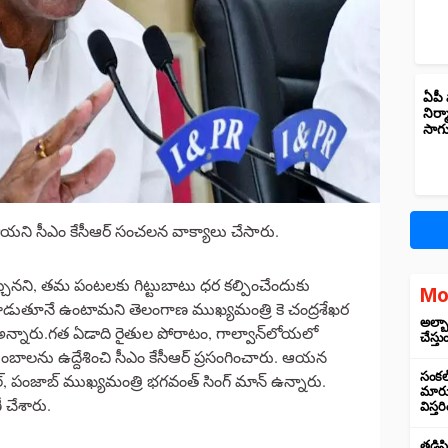
ఏపీ 
నిర్
సాగ
ాయని సీఎం కేసీఆర్ సంచలన వాక్యాలు చేసారు.
వచ్చునని, తమ పంటలకు గిట్టుబాటు ధర కల్పించేందుకు
Mo
ోరాడుతూనే ఉంటామని తెలంగాణ ముఖ్యమంత్రి కె చంద్రశేఖర
అల్బా
ో అన్నారు.గత ఏడాది రైతుల పోరాటం, గాల్వాన్‌లోయలో
చేస్తు
ంబాలను ఉద్దేశించి సీఎం కేసీఆర్ ప్రసంగించారు. ఆయన
సంకల్
వాల్, పంజాబ్ ముఖ్యమంత్రి భగవంత్ సింగ్ మాన్ ఉన్నారు.
మారుస
చేశారు.
విస్త
తడిసి