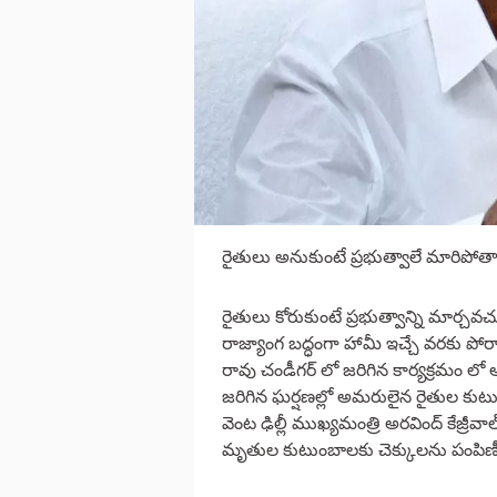
రైతులు అనుకుంటే ప్రభుత్వాలే మారిపోత
రైతులు కోరుకుంటే ప్రభుత్వాన్ని మార్చ
రాజ్యాంగ బద్ధంగా హామీ ఇచ్చే వరకు ప
రావు చండీగర్ లో జరిగిన కార్యక్రమం ల
జరిగిన ఘర్షణల్లో అమరులైన రైతుల కుటు
వెంట ఢిల్లీ ముఖ్యమంత్రి అరవింద్ కేజ్రీ
మృతుల కుటుంబాలకు చెక్కులను పంపిణీ 