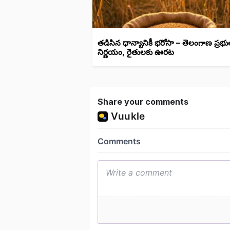
తడిసిన ధాన్యానికీ భరోసా – తెలంగాణ ప్రభు
నిర్ణయం, రైతులకు ఊరట
Share your comments