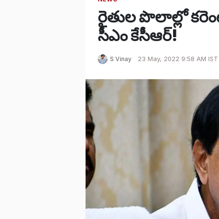
రైతుల పొలాల్లో కరె
సీఎం కేసీఆర్!
S Vinay
23 May, 2022 9:58 AM IST