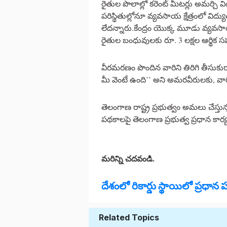
రైతుల పొలాల్లో కరెంట్ మీటర్లు అమర్చి వి
పరిస్థితుల్లోనూ వ్యవసాయ క్షేత్రంలో విద్య
లేదన్నారు.కేంద్రం యొక్క మూడు వ్యవస
రైతుల బంధువులకు రూ. 3 లక్షల ఆర్థి
వీరమరణం పొందిన వారిని తిరిగి తీసుకు
మీ వెంటే ఉంది’’ అని అమరవీరులకు, వా
తెలంగాణ రాష్ట్ర ప్రభుత్వం అమలు చేస్తున
పథకాలపై తెలంగాణ ప్రభుత్వ ప్రధాన కార్యద
మరిన్ని చదవండి.
దేశంలో రికార్డు స్థాయిలో ప్రధాన 
Related Topics