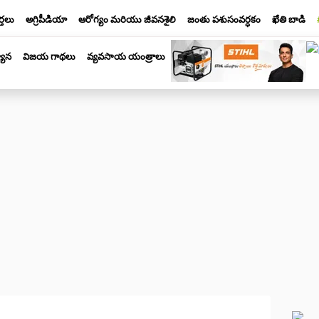
్తలు
అగ్రిపీడియా
ఆరోగ్యం మరియు జీవనశైలి
జంతు పశుసంవర్ధకం
ఖేతి బాడి
యాన
విజయ గాథలు
వ్యవసాయ యంత్రాలు