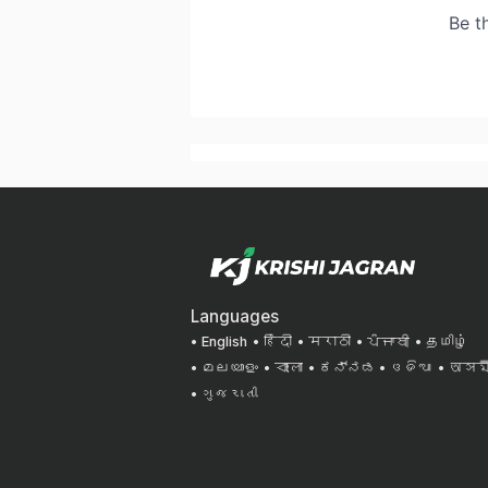
Languages
English
हिंदी
मराठी
ਪੰਜਾਬੀ
தமிழ்
മലയാളം
বাংলা
ಕನ್ನಡ
ଓଡିଆ
অসমী
ગુજરાતી