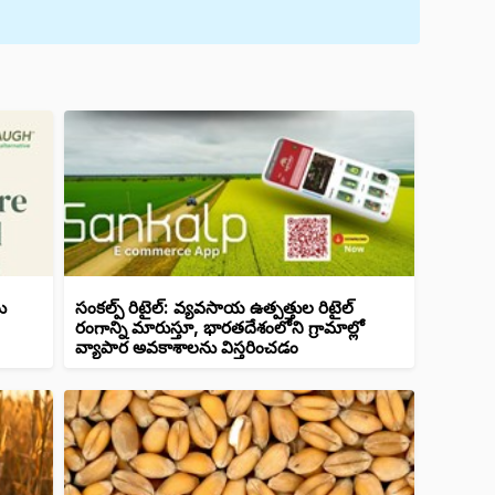
ు
సంకల్ప్ రిటైల్: వ్యవసాయ ఉత్పత్తుల రిటైల్
రంగాన్ని మారుస్తూ, భారతదేశంలోని గ్రామాల్లో
వ్యాపార అవకాశాలను విస్తరించడం