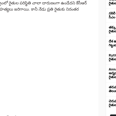
్రంలో రైతుల పరిస్థితి చాలా దారుణంగా ఉండేదని కేసీఆర్
రైతు
త్యలు జరిగాయి. కానీ నేడు ప్రతి రైతుకు నిరంతర
నకిలీ
సీఎం 
తక్క
రైతు
దేశ 
గిట్ట
Ryth
రైతుల
Anna
అన్న
రైతుల
తరుము
తెలంగ
చెరు
రైతు