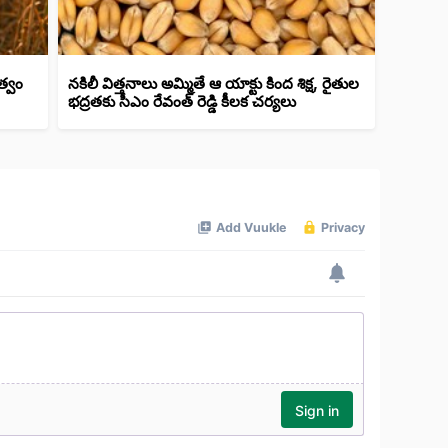
త్వం
నకిలీ విత్తనాలు అమ్మితే ఆ యాక్టు కింద శిక్ష, రైతుల
భద్రతకు సీఎం రేవంత్ రెడ్డి కీలక చర్యలు