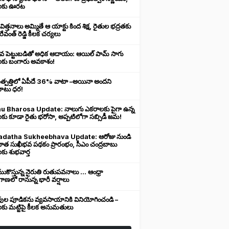
లకు ఊరట
 విత్తనాలు అమ్మితే ఆ యాక్టు కింద శిక్ష, రైతుల భద్రతకు
రేవంత్ రెడ్డి కీలక చర్యలు
ువ పెట్టుబడితో అధిక ఆదాయం: ఆయిల్ పామ్ సాగు
లకు బంగారు అవకాశం!
ఉత్పత్తిలో ఏపీదే 36% వాటా –అయినా అందని
ుబాటు ధర!
u Bharosa Update: నాలుగు ఎకరాలకు పైగా ఉన్న
కు కూడా రైతు భరోసా, అప్పటిలోగా సబ్సిడీ జమ!
datha Sukheebhava Update: ఆరోజు నుండి
దాత సుఖీభవ పథకం ప్రారంభం, సీఎం చంద్రబాబు
కు శుభవార్త
కొస్తున్న నైరుతి రుతుపవనాలు ... ఆంధ్రా
ాణలో రానున్న భారీ వర్షాలు
వుల పూడికను వ్యవసాయానికి వినియోగించండి –
లకు మట్టిపై కీలక అనుమతులు