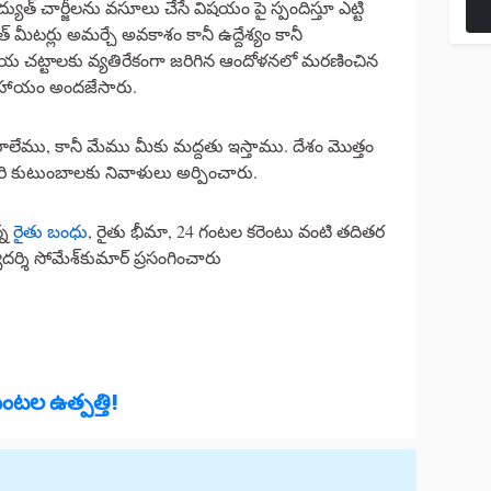
ద్యుత్ చార్జీలను వసూలు చేసే విషయం పై స్పందిస్తూ ఎట్టి
ుత్ మీటర్లు అమర్చే అవకాశం కానీ ఉద్దేశ్యం కానీ
ాయ చట్టాలకు వ్యతిరేకంగా జరిగిన ఆందోళనలో మరణించిన
క సహాయం అందజేసారు.
రాలేము, కానీ మేము మీకు మద్దతు ఇస్తాము. దేశం మొత్తం
రి కుటుంబాలకు నివాళులు అర్పించారు.
్న
రైతు బంధు
, రైతు భీమా, 24 గంటల కరెంటు వంటి తదితర
ర్శి సోమేశ్‌కుమార్‌ ప్రసంగించారు
పంటల ఉత్పత్తి!