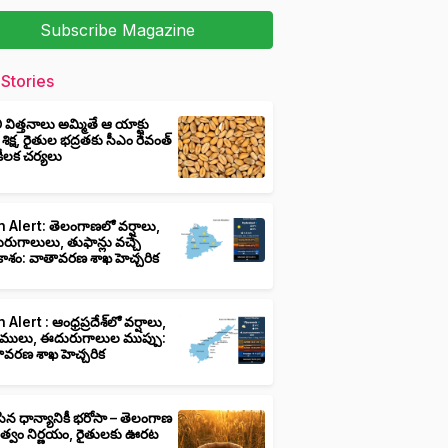
Subscribe Magazine
Stories
ీ విత్తనాలు అమ్మితే ఆ యాక్టు
 శిక్ష, రైతుల భద్రతకు సీఎం రేవంత్
ి కీలక చర్యలు
 Alert: తెలంగాణలో వర్షాలు,
ుగాలులు, తుఫాన్లు వచ్చే
ాశం: వాతావరణ శాఖ హెచ్చరిక
 Alert : ఆంధ్రప్రదేశ్‌లో వర్షాలు,
ములు, ఈదురుగాలుల ముప్పు:
ావరణ శాఖ హెచ్చరిక
ిన ధాన్యానికీ భరోసా – తెలంగాణ
ుత్వం నిర్ణయం, రైతులకు ఊరట