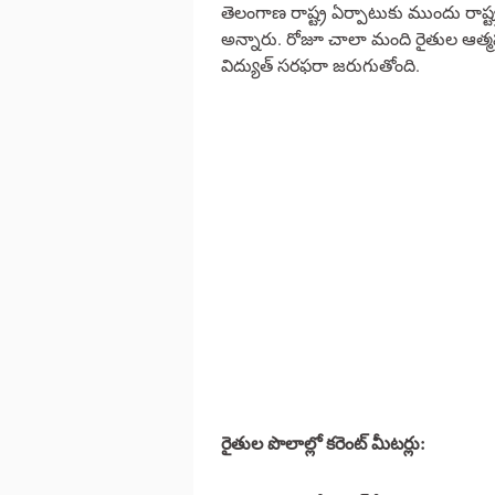
తెలంగాణ రాష్ట్ర ఏర్పాటుకు ముందు రాష్ట
అన్నారు. రోజూ చాలా మంది రైతుల ఆత్మహ
విద్యుత్‌ సరఫరా జరుగుతోంది.
రైతుల పొలాల్లో కరెంట్ మీటర్లు: