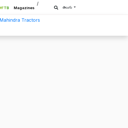
/a>
తెలుగు
#FTB
Magazines