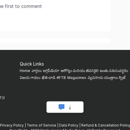
Quick Links
Home
వార్తలు
అగ్రిపీడియా
ఆరోగ్యం మరియు జీవనశైలి
జంతు పశుసంవర్ధకం
విజయ గాథలు
ఖేతి బాడి
#FTB
Magazines
వ్యవసాయ యంత్రాలు
క్విజ్
য়া
Privacy Policy
|
Terms of Service
|
Data Policy
|
Refund & Cancellation Polic