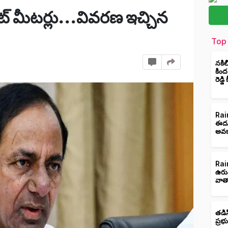
ంట్ మీటర్లు...వివరణ ఇచ్చిన
Top 
నకిల
కింద
రెడ్డ
Rain
ఈదుర
అవక
Rain
ఉరు
వాత
తడిస
ప్రభ