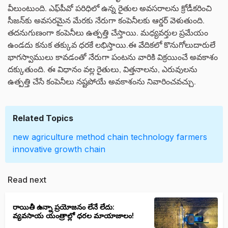
వీలుంటుంది. ఎఫ్‌పీవో పరిధిలో ఉన్న రైతుల అవసరాలను క్రోడీకరించి
సీజన్‌కు అవసరమైన మేరకు నేరుగా కంపెనీలకు ఆర్డర్‌ వెళుతుంది.
తదనుగుణంగా కంపెనీలు ఉత్పత్తి చేస్తాయి. మధ్యవర్తుల ప్రమేయం
ఉండదు కనుక తక్కువ ధరకే లభిస్తాయి.ఈ వేదికలో కొనుగోలుదారులే
భాగస్వాములు కావడంతో నేరుగా పంటను వారికి విక్రయించే అవకాశం
దక్కుతుంది. ఈ విధానం వల్ల రైతులు, విత్తనాలను, ఎరువులను
ఉత్పత్తి చేసే కంపెనీలు నష్టపోయే అవకాశంను నివారించవచ్చు.
Related Topics
new agriculture method
chain technology
farmers
innovative growth chain
Read next
రాయితీ ఉన్నా ప్రయోజనం లేనే లేదు:
వ్యవసాయ యంత్రాల్లో ధరల మాయాజాలం!