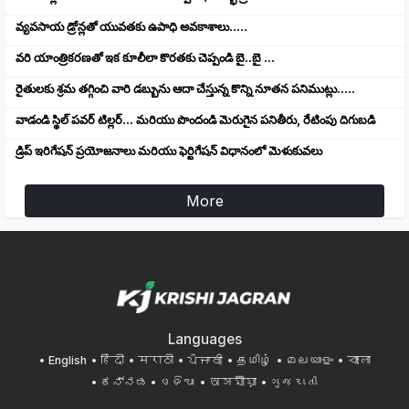
వ్యవసాయ డ్రోన్లతో యువతకు ఉపాధి అవకాశాలు.....
వరి యాంత్రికరణతో ఇక కూలీలా కొరతకు చెప్పండి బై..బై ...
రైతులకు శ్రమ తగ్గించి వారి డబ్బును ఆదా చేస్తున్న కొన్ని నూతన పనిముట్లు.....
వాడండి స్థిల్ పవర్ టిల్లర్... మరియు పొందండి మెరుగైన పనితీరు, రేటింపు దిగుబడి
డ్రిప్ ఇరిగేషన్ ప్రయోజనాలు మరియు ఫెర్టిగేషన్ విధానంలో మెళుకువలు
More
Languages
English
हिंदी
मराठी
ਪੰਜਾਬੀ
தமிழ்
മലയാളം
বাংলা
ಕನ್ನಡ
ଓଡିଆ
অসমীয়া
ગુજરાતી