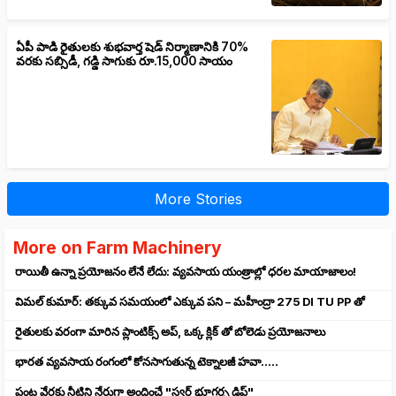
ఏపీ పాడి రైతులకు శుభవార్త షెడ్ నిర్మాణానికి 70%
వరకు సబ్సిడీ, గడ్డి సాగుకు రూ.15,000 సాయం
More Stories
More on Farm Machinery
రాయితీ ఉన్నా ప్రయోజనం లేనే లేదు: వ్యవసాయ యంత్రాల్లో ధరల మాయాజాలం!
విమల్ కుమార్: తక్కువ సమయంలో ఎక్కువ పని – మహీంద్రా 275 DI TU PP తో
రైతులకు వరంగా మారిన ప్లాంటిక్స్ అప్, ఒక్క క్లిక్ తో బోలెడు ప్రయోజనాలు
భారత వ్యవసాయ రంగంలో కోనసాగుతున్న టెక్నాలజీ హవా.....
పంట వేర్లకు నీటిని నేరుగా అందించే "స్వర్ భూగర్భ డ్రిప్"