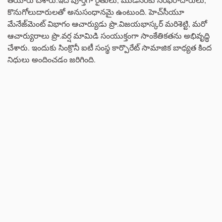
కొనుగోలుదారులతో అనుసంధానమై ఉంటుంది. హెచ్‌సీయూ
మేనేజ్‌మెంట్‌ విభాగం ఆచార్యుడు ప్రొ.విజయభాస్కర్‌ మరిశెట్టి, మరో
ఆచార్యురాలు ప్రొ.వర్ష మామిడి సంయుక్తంగా సాంకేతికతను అభివృద్ధి
చేశారు. ఇందుకు సింక్రొనీ ఐటీ సంస్థ కార్పొరేట్‌ సామాజిక బాధ్యత కింద
నిధులు అందించడం జరిగింది.