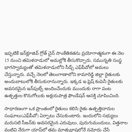
ఇప్పటికే ఇన్‌క్లూజివ్‌ గ్రోత్‌ చైన్‌ సాంకేతికతను ప్రయోగాత్మకంగా ఈ నెల
15 నుంచి తమిళనాడులో అమల్లోకి తీసుకొచ్చారు. సమున్నతి సంస్థ
భాగస్వామ్యంతో తమిళనాడులోని సీడ్స్‌ ఎఫ్‌పీవోలో అమలు
చేస్తున్నారు. వచ్చే నెలలో తెలంగాణాలోని కామారెడ్డి జిల్లా రైతులకు
అందుబాటులోకి తీసుకురానున్నారు. ఇక్కడ ఇ-ఫ్రెష్‌ కంపెనీ రైతులకు
అవసరమైన ఇన్‌పుట్స్‌ అందించేందుకు ముందుకు రాగా పంట
ఉత్పత్తుల కొనుగోలుకు అక్షయపాత్ర ఫౌండేషన్‌ ఆసక్తి చూపించింది.
సాధారణంగా ఒక ప్రాంతంలో రైతులు కలిసి రైతు ఉత్పత్తిదారుల
సంఘాలు(ఎఫ్‌పీవో) ఏర్పాటు చేసుకుంటారు. ఇందులోని సభ్యులు
మరుసటి సీజన్‌కు అవసరమైన ఎరువులు, పురుగుమందులు, విత్తనాల
వంటివి నేరుగా యాప్‌లో తమ మాతృభాషలోనే నమోదు చేసే