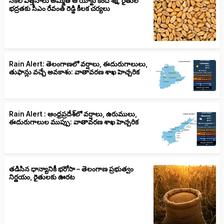
నకిలీ విత్తనాలు అమ్మితే ఆ యాక్టు కింద శిక్ష, రైతుల
భద్రతకు సీఎం రేవంత్ రెడ్డి కీలక చర్యలు
Rain Alert: తెలంగాణలో వర్షాలు, ఈదురుగాలులు,
తుఫాన్లు వచ్చే అవకాశం: వాతావరణ శాఖ హెచ్చరిక
Rain Alert : ఆంధ్రప్రదేశ్‌లో వర్షాలు, ఉరుములు,
ఈదురుగాలుల ముప్పు: వాతావరణ శాఖ హెచ్చరిక
తడిసిన ధాన్యానికీ భరోసా – తెలంగాణ ప్రభుత్వం
నిర్ణయం, రైతులకు ఊరట