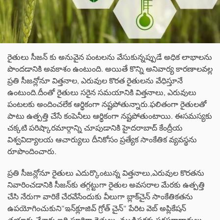
రైతులు సీజన్ కు అనువైన పంటలను వేసుకున్నప్పుడే అధిక లాభాలను
పొందడానికి అవకాశం ఉంటుంది. అయితే కొన్ని అనివార్య కారణాలవల్ల
ప్రతి సీజన్లోనూ విత్తనాల, ఎరువుల కొరత రైతులను వేధిస్తూనే
ఉంటుంది.దీంతో రైతులు సరైన సమయానికి విత్తనాలు, ఎరువులు
పంటలకు అందించలేక ఆర్థికంగా నష్టపోతున్నారు.ఫలితంగా రైతులతో
పాటు ఉత్పత్తి చేసే కంపెనీలు ఆర్థికంగా నష్టపోతుంటాయి. ఈసమస్యకు
చక్కటి పరిష్కారమార్గాన్ని చూపుడానికి హైదరాబాద్‌ కేంద్రీయ
విశ్వవిద్యాలయ ఆచార్యులు దీనికోసం ప్రత్యేక సాంకేతిక వ్యవస్థను
రూపొందించారు.
ప్రతి సీజన్లోనూ రైతులు ఎదుర్కొంటున్న విత్తనాలు,ఎరువుల కొరతను
నివారించడానికి సీజన్‌కు తగ్గట్టుగా రైతుల అవసరాల మేరకు ఉత్పత్తి
చేసి నేరుగా వారికే చేరవేసేందుకు వీలుగా బ్లాక్‌చైన్‌ సాంకేతికతను
ఉపయోగించుకుని"ఇన్‌క్లూజివ్‌ గ్రోత్‌ చైన్‌" పేరిట వెబ్‌ అప్లికేషన్‌
తయారు చేశారు.ఇది పూర్తిగా రైతులు, ముడిసరకు సరఫరాదారులు,