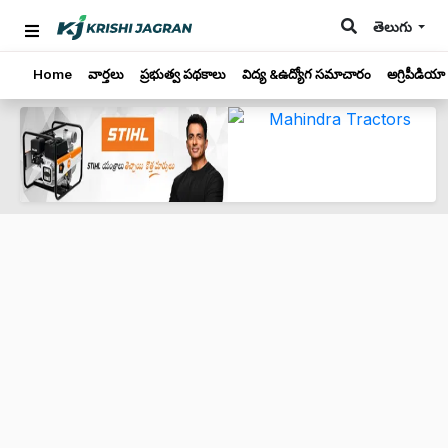
తెలుగు
Home
వార్తలు
ప్రభుత్వ పథకాలు
విద్య &ఉద్యోగ సమాచారం
అగ్రిపీడియా