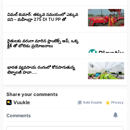
విమల్ కుమార్: తక్కువ సమయంలో ఎక్కువ
పని – మహీంద్రా 275 DI TU PP తో
రైతులకు వరంగా మారిన ప్లాంటిక్స్ అప్, ఒక్క
క్లిక్ తో బోలెడు ప్రయోజనాలు
భారత వ్యవసాయ రంగంలో కోనసాగుతున్న
టెక్నాలజీ హవా.....
Share your comments