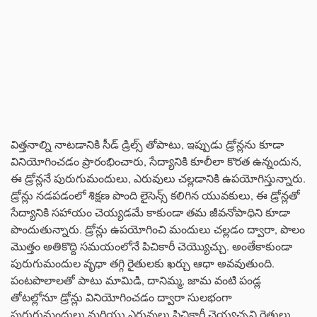
విత్తనాల్ని నాటడానికి సీడ్ డ్రిల్స్ తోపాటు, ఇప్పుడు డ్రోన్లను కూడా
వినియోగించడం ప్రారంభించారు, సేద్యానికి కూలీలా కొరత ఉన్నందున,
ఈ డ్రోన్లనే పురుగుమందులు, ఎరువులు చల్లడానికి ఉపయోగిస్తున్నారు.
డ్రోన్లు నడపడంలో శిక్షణ పొంది లైసెన్స్ కలిగిన యువకులు, ఈ డ్రోన్లతో
సేద్యానికి సహాయం చెయ్యడమే కాకుండా తమ జీవనోపాధిని కూడా
పొందుతున్నారు. డ్రోన్లు ఉపయోగించి మందులు చల్లడం ద్వారా, పొలం
మొత్తం అతికొద్ది సమయంలోనే పిచికారీ చెయ్యొచ్చు. అంతేకాకుండా
పురుగుమందుల వృధా తగ్గి రైతులకు ఖర్చు ఆధా అవవుతుంది.
పంటపొలాలతో పాటు మామిడి, దానిమ్మ, జామ వంటి పండ్ల
తోటల్లోనూ డ్రోన్లు వినియోగించడం ద్వారా సులభంగా
పురుగుమందులు మరియు ఎరువులు పిచికారీ చెయ్యచ్చని రైతులు