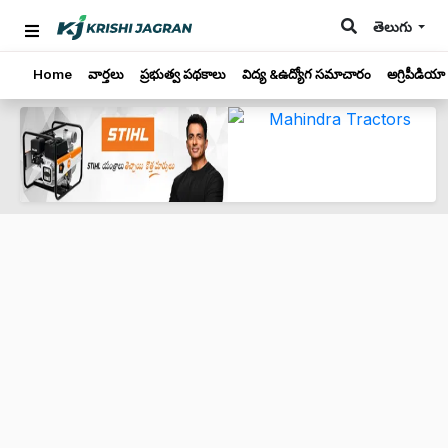
తెలుగు
Home
వార్తలు
ప్రభుత్వ పథకాలు
విద్య &ఉద్యోగ సమాచారం
అగ్రిపీడియా