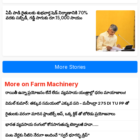
ఏపీ పాడి రైతులకు శుభవార్త షెడ్ నిర్మాణానికి 70%
వరకు సబ్సిడీ, గడ్డి సాగుకు రూ.15,000 సాయం
More Stories
More on Farm Machinery
రాయితీ ఉన్నా ప్రయోజనం లేనే లేదు: వ్యవసాయ యంత్రాల్లో ధరల మాయాజాలం!
విమల్ కుమార్: తక్కువ సమయంలో ఎక్కువ పని – మహీంద్రా 275 DI TU PP తో
రైతులకు వరంగా మారిన ప్లాంటిక్స్ అప్, ఒక్క క్లిక్ తో బోలెడు ప్రయోజనాలు
భారత వ్యవసాయ రంగంలో కోనసాగుతున్న టెక్నాలజీ హవా.....
పంట వేర్లకు నీటిని నేరుగా అందించే "స్వర్ భూగర్భ డ్రిప్"