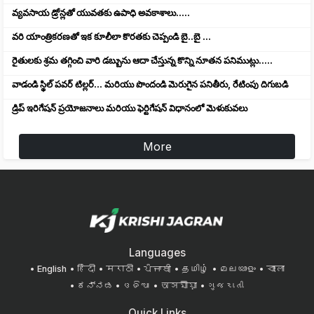
వ్యవసాయ డ్రోన్లతో యువతకు ఉపాధి అవకాశాలు.....
వరి యాంత్రికరణతో ఇక కూలీలా కొరతకు చెప్పండి బై..బై ...
రైతులకు శ్రమ తగ్గించి వారి డబ్బును ఆదా చేస్తున్న కొన్ని నూతన పనిముట్లు.....
వాడండి స్థిల్ పవర్ టిల్లర్... మరియు పొందండి మెరుగైన పనితీరు, రేటింపు దిగుబడి
డ్రిప్ ఇరిగేషన్ ప్రయోజనాలు మరియు ఫెర్టిగేషన్ విధానంలో మెళుకువలు
More
Languages
English
हिंदी
मराठी
ਪੰਜਾਬੀ
தமிழ்
മലയാളം
বাংলা
ಕನ್ನಡ
ଓଡିଆ
অসমীয়া
ગુજરાતી
Quick Links