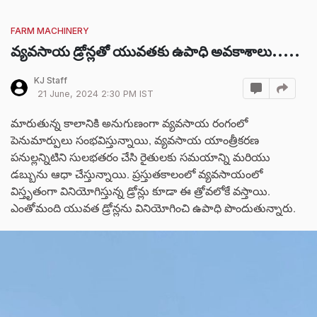
FARM MACHINERY
వ్యవసాయ డ్రోన్లతో యువతకు ఉపాధి అవకాశాలు.....
KJ Staff
21 June, 2024 2:30 PM IST
మారుతున్న కాలానికి అనుగుణంగా వ్యవసాయ రంగంలో
పెనుమార్పులు సంభవిస్తున్నాయి, వ్యవసాయ యాంత్రీకరణ
పనుల్లన్నిటిని సులభతరం చేసి రైతులకు సమయాన్ని మరియు
డబ్బును ఆధా చేస్తున్నాయి. ప్రస్తుతకాలంలో వ్యవసాయంలో
విస్తృతంగా వినియోగిస్తున్న డ్రోన్లు కూడా ఈ త్రోవలోకే వస్తాయి.
ఎంతోమంది యువత డ్రోన్లను వినియోగించి ఉపాధి పొందుతున్నారు.