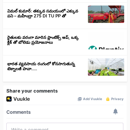
విమల్ కుమార్: తక్కువ సమయంలో ఎక్కువ
పని – మహీంద్రా 275 DI TU PP తో
రైతులకు వరంగా మారిన ప్లాంటిక్స్ అప్, ఒక్క
క్లిక్ తో బోలెడు ప్రయోజనాలు
భారత వ్యవసాయ రంగంలో కోనసాగుతున్న
టెక్నాలజీ హవా.....
Share your comments