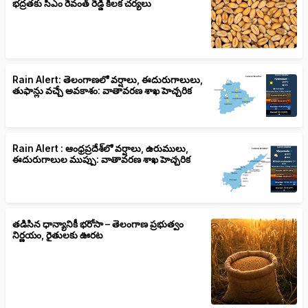
భద్రతకు సీఎం రేవంత్ రెడ్డి కీలక చర్యలు
Rain Alert: తెలంగాణలో వర్షాలు, ఈదురుగాలులు,
తుఫాన్లు వచ్చే అవకాశం: వాతావరణ శాఖ హెచ్చరిక
Rain Alert : ఆంధ్రప్రదేశ్‌లో వర్షాలు, ఉరుములు,
ఈదురుగాలుల ముప్పు: వాతావరణ శాఖ హెచ్చరిక
తడిసిన ధాన్యానికీ భరోసా – తెలంగాణ ప్రభుత్వం
నిర్ణయం, రైతులకు ఊరట