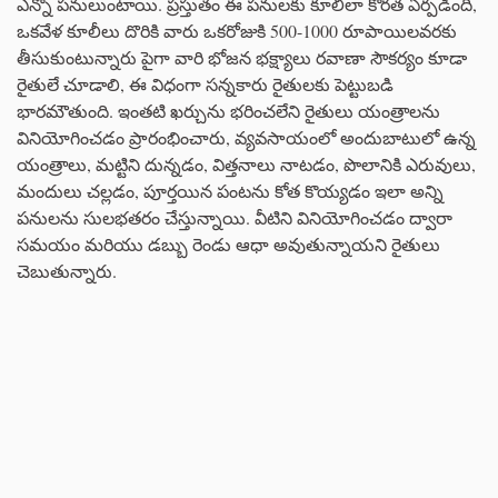
ఎన్నో పనులుంటాయి. ప్రస్తుతం ఈ పనులకు కూలీలా కొరత ఏర్పడింది,
ఒకవేళ కూలీలు దొరికి వారు ఒకరోజుకి 500-1000 రూపాయిలవరకు
తీసుకుంటున్నారు పైగా వారి భోజన భక్ష్యాలు రవాణా సౌకర్యం కూడా
రైతులే చూడాలి, ఈ విధంగా సన్నకారు రైతులకు పెట్టుబడి
భారమౌతుంది. ఇంతటి ఖర్చును భరించలేని రైతులు యంత్రాలను
వినియోగించడం ప్రారంభించారు, వ్యవసాయంలో అందుబాటులో ఉన్న
యంత్రాలు, మట్టిని దున్నడం, విత్తనాలు నాటడం, పొలానికి ఎరువులు,
మందులు చల్లడం, పూర్తయిన పంటను కోత కొయ్యడం ఇలా అన్ని
పనులను సులభతరం చేస్తున్నాయి. వీటిని వినియోగించడం ద్వారా
సమయం మరియు డబ్బు రెండు ఆధా అవుతున్నాయని రైతులు
చెబుతున్నారు.