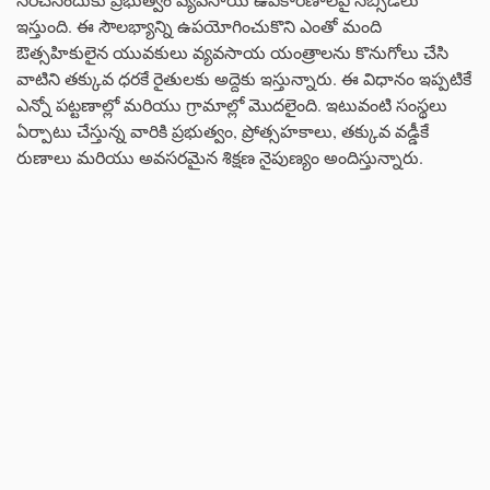
ఇస్తుంది. ఈ సౌలభ్యాన్ని ఉపయోగించుకొని ఎంతో మంది
ఔత్సహికులైన యువకులు వ్యవసాయ యంత్రాలను కొనుగోలు చేసి
వాటిని తక్కువ ధరకే రైతులకు అద్దెకు ఇస్తున్నారు. ఈ విధానం ఇప్పటికే
ఎన్నో పట్టణాల్లో మరియు గ్రామాల్లో మొదలైంది. ఇటువంటి సంస్థలు
ఏర్పాటు చేస్తున్న వారికి ప్రభుత్వం, ప్రోత్సహకాలు, తక్కువ వడ్డీకే
రుణాలు మరియు అవసరమైన శిక్షణ నైపుణ్యం అందిస్తున్నారు.