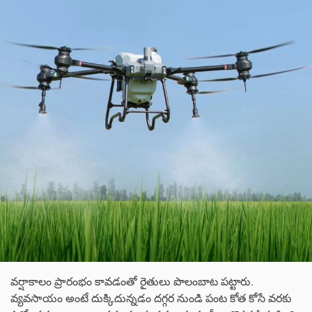
వర్షాకాలం ప్రారంభం కావడంతో రైతులు పొలంబాట పట్టారు.
వ్యవసాయం అంటే దుక్కిదున్నడం దగ్గర నుండి పంట కోత కోసే వరకు