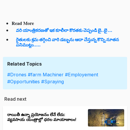
Read More
వరి యాంత్రికరణతో ఇక కూలీలా కొరతకు చెప్పండి బై..బై ...
రైతులకు శ్రమ తగ్గించి వారి డబ్బును ఆదా చేస్తున్న కొన్ని నూతన
పనిముట్లు.....
Related Topics
#Drones
#farm Machiner
#Employement
#Opportunities
#Spraying
Read next
రాయితీ ఉన్నా ప్రయోజనం లేనే లేదు:
వ్యవసాయ యంత్రాల్లో ధరల మాయాజాలం!