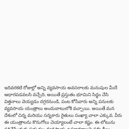
ఇదివరకటి రోజుల్లో అన్ని వ్యవసాయ అవసరాలకు మనుషుల మీదే
ఆధారపడవలసి వచ్చేది, అయితే ప్రస్తుతం భూమిని సిద్ధం చేసి
విత్తనాలు వెయ్యడం దగ్గరనుండి, పంట కోసేవారు అన్ని పనులకు
వ్యవసాయ యంత్రాలు అందుబాటులోకి వచ్చాయి. అయితే మన
దేశంలో చిన్న మరియు సన్నకారు రైతులు సంఖ్యా చాలా ఎక్కువ, వీరు
ఈ యంత్రాలను కొనుగోలు చెయ్యాలంటే చాలా కష్టం. ఈ లోటును
సరిచేసేందుకు ప్రభుత్వం వ్యవసాయ ఉపకారణాలపై సబ్సిడీలు