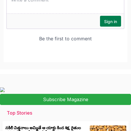
Subscribe Magazine
Top Stories
నకిలీ విత్తనాలు అమ్మితే ఆ యాక్టు కింద శిక్ష, రైతుల