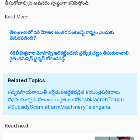
తీసుకోవాల్సిన అవసరం స్పష్టంగా కనిపిస్తోంది.
Read More:
తెలంగాణలో వరి మోజు: అంతర పంటలపై రాష్ట్రం ఎందుకు
వెనుకపడింది?
నకిలీ విత్తనాల మోసాన్ని అరికట్టేందుకు ప్రత్యేక చట్టం తీసుకురావాలి:
రైతు కమిషన్ ఛైర్మన్ కోదండరెడ్డి
Related Topics
#వ్యవసాయరాయితీ
#రైతులఆర్థికభద్రత
#యంత్రపరికరాలు
#ధరలమార్పిడి
#తెలంగాణరైతులు
#KrishiJagranTelugu
#SubsidyScam
#FarmMachineryTelangana
Read next