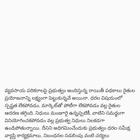
వ్యవసాయ పరికరాలపై ప్రభుత్వం అందిస్తున్న రాయితీ పథకాలు రైతుల
ప్రయోజనాన్ని లక్ష్యంగా పెట్టుకున్నవే అయినా, ధరల విషయంలో
స్పష్టత లేకపోవడం, మార్కెట్‌తో పోటీగా లేకపోవడం వల్ల రైతుల
ఆదరణ తగ్గింది. నిధులు మంజూరై ఉన్నప్పటికీ, వాటిని సమర్థంగా
వినియోగించకపోవడం వల్ల ప్రభుత్వ నిధులు నిలకడగా
ఉండిపోతున్నాయి. దీనిని అధిగమించేందుకు ప్రభుత్వం ధరల సమీక్ష,
వ్యాప్తి కార్యక్రమాలు, నిబంధనల సడలింపు వంటి చర్యలు