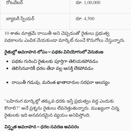
రోటవేటర్
రూ. 1,00,000
బ్యాటరీ స్పేయర్
రూ. 4,500
10 శాతం మాత్రమే రాయితీ అని చెప్పడంతో రైతులు ప్రభుత్వ
పథకాలను ఎంపిక చేయకుండా మార్కెట్‌ నుంచే కొనుగోలు చేస్తున్నారు.
రైతుల్లో అవగాహన లోపం – పథకం వినియోగంలో వెనుకంజ
పథకం గురించి రైతులకు పూర్తిగా తెలియకపోవడం
తెలిసినవారికీ ధరల తేడా వల్ల ఆసక్తి లేకపోవడం
రాయితీ గడువు, మరింత ఖాతాదారుల సరఫరా ఆలస్యం
"బహిరంగ మార్కెట్లో తక్కువ ధరకు ఇస్తే ప్రభుత్వం వద్ద ఎందుకు
కొనాలి?" అనే ప్రశ్నను రైతులు లేవనెత్తుతున్నారు. ముఖ్యంగా చిన్న
రైతులకు ఇది అనవసరమైన వ్యయం అనిపిస్తోంది.
విస్తృత అవగాహన – ధరల సవరణ అవసరం