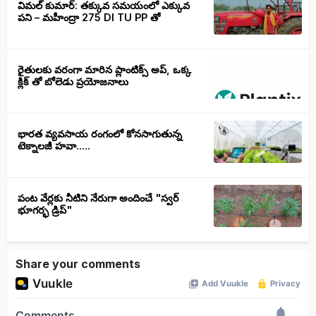
విమల్ కుమార్: తక్కువ సమయంలో ఎక్కువ
పని – మహీంద్రా 275 DI TU PP తో
రైతులకు వరంగా మారిన ప్లాంటిక్స్ అప్, ఒక్క
క్లిక్ తో బోలెడు ప్రయోజనాలు
భారత వ్యవసాయ రంగంలో కోనసాగుతున్న
టెక్నాలజీ హవా.....
పంట వేర్లకు నీటిని నేరుగా అందించే "స్వర్
భూగర్భ డ్రిప్"
Share your comments