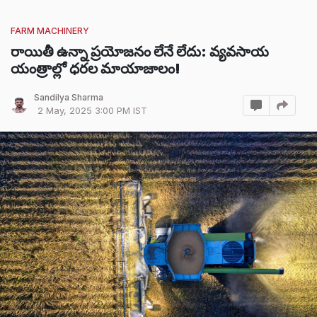
FARM MACHINERY
రాయితీ ఉన్నా ప్రయోజనం లేనే లేదు: వ్యవసాయ
యంత్రాల్లో ధరల మాయాజాలం!
Sandilya Sharma
2 May, 2025 3:00 PM IST