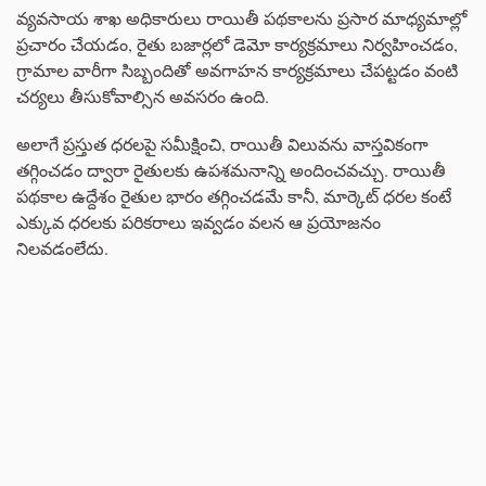
వ్యవసాయ శాఖ అధికారులు రాయితీ పథకాలను ప్రసార మాధ్యమాల్లో
ప్రచారం చేయడం, రైతు బజార్లలో డెమో కార్యక్రమాలు నిర్వహించడం,
గ్రామాల వారీగా సిబ్బందితో అవగాహన కార్యక్రమాలు చేపట్టడం వంటి
చర్యలు తీసుకోవాల్సిన అవసరం ఉంది.
అలాగే ప్రస్తుత ధరలపై సమీక్షించి, రాయితీ విలువను వాస్తవికంగా
తగ్గించడం ద్వారా రైతులకు ఉపశమనాన్ని అందించవచ్చు. రాయితీ
పథకాల ఉద్దేశం రైతుల భారం తగ్గించడమే కానీ, మార్కెట్ ధరల కంటే
ఎక్కువ ధరలకు పరికరాలు ఇవ్వడం వలన ఆ ప్రయోజనం
నిలవడంలేదు.