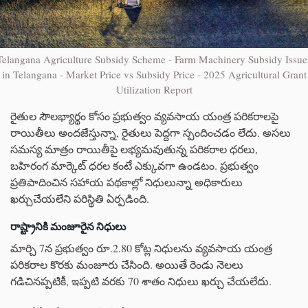
Telangana Agriculture Subsidy Scheme - Farm Machinery Subsidy Issue
in Telangana - Market Price vs Subsidy Price - 2025 Agricultural Grant
Utilization Report
రైతుల సౌలభ్యార్థం కోసం ప్రభుత్వం వ్యవసాయ యంత్ర పరికరాలపై
రాయితీలు అందజేస్తున్నా, రైతులు పెద్దగా స్పందించడం లేదు. అసలు
సమస్య మాత్రం రాయితీపై లభ్యమవుతున్న పరికరాల ధరలు,
బహిరంగ మార్కెట్ ధరల కంటే ఎక్కువగా ఉండటం. ప్రభుత్వం
ప్రతిపాదించిన సహాయ పథకాల్లో నిధులున్నా అధికారులు
ఖర్చుచేయలేని పరిస్థితి ఏర్పడింది.
రాష్ట్రానికి మంజూరైన నిధులు
మార్చి 7న ప్రభుత్వం రూ.2.80 కోట్ల నిధులను వ్యవసాయ యంత్ర
పరికరాల కొరకు మంజూరు చేసింది. అయితే రెండు నెలలు
గడిచినప్పటికీ, ఇప్పటి వరకు 70 శాతం నిధులు ఖర్చు చేయలేదు.