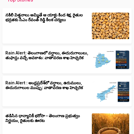
నకిలీ విత్తనాలు అమ్మితే ఆ యాక్టు కింద శిక్ష, రైతుల
భద్రతకు సీఎం రేవంత్ రెడ్డి కీలక చర్యలు
Rain Alert: తెలంగాణలో వర్షాలు, ఈదురుగాలులు,
తుఫాన్లు వచ్చే అవకాశం: వాతావరణ శాఖ హెచ్చరిక
Rain Alert : ఆంధ్రప్రదేశ్‌లో వర్షాలు, ఉరుములు,
ఈదురుగాలుల ముప్పు: వాతావరణ శాఖ హెచ్చరిక
తడిసిన ధాన్యానికీ భరోసా – తెలంగాణ ప్రభుత్వం
నిర్ణయం, రైతులకు ఊరట