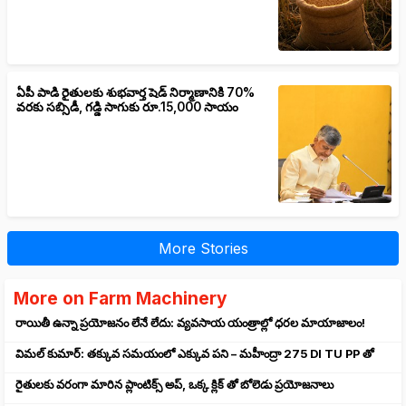
ఏపీ పాడి రైతులకు శుభవార్త షెడ్ నిర్మాణానికి 70%
వరకు సబ్సిడీ, గడ్డి సాగుకు రూ.15,000 సాయం
More Stories
More on Farm Machinery
రాయితీ ఉన్నా ప్రయోజనం లేనే లేదు: వ్యవసాయ యంత్రాల్లో ధరల మాయాజాలం!
విమల్ కుమార్: తక్కువ సమయంలో ఎక్కువ పని – మహీంద్రా 275 DI TU PP తో
రైతులకు వరంగా మారిన ప్లాంటిక్స్ అప్, ఒక్క క్లిక్ తో బోలెడు ప్రయోజనాలు