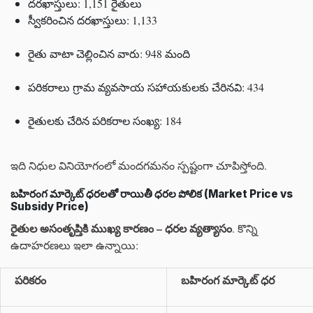
దరఖాస్తులు: 1,151 రైతులు
స్వీకరించిన దరఖాస్తులు: 1,133
రైతు వాటా చెల్లించిన వారు: 948 మంది
పరికరాలు గ్రామ వ్యవసాయ సహాయకులకు చేరినవి: 434
రైతులకు చేరిన పరికరాల సంఖ్య: 184
ఇది నిధుల వినియోగంలో మందగమనం స్పష్టంగా చూపిస్తోంది.
బహిరంగ మార్కెట్ ధరలతో రాయితీ ధరల పోలిక (Market Price vs
Subsidy Price)
రైతుల అసంతృప్తికి ముఖ్య కారణం – ధరల వ్యత్యాసం
. కొన్ని
ఉదాహరణలు ఇలా ఉన్నాయి:
పరికరం
బహిరంగ మార్కెట్ ధర