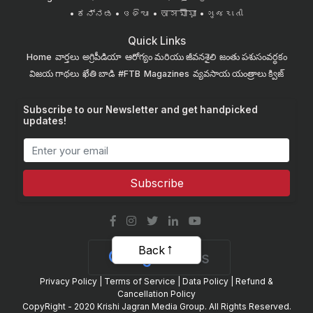
ಕನ್ನಡ
ଓଡିଆ
অসমীয়া
ગુજરાતી
Quick Links
Home
వార్తలు
అగ్రిపీడియా
ఆరోగ్యం మరియు జీవనశైలి
జంతు పశుసంవర్ధకం
విజయ గాథలు
ఖేతి బాడి
#FTB
Magazines
వ్యవసాయ యంత్రాలు
క్విజ్
Subscribe to our Newsletter and get handpicked
updates!
Subscribe
Back
Privacy Policy
|
Terms of Service
|
Data Policy
|
Refund &
Cancellation Policy
CopyRight - 2020 Krishi Jagran Media Group. All Rights Reserved.