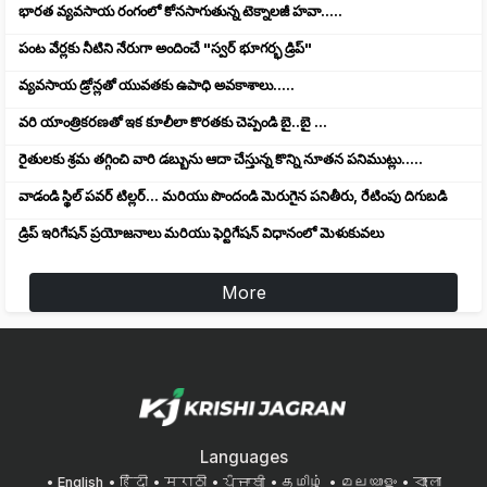
భారత వ్యవసాయ రంగంలో కోనసాగుతున్న టెక్నాలజీ హవా.....
పంట వేర్లకు నీటిని నేరుగా అందించే "స్వర్ భూగర్భ డ్రిప్"
వ్యవసాయ డ్రోన్లతో యువతకు ఉపాధి అవకాశాలు.....
వరి యాంత్రికరణతో ఇక కూలీలా కొరతకు చెప్పండి బై..బై ...
రైతులకు శ్రమ తగ్గించి వారి డబ్బును ఆదా చేస్తున్న కొన్ని నూతన పనిముట్లు.....
వాడండి స్థిల్ పవర్ టిల్లర్... మరియు పొందండి మెరుగైన పనితీరు, రేటింపు దిగుబడి
డ్రిప్ ఇరిగేషన్ ప్రయోజనాలు మరియు ఫెర్టిగేషన్ విధానంలో మెళుకువలు
More
Languages
English
हिंदी
मराठी
ਪੰਜਾਬੀ
தமிழ்
മലയാളം
বাংলা