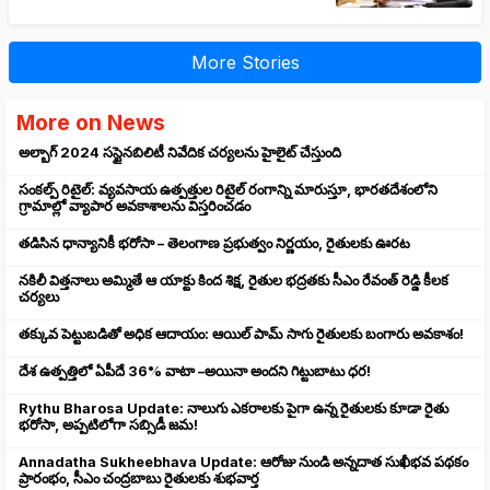
More Stories
More on News
అల్బాగ్ 2024 సస్టైనబిలిటీ నివేదిక చర్యలను హైలైట్ చేస్తుంది
సంకల్ప్ రిటైల్: వ్యవసాయ ఉత్పత్తుల రిటైల్ రంగాన్ని మారుస్తూ, భారతదేశంలోని
గ్రామాల్లో వ్యాపార అవకాశాలను విస్తరించడం
తడిసిన ధాన్యానికీ భరోసా – తెలంగాణ ప్రభుత్వం నిర్ణయం, రైతులకు ఊరట
నకిలీ విత్తనాలు అమ్మితే ఆ యాక్టు కింద శిక్ష, రైతుల భద్రతకు సీఎం రేవంత్ రెడ్డి కీలక
చర్యలు
తక్కువ పెట్టుబడితో అధిక ఆదాయం: ఆయిల్ పామ్ సాగు రైతులకు బంగారు అవకాశం!
దేశ ఉత్పత్తిలో ఏపీదే 36% వాటా –అయినా అందని గిట్టుబాటు ధర!
Rythu Bharosa Update: నాలుగు ఎకరాలకు పైగా ఉన్న రైతులకు కూడా రైతు
భరోసా, అప్పటిలోగా సబ్సిడీ జమ!
Annadatha Sukheebhava Update: ఆరోజు నుండి అన్నదాత సుఖీభవ పథకం
ప్రారంభం, సీఎం చంద్రబాబు రైతులకు శుభవార్త