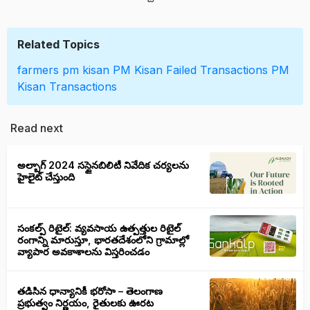
Related Topics
farmers
pm kisan
PM Kisan Failed Transactions
PM
Kisan Transactions
Read next
అల్బాగ్ 2024 సస్టైనబిలిటీ నివేదిక చర్యలను
హైలైట్ చేస్తుంది
సంకల్ప్ రిటైల్: వ్యవసాయ ఉత్పత్తుల రిటైల్
రంగాన్ని మారుస్తూ, భారతదేశంలోని గ్రామాల్లో
వ్యాపార అవకాశాలను విస్తరించడం
తడిసిన ధాన్యానికీ భరోసా – తెలంగాణ
ప్రభుత్వం నిర్ణయం, రైతులకు ఊరట