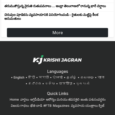
తరుముకొస్తున్న నైరుతి రుతుపవనాలు ... ఆంధ్రా తెలంగాణలో రానున్న భారీ వర్షాలు
చెరువుల పూడికను వ్యవసాయానికి వినియోగించండి – రైతులకు మట్టిపై కీలక
అనుమతులు
More
Languages
English
हिंदी
मराठी
ਪੰਜਾਬੀ
தமிழ்
മലയാളം
বাংলা
ಕನ್ನಡ
ଓଡିଆ
অসমীয়া
ગુજરાતી
Quick Links
Home
వార్తలు
అగ్రిపీడియా
ఆరోగ్యం మరియు జీవనశైలి
జంతు పశుసంవర్ధకం
విజయ గాథలు
ఖేతి బాడి
#FTB
Magazines
వ్యవసాయ యంత్రాలు
క్విజ్