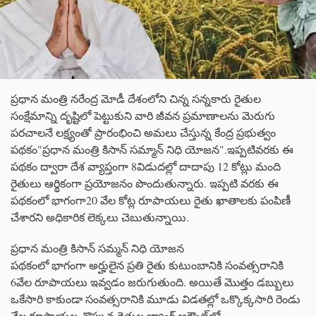
ప్రధాన మంత్రి నరేంద్ర మోడీ దేశంలోని చిన్న సన్నకారు రైతుల
సంక్షేమాన్ని దృష్టిలో పెట్టుకుని వారి జీవన ప్రమాణాలను మెరుగు
పరచాలనే లక్ష్యంతో ప్రారంభించి అమలు చేస్తున్న కేంద్ర ప్రభుత్వం
పథకం"ప్రధాన మంత్రి కిసాన్ సమ్మాన్ నిధి యోజన".ఇప్పటివరకు ఈ
పథకం ద్వారా దేశ వ్యాప్తంగా 8విడుదల్లో దాదాపు 12 కోట్లు మంది
రైతులు ఆర్థికంగా ప్రయోజనం పొందుతున్నారు. ఇప్పటి వరకు ఈ
పథకంలో భాగంగా20 వేల కోట్ల రూపాయలు రైతు ఖాతాలకు పంపిణీ
చేశారని అధికారిక లెక్కలు చెబుతున్నాయి.
ప్రధాన మంత్రి కిసాన్ సమ్మన్ నిధి యోజన
పథకంలో భాగంగా అర్హులైన ప్రతి రైతు కుటుంబానికి సంవత్సరానికి
6వేల రూపాయలు ఇవ్వడం జరుగుతుంది. అయితే మొత్తం డబ్బులు
ఒకేసారి కాకుండా సంవత్సరానికి మూడు విడతల్లో ఒక్కొక్కసారి రెండు
వేల రూపాయల చొప్పున రైతుల బ్యాంక్ అకౌంట్‏లో