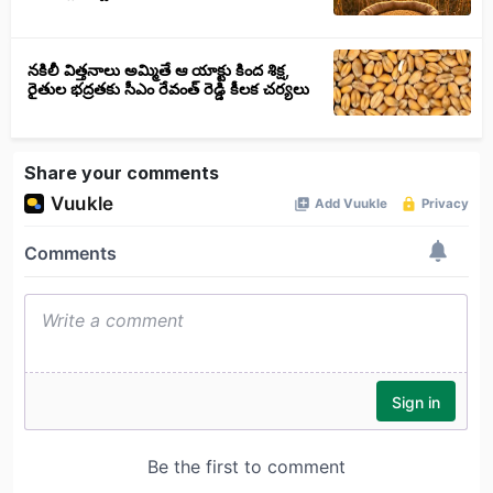
నకిలీ విత్తనాలు అమ్మితే ఆ యాక్టు కింద శిక్ష,
రైతుల భద్రతకు సీఎం రేవంత్ రెడ్డి కీలక చర్యలు
Share your comments