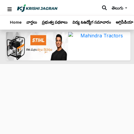
తెలుగు
Home
వార్తలు
ప్రభుత్వ పథకాలు
విద్య &ఉద్యోగ సమాచారం
అగ్రిపీడియా