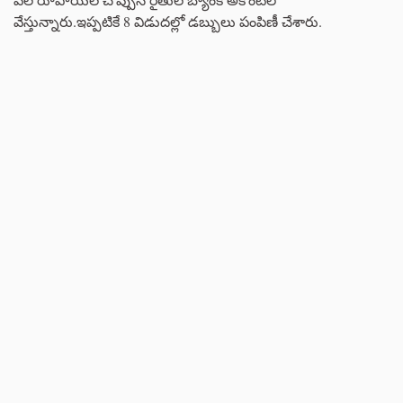
వేస్తున్నారు.ఇప్పటికే 8 విడుదల్లో డబ్బులు పంపిణీ చేశారు.