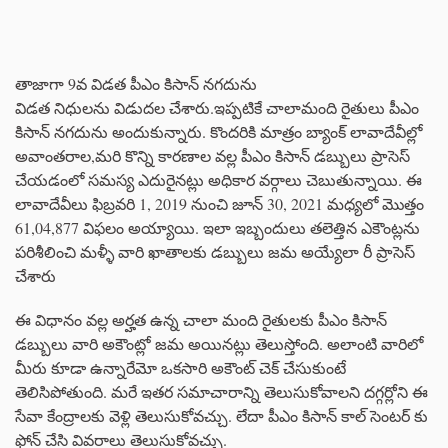
తాజాగా 9వ విడత పీఎం కిసాన్ నగదును
విడత నిధులను విడుదల చేశారు.ఇప్పటికే చాలామంది రైతులు పీఎం
కిసాన్ నగదును అందుకున్నారు. కొందరికి మాత్రం బ్యాంక్ లావాదేవీల్లో
అవాంతరాల,మరి కొన్ని కారణాల వల్ల పీఎం కిసాన్ డబ్బులు ప్రాసెస్
చేయడంలో సమస్య ఎదురైనట్లు అధికార వర్గాలు చెబుతున్నాయి. ఈ
లావాదేవీలు ఫిబ్రవరి 1, 2019 నుంచి జూన్ 30, 2021 మధ్యలో మొత్తం
61,04,877 విఫలం అయ్యాయి. ఇలా ఇబ్బందులు తలెత్తిన ఎకౌంట్లను
పరిశీలించి మళ్ళీ వారి ఖాతాలకు డబ్బులు జమ అయ్యేలా రీ ప్రాసెస్
చేశారు
ఈ విధానం వల్ల అర్హత ఉన్న చాలా మంది రైతులకు పీఎం కిసాన్
డబ్బులు వారి అకౌంట్లో జమ అయినట్లు తెలుస్తోంది. అలాంటి వారిలో
మీరు కూడా ఉన్నారేమో ఒకసారి అకౌంట్ చెక్ చేసుకుంటే
తెలిసిపోతుంది. మరే ఇతర సమాచారాన్ని తెలుసుకోవాలని దగ్గర్లోని ఈ
సేవా కేంద్రాలకు వెళ్లి తెలుసుకోవచ్చు. లేదా పీఎం కిసాన్ కాల్ సెంటర్ కు
ఫోన్ చేసి వివరాలు తెలుసుకోవచ్చు.