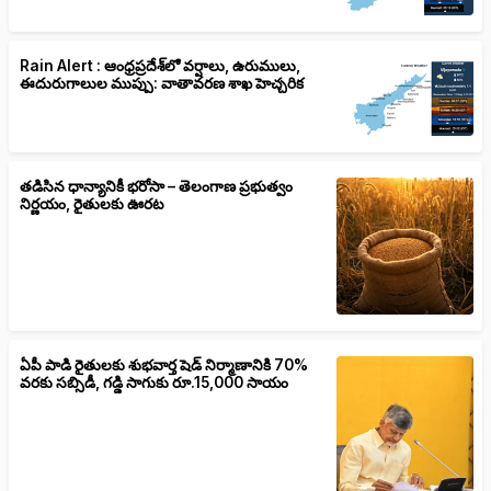
Rain Alert : ఆంధ్రప్రదేశ్‌లో వర్షాలు, ఉరుములు,
ఈదురుగాలుల ముప్పు: వాతావరణ శాఖ హెచ్చరిక
తడిసిన ధాన్యానికీ భరోసా – తెలంగాణ ప్రభుత్వం
నిర్ణయం, రైతులకు ఊరట
ఏపీ పాడి రైతులకు శుభవార్త షెడ్ నిర్మాణానికి 70%
వరకు సబ్సిడీ, గడ్డి సాగుకు రూ.15,000 సాయం