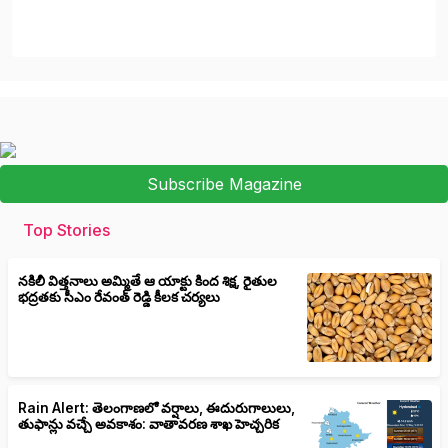
Subscribe Magazine
Top Stories
నకిలీ విత్తనాలు అమ్మితే ఆ యాక్టు కింద శిక్ష, రైతుల
భద్రతకు సీఎం రేవంత్ రెడ్డి కీలక చర్యలు
Rain Alert: తెలంగాణలో వర్షాలు, ఈదురుగాలులు,
తుఫాన్లు వచ్చే అవకాశం: వాతావరణ శాఖ హెచ్చరిక