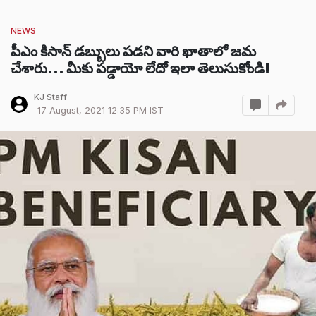
NEWS
పీఎం కిసాన్ డబ్బులు పడని వారి ఖాతాలో జమ
చేశారు... మీకు పడ్డాయో లేదో ఇలా తెలుసుకోండి!
KJ Staff
17 August, 2021 12:35 PM IST