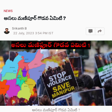
NEWS
అసలు మణిపూర్ గొడవ ఏమిటి ?
Srikanth B
22 July, 2023 3:54 PM IST
అసలు మణిపూర్ గొడవ ఏమిటి ?