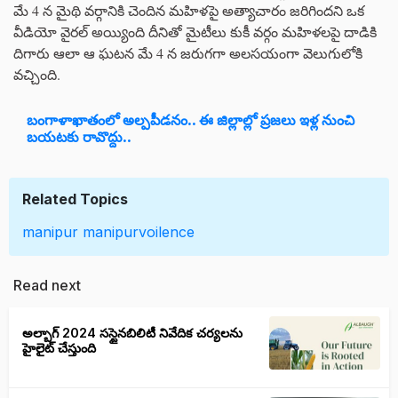
మే 4 న మైథి వర్గానికి చెందిన మహిళపై అత్యాచారం జరిగిందని ఒక
వీడియో వైరల్ అయ్యింది దీనితో మైటీలు కుకీ వర్గం మహిళలపై దాడికి
దిగారు ఆలా ఆ ఘటన మే 4 న జరుగగా అలసయంగా వెలుగులోకి
వచ్చింది.
బంగాళాఖాతంలో అల్పపీడనం.. ఈ జిల్లాల్లో ప్రజలు ఇళ్ల నుంచి
బయటకు రావొద్దు..
Related Topics
manipur
manipurvoilence
Read next
అల్బాగ్ 2024 సస్టైనబిలిటీ నివేదిక చర్యలను
హైలైట్ చేస్తుంది