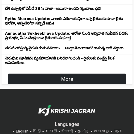
దేశ ఉత్పత్తిలో ఏపీదే 36% వాటా –అయినా అందని గిట్టుబాటు ధర!
Rythu Bharosa Update: నాలుగు ఎకరాలకు పైగా ఉన్న రైతులకు కూడా రైతు
భరోసా, అప్పటిలోగా సబ్సిడీ జమ!
Annadatha Sukheebhava Update: ఆరోజు నుండి అన్నదాత సుఖీభవ పథకం
ప్రారంభం, సీఎం చంద్రబాబు రైతులకు శుభవార్త
తరుముకొస్తున్న నైరుతి రుతుపవనాలు ... ఆంధ్రా తెలంగాణలో రానున్న భారీ వర్షాలు
చెరువుల పూడికను వ్యవసాయానికి వినియోగించండి – రైతులకు మట్టిపై కీలక
అనుమతులు
More
Languages
English
हिंदी
मराठी
ਪੰਜਾਬੀ
தமிழ்
മലയാളം
বাংলা