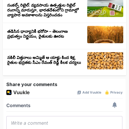
సంకల్ప్ రిటైల్: వ్యవసాయ ఉత్పత్తుల రిటైల్
రంగాన్ని మారుస్తూ, భారతదేశంలోని గ్రామాల్లో
వ్యాపార అవకాశాలను విస్తరించడం
తడిసిన ధాన్యానికీ భరోసా – తెలంగాణ
ప్రభుత్వం నిర్ణయం, రైతులకు ఊరట
నకిలీ విత్తనాలు అమ్మితే ఆ యాక్టు కింద శిక్ష,
రైతుల భద్రతకు సీఎం రేవంత్ రెడ్డి కీలక చర్యలు
Share your comments