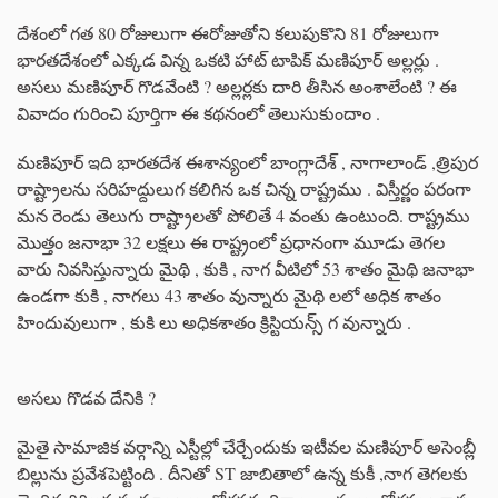
దేశంలో గత 80 రోజులుగా ఈరోజుతోని కలుపుకొని 81 రోజులుగా
భారతదేశంలో ఎక్కడ విన్న ఒకటి హాట్ టాపిక్ మణిపూర్ అల్లర్లు .
అసలు మణిపూర్ గొడవేంటి ? అల్లర్లకు దారి తీసిన అంశాలేంటి ? ఈ
వివాదం గురించి పూర్తిగా ఈ కథనంలో తెలుసుకుందాం .
మణిపూర్ ఇది భారతదేశ ఈశాన్యంలో బాంగ్లాదేశ్ , నాగాలాండ్ ,త్రిపుర
రాష్ట్రాలను సరిహద్దులుగ కలిగిన ఒక చిన్న రాష్ట్రము . విస్తీర్ణం పరంగా
మన రెండు తెలుగు రాష్ట్రాలతో పోలితే 4 వంతు ఉంటుంది. రాష్ట్రము
మొత్తం జనాభా 32 లక్షలు ఈ రాష్ట్రంలో ప్రధానంగా మూడు తెగల
వారు నివసిస్తున్నారు మైథి , కుకి , నాగ వీటిలో 53 శాతం మైథి జనాభా
ఉండగా కుకి , నాగలు 43 శాతం వున్నారు మైథి లలో అధిక శాతం
హిందువులుగా , కుకి లు అధికశాతం క్రిస్టియన్స్ గ వున్నారు .
అసలు గొడవ దేనికి ?
మైతై సామాజిక వర్గాన్ని ఎస్టీల్లో చేర్చేందుకు ఇటీవల మణిపూర్ అసెంబ్లీ
బిల్లును ప్రవేశపెట్టింది . దీనితో ST జాబితాలో ఉన్న కుకీ ,నాగ తెగలకు