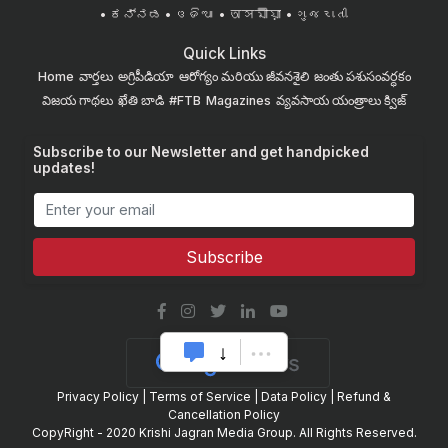
ಕನ್ನಡ
ଓଡିଆ
অসমীয়া
ગુજરાતી
Quick Links
Home
వార్తలు
అగ్రిపీడియా
ఆరోగ్యం మరియు జీవనశైలి
జంతు పశుసంవర్ధకం
విజయ గాథలు
ఖేతి బాడి
#FTB
Magazines
వ్యవసాయ యంత్రాలు
క్విజ్
Subscribe to our Newsletter and get handpicked
updates!
Subscribe
Privacy Policy
|
Terms of Service
|
Data Policy
|
Refund &
Cancellation Policy
CopyRight - 2020 Krishi Jagran Media Group. All Rights Reserved.