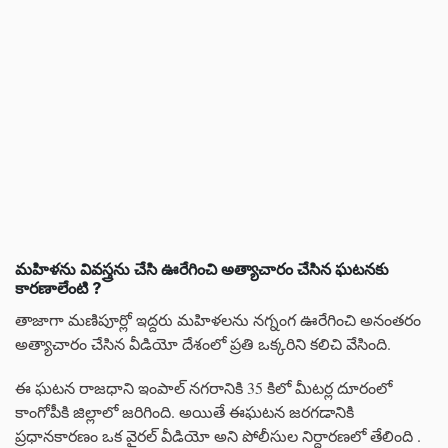
మహిళను వివస్త్రను చేసి ఊరేగించి అత్యాచారం చేసిన ఘటనకు
కారణాలేంటి ?
తాజాగా మణిపూర్లో ఇద్దరు మహిళలను నగ్నంగ ఊరేగించి అనంతరం
అత్యాచారం చేసిన వీడియో దేశంలో ప్రతి ఒక్కరిని కలిచి వేసింది.
ఈ ఘటన రాజధాని ఇంపాల్ నగరానికి 35 కిలో మీటర్ల దూరంలో
కాంగోపీకి జిల్లాలో జరిగింది. అయితే ఈఘటన జరగడానికి
ప్రధానకారణం ఒక వైరల్ వీడియో అని పోలీసుల నిర్దారణలో తేలింది .