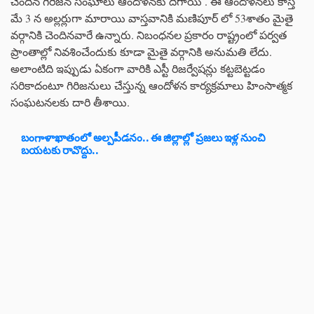
చెందిన గిరిజన సంఘాలు ఆందోళనకు దిగాయి . ఈ ఆందోళనలు కాస్త
మే 3 న అల్లర్లుగా మారాయి వాస్తవానికి మణిపూర్ లో 53శాతం మైతై
వర్గానికి చెందినవారే ఉన్నారు. నిబంధనల ప్రకారం రాష్ట్రంలో పర్వత
ప్రాంతాల్లో నివశించేందుకు కూడా మైతై వర్గానికి అనుమతి లేదు.
అలాంటిది ఇప్పుడు ఏకంగా వారికి ఎస్టీ రిజర్వేషన్లు కట్టబెట్టడం
సరికాదంటూ గిరిజనులు చేస్తున్న ఆందోళన కార్యక్రమాలు హింసాత్మక
సంఘటనలకు దారి తీశాయి.
బంగాళాఖాతంలో అల్పపీడనం.. ఈ జిల్లాల్లో ప్రజలు ఇళ్ల నుంచి
బయటకు రావొద్దు..