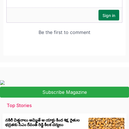
Subscribe Magazine
Top Stories
నకిలీ విత్తనాలు అమ్మితే ఆ యాక్టు కింద శిక్ష, రైతుల
భద్రతకు సీఎం రేవంత్ రెడ్డి కీలక చర్యలు