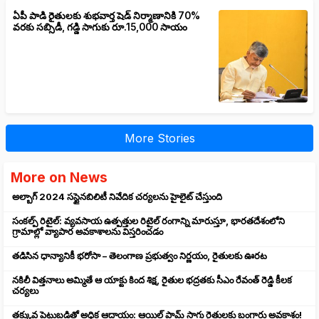
ఏపీ పాడి రైతులకు శుభవార్త షెడ్ నిర్మాణానికి 70%
వరకు సబ్సిడీ, గడ్డి సాగుకు రూ.15,000 సాయం
More Stories
More on News
అల్బాగ్ 2024 సస్టైనబిలిటీ నివేదిక చర్యలను హైలైట్ చేస్తుంది
సంకల్ప్ రిటైల్: వ్యవసాయ ఉత్పత్తుల రిటైల్ రంగాన్ని మారుస్తూ, భారతదేశంలోని
గ్రామాల్లో వ్యాపార అవకాశాలను విస్తరించడం
తడిసిన ధాన్యానికీ భరోసా – తెలంగాణ ప్రభుత్వం నిర్ణయం, రైతులకు ఊరట
నకిలీ విత్తనాలు అమ్మితే ఆ యాక్టు కింద శిక్ష, రైతుల భద్రతకు సీఎం రేవంత్ రెడ్డి కీలక
చర్యలు
తక్కువ పెట్టుబడితో అధిక ఆదాయం: ఆయిల్ పామ్ సాగు రైతులకు బంగారు అవకాశం!