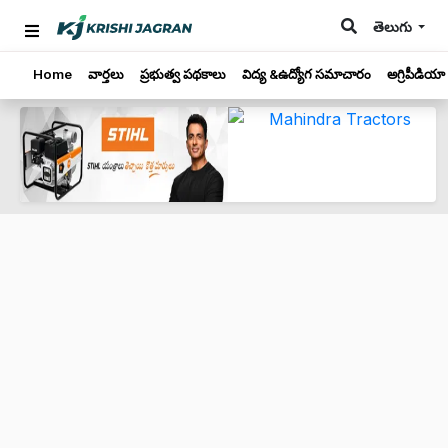
తెలుగు
Home
వార్తలు
ప్రభుత్వ పథకాలు
విద్య &ఉద్యోగ సమాచారం
అగ్రిపీడియా