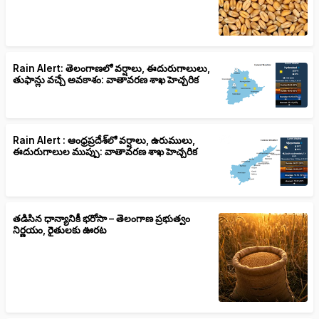
Rain Alert: తెలంగాణలో వర్షాలు, ఈదురుగాలులు,
తుఫాన్లు వచ్చే అవకాశం: వాతావరణ శాఖ హెచ్చరిక
Rain Alert : ఆంధ్రప్రదేశ్‌లో వర్షాలు, ఉరుములు,
ఈదురుగాలుల ముప్పు: వాతావరణ శాఖ హెచ్చరిక
తడిసిన ధాన్యానికీ భరోసా – తెలంగాణ ప్రభుత్వం
నిర్ణయం, రైతులకు ఊరట