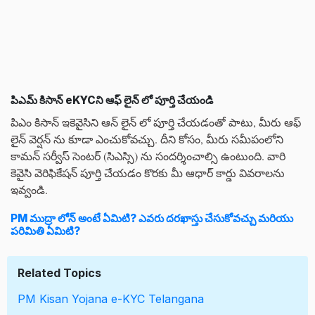
పిఎమ్ కిసాన్ eKYCని ఆఫ్ లైన్ లో పూర్తి చేయండి
పిఎం కిసాన్ ఇకెవైసిని ఆన్ లైన్ లో పూర్తి చేయడంతో పాటు, మీరు ఆఫ్
లైన్ వెర్షన్ ను కూడా ఎంచుకోవచ్చు. దీని కోసం, మీరు సమీపంలోని
కామన్ సర్వీస్ సెంటర్ (సిఎస్సి) ను సందర్శించాల్సి ఉంటుంది. వారి
కెవైసి వెరిఫికేషన్ పూర్తి చేయడం కొరకు మీ ఆధార్ కార్డు వివరాలను
ఇవ్వండి.
PM ముద్రా లోన్ అంటే ఏమిటి? ఎవరు దరఖాస్తు చేసుకోవచ్చు మరియు
పరిమితి ఏమిటి?
Related Topics
PM Kisan Yojana
e-KYC
Telangana