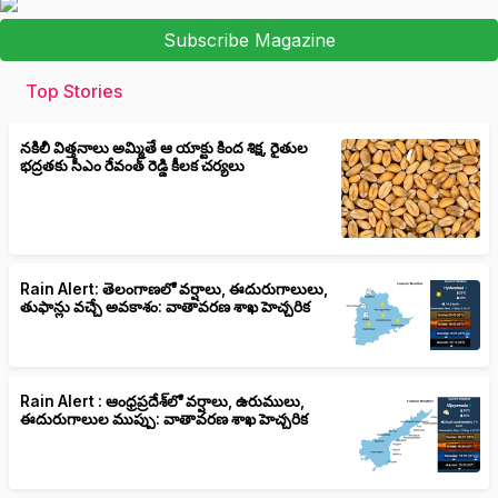
Subscribe Magazine
Top Stories
నకిలీ విత్తనాలు అమ్మితే ఆ యాక్టు కింద శిక్ష, రైతుల
భద్రతకు సీఎం రేవంత్ రెడ్డి కీలక చర్యలు
Rain Alert: తెలంగాణలో వర్షాలు, ఈదురుగాలులు,
తుఫాన్లు వచ్చే అవకాశం: వాతావరణ శాఖ హెచ్చరిక
Rain Alert : ఆంధ్రప్రదేశ్‌లో వర్షాలు, ఉరుములు,
ఈదురుగాలుల ముప్పు: వాతావరణ శాఖ హెచ్చరిక