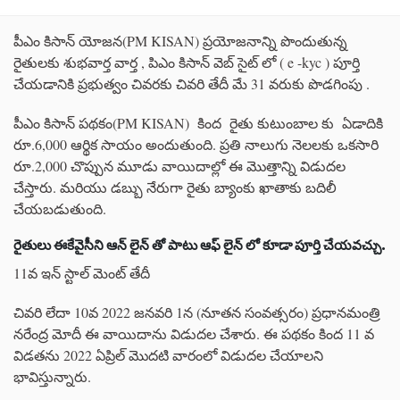
పీఎం కిసాన్ యోజన(PM KISAN) ప్రయోజనాన్ని పొందుతున్న
రైతులకు శుభవార్త వార్త , పిఎం కిసాన్ వెబ్ సైట్ లో ( e -kyc ) పూర్తి
చేయడానికి ప్రభుత్వం చివరకు చివరి తేదీ మే 31 వరుకు పొడగింపు .
పీఎం కిసాన్ పథకం(PM KISAN) కింద రైతు కుటుంబాల కు ఏడాదికి
రూ.6,000 ఆర్థిక సాయం అందుతుంది. ప్రతి నాలుగు నెలలకు ఒకసారి
రూ.2,000 చొప్పున మూడు వాయిదాల్లో ఈ మొత్తాన్ని విడుదల
చేస్తారు. మరియు డబ్బు నేరుగా రైతు బ్యాంకు ఖాతాకు బదిలీ
చేయబడుతుంది.
రైతులు ఈకేవైసీని ఆన్ లైన్ తో పాటు ఆఫ్ లైన్ లో కూడా పూర్తి చేయవచ్చు.
11వ ఇన్ స్టాల్ మెంట్ తేదీ
చివరి లేదా 10వ 2022 జనవరి 1న (నూతన సంవత్సరం) ప్రధానమంత్రి
నరేంద్ర మోదీ ఈ వాయిదాను విడుదల చేశారు. ఈ పథకం కింద 11 వ
విడతను 2022 ఏప్రిల్ మొదటి వారంలో విడుదల చేయాలని
భావిస్తున్నారు.