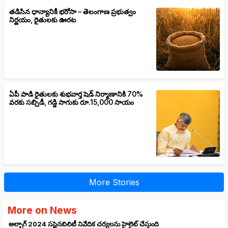
తడిసిన ధాన్యానికీ భరోసా – తెలంగాణ ప్రభుత్వం
నిర్ణయం, రైతులకు ఊరట
ఏపీ పాడి రైతులకు శుభవార్త షెడ్ నిర్మాణానికి 70%
వరకు సబ్సిడీ, గడ్డి సాగుకు రూ.15,000 సాయం
More Stories
More on News
అల్బాగ్ 2024 సస్టైనబిలిటీ నివేదిక చర్యలను హైలైట్ చేస్తుంది