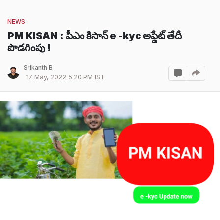
NEWS
PM KISAN : పీఎం కిసాన్ e -kyc అప్డేట్ తేదీ
పొడగింపు !
Srikanth B
17 May, 2022 5:20 PM IST