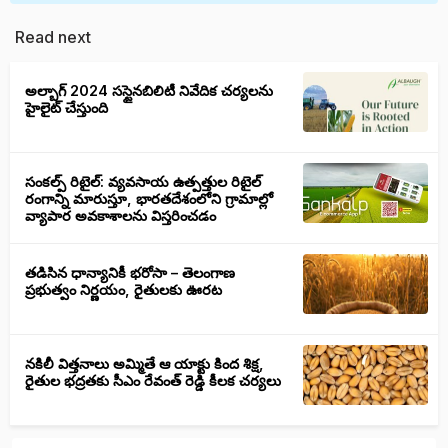
Read next
అల్బాగ్ 2024 సస్టైనబిలిటీ నివేదిక చర్యలను
హైలైట్ చేస్తుంది
సంకల్ప్ రిటైల్: వ్యవసాయ ఉత్పత్తుల రిటైల్
రంగాన్ని మారుస్తూ, భారతదేశంలోని గ్రామాల్లో
వ్యాపార అవకాశాలను విస్తరించడం
తడిసిన ధాన్యానికీ భరోసా – తెలంగాణ
ప్రభుత్వం నిర్ణయం, రైతులకు ఊరట
నకిలీ విత్తనాలు అమ్మితే ఆ యాక్టు కింద శిక్ష,
రైతుల భద్రతకు సీఎం రేవంత్ రెడ్డి కీలక చర్యలు