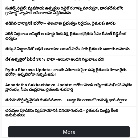
సంకల్ప్ రిటైల్: వ్యవసాయ ఉత్పత్తుల రిటైల్ రంగాన్ని మారుస్తూ, భారతదేశంలోని
గ్రామాల్లో వ్యాపార అవకాశాలను విస్తరించడం
తడిసిన ధాన్యానికీ భరోసా – తెలంగాణ ప్రభుత్వం నిర్ణయం, రైతులకు ఊరట
నకిలీ విత్తనాలు అమ్మితే ఆ యాక్టు కింద శిక్ష, రైతుల భద్రతకు సీఎం రేవంత్ రెడ్డి కీలక
చర్యలు
తక్కువ పెట్టుబడితో అధిక ఆదాయం: ఆయిల్ పామ్ సాగు రైతులకు బంగారు అవకాశం!
దేశ ఉత్పత్తిలో ఏపీదే 36% వాటా –అయినా అందని గిట్టుబాటు ధర!
Rythu Bharosa Update: నాలుగు ఎకరాలకు పైగా ఉన్న రైతులకు కూడా రైతు
భరోసా, అప్పటిలోగా సబ్సిడీ జమ!
Annadatha Sukheebhava Update: ఆరోజు నుండి అన్నదాత సుఖీభవ పథకం
ప్రారంభం, సీఎం చంద్రబాబు రైతులకు శుభవార్త
తరుముకొస్తున్న నైరుతి రుతుపవనాలు ... ఆంధ్రా తెలంగాణలో రానున్న భారీ వర్షాలు
చెరువుల పూడికను వ్యవసాయానికి వినియోగించండి – రైతులకు మట్టిపై కీలక
అనుమతులు
More