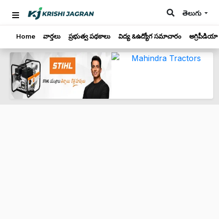
తెలుగు
Home
వార్తలు
ప్రభుత్వ పథకాలు
విద్య &ఉద్యోగ సమాచారం
అగ్రిపీడియా