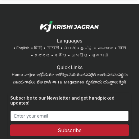
Languages
English
हिंदी
मराठी
ਪੰਜਾਬੀ
தமிழ்
മലയാളം
বাংলা
ಕನ್ನಡ
ଓଡିଆ
অসমীয়া
ગુજરાતી
Quick Links
Home
వార్తలు
అగ్రిపీడియా
ఆరోగ్యం మరియు జీవనశైలి
జంతు పశుసంవర్ధకం
విజయ గాథలు
ఖేతి బాడి
#FTB
Magazines
వ్యవసాయ యంత్రాలు
క్విజ్
Subscribe to our Newsletter and get handpicked
updates!
Subscribe