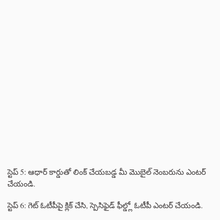
స్టెప్ 5: ఆధార్ కార్డుతో లింక్ చేయబడ్డ మీ మొబైల్ నెంబరును ఎంటర్
చేయండి.
స్టెప్ 6: గెట్ ఓటీపీపై క్లిక్ చేసి, స్పెసిఫైడ్ ఫీల్డ్లో ఓటీపీ ఎంటర్ చేయండి.