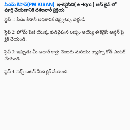
పిఎమ్ కిసాన్(PM KISAN)
ఇ-కెవైసిని( e -kyc ) ఆన్ లైన్ లో
పూర్తి చేయడానికి దశలవారీ ప్రక్రియ
స్టెప్ 1: పీఎం కిసాన్ అధికారిక వెబ్సైట్కు వెళ్లండి
స్టెప్ 2: హోమ్ పేజీ యొక్క కుడివైపున లభ్యం అయ్యే ఈకేవైసీ ఆప్షన్ పై
క్లిక్ చేయండి.
స్టెప్ 3: ఇప్పుడు మీ ఆధార్ కార్డు నెంబరు మరియు క్యాప్చా కోడ్ ఎంటర్
చేయండి.
స్టెప్ 4: సెర్చ్ బటన్ మీద క్లిక్ చేయండి.