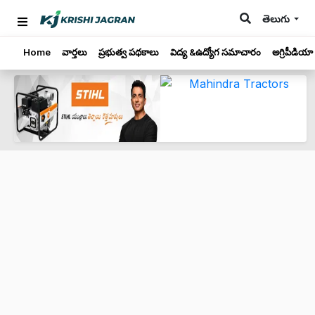
తెలుగు
Home
వార్తలు
ప్రభుత్వ పథకాలు
విద్య &ఉద్యోగ సమాచారం
అగ్రిపీడియా