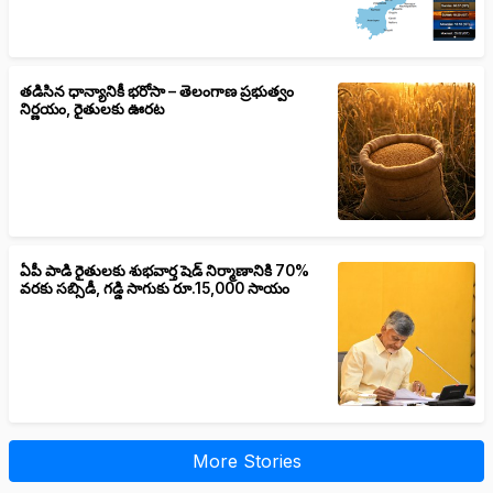
తడిసిన ధాన్యానికీ భరోసా – తెలంగాణ ప్రభుత్వం
నిర్ణయం, రైతులకు ఊరట
ఏపీ పాడి రైతులకు శుభవార్త షెడ్ నిర్మాణానికి 70%
వరకు సబ్సిడీ, గడ్డి సాగుకు రూ.15,000 సాయం
More Stories