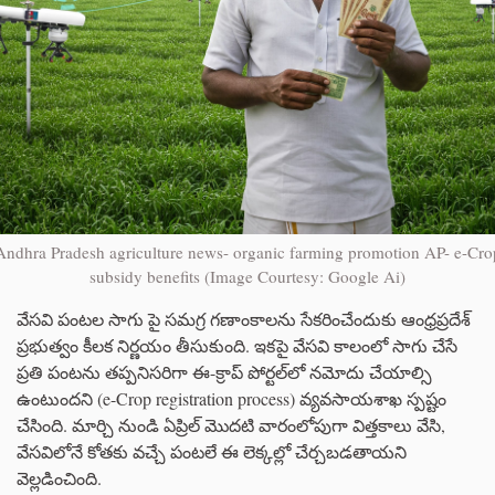
Andhra Pradesh agriculture news- organic farming promotion AP- e-Cro
subsidy benefits (Image Courtesy: Google Ai)
వేసవి పంటల సాగు పై సమగ్ర గణాంకాలను సేకరించేందుకు ఆంధ్రప్రదేశ్
ప్రభుత్వం కీలక నిర్ణయం తీసుకుంది. ఇకపై వేసవి కాలంలో సాగు చేసే
ప్రతి పంటను తప్పనిసరిగా ఈ-క్రాప్ పోర్టల్‌లో నమోదు చేయాల్సి
ఉంటుందని (e-Crop registration process) వ్యవసాయశాఖ స్పష్టం
చేసింది. మార్చి నుండి ఏప్రిల్ మొదటి వారంలోపుగా విత్తకాలు వేసి,
వేసవిలోనే కోతకు వచ్చే పంటలే ఈ లెక్కల్లో చేర్చబడతాయని
వెల్లడించింది.