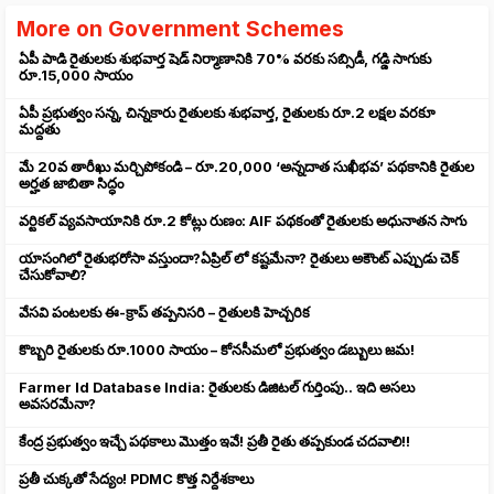
More on Government Schemes
ఏపీ పాడి రైతులకు శుభవార్త షెడ్ నిర్మాణానికి 70% వరకు సబ్సిడీ, గడ్డి సాగుకు
రూ.15,000 సాయం
ఏపీ ప్రభుత్వం సన్న, చిన్నకారు రైతులకు శుభవార్త, రైతులకు రూ.2 లక్షల వరకూ
మద్దతు
మే 20వ తారీఖు మర్చిపోకండి – రూ.20,000 ‘అన్నదాత సుఖీభవ’ పథకానికి రైతుల
అర్హత జాబితా సిద్ధం
వ‌ర్టిక‌ల్ వ్యవసాయానికి రూ.2 కోట్లు రుణం: AIF పథకంతో రైతులకు అధునాతన సాగు
యాసంగిలో రైతుభరోసా వస్తుందా?ఏప్రిల్ లో కష్టమేనా? రైతులు అకౌంట్ ఎప్పుడు చెక్
చేసుకోవాలి?
వేసవి పంటలకు ఈ-క్రాప్ తప్పనిసరి – రైతులకి హెచ్చరిక
కొబ్బరి రైతులకు రూ.1000 సాయం – కోనసీమలో ప్రభుత్వం డబ్బులు జమ!
Farmer Id Database India: రైతులకు డిజిటల్ గుర్తింపు.. ఇది అసలు
అవసరమేనా?
కేంద్ర ప్రభుత్వం ఇచ్చే పథకాలు మొత్తం ఇవే! ప్రతీ రైతు తప్పకుండ చదవాలి!!
ప్రతీ చుక్కతో సేద్యం! PDMC కొత్త నిర్దేశకాలు