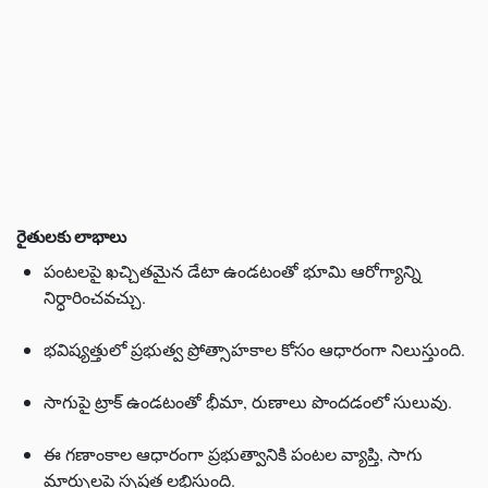
రైతులకు లాభాలు
పంటలపై ఖచ్చితమైన డేటా ఉండటంతో భూమి ఆరోగ్యాన్ని
నిర్ధారించవచ్చు.
భవిష్యత్తులో ప్రభుత్వ ప్రోత్సాహకాల కోసం ఆధారంగా నిలుస్తుంది.
సాగుపై ట్రాక్ ఉండటంతో భీమా, రుణాలు పొందడంలో సులువు.
ఈ గణాంకాల ఆధారంగా ప్రభుత్వానికి పంటల వ్యాప్తి, సాగు
మార్పులపై స్పష్టత లభిస్తుంది.