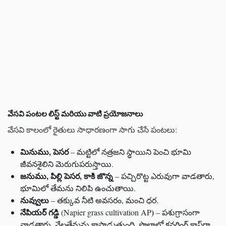
వేసవి పంటల లిస్ట్ మరియు వాటి ప్రయోజనాలు
వేసవి కాలంలో రైతులు సాధారణంగా సాగు చేసే పంటలు:
మినుము, పెసర
– మట్టిలో నత్రజని స్థాయిని పెంచి భూమి
జీవనశైలిని మెరుగుపరుస్తాయి.
జనుము, పిల్లి పెసర, కాకి జొన్న
– పచ్చిరొట్ట ఎరువుగా వాడతారు,
భూమిలో తేమను నిలిపి ఉంచుతాయి.
నువ్వులు
– తక్కువ నీటి అవసరం, మంచి ధర.
నేపియర్ గడ్డి
)
(Napier grass cultivation AP
– పశుగ్రాసంగా
వాడతారు, నేలతేమను కాపాడుతుంది, పొలాల్లో కవరింగ్‌ క్రాప్‌గా