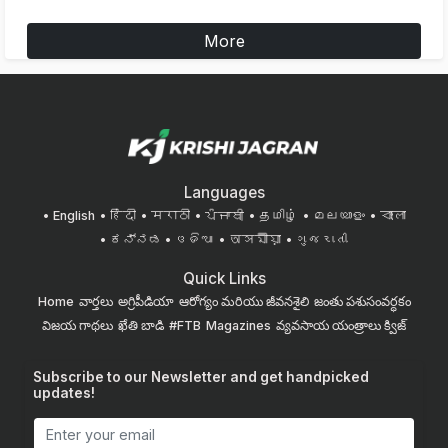
More
Languages
English
हिंदी
मराठी
ਪੰਜਾਬੀ
தமிழ்
മലയാളം
বাংলা
ಕನ್ನಡ
ଓଡିଆ
অসমীয়া
ગુજરાતી
Quick Links
Home
వార్తలు
అగ్రిపీడియా
ఆరోగ్యం మరియు జీవనశైలి
జంతు పశుసంవర్ధకం
విజయ గాథలు
ఖేతి బాడి
#FTB
Magazines
వ్యవసాయ యంత్రాలు
క్విజ్
Subscribe to our Newsletter and get handpicked
updates!