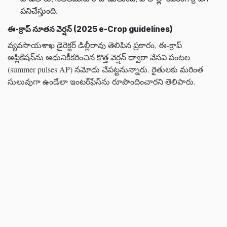
పనిచేస్తుంది.
ఈ-క్రాప్ నూతన వెర్షన్ (2025 e-Crop guidelines)
వ్యవసాయశాఖ డైరెక్టర్ డిల్లీరావు తెలిపిన ప్రకారం, ఈ-క్రాప్
అప్లికేషన్‌ను ఆధునికీకరించిన కొత్త వెర్షన్‌ ద్వారా వేసవి పంటల
(summer pulses AP) నమోదు చేపట్టనున్నారు. రైతులకు మరింత
సులువుగా ఉండేలా ఇంటర్‌ఫేస్‌ను రూపొందించారని తెలిపారు.