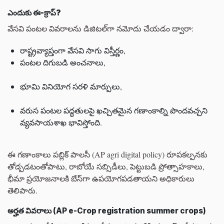
ఎందుకు ఈ-క్రాప్?
వేసవి పంటల వివరాలను డిజిటల్‌గా నమోదు చేయడం ద్వారా:
రాష్ట్రవ్యాప్తంగా వేసవి సాగు విస్తీర్ణం,
పంటల దిగుబడి అంచనాలు,
భూమి వినియోగ సరళి మార్పులు,
వరుస పంటల పద్ధతులపై ఖచ్చితమైన గణాంకాల్ని పొందవచ్చని
వ్యవసాయశాఖ భావిస్తోంది.
ఈ గణాంకాలు పబ్లిక్ పాలసీ (AP agri digital policy) రూపకల్పనకు
తోడ్పడటంతోపాటు, రాబోయే సబ్సిడీలు, పెట్టుబడి ప్రోత్సాహకాలు,
భీమా ప్రయోజనాలకి బేస్‌గా ఉపయోగపడతాయని అధికారులు
తెలిపారు.
అర్హత వివరాలు (AP e-Crop registration summer crops)