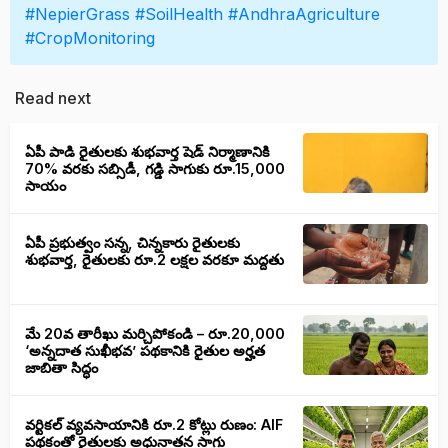
#NepierGrass
#SoilHealth
#AndhraAgriculture
#CropMonitoring
Read next
ఏపీ పాడి రైతులకు శుభవార్త షెడ్ నిర్మాణానికి
70% వరకు సబ్సిడీ, గడ్డి సాగుకు రూ.15,000
సాయం
ఏపీ ప్రభుత్వం సన్న, చిన్నకారు రైతులకు
శుభవార్త, రైతులకు రూ.2 లక్షల వరకూ మద్దతు
మే 20వ తారీఖు మర్చిపోకండి – రూ.20,000
‘అన్నదాత సుఖీభవ’ పథకానికి రైతుల అర్హత
జాబితా సిద్ధం
వ‌ర్టిక‌ల్ వ్యవసాయానికి రూ.2 కోట్లు రుణం: AIF
పథకంతో రైతులకు అధునాతన సాగు