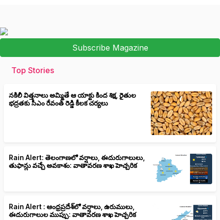
Subscribe Magazine
Top Stories
నకిలీ విత్తనాలు అమ్మితే ఆ యాక్టు కింద శిక్ష, రైతుల
భద్రతకు సీఎం రేవంత్ రెడ్డి కీలక చర్యలు
Rain Alert: తెలంగాణలో వర్షాలు, ఈదురుగాలులు,
తుఫాన్లు వచ్చే అవకాశం: వాతావరణ శాఖ హెచ్చరిక
Rain Alert : ఆంధ్రప్రదేశ్‌లో వర్షాలు, ఉరుములు,
ఈదురుగాలుల ముప్పు: వాతావరణ శాఖ హెచ్చరిక