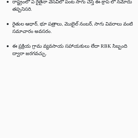
రాష్ట్రంలో ఏ రైతైనా వేసవిలో పంట సాగు చేస్తే ఈ-క్రాప్ లో నమోదు
తప్పనిసరి.
రైతుల ఆధార్‌, భూ పత్రాలు, మొబైల్ నంబర్, సాగు వివరాలు వంటి
సమాచారం అవసరం.
ఈ ప్రక్రియ గ్రామ వ్యవసాయ సహాయకులు లేదా RBK సిబ్బంది
ద్వారా జరగవచ్చు.