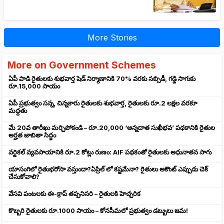
More Stories
More on Government Schemes
ఏపీ పాడి రైతులకు శుభవార్త షెడ్ నిర్మాణానికి 70% వరకు సబ్సిడీ, గడ్డి సాగుకు
రూ.15,000 సాయం
ఏపీ ప్రభుత్వం సన్న, చిన్నకారు రైతులకు శుభవార్త, రైతులకు రూ.2 లక్షల వరకూ
మద్దతు
మే 20వ తారీఖు మర్చిపోకండి – రూ.20,000 ‘అన్నదాత సుఖీభవ’ పథకానికి రైతుల
అర్హత జాబితా సిద్ధం
వ‌ర్టిక‌ల్ వ్యవసాయానికి రూ.2 కోట్లు రుణం: AIF పథకంతో రైతులకు అధునాతన సాగు
యాసంగిలో రైతుభరోసా వస్తుందా?ఏప్రిల్ లో కష్టమేనా? రైతులు అకౌంట్ ఎప్పుడు చెక్
చేసుకోవాలి?
వేసవి పంటలకు ఈ-క్రాప్ తప్పనిసరి – రైతులకి హెచ్చరిక
కొబ్బరి రైతులకు రూ.1000 సాయం – కోనసీమలో ప్రభుత్వం డబ్బులు జమ!