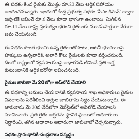
ఈ పథకం కింద రైతుకు మొత్తం రూ.20 వేలు ఆర్థిక సహాయం
అందించనున్నారు. ఇందులో కేంద్ర ప్రభుత్వ పథకం ‘పీఎం కిసాన్’ ద్వారా
ఇప్పటికే లభించే రూ.6 వేలు కూడా భాగంగా ఉంటాయి. మిగిలిన
రూ.14 వేలు రాష్ట్ర ప్రభుత్వం భరించి రైతులకు మూడుసార్లుగా నేరుగా
జమ చేయనుంది.
ఈ పథకం సొంత భూమి ఉన్న రైతులతోపాటు, అటవీ భూములపై
హక్కులు ఉన్నవారికి, అలాగే కౌలు రైతులకు కూడా వర్తించనుంది.
దీంతో రాష్ట్రంలో వ్యవసాయంపై ఆధారపడి జీవించే ప్రతి అర్హ
కుటుంబానికి ఆర్థిక భరోసా లభించనుంది.
రైతుల జాబితా మే 20లోగా అప్‌లోడ్ చేయాలి
ఈ పథకాన్ని అమలు చేయడానికి వ్యవసాయ శాఖ అధికారులు రైతుల
వివరాలను పరిశీలించి అర్హుల జాబితాను సిద్ధం చేయనున్నారు. ఈ
జాబితాను మే 20వ తేదీలోగా వెబ్‌సైట్‌లో అప్‌లోడ్ చేయాలని
సూచించారు. ప్రతి రైతు అర్హతను స్థానిక స్థాయిలో అధికారులు
నిర్ధారించి, తగిన ఆధారాల ఆధారంగా జాబితాలో చేర్చనున్నారు.
పథకం ప్రారంభానికి చంద్రబాబు సన్నద్ధం