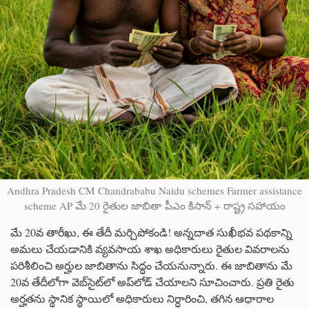
Andhra Pradesh CM Chandrababu Naidu schemes Farmer assistance
scheme AP మే 20 రైతుల జాబితా పీఎం కిసాన్ + రాష్ట్ర సహాయం
మే 20వ తారీఖు, ఈ తేదీ మర్చిపోకండి! అన్నదాత సుఖీభవ పథకాన్ని
అమలు చేయడానికి వ్యవసాయ శాఖ అధికారులు రైతుల వివరాలను
పరిశీలించి అర్హుల జాబితాను సిద్ధం చేయనున్నారు. ఈ జాబితాను మే
20వ తేదీలోగా వెబ్‌సైట్‌లో అప్‌లోడ్ చేయాలని సూచించారు. ప్రతి రైతు
అర్హతను స్థానిక స్థాయిలో అధికారులు నిర్ధారించి, తగిన ఆధారాల