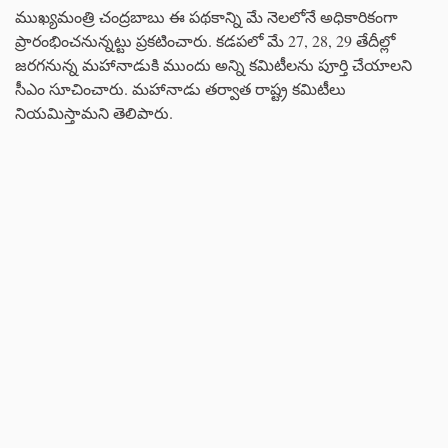
ముఖ్యమంత్రి చంద్రబాబు ఈ పథకాన్ని మే నెలలోనే అధికారికంగా
ప్రారంభించనున్నట్టు ప్రకటించారు. కడపలో మే 27, 28, 29 తేదీల్లో
జరగనున్న మహానాడుకి ముందు అన్ని కమిటీలను పూర్తి చేయాలని
సీఎం సూచించారు. మహానాడు తర్వాత రాష్ట్ర కమిటీలు
నియమిస్తామని తెలిపారు.