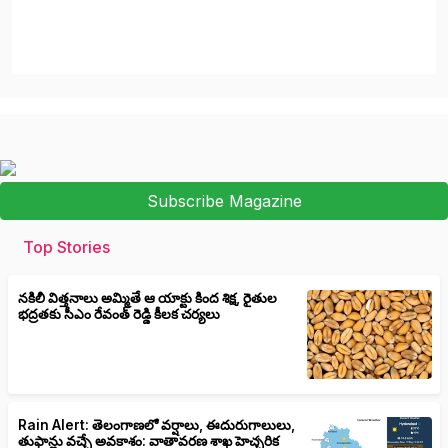
Subscribe Magazine
Top Stories
నకిలీ విత్తనాలు అమ్మితే ఆ యాక్టు కింద శిక్ష, రైతుల
భద్రతకు సీఎం రేవంత్ రెడ్డి కీలక చర్యలు
Rain Alert: తెలంగాణలో వర్షాలు, ఈదురుగాలులు,
తుఫాన్లు వచ్చే అవకాశం: వాతావరణ శాఖ హెచ్చరిక