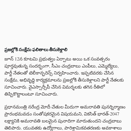
ప్రజల్లోకి సంక్షేమ ఫలితాలు తీసుకెళ్లాలి
జూన్ 12న కూటమి ప్రభుత్వం ఏర్పాటు అయి ఒక సంవత్సరం
పూర్తవుతున్న సందర్భంగా, సీఎం చంద్రబాబు ఎంపీలు, ఎమ్మెల్యేలు,
పార్టీ నేతలతో టెలీకాన్ఫరెన్స్ నిర్వహించారు. ఇప్పటివరకు చేసిన
సంక్షేమ, అభివృద్ధి కార్యక్రమాలను ప్రజల్లోకి తీసుకెళ్లాలని పార్టీ నేతలకు
సూచించారు. వైఎస్సార్సీపీ చేసిన విమర్శలకు తగిన రీతిలో
తిప్పికొట్టాలంటూ సూచించారు.
ప్రధానమంత్రి నరేంద్ర మోదీ చేతుల మీదుగా అమరావతి పునర్నిర్మాణం
ప్రారంభమవడం సంతోషకరమైన విషయమని, వికసిత్ భారత్-2047
లక్ష్యానికి అమరావతి బలమైన పునాదిగా మారుతుందని చంద్రబాబు
తెలిపారు. యువతకు ఉద్యోగాలు, పారిశ్రామికవతరణకు అవకాశాలు