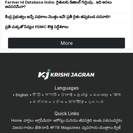
Farmer Id Database India: రైతులకు డిజిటల్ గుర్తింపు.. ఇది అసలు
అవసరమేనా?
కేంద్ర ప్రభుత్వం ఇచ్చే పథకాలు మొత్తం ఇవే! ప్రతీ రైతు తప్పకుండ చదవాలి!!
ప్రతీ చుక్కతో సేద్యం! PDMC కొత్త నిర్దేశకాలు
More
Languages
English
हिंदी
मराठी
ਪੰਜਾਬੀ
தமிழ்
മലയാളം
বাংলা
ಕನ್ನಡ
ଓଡିଆ
অসমীয়া
ગુજરાતી
Quick Links
Home
వార్తలు
అగ్రిపీడియా
ఆరోగ్యం మరియు జీవనశైలి
జంతు పశుసంవర్ధకం
విజయ గాథలు
ఖేతి బాడి
#FTB
Magazines
వ్యవసాయ యంత్రాలు
క్విజ్