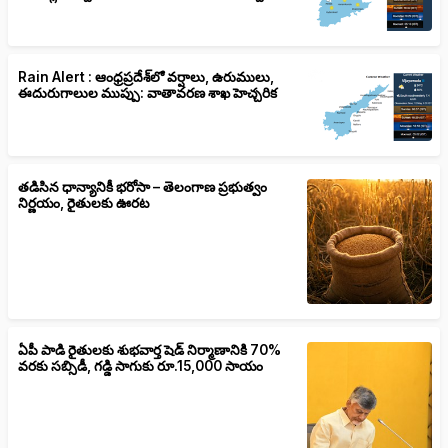
Rain Alert : ఆంధ్రప్రదేశ్‌లో వర్షాలు, ఉరుములు,
ఈదురుగాలుల ముప్పు: వాతావరణ శాఖ హెచ్చరిక
తడిసిన ధాన్యానికీ భరోసా – తెలంగాణ ప్రభుత్వం
నిర్ణయం, రైతులకు ఊరట
ఏపీ పాడి రైతులకు శుభవార్త షెడ్ నిర్మాణానికి 70%
వరకు సబ్సిడీ, గడ్డి సాగుకు రూ.15,000 సాయం