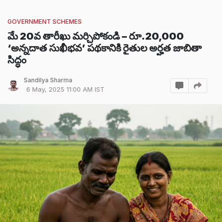
GOVERNMENT SCHEMES
మే 20వ తారీఖు మర్చిపోకండి – రూ.20,000
‘అన్నదాత సుఖీభవ’ పథకానికి రైతుల అర్హత జాబితా
సిద్ధం
Sandilya Sharma
6 May, 2025 11:00 AM IST