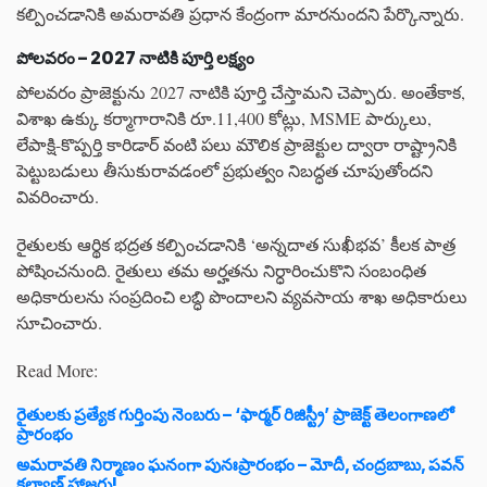
కల్పించడానికి అమరావతి ప్రధాన కేంద్రంగా మారనుందని పేర్కొన్నారు.
పోలవరం – 2027 నాటికి పూర్తి లక్ష్యం
పోలవరం ప్రాజెక్టును 2027 నాటికి పూర్తి చేస్తామని చెప్పారు. అంతేకాక,
విశాఖ ఉక్కు కర్మాగారానికి రూ.11,400 కోట్లు, MSME పార్కులు,
లేపాక్షి-కొప్పర్తి కారిడార్ వంటి పలు మౌలిక ప్రాజెక్టుల ద్వారా రాష్ట్రానికి
పెట్టుబడులు తీసుకురావడంలో ప్రభుత్వం నిబద్ధత చూపుతోందని
వివరించారు.
రైతులకు ఆర్థిక భద్రత కల్పించడానికి ‘అన్నదాత సుఖీభవ’ కీలక పాత్ర
పోషించనుంది. రైతులు తమ అర్హతను నిర్ధారించుకొని సంబంధిత
అధికారులను సంప్రదించి లబ్ధి పొందాలని వ్యవసాయ శాఖ అధికారులు
సూచించారు.
Read More:
రైతులకు ప్రత్యేక గుర్తింపు నెంబరు – ‘ఫార్మర్ రిజిస్ట్రీ’ ప్రాజెక్ట్ తెలంగాణలో
ప్రారంభం
అమరావతి నిర్మాణం ఘనంగా పునఃప్రారంభం – మోదీ, చంద్రబాబు, పవన్
కల్యాణ్ హాజరు!