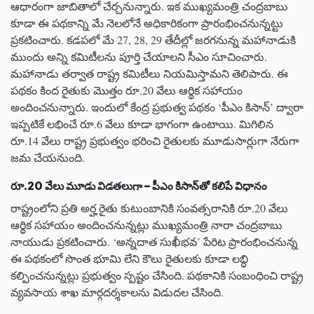
ఆధారంగా జాబితాలో చేర్చనున్నారు. ఇక ముఖ్యమంత్రి చంద్రబాబు
కూడా ఈ పథకాన్ని మే నెలలోనే అధికారికంగా ప్రారంభించనున్నట్టు
ప్రకటించారు. కడపలో మే 27, 28, 29 తేదీల్లో జరగనున్న మహానాడుకి
ముందు అన్ని కమిటీలను పూర్తి చేయాలని సీఎం సూచించారు.
మహానాడు తర్వాత రాష్ట్ర కమిటీలు నియమిస్తామని తెలిపారు. ఈ
పథకం కింద రైతుకు మొత్తం రూ.20 వేలు ఆర్థిక సహాయం
అందించనున్నారు. ఇందులో కేంద్ర ప్రభుత్వ పథకం ‘పీఎం కిసాన్’ ద్వారా
ఇప్పటికే లభించే రూ.6 వేలు కూడా భాగంగా ఉంటాయి. మిగిలిన
రూ.14 వేలు రాష్ట్ర ప్రభుత్వం భరించి రైతులకు మూడుసార్లుగా నేరుగా
జమ చేయనుంది.
రూ.20 వేలు మూడు విడతలుగా – పీఎం కిసాన్‌తో కలిపే విధానం
రాష్ట్రంలోని ప్రతి అర్హ రైతు కుటుంబానికి సంవత్సరానికి రూ.20 వేలు
ఆర్థిక సహాయం అందించనున్నట్లు ముఖ్యమంత్రి నారా చంద్రబాబు
నాయుడు ప్రకటించారు. ‘అన్నదాత సుఖీభవ’ పేరిట ప్రారంభించనున్న
ఈ పథకంలో సొంత భూమి లేని కౌలు రైతులకు కూడా లబ్ధి
కల్పించనున్నట్లు ప్రభుత్వం స్పష్టం చేసింది. పథకానికి సంబంధించి రాష్ట్ర
వ్యవసాయ శాఖ మార్గదర్శకాలను విడుదల చేసింది.