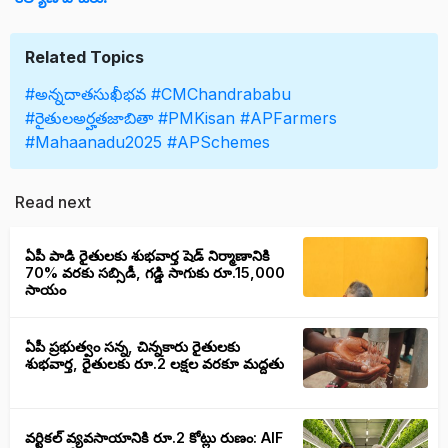
Related Topics
#అన్నదాతసుఖీభవ
#CMChandrababu
#రైతులఅర్హతజాబితా
#PMKisan
#APFarmers
#Mahaanadu2025
#APSchemes
Read next
ఏపీ పాడి రైతులకు శుభవార్త షెడ్ నిర్మాణానికి
70% వరకు సబ్సిడీ, గడ్డి సాగుకు రూ.15,000
సాయం
ఏపీ ప్రభుత్వం సన్న, చిన్నకారు రైతులకు
శుభవార్త, రైతులకు రూ.2 లక్షల వరకూ మద్దతు
వ‌ర్టిక‌ల్ వ్యవసాయానికి రూ.2 కోట్లు రుణం: AIF