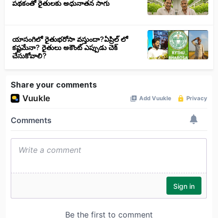
పథకంతో రైతులకు అధునాతన సాగు
యాసంగిలో రైతుభరోసా వస్తుందా?ఏప్రిల్ లో
కష్టమేనా? రైతులు అకౌంట్ ఎప్పుడు చెక్
చేసుకోవాలి?
Share your comments