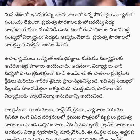
మన దేశంలో, ఇదివరకున్న అందుబాటులో ఉన్న సౌకర్యాల నాణ్యతతో
సంబంధం లేకుండా, ప్రభుత్వ పాఠశాలలకు హాజరయ్యే విద్య
సాంప్రదాయకంగా ముడిపడి ఉంది. దీంతో ఈ పాఠశాలల నుంచి పెద్ద
సంఖ్యలో విద్యార్థులు విద్యను అభ్యసించేవారు. ప్రభుత్వ పాఠశాలలో
నాణ్యమైన విద్యను అందించేవారు.
ఉపాధ్యాయులు అత్యంత అనుభవజ్ఞులు మరియు విద్యార్థులకు
ఆచరణాత్మక పాఠాలు అందించారు. అదనంగా, విద్యార్థులు వారి
విద్యతో పాటు క్రమశిక్షణతో కూడి ఉండేవార. ఈ పాఠశాల ప్రత్యేకించి
క్రీడలు మరియు శారీరక శ్రమకు ప్రాధాన్యతనిస్తుంది, ఇది పెద్ద సంఖ్యలో
పిల్లలను హాజరయ్యేలా ఆకర్షించింది. మొత్తంమీద, పాఠశాల తన
విద్యార్థులకు చక్కటి విద్యా అనుభవాన్ని అందించింది.
కాలక్రమేణా, రాజకీయాలు, సాఫ్ట్‌వేర్, క్రీడలు, వ్యాపారం మరియు
సినిమా వంటి వివిధ పరిశ్రమలలో ప్రముఖ పాత్రలలో వ్యక్తులు ప్రభుత్వ
పాఠశాలల నుండి ఉద్భవించారు. ఏది ఏమైనప్పటికీ, ప్రైవేట్ పాఠశాలల
ఆగమనం విద్యా స్వరూపాన్ని మార్చివేసింది, ఈ సంస్థల డబ్బు ఆర్జనకు
దారితీసింది మరియు విజయవంతమైన భవిష్యత్తు కోసం ప్రైవేట్