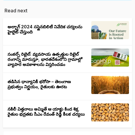
Read next
అల్బాగ్ 2024 సస్టైనబిలిటీ నివేదిక చర్యలను
హైలైట్ చేస్తుంది
సంకల్ప్ రిటైల్: వ్యవసాయ ఉత్పత్తుల రిటైల్
రంగాన్ని మారుస్తూ, భారతదేశంలోని గ్రామాల్లో
వ్యాపార అవకాశాలను విస్తరించడం
తడిసిన ధాన్యానికీ భరోసా – తెలంగాణ
ప్రభుత్వం నిర్ణయం, రైతులకు ఊరట
నకిలీ విత్తనాలు అమ్మితే ఆ యాక్టు కింద శిక్ష,
రైతుల భద్రతకు సీఎం రేవంత్ రెడ్డి కీలక చర్యలు