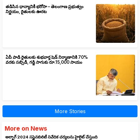
తడిసిన ధాన్యానికీ భరోసా – తెలంగాణ ప్రభుత్వం
నిర్ణయం, రైతులకు ఊరట
ఏపీ పాడి రైతులకు శుభవార్త షెడ్ నిర్మాణానికి 70%
వరకు సబ్సిడీ, గడ్డి సాగుకు రూ.15,000 సాయం
More Stories
More on News
అల్బాగ్ 2024 సస్టైనబిలిటీ నివేదిక చర్యలను హైలైట్ చేస్తుంది