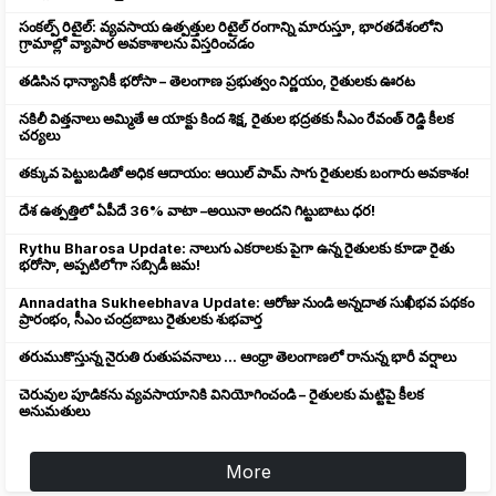
సంకల్ప్ రిటైల్: వ్యవసాయ ఉత్పత్తుల రిటైల్ రంగాన్ని మారుస్తూ, భారతదేశంలోని
గ్రామాల్లో వ్యాపార అవకాశాలను విస్తరించడం
తడిసిన ధాన్యానికీ భరోసా – తెలంగాణ ప్రభుత్వం నిర్ణయం, రైతులకు ఊరట
నకిలీ విత్తనాలు అమ్మితే ఆ యాక్టు కింద శిక్ష, రైతుల భద్రతకు సీఎం రేవంత్ రెడ్డి కీలక
చర్యలు
తక్కువ పెట్టుబడితో అధిక ఆదాయం: ఆయిల్ పామ్ సాగు రైతులకు బంగారు అవకాశం!
దేశ ఉత్పత్తిలో ఏపీదే 36% వాటా –అయినా అందని గిట్టుబాటు ధర!
Rythu Bharosa Update: నాలుగు ఎకరాలకు పైగా ఉన్న రైతులకు కూడా రైతు
భరోసా, అప్పటిలోగా సబ్సిడీ జమ!
Annadatha Sukheebhava Update: ఆరోజు నుండి అన్నదాత సుఖీభవ పథకం
ప్రారంభం, సీఎం చంద్రబాబు రైతులకు శుభవార్త
తరుముకొస్తున్న నైరుతి రుతుపవనాలు ... ఆంధ్రా తెలంగాణలో రానున్న భారీ వర్షాలు
చెరువుల పూడికను వ్యవసాయానికి వినియోగించండి – రైతులకు మట్టిపై కీలక
అనుమతులు
More