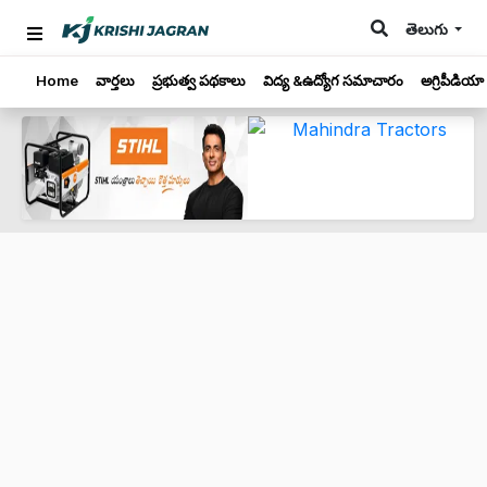
తెలుగు
Home
వార్తలు
ప్రభుత్వ పథకాలు
విద్య &ఉద్యోగ సమాచారం
అగ్రిపీడియా