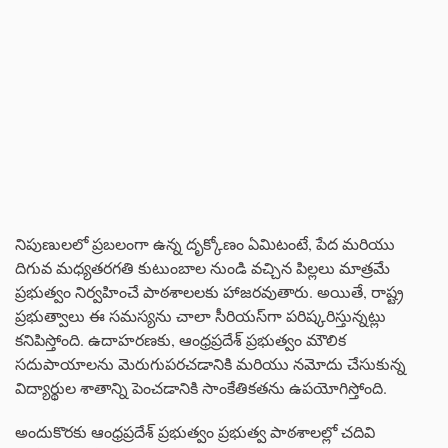
నిపుణులలో ప్రబలంగా ఉన్న దృక్కోణం ఏమిటంటే, పేద మరియు
దిగువ మధ్యతరగతి కుటుంబాల నుండి వచ్చిన పిల్లలు మాత్రమే
ప్రభుత్వం నిర్వహించే పాఠశాలలకు హాజరవుతారు. అయితే, రాష్ట్ర
ప్రభుత్వాలు ఈ సమస్యను చాలా సీరియస్‌గా పరిష్కరిస్తున్నట్లు
కనిపిస్తోంది. ఉదాహరణకు, ఆంధ్రప్రదేశ్ ప్రభుత్వం మౌలిక
సదుపాయాలను మెరుగుపరచడానికి మరియు నమోదు చేసుకున్న
విద్యార్థుల శాతాన్ని పెంచడానికి సాంకేతికతను ఉపయోగిస్తోంది.
అందుకొరకు ఆంధ్రప్రదేశ్ ప్రభుత్వం ప్రభుత్వ పాఠశాలల్లో చదివి