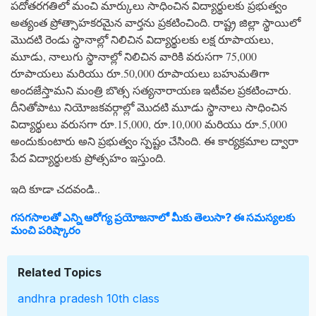
పదోతరగతిలో మంచి మార్కులు సాధించిన విద్యార్థులకు ప్రభుత్వం
అత్యంత ప్రోత్సాహకరమైన వార్తను ప్రకటించింది. రాష్ట్ర జిల్లా స్థాయిలో
మొదటి రెండు స్థానాల్లో నిలిచిన విద్యార్థులకు లక్ష రూపాయలు,
మూడు, నాలుగు స్థానాల్లో నిలిచిన వారికి వరుసగా 75,000
రూపాయలు మరియు రూ.50,000 రూపాయలు బహుమతిగా
అందజేస్తామని మంత్రి బొత్స సత్యనారాయణ ఇటీవల ప్రకటించారు.
దీనితోపాటు నియోజకవర్గాల్లో మొదటి మూడు స్థానాలు సాధించిన
విద్యార్థులు వరుసగా రూ.15,000, రూ.10,000 మరియు రూ.5,000
అందుకుంటారు అని ప్రభుత్వం స్పష్టం చేసింది. ఈ కార్యక్రమాల ద్వారా
పేద విద్యార్థులకు ప్రోత్సహం ఇస్తుంది.
ఇది కూడా చదవండి..
గసగసాలతో ఎన్ని ఆరోగ్య ప్రయోజనాలో మీకు తెలుసా? ఈ సమస్యలకు
మంచి పరిష్కారం
Related Topics
andhra pradesh
10th class