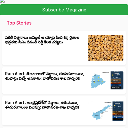
Subscribe Magazine
Top Stories
నకిలీ విత్తనాలు అమ్మితే ఆ యాక్టు కింద శిక్ష, రైతుల
భద్రతకు సీఎం రేవంత్ రెడ్డి కీలక చర్యలు
Rain Alert: తెలంగాణలో వర్షాలు, ఈదురుగాలులు,
తుఫాన్లు వచ్చే అవకాశం: వాతావరణ శాఖ హెచ్చరిక
Rain Alert : ఆంధ్రప్రదేశ్‌లో వర్షాలు, ఉరుములు,
ఈదురుగాలుల ముప్పు: వాతావరణ శాఖ హెచ్చరిక