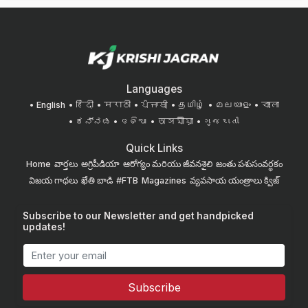
Languages
English
हिंदी
मराठी
ਪੰਜਾਬੀ
தமிழ்
മലയാളം
বাংলা
ಕನ್ನಡ
ଓଡିଆ
অসমীয়া
ગુજરાતી
Quick Links
Home
వార్తలు
అగ్రిపీడియా
ఆరోగ్యం మరియు జీవనశైలి
జంతు పశుసంవర్ధకం
విజయ గాథలు
ఖేతి బాడి
#FTB
Magazines
వ్యవసాయ యంత్రాలు
క్విజ్
Subscribe to our Newsletter and get handpicked
updates!
Subscribe