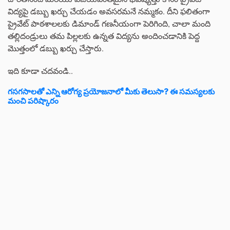
విద్యపై డబ్బు ఖర్చు చేయడం అవసరమనే నమ్మకం. దీని ఫలితంగా
ప్రైవేట్ పాఠశాలలకు డిమాండ్ గణనీయంగా పెరిగింది, చాలా మంది
తల్లిదండ్రులు తమ పిల్లలకు ఉన్నత విద్యను అందించడానికి పెద్ద
మొత్తంలో డబ్బు ఖర్చు చేస్తారు.
ఇది కూడా చదవండి..
గసగసాలతో ఎన్ని ఆరోగ్య ప్రయోజనాలో మీకు తెలుసా? ఈ సమస్యలకు
మంచి పరిష్కారం