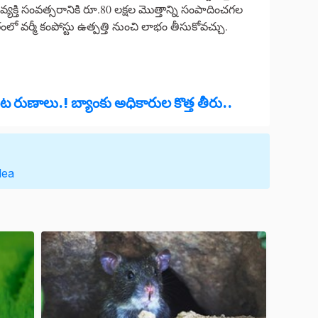
యక్తి సంవత్సరానికి రూ.80 లక్షల మొత్తాన్ని సంపాదించగల
ంలో వర్మీ కంపోస్టు ఉత్పత్తి నుంచి లాభం తీసుకోవచ్చు.
ంట రుణాలు.! బ్యాంకు అధికారుల కొత్త తీరు..
dea