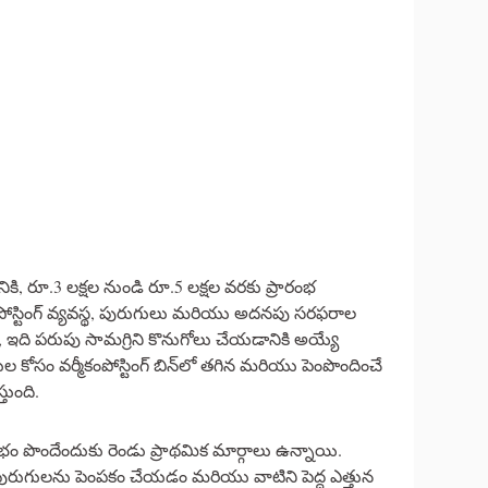
డానికి, రూ.3 లక్షల నుండి రూ.5 లక్షల వరకు ప్రారంభ
్టింగ్ వ్యవస్థ, పురుగులు మరియు అదనపు సరఫరాల
 ఇది పరుపు సామగ్రిని కొనుగోలు చేయడానికి అయ్యే
ల కోసం వర్మీకంపోస్టింగ్ బిన్‌లో తగిన మరియు పెంపొందించే
తుంది.
క లాభం పొందేందుకు రెండు ప్రాథమిక మార్గాలు ఉన్నాయి.
ా పురుగులను పెంపకం చేయడం మరియు వాటిని పెద్ద ఎత్తున