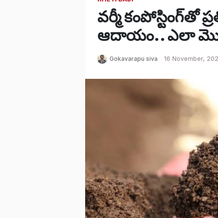
వర్మీ కంపోస్టింగ్‌తో
ఆదాయం.. ఎలా మొద
Gokavarapu siva
16 November, 202