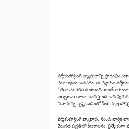
వర్మీకంపోస్టింగ్ వ్యాపారాన్ని ప్రారంభించ
మూలధనం అవసరం. ఈ వ్యయం వర్మీకంపోస
సేకరణను కలిగి ఉంటుంది. అంతేకాకుండా,
ఖర్చులను కూడా అందిస్తుంది, ఇది పురుగు
నివాసాన్ని సృష్టించడంలో కీలక పాత్ర పోషిస్
వర్మీకంపోస్టింగ్ వ్యాపారం నుండి వార్షి
మొదటి పద్ధతిలో కీటకాలను, ప్రత్యేకంగ