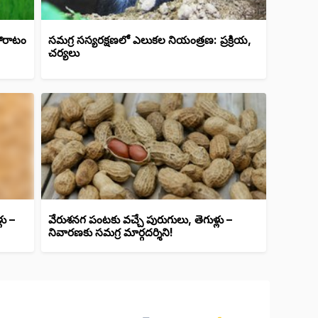
 పోరాటం
సమగ్ర సస్యరక్షణలో ఎలుకల నియంత్రణ: ప్రక్రియ,
చర్యలు
లు –
వేరుశనగ పంటకు వచ్చే పురుగులు, తెగుళ్లు –
నివారణకు సమగ్ర మార్గదర్శిని!