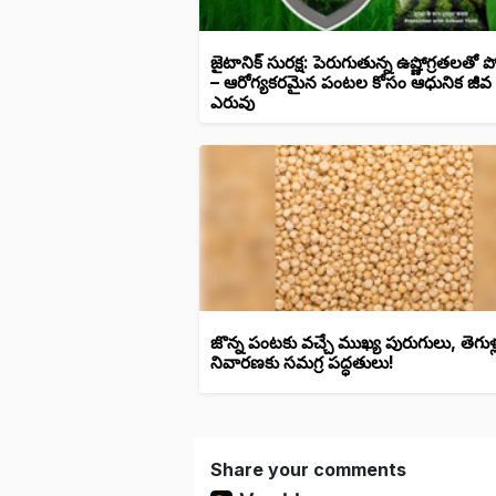
జైటానిక్ సురక్ష: పెరుగుతున్న ఉష్ణోగ్రతలతో
– ఆరోగ్యకరమైన పంటల కోసం ఆధునిక జీవ
ఎరువు
జొన్న పంటకు వచ్చే ముఖ్య పురుగులు, తెగుళ్
నివారణకు సమగ్ర పద్ధతులు!
Share your comments