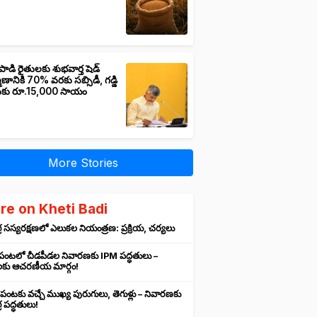
పాడి రైతులకు శుభవార్త షెడ్
మాణానికి 70% వరకు సబ్సిడీ, గడ్డి
ుకు రూ.15,000 సాయం
More Stories
re on Kheti Badi
 సస్యరక్షణలో ఎలుకల నియంత్రణ: ప్రక్రియ, చర్యలు
 పంటలో చీడపీడల నివారణకు IPM పద్ధతులు –
లకు ఆచరణీయ మార్గం!
 పంటకు వచ్చే ముఖ్య పురుగులు, తెగుళ్లు – నివారణకు
 పద్ధతులు!