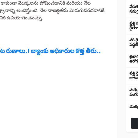
 కాకుండా మొక్కలను పోషించడానికి మరియు నేల
వేరుశ
ారాన్ని అందిస్తుంది. నేల నాణ్యతను మెరుగుపరచడానికి,
సమగ్ర
నికి ఉపయోగించవచ్చు.
ప్రత్
రైతుల
వరి ర
పద్ధతి
ంట రుణాలు.! బ్యాంకు అధికారుల కొత్త తీరు..
జైటాన
ఆరోగ
పత్తి
బాటల
మక్కబ
వంగడ
మొక్