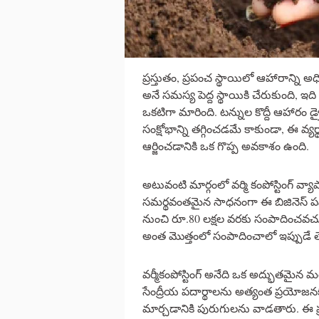
ప్రస్తుతం, ప్రపంచ స్థాయిలో ఆహారాన్ని 
అనే సమస్య పెద్ద స్థాయికి చేరుకుంది,
ఒకటిగా మారింది. టన్నుల కొద్దీ ఆహారం డ
సంక్షోభాన్ని తగ్గించడమే కాకుండా, ఈ 
ఆర్జించడానికి ఒక గొప్ప అవకాశం ఉంది.
అటువంటి మార్గంలో వర్మి కంపోస్టింగ్ వ్యా
సమర్థవంతమైన సాధనంగా ఈ బిజినెస్ పనిచ
నుంచి రూ.80 లక్షల వరకు సంపాదించవచ్
అంత మొత్తంలో సంపాదించాలో ఇప్పుడే త
వర్మీకంపోస్టింగ్ అనేది ఒక అద్భుతమైన మర
సేంద్రీయ పదార్థాలను అత్యంత ప్రయోజన
మార్చడానికి పురుగులను వాడతారు. ఈ ప