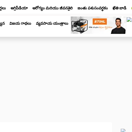
్తలు
అగ్రిపీడియా
ఆరోగ్యం మరియు జీవనశైలి
జంతు పశుసంవర్ధకం
ఖేతి బాడి
యాన
విజయ గాథలు
వ్యవసాయ యంత్రాలు