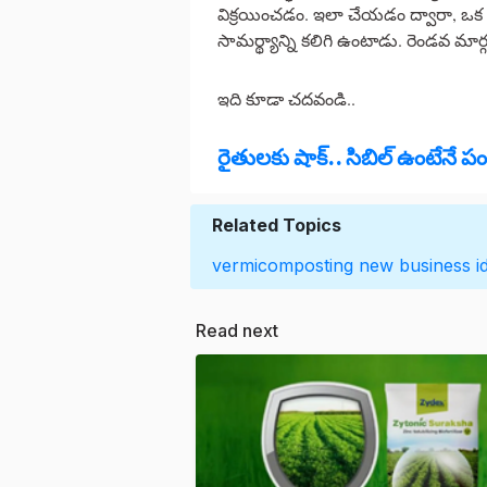
విక్రయించడం. ఇలా చేయడం ద్వారా, ఒక వ్
సామర్థ్యాన్ని కలిగి ఉంటాడు. రెండవ మార్గ
ఇది కూడా చదవండి..
రైతులకు షాక్.. సిబిల్ ఉంటేనే ప
Related Topics
vermicomposting
new business i
Read next