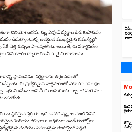
ఏపీ 
అధికంగా వినియోగించడం వల్ల ఏర్పడే వ్యర్థాల పేరుకుపోవడం
నిర్
సాగ
 ఇది మనం ఎదుర్కొంటున్న అత్యంత ముఖ్యమైన సమస్యల్లో
్రైనేజీ చెత్త కుప్పల పాలవుతోంది. అయితే, ఈ పర్యావరణ
వ్యర్థాల వినియోగం ద్వారా గణనీయమైన లాభాలను
పారాన్ని స్థాపించడం, వ్యర్థాలను తగ్గించడంలో
ేస్తుంది. ఈ ప్రత్యేకమైన వ్యాపారంతో ఏటా రూ.50 లక్షల
Mo
చు. ఇది నిజమేనా అని మీరు అనుకుంటున్నారా? మరి ఎలా
సమగ్ర
ెలుసుకోండి.
కంది
రైతు
ియు స్థిరమైన ప్రక్రియ, ఇది ఆహార వ్యర్థాల వంటి వివిధ
కరమైన మరియు పోషకాలు అధికంగా ఉండే కంపోస్ట్‌గా
జొన్న
్రత్యేకమైన మరియు సహజమైన కంపోస్టింగ్ పద్ధతి
సమగ్ర