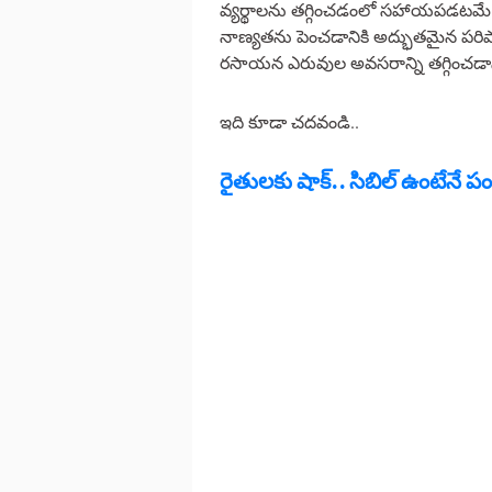
వ్యర్థాలను తగ్గించడంలో సహాయపడటమే
నాణ్యతను పెంచడానికి అద్భుతమైన పరిష్క
రసాయన ఎరువుల అవసరాన్ని తగ్గించడా
ఇది కూడా చదవండి..
రైతులకు షాక్.. సిబిల్ ఉంటేనే ప