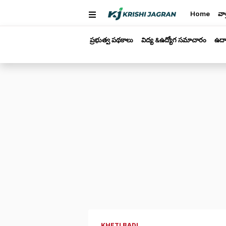
Home
వార
ప్రభుత్వ పథకాలు
విద్య &ఉద్యోగ సమాచారం
ఉద్
KHETI BADI