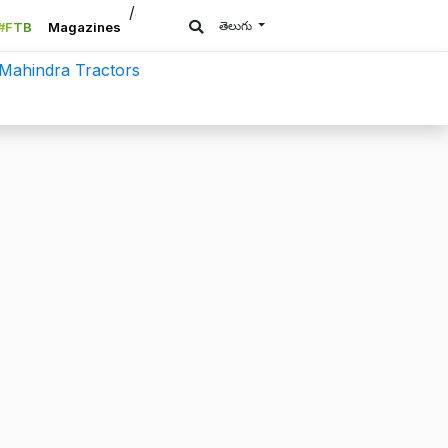
/a>
తెలుగు
#FTB
Magazines