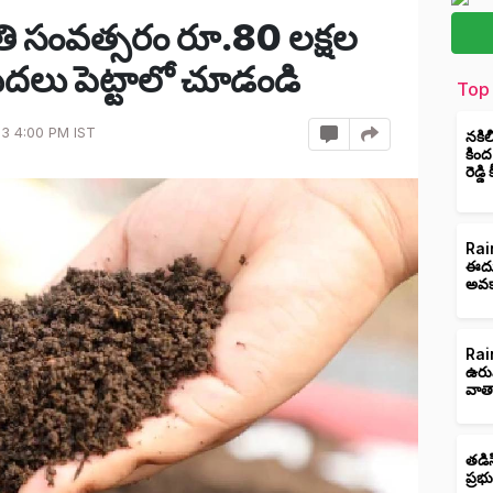
 ప్రతి సంవత్సరం రూ.80 లక్షల
లు పెట్టాలో చూడండి
Top 
3 4:00 PM IST
నకిల
కింద
రెడ్డ
Rain
ఈదుర
అవక
Rain
ఉరు
వాత
తడిస
ప్రభ