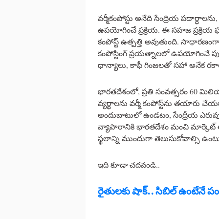
వర్మీకంపోస్టు అనేది సేంద్రియ పదార్ధాలన
ఉపయోగించే ప్రక్రియ. ఈ సహజ ప్రక్రియ 
కంపోస్ట్ ఉత్పత్తి అవుతుంది. సాధారణంగా, 
కంపోస్టింగ్ ప్రయత్నాలలో ఉపయోగించే 
ధాన్యాలు, కాఫీ గింజలతో సహా అనేక రకాల
భారతదేశంలో, ప్రతి సంవత్సరం 60 మిల
వ్యర్థాలను వర్మీ కంపోస్ట్‌ను తయారు చే
అందుబాటులో ఉండటం, సేంద్రీయ ఎరువులక
వ్యాపారానికి భారతదేశం మంచి మార్కెట్ 
స్థలాన్ని ముందుగా తెలుసుకోవాల్సి ఉంట
ఇది కూడా చదవండి..
రైతులకు షాక్.. సిబిల్ ఉంటేనే ప