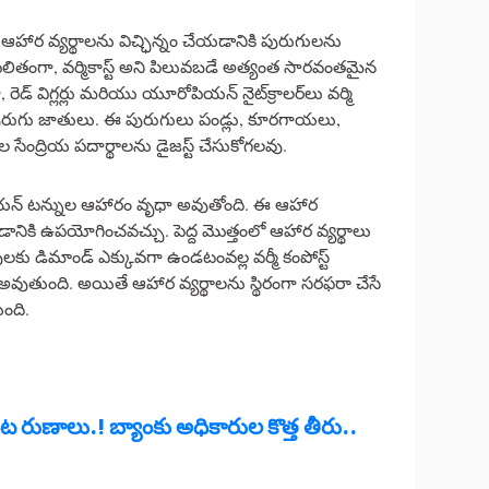
ు, ఆహార వ్యర్థాలను విచ్ఛిన్నం చేయడానికి పురుగులను
ఫలితంగా, వర్మికాస్ట్ అని పిలువబడే అత్యంత సారవంతమైన
రెడ్ విగ్లర్లు మరియు యూరోపియన్ నైట్‌క్రాలర్‌లు వర్మి
పురుగు జాతులు. ఈ పురుగులు పండ్లు, కూరగాయలు,
 సేంద్రియ పదార్థాలను డైజస్ట్ చేసుకోగలవు.
ియన్ టన్నుల ఆహారం వృధా అవుతోంది. ఈ ఆహార
యడానికి ఉపయోగించవచ్చు. పెద్ద మొత్తంలో ఆహార వ్యర్థాలు
ు డిమాండ్ ఎక్కువగా ఉండటంవల్ల వర్మీ కంపోస్ట్
అవుతుంది. అయితే ఆహార వ్యర్థాలను స్థిరంగా సరఫరా చేసే
ుంది.
ంట రుణాలు.! బ్యాంకు అధికారుల కొత్త తీరు..