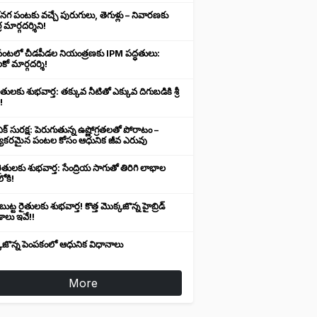
నగ పంటకు వచ్చే పురుగులు, తెగుళ్లు – నివారణకు
 మార్గదర్శిని!
తి పంటలో చీడపీడల నియంత్రణకు IPM పద్ధతులు:
కో మార్గదర్శి!
ైతులకు శుభవార్త: తక్కువ నీటితో ఎక్కువ దిగుబడికి శ్రీ
!
ిక్ సురక్ష: పెరుగుతున్న ఉష్ణోగ్రతలతో పోరాటం –
్యకరమైన పంటల కోసం ఆధునిక జీవ ఎరువు
 రైతులకు శుభవార్త: సేంద్రియ సాగుతో తిరిగి లాభాల
ోకి!
ుట్ట రైతులకు శుభవార్త! కొత్త మొక్కజొన్న హైబ్రిడ్
ాలు ఇవే!!
కజొన్న పెంపకంలో ఆధునిక విధానాలు
More