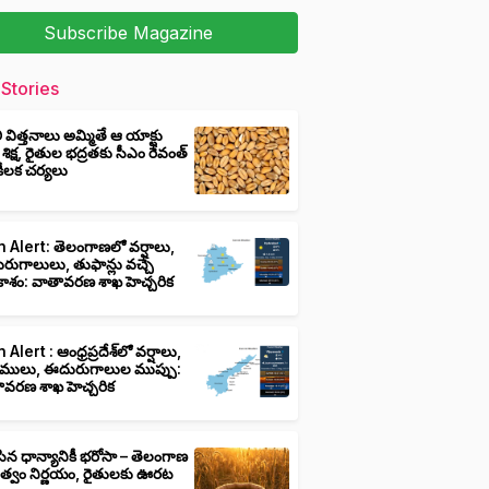
Subscribe Magazine
Stories
ీ విత్తనాలు అమ్మితే ఆ యాక్టు
 శిక్ష, రైతుల భద్రతకు సీఎం రేవంత్
ి కీలక చర్యలు
 Alert: తెలంగాణలో వర్షాలు,
ుగాలులు, తుఫాన్లు వచ్చే
ాశం: వాతావరణ శాఖ హెచ్చరిక
 Alert : ఆంధ్రప్రదేశ్‌లో వర్షాలు,
ములు, ఈదురుగాలుల ముప్పు:
ావరణ శాఖ హెచ్చరిక
ిన ధాన్యానికీ భరోసా – తెలంగాణ
ుత్వం నిర్ణయం, రైతులకు ఊరట