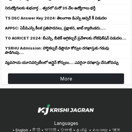
నిరుద్యోగులకు శుభవార్త .. త్వరలో మరో 35 వేల ఉద్యోగాలు భర్తీ
TS DSC Answer Key 2024: తెలంగాణ డిఎస్సి ఆన్సర్ కీ విడుదల
APPSC: ఏపీపిఎస్సి కీలక ప్రతిపాదనలు, ప్రక్షాళన, జాబ్ క్యాలెండరు.....
TG AGRICET 2024: బీఎస్సి, బీటెక్ అగ్రికల్చర్ ప్రవేశాలకు నోటిఫికేషన్ విడుదల....
YSRHU Admission: హార్టికల్చర్ డిప్లొమా కోర్సుల దరఖాస్తుకు గడువు
పొడిగింపు....
వ్యవసాయ యూనివర్సిటీలలో ఆన్లైన్ కోర్సులు.... ఎవరైనా దరఖాస్తు చేసుకోవచ్చు
More
Languages
English
हिंदी
मराठी
ਪੰਜਾਬੀ
தமிழ்
മലയാളം
বাংলা