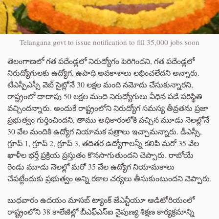
Telangana govt to issue notification to fill 35,000 jobs soon
తెలంగాణలో గత పదేండ్లలో నిరుద్యోగం పెరిగిందని, గత పదేండ్లలో
నిరుద్యోగులకు ఉద్యోగ, ఉపాధి అవకాశాలు లభించలేదని అన్నారు.
టీఎస్పీఎస్సీ వెబ్ సైట్లోనే 30 లక్షల మంది నమోదు చేసుకున్నారని,
రాష్ట్రంలో దాదాపు 50 లక్షల మంది నిరుద్యోగులు వీధిన పడే పరిస్థితి
వచ్చిందన్నారు. అందుకే రాష్ట్రంలోని నిరుద్యోగ సమస్య తీవ్రతను ప్రజా
ప్రభుత్వం గుర్తించిందని, తాము అధికారంలోకి వచ్చిన మూడు నెలల్లోనే
30 వేల మందికి ఉద్యోగ నియామక పత్రాలు ఇచ్చామన్నారు. డీఎస్సీ,
గ్రూప్ 1, గ్రూప్ 2, గ్రూప్ 3, తదితర ఉద్యోగాలన్నీ కలిపి మరో 35 వేల
ఖాళీల భర్తీ ప్రక్రియ ప్రస్తుతం కొనసాగుతుందని చెప్పారు. రాబోయే
రెండు మూడు నెలల్లో మరో 35 వేల ఉద్యోగ నియామకాలు
చేపట్టేందుకు ప్రభుత్వం అన్ని రకాల చర్యలు తీసుకుంటుందని చెప్పారు.
బుధవారం ఉదయం మాసబ్​ ట్యాంక్​ జేఎన్టీయూ ఆడిటోరియంలో
రాష్ట్రంలోని 38 కాలేజీల్లో బీఎఫ్ఎస్ఐ నైపుణ్య శిక్షణ కార్యక్రమాన్ని