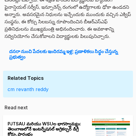
ఫైనాన్షియల్ సర్వీస్, ఇన్సూరెన్స్ రంగంలో ఉద్యోగాలకు ఢోకా ఉండదని
అన్నారు. అవసరమైన నిధులను ఇచ్చేందుకు ముందుకు వచ్చిన ఎక్విప్
సంస్థను, ఈ కోర్సు సిలబస్ను రూపొందించిన బీఆర్ఎస్ఎఫ్
ప్రతినిధులను ముఖ్యమంత్రి అభినందించారు. ఈ అవకాశాన్ని
సద్వినియోగం చేసుకోవాలని విద్యార్థులకు పిలుపునిచ్చారు.
దసరా నుంచి పేదలకు ఇందిరమ్మ ఇళ్ల; ప్రణాళికలు సిద్ధం చేస్తున్న
ప్రభుత్వం
Related Topics
cm revanth reddy
Read next
PJTSAU మరియు WSUల భాగస్వామ్యం:
తెలంగాణలోనే ఇంటర్నేషనల్ అగ్రికల్చర్ డిగ్రీ
కోర్సు ప్రారంభం