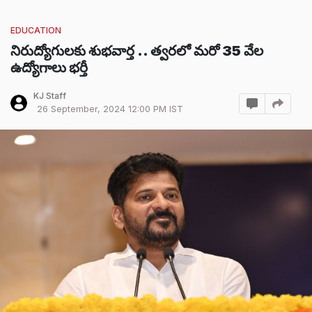
EDUCATION
నిరుద్యోగులకు శుభవార్త .. త్వరలో మరో 35 వేల
ఉద్యోగాలు భర్తీ
KJ Staff
26 September, 2024 12:00 PM IST