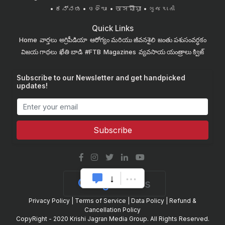
ಕನ್ನಡ
ଓଡିଆ
অসমীয়া
ગુજરાતી
Quick Links
Home
వార్తలు
అగ్రిపీడియా
ఆరోగ్యం మరియు జీవనశైలి
జంతు పశుసంవర్ధకం
విజయ గాథలు
ఖేతి బాడి
#FTB
Magazines
వ్యవసాయ యంత్రాలు
క్విజ్
Subscribe to our Newsletter and get handpicked
updates!
Subscribe
Privacy Policy
|
Terms of Service
|
Data Policy
|
Refund &
Cancellation Policy
CopyRight - 2020 Krishi Jagran Media Group. All Rights Reserved.