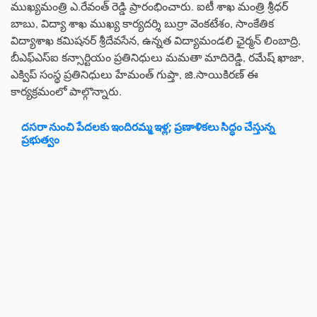
ముఖ్యమంత్రి ఎ.రేవంత్ రెడ్డి ప్రారంభించారు. ఐటీ శాఖ మంత్రి శ్రీధర్
బాబు, విద్యా శాఖ ముఖ్య కార్యదర్శి బుర్రా వెంకటేశం, సాంకేతిక
విద్యాశాఖ కమిషనర్ శ్రీదేవసేన, ఉన్నత విద్యామండలి ఛైర్మన్ లింబాద్రి,
బీఎఫ్ఎస్ఐ కన్సార్టియం ప్రతినిధులు మమతా మాదిరెడ్డి, రమేష్ ఖాజా,
ఎక్విప్ సంస్థ ప్రతినిధులు హేమంత్ గుప్తా, జి.సాయికిరణ్ ఈ
కార్యక్రమంలో పాల్గొన్నారు.
దసరా నుంచి పేదలకు ఇందిరమ్మ ఇళ్ల; ప్రణాళికలు సిద్ధం చేస్తున్న
ప్రభుత్వం