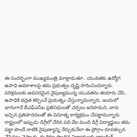
ఈ సందర్భంగా ముఖ్యమంత్రి మాట్లాడుతూ.. యువతకు ఉద్యోగ
ఉపాధి అవకాశాలపై తమ ప్రభుత్వం దృష్టి సారించిందన్నారు.
పరిశ్రమలకు అవసరమైన నైపుణ్యమున్న యువతను తయారు చేసి..
ఉపాధికి భద్రత కల్పించే ప్రయత్నం చేస్తున్నామన్నారు. ఇందులో
భాగంగానే బీఎఫ్ఎస్ఐ ప్రతినిధులతో చర్చలు జరిపామని, వారు
ఇచ్చిన ప్రతిపాదనలతో ఈ వినూత్న కార్యక్రమం చేపట్టామన్నారు.
రాష్ట్రంలో ఇప్పుడు డిగ్రీలో చేరిన పది వేల మంది డిగ్రీ విద్యార్థులు తమ
పట్టా పొందే నాటికి నైపుణ్యాన్ని నేర్చుకునేలా ఈ ప్రోగ్రాం రూపకల్పన
చేసినట్లు చెప్పారు. ఈ శిక్షణ పొందిన విద్యార్థులకు బ్యాంకింగ్