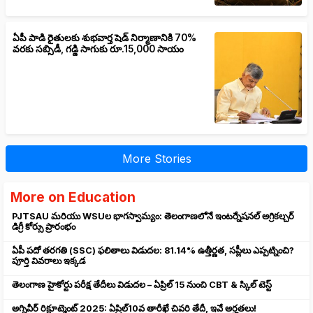
ఏపీ పాడి రైతులకు శుభవార్త షెడ్ నిర్మాణానికి 70%
వరకు సబ్సిడీ, గడ్డి సాగుకు రూ.15,000 సాయం
More Stories
More on Education
PJTSAU మరియు WSUల భాగస్వామ్యం: తెలంగాణలోనే ఇంటర్నేషనల్ అగ్రికల్చర్
డిగ్రీ కోర్సు ప్రారంభం
ఏపీ పదో తరగతి (SSC) ఫలితాలు విడుదల: 81.14% ఉత్తీర్ణత, సప్లీలు ఎప్పట్నించి?
పూర్తి వివరాలు ఇక్కడ
తెలంగాణ హైకోర్టు పరీక్ష తేదీలు విడుదల – ఏప్రిల్ 15 నుంచి CBT & స్కిల్ టెస్ట్
అగ్నివీర్ రిక్రూట్మెంట్ 2025: ఏప్రిల్10వ తారీఖే చివరి తేదీ, ఇవే అర్హతలు!