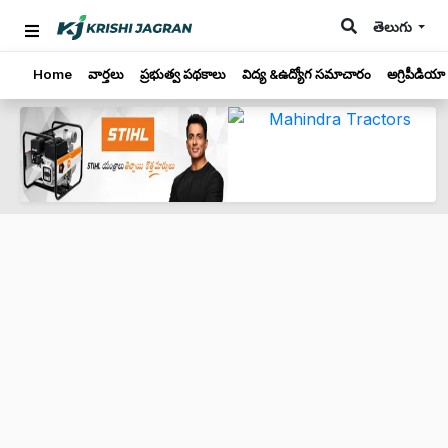
తెలుగు
Home
వార్తలు
ప్రభుత్వ పథకాలు
విద్య &ఉద్యోగ సమాచారం
అగ్రిపీడియా