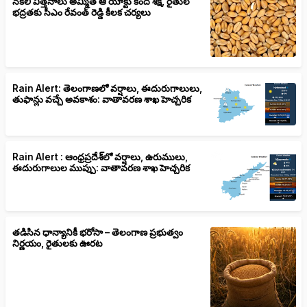
నకిలీ విత్తనాలు అమ్మితే ఆ యాక్టు కింద శిక్ష, రైతుల
భద్రతకు సీఎం రేవంత్ రెడ్డి కీలక చర్యలు
Rain Alert: తెలంగాణలో వర్షాలు, ఈదురుగాలులు,
తుఫాన్లు వచ్చే అవకాశం: వాతావరణ శాఖ హెచ్చరిక
Rain Alert : ఆంధ్రప్రదేశ్‌లో వర్షాలు, ఉరుములు,
ఈదురుగాలుల ముప్పు: వాతావరణ శాఖ హెచ్చరిక
తడిసిన ధాన్యానికీ భరోసా – తెలంగాణ ప్రభుత్వం
నిర్ణయం, రైతులకు ఊరట