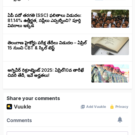
ఏపీ పదో తరగతి (SSC) ఫలితాలు విడుదల:
81.14% ఉత్తీర్ణత, సప్లీలు ఎప్పట్నించి? పూర్తి
వివరాలు ఇక్కడ
తెలంగాణ హైకోర్టు పరీక్ష తేదీలు విడుదల – ఏప్రిల్
15 నుంచి CBT & స్కిల్ టెస్ట్
అగ్నివీర్ రిక్రూట్మెంట్ 2025: ఏప్రిల్10వ తారీఖే
చివరి తేదీ, ఇవే అర్హతలు!
Share your comments