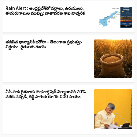
Rain Alert : ఆంధ్రప్రదేశ్‌లో వర్షాలు, ఉరుములు,
ఈదురుగాలుల ముప్పు: వాతావరణ శాఖ హెచ్చరిక
తడిసిన ధాన్యానికీ భరోసా – తెలంగాణ ప్రభుత్వం
నిర్ణయం, రైతులకు ఊరట
ఏపీ పాడి రైతులకు శుభవార్త షెడ్ నిర్మాణానికి 70%
వరకు సబ్సిడీ, గడ్డి సాగుకు రూ.15,000 సాయం