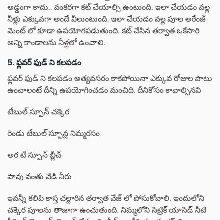
అడ్డంగా కాదు.. వంకరగా కట్ చేయాల్సి ఉంటుంది. ఇలా చేయడం వల్ల
నీళ్లు ఎక్కువగా అందే వీలుంటుంది. ఇలా చేయడం వల్ల పూల అరేంజ్
మెంట్ లో కూడా ఉపయోగపడుతుంది. కట్ చేసిన తర్వాత ఒకేసారి
అన్ని కాండాలను నీళ్లలో ఉంచాలి.
5. ఫ్లవర్ ఫుడ్ ని కలపడం
ఫ్లవర్ ఫుడ్ ని కలపడం అత్యవసరం కాకపోయినా ఎక్కువ రోజుల పాటు
ఉంచాలంటే దీన్ని ఉపయోగించడం మంచిది. దీనికోసం కావాల్సినవి
టేబుల్ స్పూన్ చక్కెర
రెండు టేబుల్ స్పూన్ల నిమ్మరసం
అర టీ స్పూన్ బ్లీచ్
పావు వంతు వేడి నీరు
ఇవన్నీ కలిపి కాస్త చల్లారిన తర్వాత వేజ్ లో పోసుకోవాలి. ఇందులోని
చక్కెర పూలను తాజాగా ఉంచుతుంది. నిమ్మలోని సిట్రిక్ యాసిడ్ నీటి