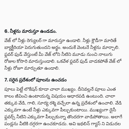
6. నీళ్లను మారుస్తూ ఉండడం.
వేజ్ లో నీళ్లు రెగ్యులర్ గా మారుస్తూ ఉండాలి. నీళ్లు క్లౌడీగా మారితే
బ్యాక్టీరియా పెరుగుతుందని అర్థం. అందుకే వెంటనే నీళ్లను మార్చాలి.
ఫ్లవర్ ఫుడ్ వేస్తుంటే మీ వేజ్ లోని నీటిని మూడు నుంచి నాలుగు
రోజుల కోసారి మారుస్తుండాలి. ఒకవేళ ఫ్లవర్ ఫుడ్ వాడకపోతే వేజ్ లో
నీళ్లు రోజూ మార్చుతూ ఉండాలి.
7. సరైన ప్రదేశంలో పూలను ఉంచడం
పూలు పెట్టే లొకేషన్ కూడా చాలా ముఖ్యం. దీనివల్లనే పూలు ఎంత
కాలం జీవించి ఉంటాయన్న విషయం ఆధారపడి ఉంటుంది. చాలా
తక్కువ వేడి, గాలి, సూర్య రశ్మి వచ్చేలా ఉన్న ప్రదేశంలో ఉంచాలి. వేడి
ఎక్కువగా ఉంటే నీళ్లు ఎక్కువగా పీల్చుకుంటాయి. ముఖ్యంగా డైసీ
ఫ్లవర్స్ నీటిని ఎక్కువగా పీల్చుకున్నా తొందరగా వాడిపోతాయి. అలాగే
పండ్లను వీటికి దగ్గరగా ఉంచకూడదు. అవి ఇథలిన్ గ్యాస్ ని విడుదల