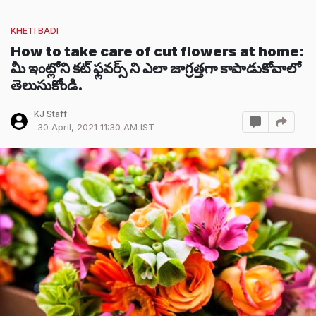
KHETI BADI
How to take care of cut flowers at home:
మీ ఇంట్లోని కట్ ఫ్లవర్స్ ని ఎలా జాగ్రత్తగా కాపాడుకోవాలో
తెలుసుకోండి.
KJ Staff
30 April, 2021 11:30 AM IST