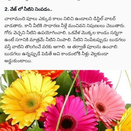
2. వేజ్ లో నీటిని నింపడం..
చాలామంది పూలు ఎక్కువ కాలం నిలిచి ఉండాలని డిస్టిల్ వాటర్
వాడతారు. కానీ వీటికి సాధారణ నీళ్లే మంచివని నిపుణులు చెబుతారు.
గోరు వెచ్చని నీటిని ఉపయోగించాలి. ఒకవేళ మొక్కల కాండం సన్నగా
ఉంటే సగానికి మాత్రమే నీటిని నింపాలి. నీటిని నింపేటప్పుడు బుడగలు
వస్తే వాటిని తొలగించే వరకు ఆగాలి. ఆ తర్వాతే పూలను ఉంచాలి.
బుడగలు ఉన్నప్పుడే పెడితే అవి కాండంలోకి నీళ్లు వెల్లకుండా
అడ్డుకుంటాయి.