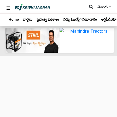
తెలుగు
Home
వార్తలు
ప్రభుత్వ పథకాలు
విద్య &ఉద్యోగ సమాచారం
అగ్రిపీడియా