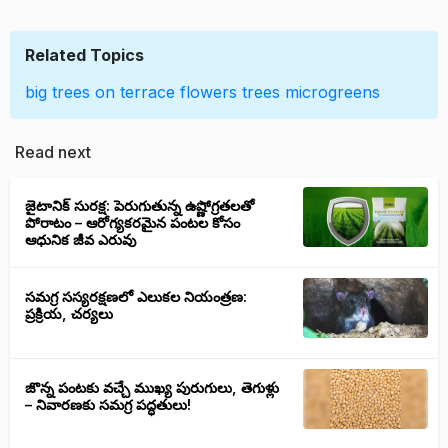
Related Topics
big trees on terrace
flowers trees
microgreens
Read next
జైటానిక్ సురక్ష: పెరుగుతున్న ఉష్ణోగ్రతలతో
పోరాటం – ఆరోగ్యకరమైన పంటల కోసం
ఆధునిక జీవ ఎరువు
సమగ్ర సస్యరక్షణలో ఎలుకల నియంత్రణ:
ప్రక్రియ, చర్యలు
జొన్న పంటకు వచ్చే ముఖ్య పురుగులు, తెగుళ్లు
– నివారణకు సమగ్ర పద్ధతులు!