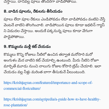
చేస్తాయి. దానివల్ల పూలు తొందరగా వాడిపోతాయి.
8. వాడిన పూలను, రేకులను తీసేయడం
పూలు లేదా పూల రేకులు ఎండిపోవడం లేదా వాడిపోవడం వంటివి చేస్తే
వెంటనే వాటిని తొలగించాలి. వాడిపోయిన పూలు కూడా ఇథలిన్ గ్యాస్
ని విడుదల చేస్తాయి. అందుకే పక్కనున్న పూలు కూడా వేగంగా
పాడైపోతాయి.
9. కొమ్మలను మళ్లీ కట్ చేయడం
కొమ్మలు కొన్ని రోజులు నీటిలో ఉంచిన తర్వాత మరోసారి మరో
అంగుళం మేర వాటిని కట్ చేయాల్సి ఉంటుంది. మీరు నీటిని రోజూ
మార్చితే మూడు నుంచి నాలుగు రోజుల కోసారి ట్రిమ్ చేయాలి. ఇలా
చేయడం వల్ల నీళ్లు మరింత బాగా తీసుకునే వీలుంటుంది.
https://krishijagran.com/featured/importance-and-scope-of-
commercial-floriculture/
https://krishijagran.com/agripedia/a-guide-how-to-have-healthy-
rose-plantation/