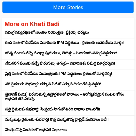
More Stories
More on Kheti Badi
సమగ్ర సస్యరక్షణలో ఎలుకల నియంత్రణ: ప్రక్రియ, చర్యలు
కంది పంటలో చీడపీడల నివారణకు IPM పద్ధతులు – రైతులకు ఆచరణీయ మార్గం!
జొన్న పంటకు వచ్చే ముఖ్య పురుగులు, తెగుళ్లు – నివారణకు సమగ్ర పద్ధతులు!
వేరుశనగ పంటకు వచ్చే పురుగులు, తెగుళ్లు – నివారణకు సమగ్ర మార్గదర్శిని!
ప్రత్తి పంటలో చీడపీడల నియంత్రణకు IPM పద్ధతులు: రైతులకో మార్గదర్శి!
వరి రైతులకు శుభవార్త: తక్కువ నీటితో ఎక్కువ దిగుబడికి శ్రీ పద్ధతి!
జైటానిక్ సురక్ష: పెరుగుతున్న ఉష్ణోగ్రతలతో పోరాటం – ఆరోగ్యకరమైన పంటల కోసం
ఆధునిక జీవ ఎరువు
పత్తి రైతులకు శుభవార్త: సేంద్రియ సాగుతో తిరిగి లాభాల బాటలోకి!
మక్కబుట్ట రైతులకు శుభవార్త! కొత్త మొక్కజొన్న హైబ్రిడ్ వంగడాలు ఇవే!!
మొక్కజొన్న పెంపకంలో ఆధునిక విధానాలు