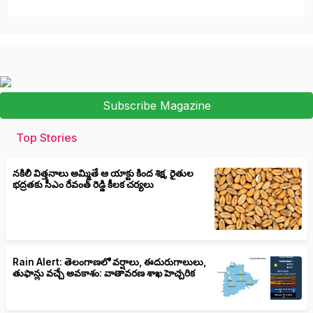
Subscribe Magazine
Top Stories
నకిలీ విత్తనాలు అమ్మితే ఆ యాక్టు కింద శిక్ష, రైతుల
భద్రతకు సీఎం రేవంత్ రెడ్డి కీలక చర్యలు
Rain Alert: తెలంగాణలో వర్షాలు, ఈదురుగాలులు,
తుఫాన్లు వచ్చే అవకాశం: వాతావరణ శాఖ హెచ్చరిక