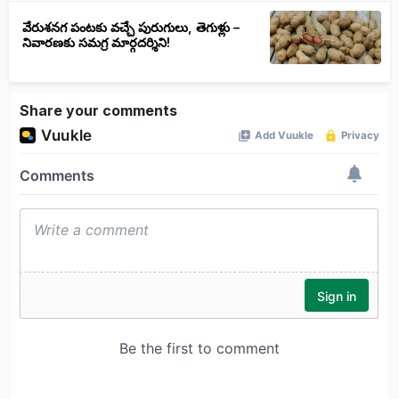
వేరుశనగ పంటకు వచ్చే పురుగులు, తెగుళ్లు –
నివారణకు సమగ్ర మార్గదర్శిని!
Share your comments