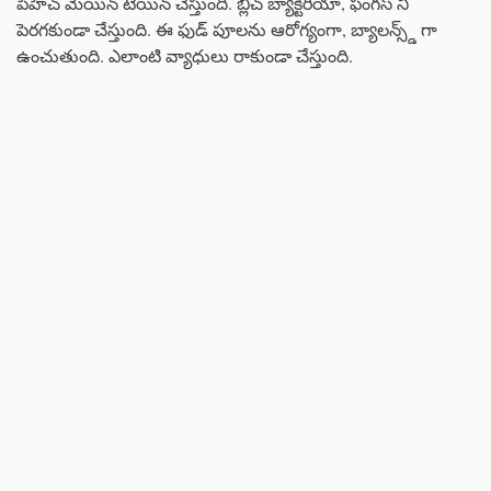
పీహెచ్ మెయిన్ టెయిన్ చేస్తుంది. బ్లీచ్ బ్యాక్టీరియా, ఫంగస్ ని
పెరగకుండా చేస్తుంది. ఈ ఫుడ్ పూలను ఆరోగ్యంగా, బ్యాలన్స్డ్ గా
ఉంచుతుంది. ఎలాంటి వ్యాధులు రాకుండా చేస్తుంది.