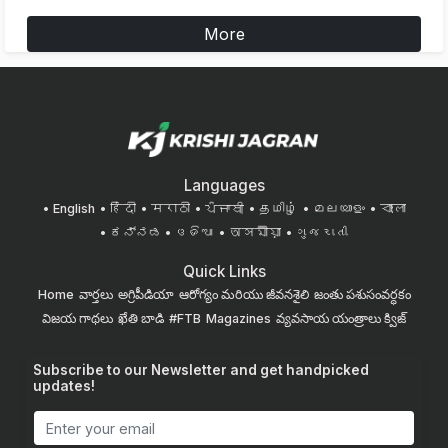
More
Languages
English
हिंदी
मराठी
ਪੰਜਾਬੀ
தமிழ்
മലയാളം
বাংলা
ಕನ್ನಡ
ଓଡିଆ
অসমীয়া
ગુજરાતી
Quick Links
Home
వార్తలు
అగ్రిపీడియా
ఆరోగ్యం మరియు జీవనశైలి
జంతు పశుసంవర్ధకం
విజయ గాథలు
ఖేతి బాడి
#FTB
Magazines
వ్యవసాయ యంత్రాలు
క్విజ్
Subscribe to our Newsletter and get handpicked
updates!