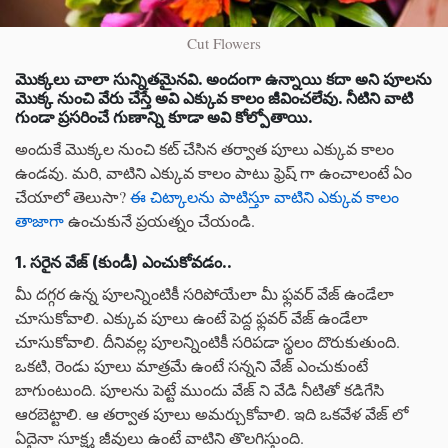
Cut Flowers
మొక్కలు చాలా సున్నితమైనవి. అందంగా ఉన్నాయి కదా అని పూలను
మొక్క నుంచి వేరు చేస్తే అవి ఎక్కువ కాలం జీవించలేవు. నీటిని వాటి
గుండా ప్రసరించే గుణాన్ని కూడా అవి కోల్పోతాయి.
అందుకే మొక్కల నుంచి కట్ చేసిన తర్వాత పూలు ఎక్కువ కాలం
ఉండవు. మరి, వాటిని ఎక్కువ కాలం పాటు ఫ్రెష్ గా ఉంచాలంటే ఏం
చేయాలో తెలుసా?
ఈ చిట్కాలను పాటిస్తూ వాటిని ఎక్కువ కాలం
తాజాగా
ఉంచుకునే ప్రయత్నం చేయండి.
1. సరైన వేజ్ (కుండీ) ఎంచుకోవడం..
మీ దగ్గర ఉన్న పూలన్నింటికీ సరిపోయేలా మీ ఫ్లవర్ వేజ్ ఉండేలా
చూసుకోవాలి. ఎక్కువ పూలు ఉంటే పెద్ద ఫ్లవర్ వేజ్ ఉండేలా
చూసుకోవాలి. దీనివల్ల పూలన్నింటికీ సరిపడా స్థలం దొరుకుతుంది.
ఒకటి, రెండు పూలు మాత్రమే ఉంటే సన్నని వేజ్ ఎంచుకుంటే
బాగుంటుంది. పూలను పెట్టే ముందు వేజ్ ని వేడి నీటితో కడిగేసి
ఆరబెట్టాలి. ఆ తర్వాత పూలు అమర్చుకోవాలి. ఇది ఒకవేళ వేజ్ లో
ఏదైనా సూక్ష్మ జీవులు ఉంటే వాటిని తొలగిస్తుంది.