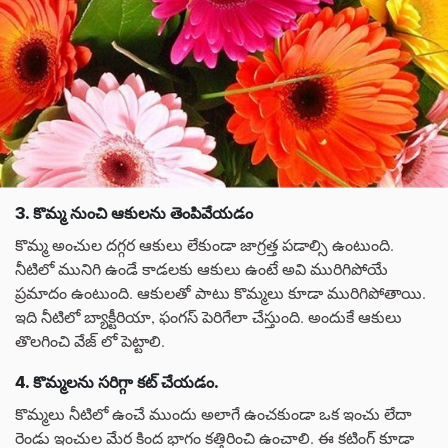
3. కొమ్మ నుంచి ఆకులను తెంపివేయడం
కొమ్మ అంచుల దగ్గర ఆకులు లేకుండా జాగ్రత్త పడాల్సి ఉంటుంది.
నీటిలో మునిగి ఉండే కాడలకు ఆకులు ఉంటే అవి మురిగిపోయే
ప్రమాదం ఉంటుంది. ఆకులతో పాటు కొమ్మలు కూడా మురిగిపోతాయి.
ఇది నీటిలో బ్యాక్టీరియా, ఫంగస్ పెరిగేలా చేస్తుంది. అందుకే ఆకులు
తొలగించి వేజ్ లో పెట్టాలి.
4. కొమ్మలను సరిగ్గా కట్ చేయడం.
కొమ్మలు నీటిలో ఉంచే ముందు అలాగే ఉంచకుండా ఒక ఇంచు లేదా
రెండు ఇంచుల మేర కింద భాగం కత్తిరించి ఉంచాలి. ఈ కటింగ్ కూడా