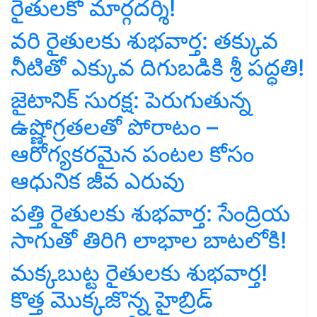
రైతులకో మార్గదర్శి!
వరి రైతులకు శుభవార్త: తక్కువ
నీటితో ఎక్కువ దిగుబడికి శ్రీ పద్ధతి!
జైటానిక్ సురక్ష: పెరుగుతున్న
ఉష్ణోగ్రతలతో పోరాటం –
ఆరోగ్యకరమైన పంటల కోసం
ఆధునిక జీవ ఎరువు
పత్తి రైతులకు శుభవార్త: సేంద్రియ
సాగుతో తిరిగి లాభాల బాటలోకి!
మక్కబుట్ట రైతులకు శుభవార్త!
కొత్త మొక్కజొన్న హైబ్రిడ్