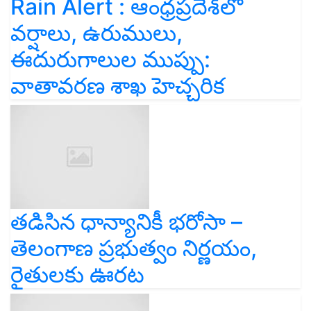
Rain Alert : ఆంధ్రప్రదేశ్‌లో
వర్షాలు, ఉరుములు,
ఈదురుగాలుల ముప్పు:
వాతావరణ శాఖ హెచ్చరిక
తడిసిన ధాన్యానికీ భరోసా –
తెలంగాణ ప్రభుత్వం నిర్ణయం,
రైతులకు ఊరట