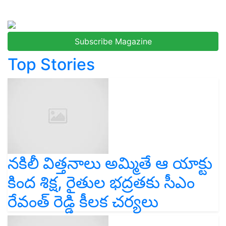
Subscribe Magazine
Top Stories
నకిలీ విత్తనాలు అమ్మితే ఆ యాక్టు
కింద శిక్ష, రైతుల భద్రతకు సీఎం
రేవంత్ రెడ్డి కీలక చర్యలు