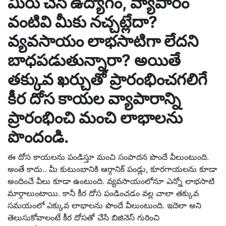
మీరు చేసే ఉద్యోగం, వ్యాపారం
వంటివి మీకు నచ్చట్లేదా?
వ్యవసాయం లాభసాటిగా లేదని
బాధపడుతున్నారా? అయితే
తక్కువ ఖర్చుతో ప్రారంభించగలిగే
కీర దోస కాయల వ్యాపారాన్ని
ప్రారంభించి మంచి లాభాలను
పొందండి.
ఈ దోస కాయలను పండిస్తూ మంచి సంపాదన పొందే వీలుంటుంది.
అంతే కాదు.. మీ కుటుంబానికి ఆర్గానిక్ పండ్లు, కూరగాయలను కూడా
అందించే వీలు కూడా ఉంటుంది. వ్యవసాయంలోనూ ఎన్నో లాభసాటి
మార్గాలుంటాయి. కానీ కీర దోస పండించడం వల్ల చాలా తక్కువ
సమయంలో ఎక్కువ లాభాలను పొందే వీలుంటుంది. ఇదెలా అని
తెలుసుకోవాలంటే కీర దోసతో చేసే బిజినెస్ గురించి