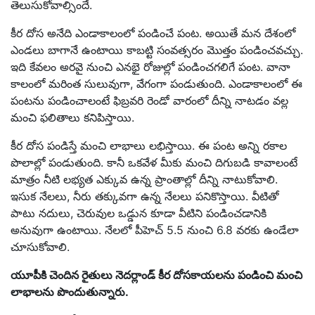
తెలుసుకోవాల్సిందే.
కీర దోస అనేది ఎండాకాలంలో పండించే పంట. అయితే మన దేశంలో
ఎండలు బాగానే ఉంటాయి కాబట్టి సంవత్సరం మొత్తం పండించవచ్చు.
ఇది కేవలం అరవై నుంచి ఎనభై రోజుల్లో పండించగలిగే పంట. వానా
కాలంలో మరింత సులువుగా, వేగంగా పండుతుంది. ఎండాకాలంలో ఈ
పంటను పండించాలంటే ఫిబ్రవరి రెండో వారంలో దీన్ని నాటడం వల్ల
మంచి ఫలితాలు కనిపిస్తాయి.
కీర దోస పండిస్తే మంచి లాభాలు లభిస్తాయి. ఈ పంట అన్ని రకాల
పొలాల్లో పండుతుంది. కానీ ఒకవేళ మీకు మంచి దిగుబడి కావాలంటే
మాత్రం నీటి లభ్యత ఎక్కువ ఉన్న ప్రాంతాల్లో దీన్ని నాటుకోవాలి.
ఇసుక నేలలు, నీరు తక్కువగా ఉన్న నేలలు పనికొస్తాయి. వీటితో
పాటు నదులు, చెరువుల ఒడ్డున కూడా వీటిని పండించడానికి
అనువుగా ఉంటాయి. నేలలో పీహెచ్ 5.5 నుంచి 6.8 వరకు ఉండేలా
చూసుకోవాలి.
యూపీకి చెందిన రైతులు నెదర్లాండ్ కీర దోసకాయలను పండించి మంచి
లాభాలను పొందుతున్నారు.