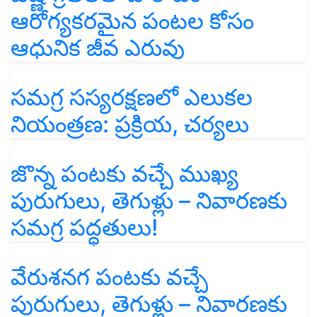
ఆరోగ్యకరమైన పంటల కోసం
ఆధునిక జీవ ఎరువు
సమగ్ర సస్యరక్షణలో ఎలుకల
నియంత్రణ: ప్రక్రియ, చర్యలు
జొన్న పంటకు వచ్చే ముఖ్య
పురుగులు, తెగుళ్లు – నివారణకు
సమగ్ర పద్ధతులు!
వేరుశనగ పంటకు వచ్చే
పురుగులు, తెగుళ్లు – నివారణకు