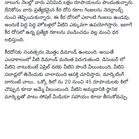
నాలుగు నెలల్లో వారు ఎనిమిది లక్షల రూపాయలను పొందుతున్నారు.
దీనికోసం వారు ప్రత్యేకమైన కీర దోస రకాల గింజలను నెదర్లాండ్స్
నుంచి తెప్పించుకున్నారు. ఈ కీర దోసలో ఎలాంటి గింజలు ఉండవు.
అందుకే పెద్ద పెద్ద హోటళ్లలో వీటిని ఎక్కువగా ఉపయోగిస్తారు. ఇలాగే
కీర దోసలో ఉన్న ప్రత్యేక రకాలను పండించడం వల్ల మంచి ధర
లభిస్తుంది.
కీరదోసకు సంవత్సరం మొత్తం డిమాండ్ ఉంటుంది. అయితే
ఎండాకాలంలో వీటి డిమాండ్ మరింత పెరుగుతుంది. డిసెంబర్ లో
వీటిని నాటుకుంటే ఏప్రిల్ వరకు వీటిని పొందే వీలుంటుంది. వీటిని
సలాడ్లలో తినేందుకు చాలామంది ఆసక్తి చూపిస్తారు. మార్కెటింగ్
బాగుంటే చాలు.. ఒక్కో కిలో ను 20 నుంచి 45 రూపాయలకు కిలో
చొప్పున కూడా అమ్మే వీలుంటుంది. వీటిని అమ్మడానికి స్థానిక
మార్కెట్లతో పాటు సోషల్ మీడియా సహాయం కూడా తీసుకోవచ్చు.