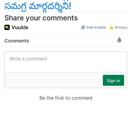
సమగ్ర మార్గదర్శిని!
Share your comments