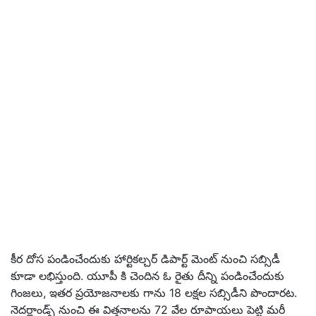
కీర దోస పండించేందుకు హార్టికల్చర్ డిపార్ట్ మెంట్ నుంచి సబ్సిడీ
కూడా లభిస్తుంది. యూపీ కి చెందిన ఓ రైతు దీన్ని పండించేందుకు
గింజలు, ఇతర ప్రయోజనాలకు గాను 18 లక్షల సబ్సిడీని పొందారట.
నెదర్లాండ్స్ నుంచి ఈ విత్తనాలను 72 వేల రూపాయలు పెట్టి మరీ