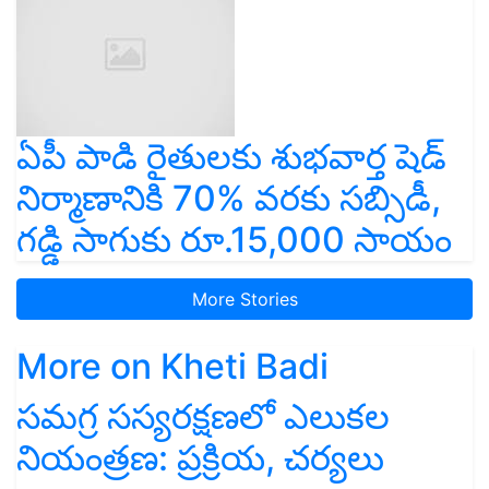
ఏపీ పాడి రైతులకు శుభవార్త షెడ్
నిర్మాణానికి 70% వరకు సబ్సిడీ,
గడ్డి సాగుకు రూ.15,000 సాయం
More Stories
More on Kheti Badi
సమగ్ర సస్యరక్షణలో ఎలుకల
నియంత్రణ: ప్రక్రియ, చర్యలు