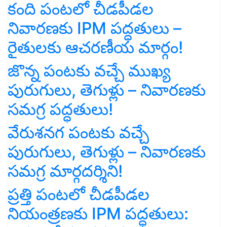
కంది పంటలో చీడపీడల
నివారణకు IPM పద్ధతులు –
రైతులకు ఆచరణీయ మార్గం!
జొన్న పంటకు వచ్చే ముఖ్య
పురుగులు, తెగుళ్లు – నివారణకు
సమగ్ర పద్ధతులు!
వేరుశనగ పంటకు వచ్చే
పురుగులు, తెగుళ్లు – నివారణకు
సమగ్ర మార్గదర్శిని!
ప్రత్తి పంటలో చీడపీడల
నియంత్రణకు IPM పద్ధతులు: