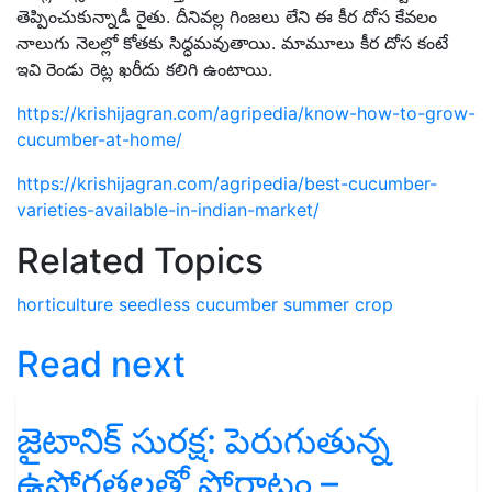
తెప్పించుకున్నాడీ రైతు. దీనివల్ల గింజలు లేని ఈ కీర దోస కేవలం
నాలుగు నెలల్లో కోతకు సిద్ధమవుతాయి. మామూలు కీర దోస కంటే
ఇవి రెండు రెట్ల ఖరీదు కలిగి ఉంటాయి.
https://krishijagran.com/agripedia/know-how-to-grow-
cucumber-at-home/
https://krishijagran.com/agripedia/best-cucumber-
varieties-available-in-indian-market/
Related Topics
horticulture
seedless cucumber
summer crop
Read next
జైటానిక్ సురక్ష: పెరుగుతున్న
ఉష్ణోగ్రతలతో పోరాటం –