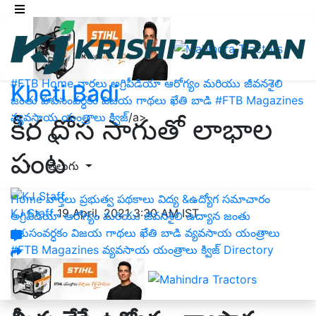
#FTB
Home
వార్తలు
అగ్రిపీడియా
ఆరోగ్యం మరియు జీవనశైలి
Kheti Badi
జంతు పశుసంవర్ధకం
విజయ గాథలు
ఖేతి బాడి
#FTB
Magazines
వ్యవసాయ యంత్రాలు
క్విజ్
/a>
కీర దోస సాగుతో లాభాల
పంట
తెలుగు
Home
వార్తలు
ప్రభుత్వ పథకాలు
విద్య &ఉద్యోగ సమాచారం
KJ Staff
19 April, 2021 3:30 AM IST
అగ్రిపీడియా
ఆరోగ్యం మరియు జీవనశైలి
ఉద్యాన
జంతు
పశుసంవర్ధకం
విజయ గాథలు
ఖేతి బాడి
వ్యవసాయ యంత్రాలు
#FTB
Magazines
వ్యవసాయ యంత్రాలు
క్విజ్
Directory
Seedless Cucumber