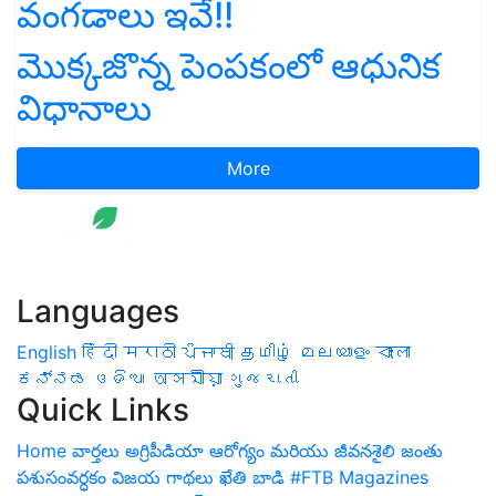
వంగడాలు ఇవే!!
మొక్కజొన్న పెంపకంలో ఆధునిక
విధానాలు
More
Languages
English
हिंदी
मराठी
ਪੰਜਾਬੀ
தமிழ்
മലയാളം
বাংলা
ಕನ್ನಡ
ଓଡିଆ
অসমীয়া
ગુજરાતી
Quick Links
Home
వార్తలు
అగ్రిపీడియా
ఆరోగ్యం మరియు జీవనశైలి
జంతు
పశుసంవర్ధకం
విజయ గాథలు
ఖేతి బాడి
#FTB
Magazines