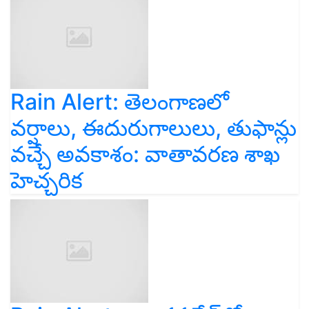
Rain Alert: తెలంగాణలో
వర్షాలు, ఈదురుగాలులు, తుఫాన్లు
వచ్చే అవకాశం: వాతావరణ శాఖ
హెచ్చరిక