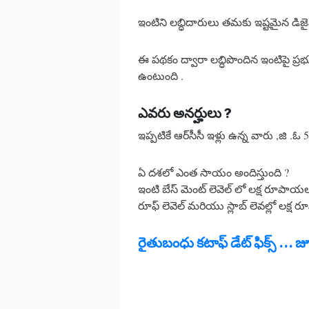
ఇంటిని లబ్ధిదారులు తమకు ఇష్టమైన డిజైన
ఈ పథకం ద్వారా లబ్ధిపొందిన ఇంటిపై ప్ర
ఉంటుంది .
ఎవరు అనర్హులు ?
ఇప్పటికే ఆర్‌సీసీ ఇళ్లు ఉన్న వారు ,జి .
ఏ దశలో ఎంత సాయం అందిస్తుంది ?
ఇంటి బేస్‌ మెంట్‌ లెవెల్‌ లో లక్ష రూపాయ
రూఫ్‌ లెవెల్‌ మరియు స్లాబ్ లెవల్లో లక్
రైతుబంధు కటాఫ్ డేట్ ఫిక్స్ ... జూ