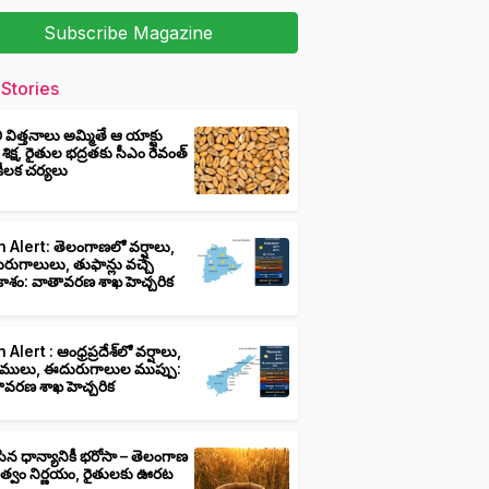
Subscribe Magazine
Stories
ీ విత్తనాలు అమ్మితే ఆ యాక్టు
 శిక్ష, రైతుల భద్రతకు సీఎం రేవంత్
ి కీలక చర్యలు
 Alert: తెలంగాణలో వర్షాలు,
ుగాలులు, తుఫాన్లు వచ్చే
ాశం: వాతావరణ శాఖ హెచ్చరిక
 Alert : ఆంధ్రప్రదేశ్‌లో వర్షాలు,
ములు, ఈదురుగాలుల ముప్పు:
ావరణ శాఖ హెచ్చరిక
ిన ధాన్యానికీ భరోసా – తెలంగాణ
ుత్వం నిర్ణయం, రైతులకు ఊరట