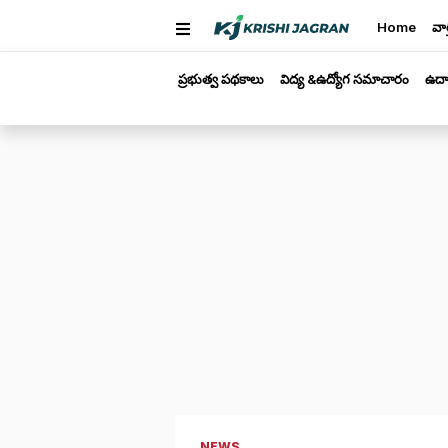
Home
వార
ప్రభుత్వ పథకాలు
విద్య &ఉద్యోగ సమాచారం
ఉద్
NEWS