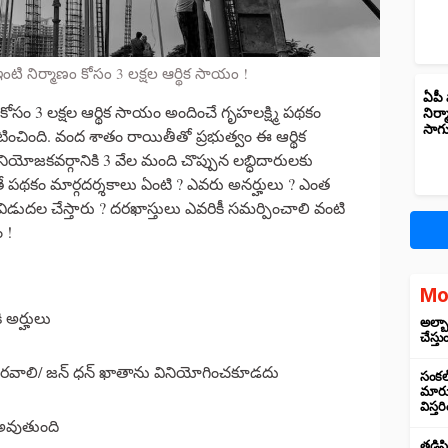
.ఇంటి నిర్మాణం కోసం 3 లక్షల ఆర్థిక సాయం !
ఏపీ 
కోసం 3 లక్షల ఆర్థిక సాయం అందించే గృహలక్ష్మి పథకం
నిర్
సాగ
టించింది. వంద శాతం రాయితీతో ప్రభుత్వం ఈ ఆర్థిక
నియోజకవర్గానికి 3 వేల మంది చొప్పున లబ్ధిదారులకు
 పథకం మార్గదర్శకాలు ఏంటి ? ఎవరు అనర్హులు ? ఎంత
విడుదల చేస్తారు ? దరఖాస్తులు ఎవరికీ సమర్పించాలి వంటి
 !
Mo
ి అర్హులు
అల్బా
చేస్తు
 తెరవాలి/ జన్ ధన్ ఖాతాను వినియోగించకూడదు
సంకల్
మారుస
విస్త
అవుతుంది
తడిసి