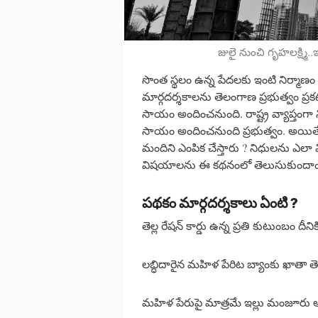
జులై నుంచి గృహలక్ష్మి.
సొంత స్థలం ఉన్న పేదలకు ఇంటి నిర్మాణం 
మార్గదర్శకాలను తెలంగాణ ప్రభుత్వం ప్రక
సాయం అందించనుంది. రాష్ట్ర వ్యాప్తంగా 
సాయం అందించనుంది ప్రభుత్వం. అయితే
మందిని ఎంపిక చేస్తారు ? నిధులను ఎలా 
విషయాలను ఈ కథనంలో తెలుసుకుందాం
పథకం మార్గదర్శకాలు ఏంటి ?
తెల్ల రేషన్ కార్డు ఉన్న ప్రతి కుటుంబం దీనిక
లబ్ధిదారైన మహిళ పేరిట బ్యాంకు ఖాతా
మహిళ పేరుపై మాత్రమే ఇల్లు మంజూరు 