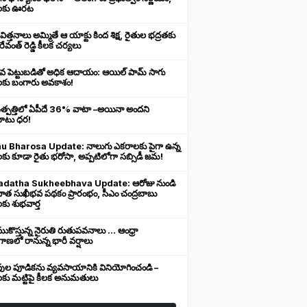
లకు ఊరట
 విత్తనాలు అమ్మితే ఆ యాక్టు కింద శిక్ష, రైతుల భద్రతకు
రేవంత్ రెడ్డి కీలక చర్యలు
ువ పెట్టుబడితో అధిక ఆదాయం: ఆయిల్ పామ్ సాగు
లకు బంగారు అవకాశం!
ఉత్పత్తిలో ఏపీదే 36% వాటా –అయినా అందని
ుబాటు ధర!
u Bharosa Update: నాలుగు ఎకరాలకు పైగా ఉన్న
కు కూడా రైతు భరోసా, అప్పటిలోగా సబ్సిడీ జమ!
datha Sukheebhava Update: ఆరోజు నుండి
దాత సుఖీభవ పథకం ప్రారంభం, సీఎం చంద్రబాబు
కు శుభవార్త
కొస్తున్న నైరుతి రుతుపవనాలు ... ఆంధ్రా
ాణలో రానున్న భారీ వర్షాలు
వుల పూడికను వ్యవసాయానికి వినియోగించండి –
లకు మట్టిపై కీలక అనుమతులు