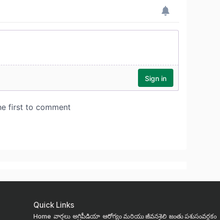
Quick Links
Home
వార్తలు
అగ్రిపీడియా
ఆరోగ్యం మరియు జీవనశైలి
జంతు పశుసంవర్ధకం