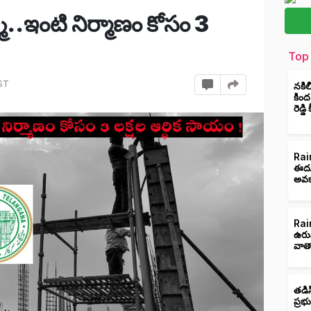
మి..ఇంటి నిర్మాణం కోసం 3
Top 
ST
నకిల
కింద
రెడ్డ
Rain
ఈదుర
అవక
Rain
ఉరు
వాత
తడిస
ప్రభ