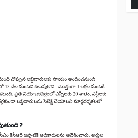
 వేల మంది చొప్పున లబ్ధిదారులకు సాయం అందించనుంది
ాలో 43 వేల మందిని కలుపుకొని , మొత్తంగా 4 లక్షల మందికి
ుంది. ప్రతి నియోజకవర్గంలో ఎస్సీలకు 20 శాతం, ఎస్టీలకు
తగ్గకుండా లబ్ధిదారులను సెలెక్ట్ చేయాలని మార్గదర్శకలలో
వుతుంది ?
సీఎం కేసీఆర్ ఇప్పటికే అధికారులను ఆదేశించారు. అర్హుల