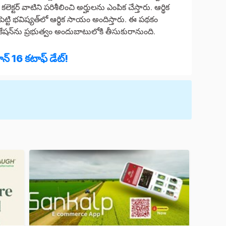
క్టర్ వాటిని పరిశీలించి అర్హులను ఎంపిక చేస్తారు. ఆర్థిక
 పెట్టి భవిష్యత్‌లో ఆర్థిక సాయం అందిస్తారు. ఈ పథకం
్లికేషన్‌ను ప్రభుత్వం అందుబాటులోకి తీసుకురానుంది.
న్‌ 16 కటాఫ్ డేట్!