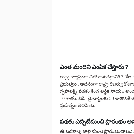
ఎంత మందిని ఎంపిక చేస్తారు ?
రాష్ట్ర వ్యాప్తంగా నియోజకవర్గానికి 3
ప్రభుత్వం . అదనంగా రాష్ట్ర రిజర్వు కోట
గృహలక్ష్మి పథకం కింద ఆర్థిక సాయం అందన
10 శాతం, బీసీ, మైనార్టీలకు 50 శాతానికి 
ప్రభుత్వం తెలిపింది.
పథకం ఎప్పటినుంచి ప్రారంభం అ
ఈ పథకాన్ని జులై నుంచి ప్రారంభించాలని 