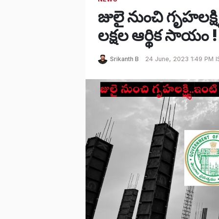
జులై నుంచి గృహలక్ష్
లక్షల ఆర్థిక సాయం !
Srikanth B
24 June, 2023 1:49 PM I