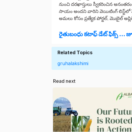
నుంచి దరఖాస్తులు స్వీకరించిన అనంతరం కలె
సాయం అందని వారిని వెయిటింగ్‌ లిస్ట్‌లో
అమలు కోసం ప్రత్యేక పోర్టల్‌, మొబైల్‌ అప
రైతుబంధు కటాఫ్ డేట్ ఫిక్స్ ... జూ
Related Topics
gruhalakshimi
Read next