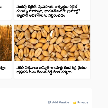
ు
సంకల్ప్ రిటైల్: వ్యవసాయ ఉత్పత్తుల రిటైల్
రంగాన్ని మారుస్తూ, భారతదేశంలోని గ్రామాల్లో
వ్యాపార అవకాశాలను విస్తరించడం
త్వం
నకిలీ విత్తనాలు అమ్మితే ఆ యాక్టు కింద శిక్ష, రైతుల
భద్రతకు సీఎం రేవంత్ రెడ్డి కీలక చర్యలు