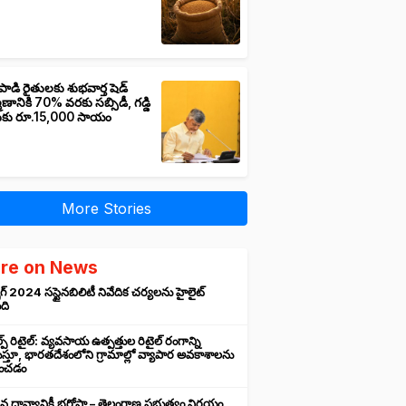
పాడి రైతులకు శుభవార్త షెడ్
మాణానికి 70% వరకు సబ్సిడీ, గడ్డి
ుకు రూ.15,000 సాయం
More Stories
re on News
గ్ 2024 సస్టైనబిలిటీ నివేదిక చర్యలను హైలైట్
ంది
ప్ రిటైల్: వ్యవసాయ ఉత్పత్తుల రిటైల్ రంగాన్ని
్తూ, భారతదేశంలోని గ్రామాల్లో వ్యాపార అవకాశాలను
రించడం
న ధాన్యానికీ భరోసా – తెలంగాణ ప్రభుత్వం నిర్ణయం,