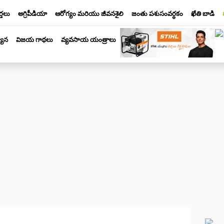
్తలు
అగ్రిపీడియా
ఆరోగ్యం మరియు జీవనశైలి
జంతు పశుసంవర్ధకం
ఖేతి బాడి
యాన
విజయ గాథలు
వ్యవసాయ యంత్రాలు