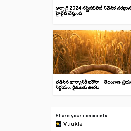
అల్బాగ్ 2024 సస్టైనబిలిటీ నివేదిక చర్యలన
హైలైట్ చేస్తుంది
తడిసిన ధాన్యానికీ భరోసా – తెలంగాణ ప్రభు
నిర్ణయం, రైతులకు ఊరట
Share your comments