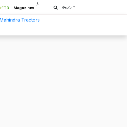
/a>
తెలుగు
#FTB
Magazines