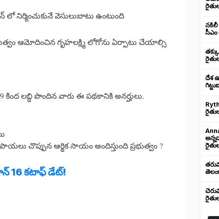
రైతు
్‌ లో నిర్మించుకునే వెసులుబాటు ఉంటుంది
నకిలీ
సీఎం 
భుత్వం ఆమోదించిన గృహలక్ష్మి లోగోను ఏర్పాటు చేయాల్సి
తక్క
రైతు
దేశ 
గిట్ట
ఓ 59 కింద లబ్ధి పొందిన వారు ఈ పథకానికి అనర్హులు.
Ryth
రైతుల
Anna
లు
అన్న
ష రూపాయలు చొప్పున ఆర్థిక సాయం అందిస్తుంది ప్రభుత్వం ?
రైతుల
తరుము
న్‌ 16 కటాఫ్ డేట్!
తెలంగ
చెరు
రైతు