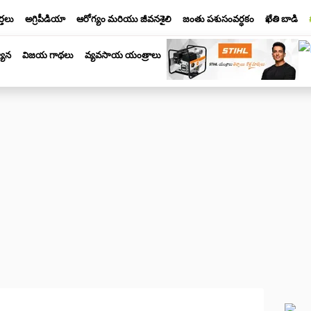
్తలు
అగ్రిపీడియా
ఆరోగ్యం మరియు జీవనశైలి
జంతు పశుసంవర్ధకం
ఖేతి బాడి
యాన
విజయ గాథలు
వ్యవసాయ యంత్రాలు