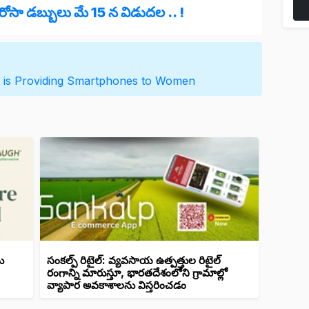
రోసా డబ్బులు మే 15 న విడుదల .. !
is Providing
Smartphones to Women
ు
సంకల్ప్ రిటైల్: వ్యవసాయ ఉత్పత్తుల రిటైల్
రంగాన్ని మారుస్తూ, భారతదేశంలోని గ్రామాల్లో
వ్యాపార అవకాశాలను విస్తరించడం