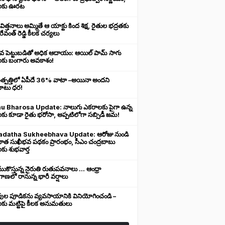
లకు ఊరట
 విత్తనాలు అమ్మితే ఆ యాక్టు కింద శిక్ష, రైతుల భద్రతకు
రేవంత్ రెడ్డి కీలక చర్యలు
ువ పెట్టుబడితో అధిక ఆదాయం: ఆయిల్ పామ్ సాగు
లకు బంగారు అవకాశం!
ఉత్పత్తిలో ఏపీదే 36% వాటా –అయినా అందని
ుబాటు ధర!
u Bharosa Update: నాలుగు ఎకరాలకు పైగా ఉన్న
కు కూడా రైతు భరోసా, అప్పటిలోగా సబ్సిడీ జమ!
datha Sukheebhava Update: ఆరోజు నుండి
దాత సుఖీభవ పథకం ప్రారంభం, సీఎం చంద్రబాబు
కు శుభవార్త
కొస్తున్న నైరుతి రుతుపవనాలు ... ఆంధ్రా
ాణలో రానున్న భారీ వర్షాలు
వుల పూడికను వ్యవసాయానికి వినియోగించండి –
లకు మట్టిపై కీలక అనుమతులు