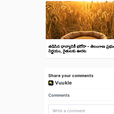
తడిసిన ధాన్యానికీ భరోసా – తెలంగాణ ప్రభు
నిర్ణయం, రైతులకు ఊరట
Share your comments