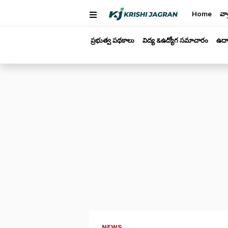
Home
వార
ప్రభుత్వ పథకాలు
విద్య &ఉద్యోగ సమాచారం
ఉద్
NEWS