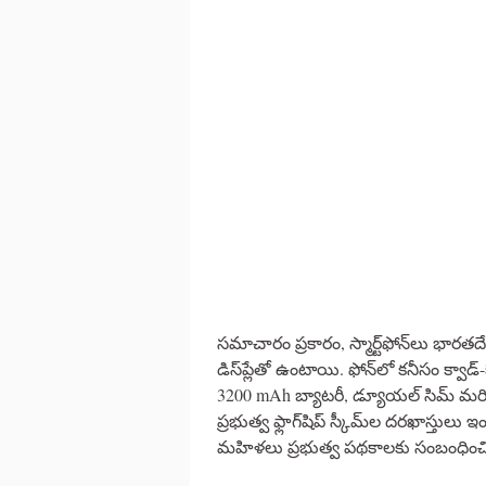
సమాచారం ప్రకారం, స్మార్ట్‌ఫోన్‌లు
డిస్‌ప్లేతో ఉంటాయి. ఫోన్‌లో కనీసం క్వా
3200 mAh బ్యాటరీ, డ్యూయల్ సిమ్ మరియు
ప్రభుత్వ ఫ్లాగ్‌షిప్ స్కీమ్‌ల దరఖాస్తు
మహిళలు ప్రభుత్వ పథకాలకు సంబంధించి