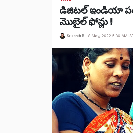
డిజిటల్ ఇండియా 
మొబైల్ ఫోన్లు !
Srikanth B
8 May, 2022 5:30 AM IS