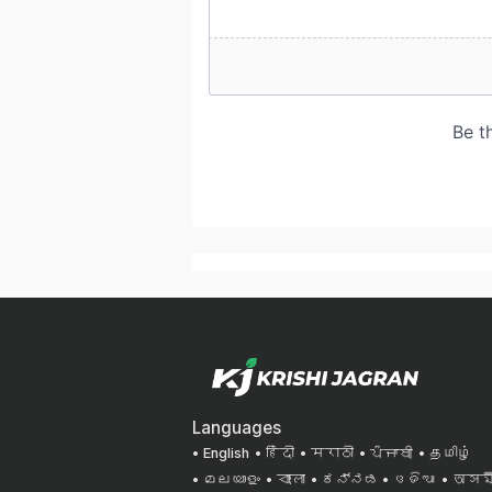
Languages
English
हिंदी
मराठी
ਪੰਜਾਬੀ
தமிழ்
മലയാളം
বাংলা
ಕನ್ನಡ
ଓଡିଆ
অসমী