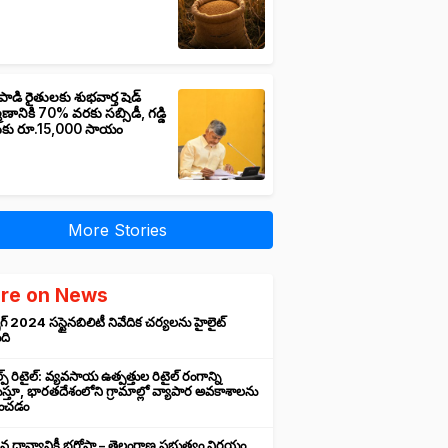
పాడి రైతులకు శుభవార్త షెడ్
మాణానికి 70% వరకు సబ్సిడీ, గడ్డి
ుకు రూ.15,000 సాయం
More Stories
re on News
గ్ 2024 సస్టైనబిలిటీ నివేదిక చర్యలను హైలైట్
ంది
ప్ రిటైల్: వ్యవసాయ ఉత్పత్తుల రిటైల్ రంగాన్ని
్తూ, భారతదేశంలోని గ్రామాల్లో వ్యాపార అవకాశాలను
రించడం
న ధాన్యానికీ భరోసా – తెలంగాణ ప్రభుత్వం నిర్ణయం,