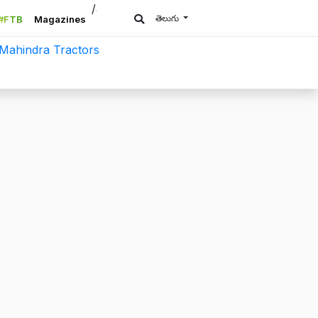
/a>
తెలుగు
#FTB
Magazines