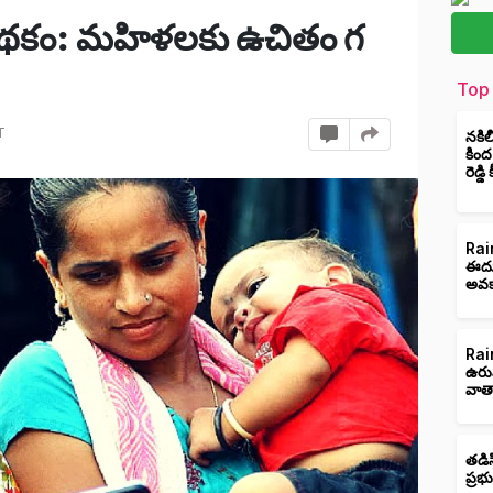
పథకం: మహిళలకు ఉచితం గ
Top 
T
నకిల
కింద
రెడ్డ
Rain
ఈదుర
అవక
Rain
ఉరు
వాత
తడిస
ప్రభ