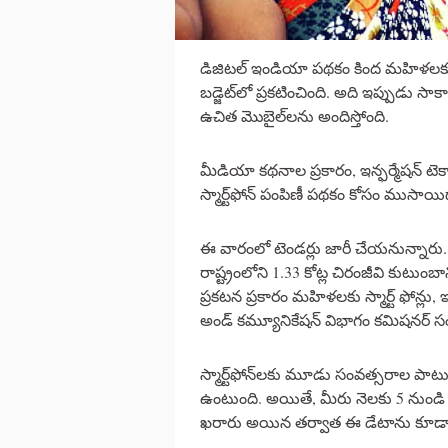
డిజిటల్ ఇండియా పథకం కింద మహిళలకు మ
బడ్జెట్‌లో ప్రకటించింది. అది ఇప్పుడు 
ఉచిత మొబైల్‌లను అందిస్తోంది.
మీడియా కథనాల ప్రకారం, ఇన్ఫర్మేషన్ ట
స్మార్ట్‌ఫోన్ పంపిణీ పథకం కోసం ముసాయిద
ఈ వారంలో టెండర్లు జారీ చేయనున్నారు. డ
రాష్ట్రంలోని 1.33 కోట్ల చిరంజీవి కుటు
ప్రకటన ప్రకారం మహిళలకు స్మార్ట్ ఫోన్లు,
అండ్ కమ్యూనికేషన్ విభాగం కమిషనర్ సంద
స్మార్ట్‌ఫోన్‌లకు మూడు సంవత్సరాల పాటు
ఉంటుంది. అయితే, మీరు నెలకు 5 నుండి 
ఖరారు అయిన తర్వాత ఈ డేటాను కూడా 