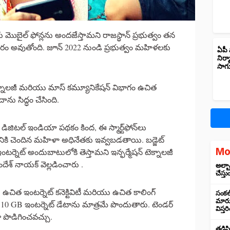
ొబైల్ ఫోన్లను అందజేస్తామని రాజస్థాన్ ప్రభుత్వం తన
సాకారం అవుతోంది. జూన్ 2022 నుండి ప్రభుత్వం మహిళలకు
ఏపీ 
నిర్
సాగ
ెక్నాలజీ మరియు మాస్ కమ్యూనికేషన్ విభాగం ఉచిత
ాను సిద్ధం చేసింది.
ిజిటల్ ఇండియా పథకం కింద, ఈ స్మార్ట్‌ఫోన్‌లు
ంబానికి చెందిన మహిళా అధినేతకు ఇవ్వబడతాయి. బడ్జెట్
Mo
 ఇంటర్నెట్ అందుబాటులోకి తెస్తామని ఇన్ఫర్మేషన్ టెక్నాలజీ
ేశ్ నాయక్ వెల్లడించారు .
అల్బా
చేస్తు
 ఉచిత ఇంటర్నెట్ కనెక్టివిటీ మరియు ఉచిత కాలింగ్
సంకల్
మారుస
10 GB ఇంటర్నెట్ డేటాను మాత్రమే పొందుతారు. టెండర్
విస్త
పొడిగించవచ్చు.
తడిసి