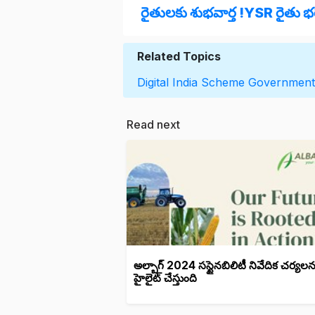
రైతులకు శుభవార్త !YSR రైతు భ
Related Topics
Digital India Scheme
Government 
Read next
అల్బాగ్ 2024 సస్టైనబిలిటీ నివేదిక చర్యలన
హైలైట్ చేస్తుంది