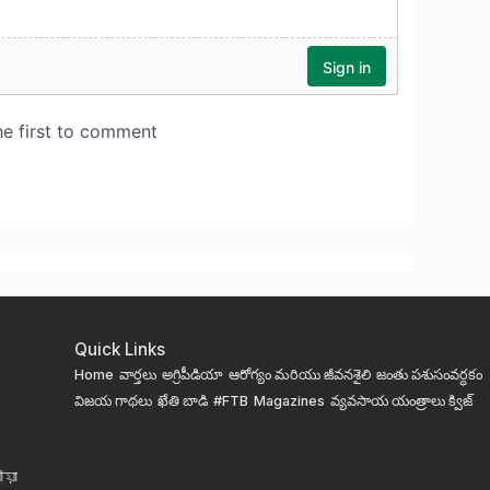
Quick Links
Home
వార్తలు
అగ్రిపీడియా
ఆరోగ్యం మరియు జీవనశైలి
జంతు పశుసంవర్ధకం
విజయ గాథలు
ఖేతి బాడి
#FTB
Magazines
వ్యవసాయ యంత్రాలు
క్విజ్
য়া