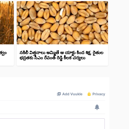
త్వం
నకిలీ విత్తనాలు అమ్మితే ఆ యాక్టు కింద శిక్ష, రైతుల
భద్రతకు సీఎం రేవంత్ రెడ్డి కీలక చర్యలు