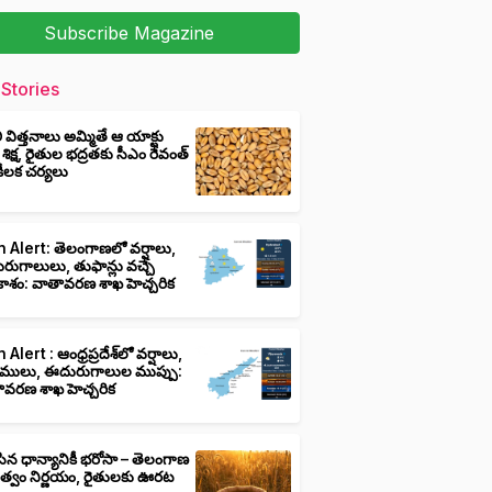
Subscribe Magazine
Stories
ీ విత్తనాలు అమ్మితే ఆ యాక్టు
 శిక్ష, రైతుల భద్రతకు సీఎం రేవంత్
ి కీలక చర్యలు
 Alert: తెలంగాణలో వర్షాలు,
ుగాలులు, తుఫాన్లు వచ్చే
ాశం: వాతావరణ శాఖ హెచ్చరిక
 Alert : ఆంధ్రప్రదేశ్‌లో వర్షాలు,
ములు, ఈదురుగాలుల ముప్పు:
ావరణ శాఖ హెచ్చరిక
ిన ధాన్యానికీ భరోసా – తెలంగాణ
ుత్వం నిర్ణయం, రైతులకు ఊరట