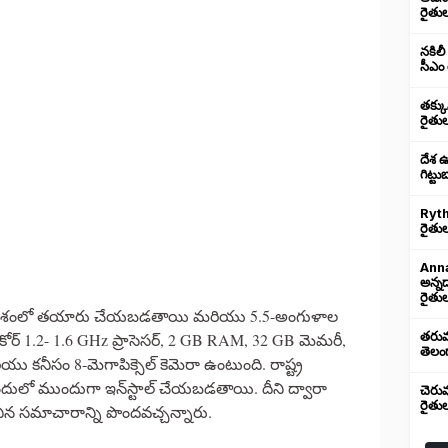
రైతు
నకిలీ
సీఎం 
తక్క
రైతు
దేశ 
గిట్ట
Ryth
రైతుల
Anna
అన్న
రైతుల
 భారతదేశంలో తయారు చేయబడతాయి మరియు 5.5-అంగుళాల
తరుము
డ్-కోర్ 1.2- 1.6 GHz ప్రాసెసర్, 2 GB RAM, 32 GB మెమరీ,
తెలంగ
 కనీసం 8-మెగాపిక్సెల్ కెమెరా ఉంటుంది. రాష్ట్ర
లు ఇందులో ముందుగా ఇన్‌స్టాల్ చేయబడతాయి. దీని ద్వారా
చెరు
రైతు
న సమాచారాన్ని పొందవచ్చన్నారు.