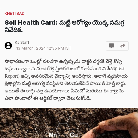
KHETI BADI
Soil Health Card: మట్టి ఆరోగ్యం యొక్క సమగ్ర
నివేదిక.
KJ Staff
13 March, 2024 12:35 PM IST
సాధారణంగా ఒంట్లో నలతగా ఉన్నప్పుడు డాక్టర్ దగ్గరకి వెళ్తే కొన్ని
టెస్టుల ద్వారా మన ఆరోగ్య స్తితిగతులతో కూడిన ఒక నివేదిక(Test
Report) ఇచ్చి అవసరమైన వైద్యాన్ని అందిస్తారు. అలాగే వ్యవసాయ
క్షేత్రాల్లోని మట్టి ఆరోగ్య పరిస్థితిని తెలియజేసేదే సాయిల్ హెల్త్ కార్డు.
అయితే ఈ కార్డు వల్ల ఉపయోగాలు ఏమిటో మరియు ఈ కార్డును
ఎలా పొందాలో ఈ ఆర్టికల్ ద్వారా తెలుసుకోండి.