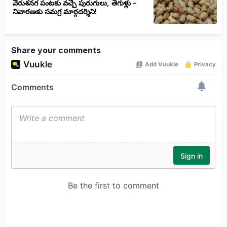
వేరుశనగ పంటకు వచ్చే పురుగులు, తెగుళ్లు –
నివారణకు సమగ్ర మార్గదర్శిని!
Share your comments