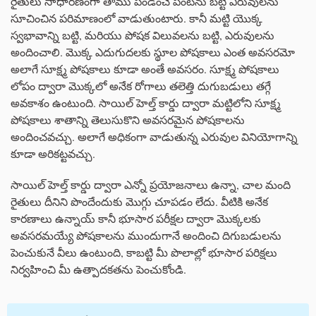
రైతులు సాధారణంగా తాము పండించే పంటను బట్టి ఎరువులను
సూచించిన పరిమాణంలో వాడుతుంటారు. కానీ మట్టి యొక్క
స్వభావాన్ని బట్టి, మరియు పోషక విలువలను బట్టి, ఎరువులను
అందించాలి. మొక్క ఎదుగుదలకు స్థూల పోషకాలు ఎంత అవసరమో
అలాగే సూక్ష్మ పోషకాలు కూడా అంతే అవసరం. సూక్ష్మ పోషకాలు
లోపం ద్వారా మొక్కలో అనేక రోగాలు తలెత్తి దుగుబడులు తగ్గే
అవకాశం ఉంటుంది. సాయిల్ హెల్త్ కార్డు ద్వారా మట్టిలోని సూక్ష్మ
పోషకాలు శాతాన్ని తెలుసుకొని అవసరమైన పోషకాలను
అందించవచ్చు. అలాగే అధికంగా వాడుతున్న ఎరువుల వినియోగాన్ని
కూడా అరికట్టవచ్చు.
సాయిల్ హెల్త్ కార్డు ద్వారా ఎన్నో ప్రయోజనాలు ఉన్నా, చాల మంది
రైతులు దీనిని పొందేందుకు మొగ్గు చూపడం లేదు. వీటికి అనేక
కారణాలు ఉన్నాయ్ కానీ భూసార పరీక్షల ద్వారా మొక్కలకు
అవసరమయ్యే పోషకాలను ముందుగానే అందించి దిగుబడులను
పెంచుకునే వీలు ఉంటుంది, కాబట్టి మీ పొలాల్లో భూసార పరిక్షలు
నిర్వహించి మీ ఉత్పాదకతను పెంచుకోండి.