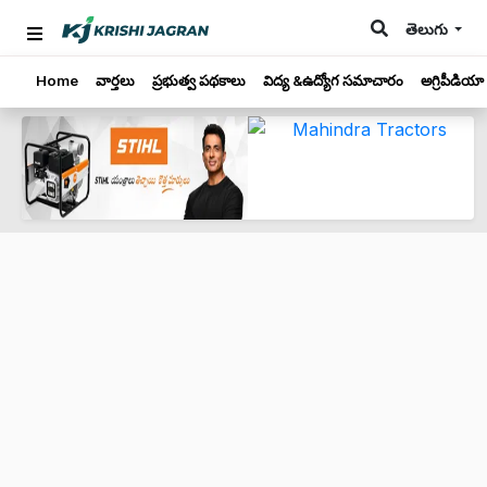
తెలుగు
Home
వార్తలు
ప్రభుత్వ పథకాలు
విద్య &ఉద్యోగ సమాచారం
అగ్రిపీడియా