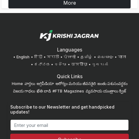
More
Languages
English
हिंदी
मराठी
ਪੰਜਾਬੀ
தமிழ்
മലയാളം
বাংলা
ಕನ್ನಡ
ଓଡିଆ
অসমীয়া
ગુજરાતી
Quick Links
Home
వార్తలు
అగ్రిపీడియా
ఆరోగ్యం మరియు జీవనశైలి
జంతు పశుసంవర్ధకం
విజయ గాథలు
ఖేతి బాడి
#FTB
Magazines
వ్యవసాయ యంత్రాలు
క్విజ్
Subscribe to our Newsletter and get handpicked
updates!