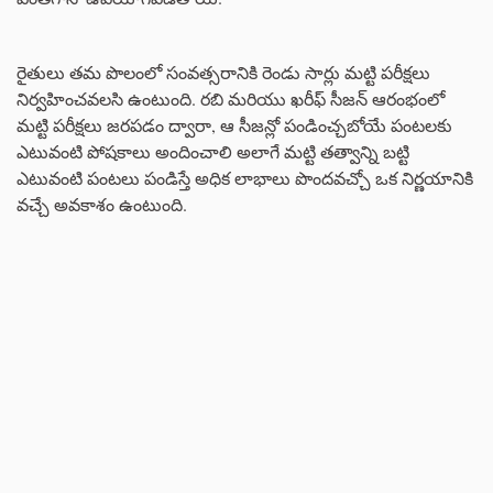
రైతులు తమ పొలంలో సంవత్సరానికి రెండు సార్లు మట్టి పరీక్షలు
నిర్వహించవలసి ఉంటుంది. రబి మరియు ఖరీఫ్ సీజన్ ఆరంభంలో
మట్టి పరీక్షలు జరపడం ద్వారా, ఆ సీజన్లో పండించ్చబోయే పంటలకు
ఎటువంటి పోషకాలు అందించాలి అలాగే మట్టి తత్వాన్ని బట్టి
ఎటువంటి పంటలు పండిస్తే అధిక లాభాలు పొందవచ్చో ఒక నిర్ణయానికి
వచ్చే అవకాశం ఉంటుంది.