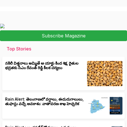
Subscribe Magazine
Top Stories
నకిలీ విత్తనాలు అమ్మితే ఆ యాక్టు కింద శిక్ష, రైతుల
భద్రతకు సీఎం రేవంత్ రెడ్డి కీలక చర్యలు
Rain Alert: తెలంగాణలో వర్షాలు, ఈదురుగాలులు,
తుఫాన్లు వచ్చే అవకాశం: వాతావరణ శాఖ హెచ్చరిక