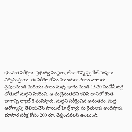
భూసార పరీక్షలు, ప్రభుత్వ సంస్థలు, లేదా కొన్ని ప్రైవేట్ సంస్థలు
నిర్వహిస్తాయి. ఈ పరీక్షల కోసం ముందుగా పొలం నాలుగు
వైపులనుండి మరియు పొలం మధ్య భాగం నుండి 15-20 సెంటీమీటర్ల
లోతులో మట్టిని సేకరించి, ఆ మట్టినంతటిని కలిపి దానిలో కొంత
భాగాన్ని ల్యాబ్ కి పంపిస్తారు. మట్టిని పరీక్షించిన అనంతరం, మట్టి
ఆరోగ్యాన్ని తెలియచేసే సాయిల్ హెల్త్ కార్డు ను రైతులకు అందిస్తారు.
భూసార పరీక్ష కోసం 200 రూ. చెల్లించవలసి ఉంటుంది.