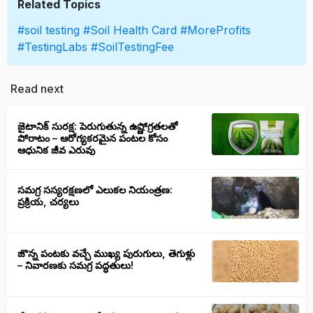
Related Topics
#soil testing
#Soil Health Card
#MoreProfits
#TestingLabs
#SoilTestingFee
Read next
జైటానిక్ సురక్ష: పెరుగుతున్న ఉష్ణోగ్రతలతో
పోరాటం – ఆరోగ్యకరమైన పంటల కోసం
ఆధునిక జీవ ఎరువు
సమగ్ర సస్యరక్షణలో ఎలుకల నియంత్రణ:
ప్రక్రియ, చర్యలు
జొన్న పంటకు వచ్చే ముఖ్య పురుగులు, తెగుళ్లు
– నివారణకు సమగ్ర పద్ధతులు!