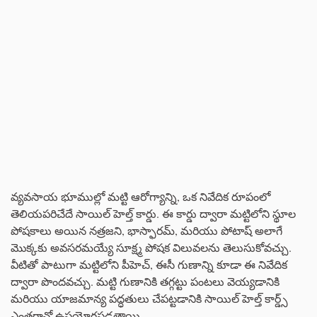
వ్యవసాయ భూముల్లో మట్టి ఆరోగ్యాన్ని, ఒక నివేదిక రూపంలో
తెలియపరిచేదే సాయిల్ హెల్త్ కార్డు. ఈ కార్డు ద్వారా మట్టిలోని స్థూల
పోషకాలు అయిన నత్రజని, భాస్ఫారమ్, మరియు పోటాష్ అలాగే
మొక్కకు అవసరమయ్యే సూక్ష్మ పోషక విలువలను తెలుసుకోవచ్చు.
వీటితో పాటుగా మట్టిలోని పీహెచ్, ఈసీ గుణాన్ని కూడా ఈ నివేదిక
ద్వారా పొందవచ్చు. మట్టి గుణానికి తగ్గట్టు పంటలు వెయ్యడానికి
మరియు యాజమాన్య పద్ధతులు చేపట్టడానికి సాయిల్ హెల్త్ కార్డ్స్
ఎంతగానో ఉపయోగపడతాయి.