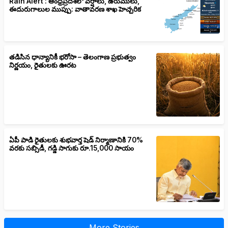
Rain Alert : ఆంధ్రప్రదేశ్‌లో వర్షాలు, ఉరుములు,
ఈదురుగాలుల ముప్పు: వాతావరణ శాఖ హెచ్చరిక
తడిసిన ధాన్యానికీ భరోసా – తెలంగాణ ప్రభుత్వం
నిర్ణయం, రైతులకు ఊరట
ఏపీ పాడి రైతులకు శుభవార్త షెడ్ నిర్మాణానికి 70%
వరకు సబ్సిడీ, గడ్డి సాగుకు రూ.15,000 సాయం
More Stories