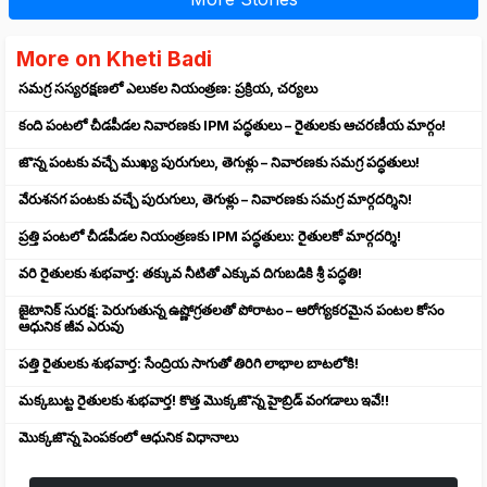
More on Kheti Badi
సమగ్ర సస్యరక్షణలో ఎలుకల నియంత్రణ: ప్రక్రియ, చర్యలు
కంది పంటలో చీడపీడల నివారణకు IPM పద్ధతులు – రైతులకు ఆచరణీయ మార్గం!
జొన్న పంటకు వచ్చే ముఖ్య పురుగులు, తెగుళ్లు – నివారణకు సమగ్ర పద్ధతులు!
వేరుశనగ పంటకు వచ్చే పురుగులు, తెగుళ్లు – నివారణకు సమగ్ర మార్గదర్శిని!
ప్రత్తి పంటలో చీడపీడల నియంత్రణకు IPM పద్ధతులు: రైతులకో మార్గదర్శి!
వరి రైతులకు శుభవార్త: తక్కువ నీటితో ఎక్కువ దిగుబడికి శ్రీ పద్ధతి!
జైటానిక్ సురక్ష: పెరుగుతున్న ఉష్ణోగ్రతలతో పోరాటం – ఆరోగ్యకరమైన పంటల కోసం
ఆధునిక జీవ ఎరువు
పత్తి రైతులకు శుభవార్త: సేంద్రియ సాగుతో తిరిగి లాభాల బాటలోకి!
మక్కబుట్ట రైతులకు శుభవార్త! కొత్త మొక్కజొన్న హైబ్రిడ్ వంగడాలు ఇవే!!
మొక్కజొన్న పెంపకంలో ఆధునిక విధానాలు