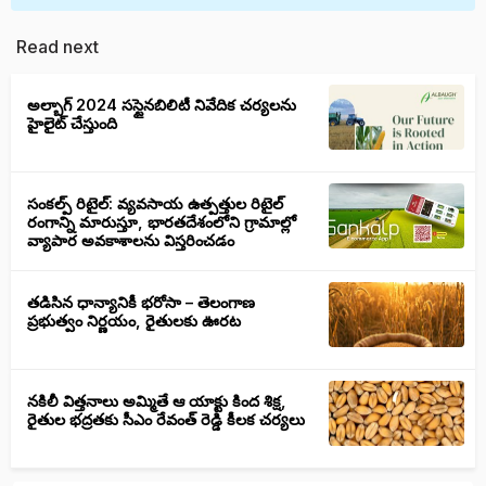
Read next
అల్బాగ్ 2024 సస్టైనబిలిటీ నివేదిక చర్యలను
హైలైట్ చేస్తుంది
సంకల్ప్ రిటైల్: వ్యవసాయ ఉత్పత్తుల రిటైల్
రంగాన్ని మారుస్తూ, భారతదేశంలోని గ్రామాల్లో
వ్యాపార అవకాశాలను విస్తరించడం
తడిసిన ధాన్యానికీ భరోసా – తెలంగాణ
ప్రభుత్వం నిర్ణయం, రైతులకు ఊరట
నకిలీ విత్తనాలు అమ్మితే ఆ యాక్టు కింద శిక్ష,
రైతుల భద్రతకు సీఎం రేవంత్ రెడ్డి కీలక చర్యలు