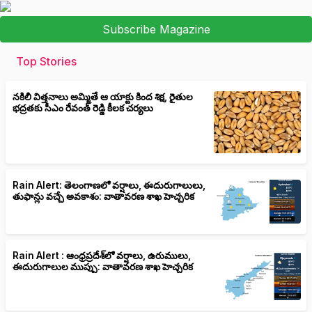
Subscribe Magazine
Top Stories
నకిలీ విత్తనాలు అమ్మితే ఆ యాక్టు కింద శిక్ష, రైతుల
భద్రతకు సీఎం రేవంత్ రెడ్డి కీలక చర్యలు
Rain Alert: తెలంగాణలో వర్షాలు, ఈదురుగాలులు,
తుఫాన్లు వచ్చే అవకాశం: వాతావరణ శాఖ హెచ్చరిక
Rain Alert : ఆంధ్రప్రదేశ్‌లో వర్షాలు, ఉరుములు,
ఈదురుగాలుల ముప్పు: వాతావరణ శాఖ హెచ్చరిక