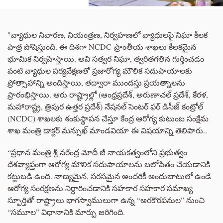
"వ్యాధుల నివారణ, నియంత్రణ, నిర్వహణలో వ్యాధులపై నిఘా కీలక
పాత్ర పోషిస్తుంది. ఈ దిశగా NCDC-ప్రాంతీయ శాఖలు కీలకమైన
భూమిక నిర్వహిస్తాయి. అవి సత్వర నిఘా, త్వరితగతిన గుర్తించడం
వంటి వ్యాధుల పర్యవేక్షణతో ప్రజారోగ్య మౌలిక సదుపాయాలకు
ప్రోత్సాహాన్ని అందిస్తాయి, తద్వారా ముందస్తు ప్రయత్నాలను
ప్రారంభిస్తాయి. ఆరు రాష్ట్రాల్లో (ఆంధ్రప్రదేశ్, అరుణాచల్ ప్రదేశ్, కేరళ,
మహారాష్ట్ర, త్రిపుర ఉత్తర ప్రదేశ్) నేషనల్ సెంటర్ ఫర్ డిసీజ్ కంట్రోల్
(NCDC) శాఖలకు శంకుస్థాపన చేస్తూ కేంద్ర ఆరోగ్య కుటుంబ సంక్షేమ
శాఖ మంత్రి డాక్టర్ మన్సుఖ్ మాండవియా ఈ విషయాన్ని తెలిపారు..
“ప్రధాన మంత్రి శ్రీ నరేంద్ర మోదీ జీ నాయకత్వంలోని ప్రభుత్వం
దేశవ్యాప్తంగా ఆరోగ్య మౌలిక సదుపాయాలను బలోపేతం చేయడానికి
కట్టుబడి ఉంది. నాణ్యమైన, సరసమైన అందరికీ అందుబాటులో ఉండే
ఆరోగ్య సంరక్షణను నిర్ధారించడానికి సహకార సహకార సమాఖ్య
స్ఫూర్తితో రాష్ట్రాలు భాగస్వాములుగా ఉన్న “అరకొరపనుల” నుంచి
“సమూల” విధానానికి మార్పు జరిగింది.