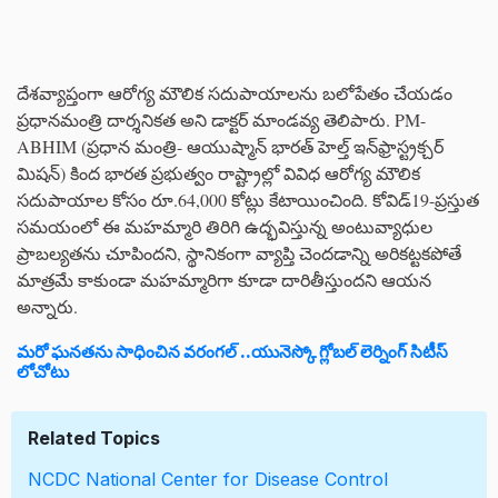
దేశవ్యాప్తంగా ఆరోగ్య మౌలిక సదుపాయాలను బలోపేతం చేయడం
ప్రధానమంత్రి దార్శనికత అని డాక్టర్ మాండవ్య తెలిపారు. PM-
ABHIM (ప్రధాన మంత్రి- ఆయుష్మాన్ భారత్ హెల్త్ ఇన్‌ఫ్రాస్ట్రక్చర్
మిషన్) కింద భారత ప్రభుత్వం రాష్ట్రాల్లో వివిధ ఆరోగ్య మౌలిక
సదుపాయాల కోసం రూ.64,000 కోట్లు కేటాయించింది. కోవిడ్19-ప్రస్తుత
సమయంలో ఈ మహమ్మారి తిరిగి ఉద్భవిస్తున్న అంటువ్యాధుల
ప్రాబల్యతను చూపిందని, స్థానికంగా వ్యాప్తి చెందడాన్ని అరికట్టకపోతే
మాత్రమే కాకుండా మహమ్మారిగా కూడా దారితీస్తుందని ఆయన
అన్నారు.
మరో ఘనతను సాధించిన వరంగల్ ..యునెస్కో గ్లోబల్ లెర్నింగ్ సిటీస్
లోచోటు
Related Topics
NCDC
National Center for Disease Control