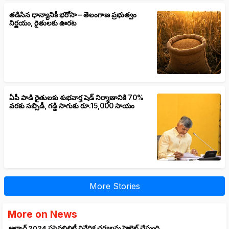
తడిసిన ధాన్యానికీ భరోసా – తెలంగాణ ప్రభుత్వం
నిర్ణయం, రైతులకు ఊరట
ఏపీ పాడి రైతులకు శుభవార్త షెడ్ నిర్మాణానికి 70%
వరకు సబ్సిడీ, గడ్డి సాగుకు రూ.15,000 సాయం
More Stories
More on News
అల్బాగ్ 2024 సస్టైనబిలిటీ నివేదిక చర్యలను హైలైట్ చేస్తుంది