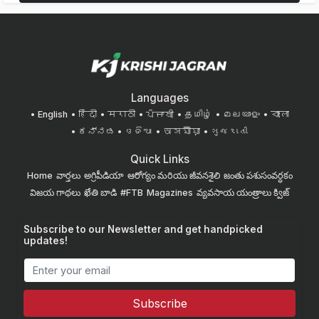
Languages
English
हिंदी
मराठी
ਪੰਜਾਬੀ
தமிழ்
മലയാളം
বাংলা
ಕನ್ನಡ
ଓଡିଆ
অসমীয়া
ગુજરાતી
Quick Links
Home
వార్తలు
అగ్రిపీడియా
ఆరోగ్యం మరియు జీవనశైలి
జంతు పశుసంవర్ధకం
విజయ గాథలు
ఖేతి బాడి
#FTB
Magazines
వ్యవసాయ యంత్రాలు
క్విజ్
Subscribe to our Newsletter and get handpicked
updates!
Subscribe