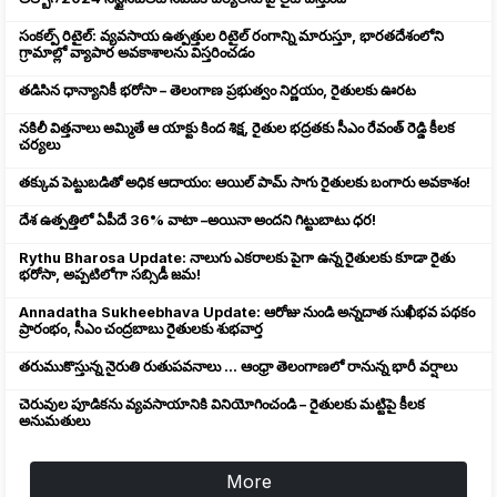
సంకల్ప్ రిటైల్: వ్యవసాయ ఉత్పత్తుల రిటైల్ రంగాన్ని మారుస్తూ, భారతదేశంలోని
గ్రామాల్లో వ్యాపార అవకాశాలను విస్తరించడం
తడిసిన ధాన్యానికీ భరోసా – తెలంగాణ ప్రభుత్వం నిర్ణయం, రైతులకు ఊరట
నకిలీ విత్తనాలు అమ్మితే ఆ యాక్టు కింద శిక్ష, రైతుల భద్రతకు సీఎం రేవంత్ రెడ్డి కీలక
చర్యలు
తక్కువ పెట్టుబడితో అధిక ఆదాయం: ఆయిల్ పామ్ సాగు రైతులకు బంగారు అవకాశం!
దేశ ఉత్పత్తిలో ఏపీదే 36% వాటా –అయినా అందని గిట్టుబాటు ధర!
Rythu Bharosa Update: నాలుగు ఎకరాలకు పైగా ఉన్న రైతులకు కూడా రైతు
భరోసా, అప్పటిలోగా సబ్సిడీ జమ!
Annadatha Sukheebhava Update: ఆరోజు నుండి అన్నదాత సుఖీభవ పథకం
ప్రారంభం, సీఎం చంద్రబాబు రైతులకు శుభవార్త
తరుముకొస్తున్న నైరుతి రుతుపవనాలు ... ఆంధ్రా తెలంగాణలో రానున్న భారీ వర్షాలు
చెరువుల పూడికను వ్యవసాయానికి వినియోగించండి – రైతులకు మట్టిపై కీలక
అనుమతులు
More