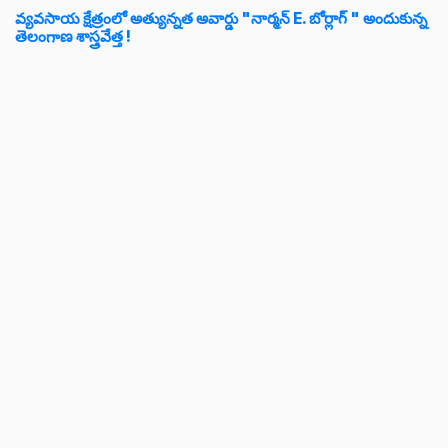
వ్యవసాయ క్షేత్రంలో అత్యున్నత అవార్డు "నార్మన్ E. బోర్లాగ్ " అందుకున్న
తెలంగాణ శాస్త్రవేత్త !