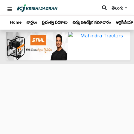
తెలుగు
Home
వార్తలు
ప్రభుత్వ పథకాలు
విద్య &ఉద్యోగ సమాచారం
అగ్రిపీడియా