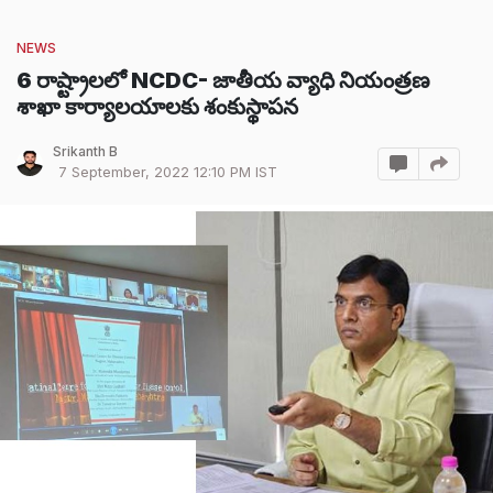
NEWS
6 రాష్ట్రాలలో NCDC- జాతీయ వ్యాధి నియంత్రణ
శాఖా కార్యాలయాలకు శంకుస్థాపన
Srikanth B
7 September, 2022 12:10 PM IST