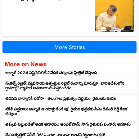
More Stories
More on News
అల్బాగ్ 2024 సస్టైనబిలిటీ నివేదిక చర్యలను హైలైట్ చేస్తుంది
సంకల్ప్ రిటైల్: వ్యవసాయ ఉత్పత్తుల రిటైల్ రంగాన్ని మారుస్తూ, భారతదేశంలోని
గ్రామాల్లో వ్యాపార అవకాశాలను విస్తరించడం
తడిసిన ధాన్యానికీ భరోసా – తెలంగాణ ప్రభుత్వం నిర్ణయం, రైతులకు ఊరట
నకిలీ విత్తనాలు అమ్మితే ఆ యాక్టు కింద శిక్ష, రైతుల భద్రతకు సీఎం రేవంత్ రెడ్డి కీలక
చర్యలు
తక్కువ పెట్టుబడితో అధిక ఆదాయం: ఆయిల్ పామ్ సాగు రైతులకు బంగారు అవకాశం!
దేశ ఉత్పత్తిలో ఏపీదే 36% వాటా –అయినా అందని గిట్టుబాటు ధర!