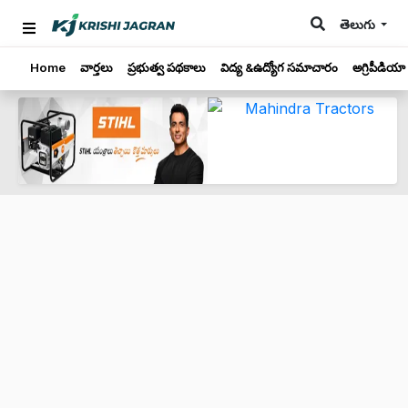
తెలుగు
Home
వార్తలు
ప్రభుత్వ పథకాలు
విద్య &ఉద్యోగ సమాచారం
అగ్రిపీడియా