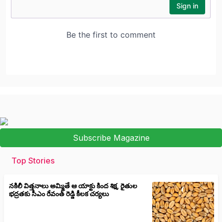
Subscribe Magazine
Top Stories
నకిలీ విత్తనాలు అమ్మితే ఆ యాక్టు కింద శిక్ష, రైతుల
భద్రతకు సీఎం రేవంత్ రెడ్డి కీలక చర్యలు