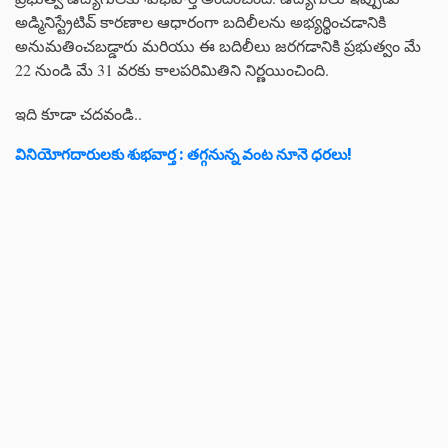
అడ్మినిస్ట్రేటివ్ కారణాల ఆధారంగా బదిలీలను అభ్యర్థించడానికి
అనుమతించబడ్డారు మరియు ఈ బదిలీలు జరగడానికి ప్రభుత్వం మే
22 నుండి మే 31 వరకు కాలపరిమితిని నిర్ణయించింది.
ఇది కూడా చదవండి..
వినియోగదారులకు శుభవార్త : తగ్గనున్న వంట నూనె ధరలు!