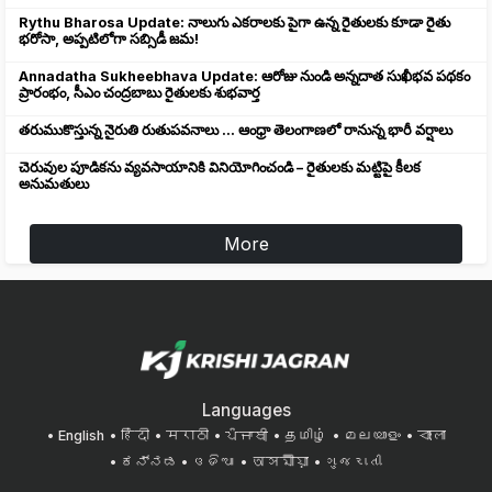
Rythu Bharosa Update: నాలుగు ఎకరాలకు పైగా ఉన్న రైతులకు కూడా రైతు
భరోసా, అప్పటిలోగా సబ్సిడీ జమ!
Annadatha Sukheebhava Update: ఆరోజు నుండి అన్నదాత సుఖీభవ పథకం
ప్రారంభం, సీఎం చంద్రబాబు రైతులకు శుభవార్త
తరుముకొస్తున్న నైరుతి రుతుపవనాలు ... ఆంధ్రా తెలంగాణలో రానున్న భారీ వర్షాలు
చెరువుల పూడికను వ్యవసాయానికి వినియోగించండి – రైతులకు మట్టిపై కీలక
అనుమతులు
More
Languages
English
हिंदी
मराठी
ਪੰਜਾਬੀ
தமிழ்
മലയാളം
বাংলা
ಕನ್ನಡ
ଓଡିଆ
অসমীয়া
ગુજરાતી