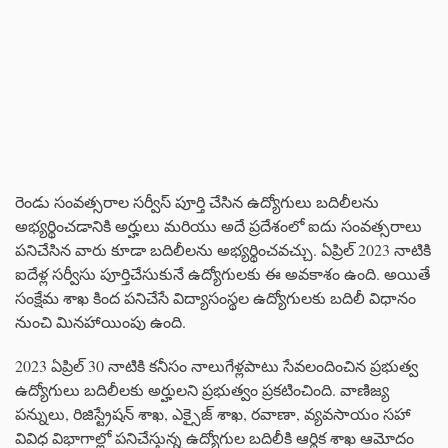
రెండు సంవత్సరాల సర్వీస్ పూర్తి చేసిన ఉద్యోగులు బదిలీలను
అభ్యర్థించడానికి అర్హులు మరియు అదే ప్రదేశంలో ఐదు సంవత్సరాలు
పనిచేసిన వారు కూడా బదిలీలను అభ్యర్థించవచ్చు. ఏప్రిల్ 2023 నాటికి
ఐదేళ్ల సర్వీసు పూర్తిచేసుకునే ఉద్యోగులకు ఈ అవకాశం ఉంది. అయితే
సంక్షేమ శాఖ కింద పనిచేసే విద్యాసంస్థల ఉద్యోగులకు బదిలీ విధానం
నుంచి మినహాయింపు ఉంది.
2023 ఏప్రిల్ 30 నాటికి కనీసం నాలుగేళ్లపాటు సేవలందించిన ప్రభుత్వ
ఉద్యోగులు బదిలీలకు అర్హులని ప్రభుత్వం ప్రకటించింది. వాణిజ్య
పన్నులు, రిజిస్ట్రేషన్ శాఖ, ఎక్సైజ్ శాఖ, రవాణా, వ్యవసాయం సహా
వివిధ విభాగాల్లో పనిచేస్తున్న ఉద్యోగుల బదిలీకి ఆర్థిక శాఖ ఆమోదం