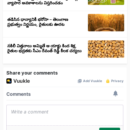
వ్యాపార అవకాశాలను విస్తరించడం
తడిసిన ధాన్యానికీ భరోసా – తెలంగాణ
ప్రభుత్వం నిర్ణయం, రైతులకు ఊరట
నకిలీ విత్తనాలు అమ్మితే ఆ యాక్టు కింద శిక్ష,
రైతుల భద్రతకు సీఎం రేవంత్ రెడ్డి కీలక చర్యలు
Share your comments