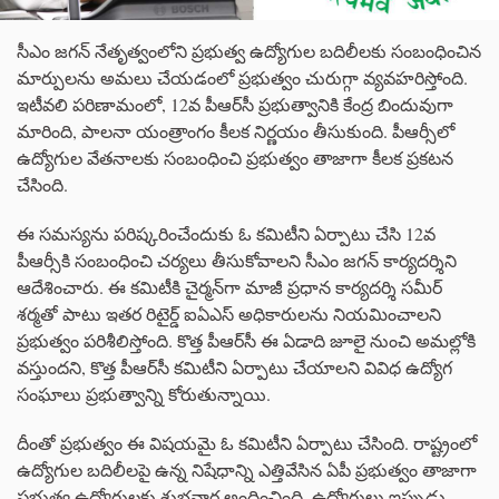
సీఎం జగన్ నేతృత్వంలోని ప్రభుత్వ ఉద్యోగుల బదిలీలకు సంబంధించిన
మార్పులను అమలు చేయడంలో ప్రభుత్వం చురుగ్గా వ్యవహరిస్తోంది.
ఇటీవలి పరిణామంలో, 12వ పీఆర్‌సీ ప్రభుత్వానికి కేంద్ర బిందువుగా
మారింది, పాలనా యంత్రాంగం కీలక నిర్ణయం తీసుకుంది. పీఆర్సీలో
ఉద్యోగుల వేతనాలకు సంబంధించి ప్రభుత్వం తాజాగా కీలక ప్రకటన
చేసింది.
ఈ సమస్యను పరిష్కరించేందుకు ఓ కమిటీని ఏర్పాటు చేసి 12వ
పీఆర్సీకి సంబంధించి చర్యలు తీసుకోవాలని సీఎం జగన్‌ కార్యదర్శిని
ఆదేశించారు. ఈ కమిటీకి చైర్మన్‌గా మాజీ ప్రధాన కార్యదర్శి సమీర్
శర్మతో పాటు ఇతర రిటైర్డ్ ఐఏఎస్ అధికారులను నియమించాలని
ప్రభుత్వం పరిశీలిస్తోంది. కొత్త పీఆర్‌సీ ఈ ఏడాది జూలై నుంచి అమల్లోకి
వస్తుందని, కొత్త పీఆర్‌సీ కమిటీని ఏర్పాటు చేయాలని వివిధ ఉద్యోగ
సంఘాలు ప్రభుత్వాన్ని కోరుతున్నాయి.
దీంతో ప్రభుత్వం ఈ విషయమై ఓ కమిటీని ఏర్పాటు చేసింది. రాష్ట్రంలో
ఉద్యోగుల బదిలీలపై ఉన్న నిషేధాన్ని ఎత్తివేసిన ఏపీ ప్రభుత్వం తాజాగా
ప్రభుత్వ ఉద్యోగులకు శుభవార్త అందించింది. ఉద్యోగులు ఇప్పుడు