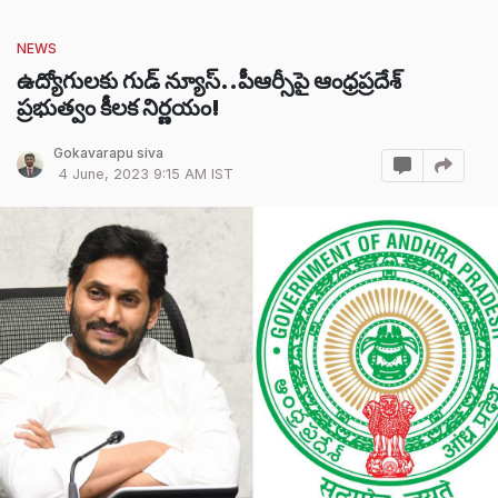
NEWS
ఉద్యోగులకు గుడ్ న్యూస్..పీఆర్సీపై ఆంధ్రప్రదేశ్
ప్రభుత్వం కీలక నిర్ణయం!
Gokavarapu siva
4 June, 2023 9:15 AM IST