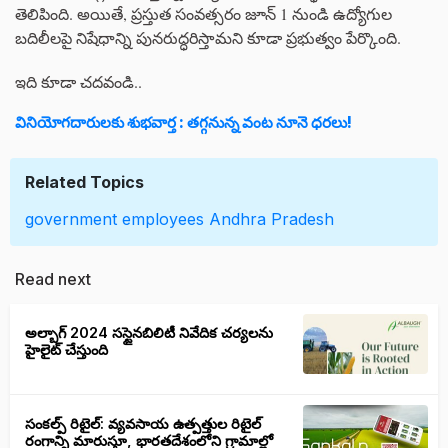
తెలిపింది. అయితే, ప్రస్తుత సంవత్సరం జూన్ 1 నుండి ఉద్యోగుల
బదిలీలపై నిషేధాన్ని పునరుద్ధరిస్తామని కూడా ప్రభుత్వం పేర్కొంది.
ఇది కూడా చదవండి..
వినియోగదారులకు శుభవార్త : తగ్గనున్న వంట నూనె ధరలు!
Related Topics
government employees
Andhra Pradesh
Read next
అల్బాగ్ 2024 సస్టైనబిలిటీ నివేదిక చర్యలను
హైలైట్ చేస్తుంది
సంకల్ప్ రిటైల్: వ్యవసాయ ఉత్పత్తుల రిటైల్
రంగాన్ని మారుస్తూ, భారతదేశంలోని గ్రామాల్లో