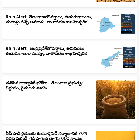
Rain Alert: తెలంగాణలో వర్షాలు, ఈదురుగాలులు,
తుఫాన్లు వచ్చే అవకాశం: వాతావరణ శాఖ హెచ్చరిక
Rain Alert : ఆంధ్రప్రదేశ్‌లో వర్షాలు, ఉరుములు,
ఈదురుగాలుల ముప్పు: వాతావరణ శాఖ హెచ్చరిక
తడిసిన ధాన్యానికీ భరోసా – తెలంగాణ ప్రభుత్వం
నిర్ణయం, రైతులకు ఊరట
ఏపీ పాడి రైతులకు శుభవార్త షెడ్ నిర్మాణానికి 70%
వరకు సబ్సిడీ, గడ్డి సాగుకు రూ.15,000 సాయం